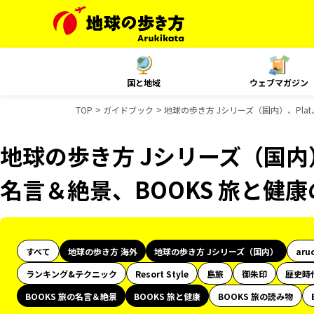
国と地域
ウェブマガジン
TOP
ガイドブック
地球の歩き方 Jシリーズ（国内）、Plat
地球の歩き方 Jシリーズ（国内）、
名言＆絶景、BOOKS 旅と健
すべて
地球の歩き方 海外
地球の歩き方 Jシリーズ（国内）
aru
ランキング&テクニック
Resort Style
島旅
御朱印
歴史時
BOOKS 旅の名言＆絶景
BOOKS 旅と健康
BOOKS 旅の読み物