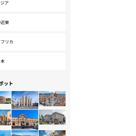
アジア
中近東
アフリカ
日本
ポット