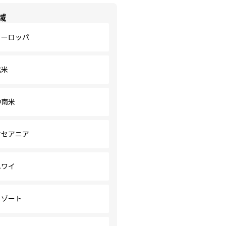
域
ヨーロッパ
北米
中南米
オセアニア
ハワイ
リゾート