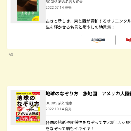
BOOKS 旅の名言＆絶景
2022.07.14 発売
古きと新しき、東と西が調和するオリエンタ
生を輝かせる名言と癒やしの絶景集！
AD
地球のなぞり方 旅地図 アメリカ大陸
BOOKS 旅と健康
2022.10.14 発売
各国の地形や関係性をなぞって学ぶ新しい地
をなぞって脳もイキイキ！