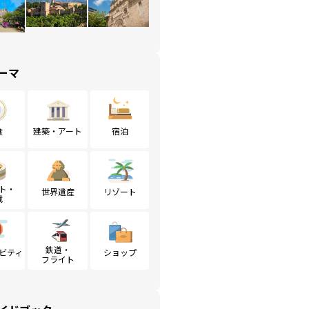
ーマ
食
建築・アート
宿泊
ト・
世界遺産
リゾート
戦
鉄道・
ビティ
ショップ
フライト