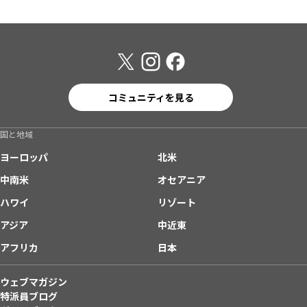
コミュニティを見る
国と地域
ヨーロッパ
北米
中南米
オセアニア
ハワイ
リゾート
アジア
中近東
アフリカ
日本
ウェブマガジン
特派員ブログ