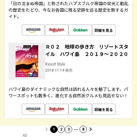
「日の沈まぬ帝国」と称されたハプスブルク帝国の栄光と動乱
の歴史をたどり、今なお各国に残る史跡を巡る歴史を旅するガ
イド。
詳細を見る
Ｒ０２ 地球の歩き方 リゾートスタ
イル ハワイ島 ２０１９～２０２０
Resort Style
2018.11.14 発売
ハワイ島のダイナミックな自然は訪れる人々を魅了します。パ
ワースポットも数多く、進化する自然派グルメも見逃せない！
詳細を見る
…
1
2
3
8
AD