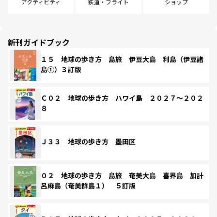
アクティビティ
鉄道・フライト
ショップ
新刊ガイドブック
１５ 地球の歩き方 島旅 伊豆大島 利島（伊豆諸
島①）３訂版
Ｃ０２ 地球の歩き方 ハワイ島 ２０２７～２０２
８
Ｊ３３ 地球の歩き方 墨田区
０２ 地球の歩き方 島旅 奄美大島 喜界島 加計
呂麻島（奄美群島１） ５訂版