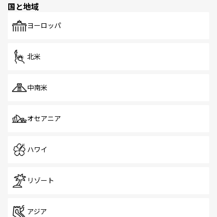
国と地域
発見がある。さらに、治安のよさや充実した公共交通機関
も、旅行者にとっては魅力的なポイント。グルメも豊富
で、ホーカーズは地元の風情を楽しめる外せないスポット
ヨーロッパ
だ。訪れる人を飽きさせないシンガポールで、多様な魅力
を体感しよう。 なお、新着のシンガポール情報は
コンテン
ツ一覧
を参照してほしい。
北米
中南米
オセアニア
ハワイ
リゾート
アジア