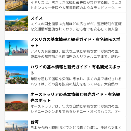
らに、パリ以外の地域にも魅力が溢れており、どの街角に
ルリンの文化的活気、バイエルン州のアルプスの絶景、そ
イギリスは、古きよき伝統と最先端が共存する国。ウェス
も豊かな歴史と文化が息づいている。パリ以外の個性あふ
してライン川沿いのワイン畑といった風景は必見。ビール
トミンスター寺院や大英博物館のようなランドマーク、歴
れる地方に足を運ぶとそれぞれで全く異なる文化を体験で
とソーセージを味わいながら地元の人と過ごす楽しい時間
史ある大学都市、美しい丘陵地帯や牧歌的な風景など、エ
きるだろう。 なお、新着のフランス情報は
コンテンツ一覧
スイス
は、お酒好きな人にはぜひ体験してほしい。 なお、新着の
リアごとに異なる魅力がある。また、優雅なアフタヌーン
を参照してほしい。
ドイツ情報は
コンテンツ一覧
を参照してほしい。
ティー、ビール好きにはたまらない英国パブ、サッカー観
スイスの国土面積は九州ほどの広さだが、運行時刻が正確
戦など、本場だからこそできる体験も豊富。イギリスを旅
な交通網が整備されており、初心者でも安心して個人旅行
して楽しみつくそう。 なお、新着のイギリス情報は
コンテ
を楽しめる。日本同様に時刻表どおりの旅が可能だ。中世
アメリカの基本情報と観光ガイド・有名観光スポ
ンツ一覧
を参照してほしい。
の建物がそのまま残る町や、スイスならではのユニークな
博物館もあり、アルプス観光だけでなく町歩きも満喫する
ット
ことができる。国民の所得が高いため物価も高いが、旅行
アメリカ合衆国は、広大な土地と多様な文化が魅力の国。
者向けの交通パス提供のサービスもあり、うまく活用すれ
東海岸の都市部から西海岸のカリフォルニアまで、訪れる
ば市内交通費無料で観光を楽しむこともできる。 なお、新
場所ごとに異なる風景と体験が待っている。ニューヨーク
着のスイス情報は
コンテンツ一覧
を参照してほしい。
ハワイの基本情報と観光ガイド・有名観光スポッ
のような巨大都市は、観光、ショッピング、エンターテイ
ンメントが詰まった刺激的なスポットだ。一方、アメリカ
ト
西部には大自然が広がり、グランドキャニオンやイエロー
年間を通じて温暖な気候に恵まれ、多くの島で構成される
ストーン国立公園といった絶景が堪能できる。さらに、南
ハワイは、どの島も独自の魅力をもっている。大自然の神
部のニューオーリンズでは、音楽と美食が融合した独特の
秘を感じたいなら、火山が生み出した壮大な景観を誇るハ
文化が魅力。旅行者はアメリカの各地域で異なる魅力を楽
オーストラリアの基本情報と観光ガイド・有名観
ワイ島は見逃せない。また、定番の観光地といえばオアフ
しみながら、その多様性と豊かな歴史を感じることができ
島だが、静かな自然を求めるならマウイ島やカウアイ島が
光スポット
るだろう。車でのロードトリップや列車の旅も、アメリカ
おすすめ。エメラルドグリーンに輝く海をはじめ、豊かな
オーストラリアは、壮大な自然と多様な文化が魅力の国。
ならではの贅沢な旅のスタイルだ。 なお、新着のアメリカ
文化や歴史が息づいている。「アロハスピリット」と呼ば
シドニーのシンボルであるシドニー・オペラハウス、オー
情報は
コンテンツ一覧
を参照してほしい。
れるおもてなしの心で訪れる人々を迎えてくれるハワイの
ストラリア東海岸北部に広がる大サンゴ礁地帯グレートバ
人々、おいしいローカルフードやハワイアンミュージッ
台湾
リアリーフや大陸中央部にそびえるウルル（エアーズロッ
ク、伝統的なフラダンスなど、すべてがハワイの魅力を彩
ク）、タスマニアの美しい原生林やケアンズの熱帯雨林な
日本から約４時間ほどでたどり着く台湾は、多彩な文化と