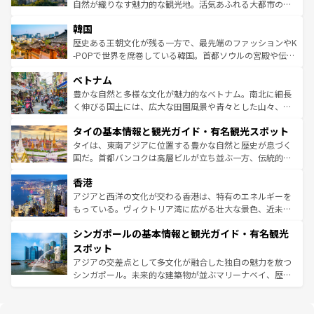
っている。訪れるたびに新しい発見と感動が待っているハ
ど、見どころがたくさん。また、カフェやワイン、オージ
自然が織りなす魅力的な観光地。活気あふれる大都市の台
ワイを、存分に味わってほしい。 なお、新着のハワイ情報
ービーフなどの食文化も豊かで、美味しいものであふれて
北やノスタルジックな町並みが人気な九份（ジォウフェ
は
コンテンツ一覧
を参照してほしい。
韓国
いる。アクティビティも充実しており、サーフィンやダイ
ン）、静ひつな山岳地帯である台湾東部など、都市の喧騒
ビング、ハイキングなど、アウトドア好きにはたまらな
と山間の静けさが共存しており、訪れる人に新しい発見と
歴史ある王朝文化が残る一方で、最先端のファッションやK
い。オーストラリアの多彩な魅力を存分に味わいつくそ
驚きをもたらしてくれる。また、奥深い台湾の食文化も魅
-POPで世界を席巻している韓国。首都ソウルの宮殿や伝統
う。 なお、新着のオーストラリア情報は
コンテンツ一覧
を
力で、夜市などの屋台グルメから高級料理、ヘルシーで美
家屋が並ぶエリアでは韓国の歴史と文化に浸ることがで
参照してほしい。
ベトナム
容にもいいと評判のスイーツなど、バラエティ豊かな料理
き、地方に足を延ばせば四季折々の自然美を楽しむことが
が味わえる。 なお、新着の台湾情報は
コンテンツ一覧
を参
できる。そして、キムチや焼肉、絶品のストリートフード
豊かな自然と多様な文化が魅力的なベトナム。南北に細長
照してほしい。
まで、さまざまな韓国料理が待っている。夜には、韓国な
く伸びる国土には、広大な田園風景や青々とした山々、世
らではのナイトライフも堪能できる。あたたかいホスピタ
界遺産に登録された壮大な自然景観が点在し、都市部では
タイの基本情報と観光ガイド・有名観光スポット
リティに包まれながら、韓国の多彩な魅力を心ゆくまで味
急速な発展と共に伝統が息づく。ハノイの古い町並みやホ
わってみてほしい。 なお、新着の韓国情報は
コンテンツ一
ーチミン市のフランス統治時代の建物も、独特の雰囲気を
タイは、東南アジアに位置する豊かな自然と歴史が息づく
覧
を参照してほしい。
醸し出している。また、バラエティの豊かさとおいしさで
国だ。首都バンコクは高層ビルが立ち並ぶ一方、伝統的な
世界中の食通を魅了してやまないベトナム料理も魅力のひ
寺院や市場がいたるところに点在し、古きよき文化と現代
香港
とつ。フォーやバインミー、ベトナムコーヒーなどは、ぜ
の活気が交差している。北部ではチェンマイなどの山岳地
ひ現地で味わいたい。どの地域を訪れてもあたたかい人々
帯で自然と触れ合い、南部ではプーケットやクラビの美し
アジアと西洋の文化が交わる香港は、特有のエネルギーを
が旅行者を迎えてくれるので、きっと忘れられない旅にな
いビーチでリゾート気分を楽しむことができる。タイ料理
もっている。ヴィクトリア湾に広がる壮大な景色、近未来
るはずだ。 なお、新着のベトナム情報は
コンテンツ一覧
を
は世界的に有名で、屋台から高級レストランまで味覚を刺
的なアートスポット、そして歴史と現代が融合した町並
参照してほしい。
シンガポールの基本情報と観光ガイド・有名観光
激する。気候は一年中温暖で、どの季節にも異なる楽しみ
み、どこを訪れても感動するはず。観光スポットが密集し
が待っている。親しみやすいタイの人々、仏教を中心とし
ており、効率よく見どころを回れるのも魅力。息をのむよ
スポット
た文化、そして多様な観光資源が、訪れる旅人を魅了し続
うな絶景から文化的な体験まで、香港を存分に楽しみ尽く
アジアの交差点として多文化が融合した独自の魅力を放つ
ける。 なお、新着のタイ情報は
コンテンツ一覧
を参照して
そう。 なお、新着の香港情報は
コンテンツ一覧
を参照して
シンガポール。未来的な建築物が並ぶマリーナベイ、歴史
ほしい。
ほしい。
と伝統を感じられるエスニックタウン、多数の緑豊かな公
園や自然保護区など、自然が調和した近代的な景観と文化
の多様性あふれるカラフルな町は、どこを歩いても新しい