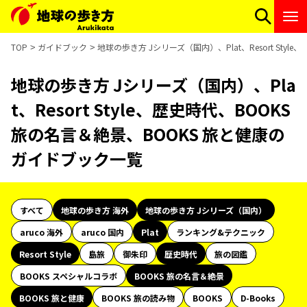
TOP
ガイドブック
地球の歩き方 Jシリーズ（国内）、Plat、Resort Sty
地球の歩き方 Jシリーズ（国内）、Pla
t、Resort Style、歴史時代、BOOKS
旅の名言＆絶景、BOOKS 旅と健康の
ガイドブック一覧
すべて
地球の歩き方 海外
地球の歩き方 Jシリーズ（国内）
aruco 海外
aruco 国内
Plat
ランキング&テクニック
Resort Style
島旅
御朱印
歴史時代
旅の図鑑
BOOKS スペシャルコラボ
BOOKS 旅の名言＆絶景
BOOKS 旅と健康
BOOKS 旅の読み物
BOOKS
D-Books