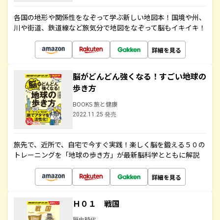
各国の地形や関係性をなぞって学ぶ新しい地図本！国境や州、
川や街道、鉄道線など旅気分で地図をなぞって脳もイキイキ！
詳細を見る
脳がどんどん強くなる！すごい地球の
歩き方
BOOKS 旅と健康
2022.11.25 発売
旅先で、近所で、自宅で今すぐ実践！楽しく脳を鍛える５０の
トレーニングを「地球の歩き方」が最新脳科学とともに解説
詳細を見る
Ｈ０１ 戦国
歴史時代