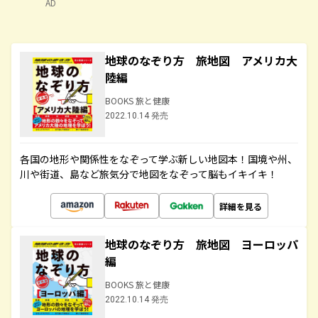
AD
地球のなぞり方 旅地図 アメリカ大
陸編
BOOKS 旅と健康
2022.10.14 発売
各国の地形や関係性をなぞって学ぶ新しい地図本！国境や州、
川や街道、島など旅気分で地図をなぞって脳もイキイキ！
詳細を見る
地球のなぞり方 旅地図 ヨーロッパ
編
BOOKS 旅と健康
2022.10.14 発売