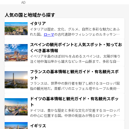
AD
人気の国と地域から探す
イタリア
イタリアは歴史、文化、グルメ、自然と多彩な魅力にあふ
れた国。
ローマ
の古代遺跡やフィレンツェのルネッサンス
美術、ヴェネツィアの運河など、歴史あるスポットはもち
スペインの観光ポイントと人気スポット・知ってお
ろん、トスカーナの美しい田園風景やアマルフィ海岸の絶
景など、自然景観も見逃せない。観光の合間には、本場の
くべき基本情報
ピザやパスタなど、絶品のイタリア料理を堪能することも
イベリア半島のほぼ80％を占めるスペインは、太陽が降り
できる。朝目覚めてから夜眠るまで、すべての瞬間を楽し
注ぐ地中海沿岸から雄大なピレネー山脈まで、多彩な自然
ませてくれるイタリアで、忘れられない旅をしてみよう！
と文化が詰まったヨーロッパ屈指の旅行先だ。多様な地域
なお、新着のイタリア情報は
コンテンツ一覧
を参照してほ
フランスの基本情報と観光ガイド・有名観光スポ
文化が根付くこの国では、情熱的なフラメンコ、熱気あふ
しい。
れる闘牛、そして美味しいタパスが生活の一部となってい
ット
る。首都マドリードの洗練された雰囲気や、バルセロナの
フランスは、世界中の旅行者を魅了し続けるヨーロッパ屈
アートに溢れた街角から、地方では古代ローマ遺跡や中世
指の観光地だ。首都パリのエッフェル塔やルーブル美術館
の城塞都市、穏やかなビーチリゾートまで多彩な表情を見
といった象徴的なスポットから、田舎町の古風な美しさま
せる。地方によって風土や気候が異なるスペインはその個
ドイツの基本情報と観光ガイド・有名観光スポッ
で、幅広い魅力が詰まっている。華麗な宮殿、歴史的な大
性で訪れる人を魅了する。 なお、新着のスペイン情報は
コ
聖堂、美しいビーチ、そして豊かな自然が、訪れる者を心
ト
ンテンツ一覧
を参照してほしい。
から魅了する。また、フランスは美食の国としても知ら
ドイツは、豊かな歴史と多彩な文化が交差するヨーロッパ
れ、フランス料理はユネスコ無形文化遺産にも登録されて
の中心に位置する国。中世の街並みが残るロマンチック街
いる。シャンパンの発祥地であるランス、プロヴァンスの
道から、未来を先取りするようなモダンな都市まで多様な
香り高いラベンダー畑など、多彩な楽しみ方が可能だ。さ
イギリス
顔を持つこの国は、どこを歩いても飽きることがない。ベ