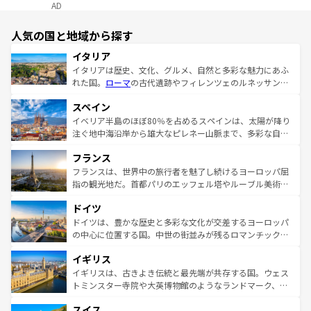
AD
人気の国と地域から探す
イタリア
イタリアは歴史、文化、グルメ、自然と多彩な魅力にあふ
れた国。
ローマ
の古代遺跡やフィレンツェのルネッサンス
美術、ヴェネツィアの運河など、歴史あるスポットはもち
スペイン
ろん、トスカーナの美しい田園風景やアマルフィ海岸の絶
景など、自然景観も見逃せない。観光の合間には、本場の
イベリア半島のほぼ80％を占めるスペインは、太陽が降り
ピザやパスタなど、絶品のイタリア料理を堪能することも
注ぐ地中海沿岸から雄大なピレネー山脈まで、多彩な自然
できる。朝目覚めてから夜眠るまで、すべての瞬間を楽し
と文化が詰まったヨーロッパ屈指の旅行先だ。多様な地域
フランス
ませてくれるイタリアで、忘れられない旅をしてみよう！
文化が根付くこの国では、情熱的なフラメンコ、熱気あふ
なお、新着のイタリア情報は
コンテンツ一覧
を参照してほ
れる闘牛、そして美味しいタパスが生活の一部となってい
フランスは、世界中の旅行者を魅了し続けるヨーロッパ屈
しい。
る。首都マドリードの洗練された雰囲気や、バルセロナの
指の観光地だ。首都パリのエッフェル塔やルーブル美術館
アートに溢れた街角から、地方では古代ローマ遺跡や中世
といった象徴的なスポットから、田舎町の古風な美しさま
ドイツ
の城塞都市、穏やかなビーチリゾートまで多彩な表情を見
で、幅広い魅力が詰まっている。華麗な宮殿、歴史的な大
せる。地方によって風土や気候が異なるスペインはその個
聖堂、美しいビーチ、そして豊かな自然が、訪れる者を心
ドイツは、豊かな歴史と多彩な文化が交差するヨーロッパ
性で訪れる人を魅了する。 なお、新着のスペイン情報は
コ
から魅了する。また、フランスは美食の国としても知ら
の中心に位置する国。中世の街並みが残るロマンチック街
ンテンツ一覧
を参照してほしい。
れ、フランス料理はユネスコ無形文化遺産にも登録されて
道から、未来を先取りするようなモダンな都市まで多様な
イギリス
いる。シャンパンの発祥地であるランス、プロヴァンスの
顔を持つこの国は、どこを歩いても飽きることがない。ベ
香り高いラベンダー畑など、多彩な楽しみ方が可能だ。さ
ルリンの文化的活気、バイエルン州のアルプスの絶景、そ
イギリスは、古きよき伝統と最先端が共存する国。ウェス
らに、パリ以外の地域にも魅力が溢れており、どの街角に
してライン川沿いのワイン畑といった風景は必見。ビール
トミンスター寺院や大英博物館のようなランドマーク、歴
も豊かな歴史と文化が息づいている。パリ以外の個性あふ
とソーセージを味わいながら地元の人と過ごす楽しい時間
史ある大学都市、美しい丘陵地帯や牧歌的な風景など、エ
れる地方に足を運ぶとそれぞれで全く異なる文化を体験で
スイス
は、お酒好きな人にはぜひ体験してほしい。 なお、新着の
リアごとに異なる魅力がある。また、優雅なアフタヌーン