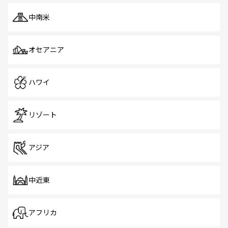
中南米
オセアニア
ハワイ
リゾート
アジア
中近東
アフリカ