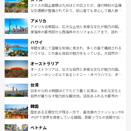
きるだろう。 なお、新着のフランス情報は
コンテンツ一覧
ドイツ情報は
コンテンツ一覧
を参照してほしい。
ティー、ビール好きにはたまらない英国パブ、サッカー観
スイスの国土面積は九州ほどの広さだが、運行時刻が正確
を参照してほしい。
戦など、本場だからこそできる体験も豊富。イギリスを旅
な交通網が整備されており、初心者でも安心して個人旅行
して楽しみつくそう。 なお、新着のイギリス情報は
コンテ
を楽しめる。日本同様に時刻表どおりの旅が可能だ。中世
アメリカ
ンツ一覧
を参照してほしい。
の建物がそのまま残る町や、スイスならではのユニークな
博物館もあり、アルプス観光だけでなく町歩きも満喫する
アメリカ合衆国は、広大な土地と多様な文化が魅力の国。
ことができる。国民の所得が高いため物価も高いが、旅行
東海岸の都市部から西海岸のカリフォルニアまで、訪れる
者向けの交通パス提供のサービスもあり、うまく活用すれ
場所ごとに異なる風景と体験が待っている。ニューヨーク
ハワイ
ば市内交通費無料で観光を楽しむこともできる。 なお、新
のような巨大都市は、観光、ショッピング、エンターテイ
着のスイス情報は
コンテンツ一覧
を参照してほしい。
ンメントが詰まった刺激的なスポットだ。一方、アメリカ
年間を通じて温暖な気候に恵まれ、多くの島で構成される
西部には大自然が広がり、グランドキャニオンやイエロー
ハワイは、どの島も独自の魅力をもっている。大自然の神
ストーン国立公園といった絶景が堪能できる。さらに、南
秘を感じたいなら、火山が生み出した壮大な景観を誇るハ
オーストラリア
部のニューオーリンズでは、音楽と美食が融合した独特の
ワイ島は見逃せない。また、定番の観光地といえばオアフ
文化が魅力。旅行者はアメリカの各地域で異なる魅力を楽
島だが、静かな自然を求めるならマウイ島やカウアイ島が
オーストラリアは、壮大な自然と多様な文化が魅力の国。
しみながら、その多様性と豊かな歴史を感じることができ
おすすめ。エメラルドグリーンに輝く海をはじめ、豊かな
シドニーのシンボルであるシドニー・オペラハウス、オー
るだろう。車でのロードトリップや列車の旅も、アメリカ
文化や歴史が息づいている。「アロハスピリット」と呼ば
ストラリア東海岸北部に広がる大サンゴ礁地帯グレートバ
ならではの贅沢な旅のスタイルだ。 なお、新着のアメリカ
台湾
れるおもてなしの心で訪れる人々を迎えてくれるハワイの
リアリーフや大陸中央部にそびえるウルル（エアーズロッ
情報は
コンテンツ一覧
を参照してほしい。
人々、おいしいローカルフードやハワイアンミュージッ
ク）、タスマニアの美しい原生林やケアンズの熱帯雨林な
日本から約４時間ほどでたどり着く台湾は、多彩な文化と
ク、伝統的なフラダンスなど、すべてがハワイの魅力を彩
ど、見どころがたくさん。また、カフェやワイン、オージ
自然が織りなす魅力的な観光地。活気あふれる大都市の台
っている。訪れるたびに新しい発見と感動が待っているハ
ービーフなどの食文化も豊かで、美味しいものであふれて
北やノスタルジックな町並みが人気な九份（ジォウフェ
ワイを、存分に味わってほしい。 なお、新着のハワイ情報
韓国
いる。アクティビティも充実しており、サーフィンやダイ
ン）、静ひつな山岳地帯である台湾東部など、都市の喧騒
は
コンテンツ一覧
を参照してほしい。
ビング、ハイキングなど、アウトドア好きにはたまらな
と山間の静けさが共存しており、訪れる人に新しい発見と
歴史ある王朝文化が残る一方で、最先端のファッションやK
い。オーストラリアの多彩な魅力を存分に味わいつくそ
驚きをもたらしてくれる。また、奥深い台湾の食文化も魅
-POPで世界を席巻している韓国。首都ソウルの宮殿や伝統
う。 なお、新着のオーストラリア情報は
コンテンツ一覧
を
力で、夜市などの屋台グルメから高級料理、ヘルシーで美
家屋が並ぶエリアでは韓国の歴史と文化に浸ることがで
参照してほしい。
ベトナム
容にもいいと評判のスイーツなど、バラエティ豊かな料理
き、地方に足を延ばせば四季折々の自然美を楽しむことが