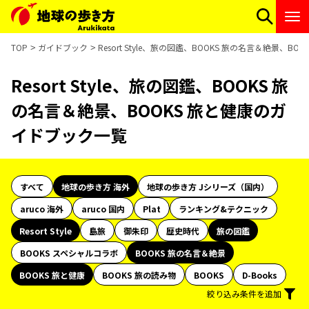
TOP
ガイドブック
Resort Style、旅の図鑑、BOOKS 旅の名言＆絶景、
Resort Style、旅の図鑑、BOOKS 旅
の名言＆絶景、BOOKS 旅と健康のガ
イドブック一覧
すべて
地球の歩き方 海外
地球の歩き方 Jシリーズ（国内）
aruco 海外
aruco 国内
Plat
ランキング&テクニック
Resort Style
島旅
御朱印
歴史時代
旅の図鑑
BOOKS スペシャルコラボ
BOOKS 旅の名言＆絶景
BOOKS 旅と健康
BOOKS 旅の読み物
BOOKS
D-Books
絞り込み条件を追加