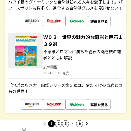
ハワイ島のダイナミックな自然は訪れる人々を魅了します。パ
ワースポットも数多く、進化する自然派グルメも見逃せない！
詳細を見る
Ｗ０３ 世界の魅力的な奇岩と巨石１
３９選
不思議とロマンに満ちた岩石の謎を旅の雑
学とともに解説
旅の図鑑
2021.03.18 発売
「地球の歩き方」図鑑シリーズ第３弾は、謎だらけの奇岩と巨
石の世界！
詳細を見る
…
1
2
3
6
AD