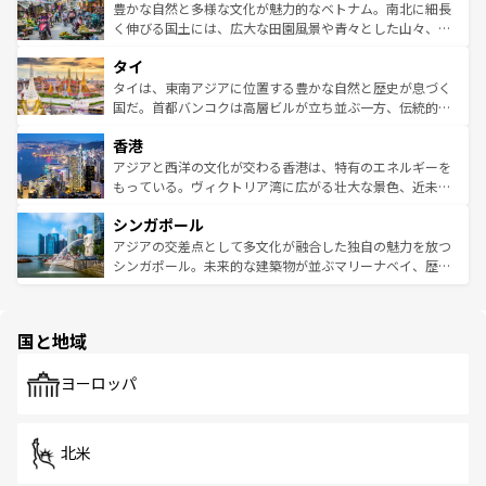
が味わえる。 なお、新着の台湾情報は
コンテンツ一覧
を参
できる。そして、キムチや焼肉、絶品のストリートフード
豊かな自然と多様な文化が魅力的なベトナム。南北に細長
照してほしい。
まで、さまざまな韓国料理が待っている。夜には、韓国な
く伸びる国土には、広大な田園風景や青々とした山々、世
らではのナイトライフも堪能できる。あたたかいホスピタ
界遺産に登録された壮大な自然景観が点在し、都市部では
タイ
リティに包まれながら、韓国の多彩な魅力を心ゆくまで味
急速な発展と共に伝統が息づく。ハノイの古い町並みやホ
わってみてほしい。 なお、新着の韓国情報は
コンテンツ一
ーチミン市のフランス統治時代の建物も、独特の雰囲気を
タイは、東南アジアに位置する豊かな自然と歴史が息づく
覧
を参照してほしい。
醸し出している。また、バラエティの豊かさとおいしさで
国だ。首都バンコクは高層ビルが立ち並ぶ一方、伝統的な
世界中の食通を魅了してやまないベトナム料理も魅力のひ
寺院や市場がいたるところに点在し、古きよき文化と現代
香港
とつ。フォーやバインミー、ベトナムコーヒーなどは、ぜ
の活気が交差している。北部ではチェンマイなどの山岳地
ひ現地で味わいたい。どの地域を訪れてもあたたかい人々
帯で自然と触れ合い、南部ではプーケットやクラビの美し
アジアと西洋の文化が交わる香港は、特有のエネルギーを
が旅行者を迎えてくれるので、きっと忘れられない旅にな
いビーチでリゾート気分を楽しむことができる。タイ料理
もっている。ヴィクトリア湾に広がる壮大な景色、近未来
るはずだ。 なお、新着のベトナム情報は
コンテンツ一覧
を
は世界的に有名で、屋台から高級レストランまで味覚を刺
的なアートスポット、そして歴史と現代が融合した町並
参照してほしい。
シンガポール
激する。気候は一年中温暖で、どの季節にも異なる楽しみ
み、どこを訪れても感動するはず。観光スポットが密集し
が待っている。親しみやすいタイの人々、仏教を中心とし
ており、効率よく見どころを回れるのも魅力。息をのむよ
アジアの交差点として多文化が融合した独自の魅力を放つ
た文化、そして多様な観光資源が、訪れる旅人を魅了し続
うな絶景から文化的な体験まで、香港を存分に楽しみ尽く
シンガポール。未来的な建築物が並ぶマリーナベイ、歴史
ける。 なお、新着のタイ情報は
コンテンツ一覧
を参照して
そう。 なお、新着の香港情報は
コンテンツ一覧
を参照して
と伝統を感じられるエスニックタウン、多数の緑豊かな公
ほしい。
ほしい。
園や自然保護区など、自然が調和した近代的な景観と文化
の多様性あふれるカラフルな町は、どこを歩いても新しい
国と地域
発見がある。さらに、治安のよさや充実した公共交通機関
も、旅行者にとっては魅力的なポイント。グルメも豊富
で、ホーカーズは地元の風情を楽しめる外せないスポット
ヨーロッパ
だ。訪れる人を飽きさせないシンガポールで、多様な魅力
を体感しよう。 なお、新着のシンガポール情報は
コンテン
ツ一覧
を参照してほしい。
北米