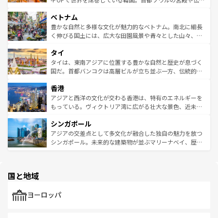
う。 なお、新着のオーストラリア情報は
コンテンツ一覧
を
力で、夜市などの屋台グルメから高級料理、ヘルシーで美
家屋が並ぶエリアでは韓国の歴史と文化に浸ることがで
参照してほしい。
ベトナム
容にもいいと評判のスイーツなど、バラエティ豊かな料理
き、地方に足を延ばせば四季折々の自然美を楽しむことが
が味わえる。 なお、新着の台湾情報は
コンテンツ一覧
を参
できる。そして、キムチや焼肉、絶品のストリートフード
豊かな自然と多様な文化が魅力的なベトナム。南北に細長
照してほしい。
まで、さまざまな韓国料理が待っている。夜には、韓国な
く伸びる国土には、広大な田園風景や青々とした山々、世
らではのナイトライフも堪能できる。あたたかいホスピタ
界遺産に登録された壮大な自然景観が点在し、都市部では
タイ
リティに包まれながら、韓国の多彩な魅力を心ゆくまで味
急速な発展と共に伝統が息づく。ハノイの古い町並みやホ
わってみてほしい。 なお、新着の韓国情報は
コンテンツ一
ーチミン市のフランス統治時代の建物も、独特の雰囲気を
タイは、東南アジアに位置する豊かな自然と歴史が息づく
覧
を参照してほしい。
醸し出している。また、バラエティの豊かさとおいしさで
国だ。首都バンコクは高層ビルが立ち並ぶ一方、伝統的な
世界中の食通を魅了してやまないベトナム料理も魅力のひ
寺院や市場がいたるところに点在し、古きよき文化と現代
香港
とつ。フォーやバインミー、ベトナムコーヒーなどは、ぜ
の活気が交差している。北部ではチェンマイなどの山岳地
ひ現地で味わいたい。どの地域を訪れてもあたたかい人々
帯で自然と触れ合い、南部ではプーケットやクラビの美し
アジアと西洋の文化が交わる香港は、特有のエネルギーを
が旅行者を迎えてくれるので、きっと忘れられない旅にな
いビーチでリゾート気分を楽しむことができる。タイ料理
もっている。ヴィクトリア湾に広がる壮大な景色、近未来
るはずだ。 なお、新着のベトナム情報は
コンテンツ一覧
を
は世界的に有名で、屋台から高級レストランまで味覚を刺
的なアートスポット、そして歴史と現代が融合した町並
参照してほしい。
シンガポール
激する。気候は一年中温暖で、どの季節にも異なる楽しみ
み、どこを訪れても感動するはず。観光スポットが密集し
が待っている。親しみやすいタイの人々、仏教を中心とし
ており、効率よく見どころを回れるのも魅力。息をのむよ
アジアの交差点として多文化が融合した独自の魅力を放つ
た文化、そして多様な観光資源が、訪れる旅人を魅了し続
うな絶景から文化的な体験まで、香港を存分に楽しみ尽く
シンガポール。未来的な建築物が並ぶマリーナベイ、歴史
ける。 なお、新着のタイ情報は
コンテンツ一覧
を参照して
そう。 なお、新着の香港情報は
コンテンツ一覧
を参照して
と伝統を感じられるエスニックタウン、多数の緑豊かな公
ほしい。
ほしい。
園や自然保護区など、自然が調和した近代的な景観と文化
の多様性あふれるカラフルな町は、どこを歩いても新しい
国と地域
発見がある。さらに、治安のよさや充実した公共交通機関
も、旅行者にとっては魅力的なポイント。グルメも豊富
で、ホーカーズは地元の風情を楽しめる外せないスポット
ヨーロッパ
だ。訪れる人を飽きさせないシンガポールで、多様な魅力
を体感しよう。 なお、新着のシンガポール情報は
コンテン