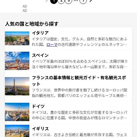
1
2
3
7
AD
AD
人気の国と地域から探す
イタリア
イタリアは歴史、文化、グルメ、自然と多彩な魅力にあふ
れた国。
ローマ
の古代遺跡やフィレンツェのルネッサンス
美術、ヴェネツィアの運河など、歴史あるスポットはもち
スペイン
ろん、トスカーナの美しい田園風景やアマルフィ海岸の絶
景など、自然景観も見逃せない。観光の合間には、本場の
イベリア半島のほぼ80％を占めるスペインは、太陽が降り
ピザやパスタなど、絶品のイタリア料理を堪能することも
注ぐ地中海沿岸から雄大なピレネー山脈まで、多彩な自然
できる。朝目覚めてから夜眠るまで、すべての瞬間を楽し
と文化が詰まったヨーロッパ屈指の旅行先だ。多様な地域
フランスの基本情報と観光ガイド・有名観光スポ
ませてくれるイタリアで、忘れられない旅をしてみよう！
文化が根付くこの国では、情熱的なフラメンコ、熱気あふ
なお、新着のイタリア情報は
コンテンツ一覧
を参照してほ
れる闘牛、そして美味しいタパスが生活の一部となってい
ット
しい。
る。首都マドリードの洗練された雰囲気や、バルセロナの
フランスは、世界中の旅行者を魅了し続けるヨーロッパ屈
アートに溢れた街角から、地方では古代ローマ遺跡や中世
指の観光地だ。首都パリのエッフェル塔やルーブル美術館
の城塞都市、穏やかなビーチリゾートまで多彩な表情を見
といった象徴的なスポットから、田舎町の古風な美しさま
せる。地方によって風土や気候が異なるスペインはその個
ドイツ
で、幅広い魅力が詰まっている。華麗な宮殿、歴史的な大
性で訪れる人を魅了する。 なお、新着のスペイン情報は
コ
聖堂、美しいビーチ、そして豊かな自然が、訪れる者を心
ドイツは、豊かな歴史と多彩な文化が交差するヨーロッパ
ンテンツ一覧
を参照してほしい。
から魅了する。また、フランスは美食の国としても知ら
の中心に位置する国。中世の街並みが残るロマンチック街
れ、フランス料理はユネスコ無形文化遺産にも登録されて
道から、未来を先取りするようなモダンな都市まで多様な
イギリス
いる。シャンパンの発祥地であるランス、プロヴァンスの
顔を持つこの国は、どこを歩いても飽きることがない。ベ
香り高いラベンダー畑など、多彩な楽しみ方が可能だ。さ
ルリンの文化的活気、バイエルン州のアルプスの絶景、そ
イギリスは、古きよき伝統と最先端が共存する国。ウェス