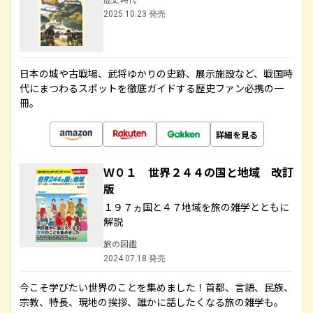
2025.10.23 発売
日本の城や古戦場、武将ゆかりの史跡、展示施設など、戦国時
代にまつわるスポットを徹底ガイドする歴史ファン必携の一
冊。
詳細を見る
Ｗ０１ 世界２４４の国と地域 改訂
版
１９７ヵ国と４７地域を旅の雑学とともに
解説
旅の図鑑
2024.07.18 発売
今こそ学びたい世界のことを集めました！首都、言語、民族、
宗教、特長、現地の挨拶、誰かに話したくなる旅の雑学も。