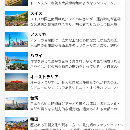
らに、パリ以外の地域にも魅力が溢れており、どの街角に
してライン川沿いのワイン畑といった風景は必見。ビール
トミンスター寺院や大英博物館のようなランドマーク、歴
も豊かな歴史と文化が息づいている。パリ以外の個性あふ
とソーセージを味わいながら地元の人と過ごす楽しい時間
史ある大学都市、美しい丘陵地帯や牧歌的な風景など、エ
れる地方に足を運ぶとそれぞれで全く異なる文化を体験で
スイス
は、お酒好きな人にはぜひ体験してほしい。 なお、新着の
リアごとに異なる魅力がある。また、優雅なアフタヌーン
きるだろう。 なお、新着のフランス情報は
コンテンツ一覧
ドイツ情報は
コンテンツ一覧
を参照してほしい。
ティー、ビール好きにはたまらない英国パブ、サッカー観
スイスの国土面積は九州ほどの広さだが、運行時刻が正確
を参照してほしい。
戦など、本場だからこそできる体験も豊富。イギリスを旅
な交通網が整備されており、初心者でも安心して個人旅行
して楽しみつくそう。 なお、新着のイギリス情報は
コンテ
を楽しめる。日本同様に時刻表どおりの旅が可能だ。中世
アメリカ
ンツ一覧
を参照してほしい。
の建物がそのまま残る町や、スイスならではのユニークな
博物館もあり、アルプス観光だけでなく町歩きも満喫する
アメリカ合衆国は、広大な土地と多様な文化が魅力の国。
ことができる。国民の所得が高いため物価も高いが、旅行
東海岸の都市部から西海岸のカリフォルニアまで、訪れる
者向けの交通パス提供のサービスもあり、うまく活用すれ
場所ごとに異なる風景と体験が待っている。ニューヨーク
ハワイ
ば市内交通費無料で観光を楽しむこともできる。 なお、新
のような巨大都市は、観光、ショッピング、エンターテイ
着のスイス情報は
コンテンツ一覧
を参照してほしい。
ンメントが詰まった刺激的なスポットだ。一方、アメリカ
年間を通じて温暖な気候に恵まれ、多くの島で構成される
西部には大自然が広がり、グランドキャニオンやイエロー
ハワイは、どの島も独自の魅力をもっている。大自然の神
ストーン国立公園といった絶景が堪能できる。さらに、南
秘を感じたいなら、火山が生み出した壮大な景観を誇るハ
オーストラリア
部のニューオーリンズでは、音楽と美食が融合した独特の
ワイ島は見逃せない。また、定番の観光地といえばオアフ
文化が魅力。旅行者はアメリカの各地域で異なる魅力を楽
島だが、静かな自然を求めるならマウイ島やカウアイ島が
オーストラリアは、壮大な自然と多様な文化が魅力の国。
しみながら、その多様性と豊かな歴史を感じることができ
おすすめ。エメラルドグリーンに輝く海をはじめ、豊かな
シドニーのシンボルであるシドニー・オペラハウス、オー
るだろう。車でのロードトリップや列車の旅も、アメリカ
文化や歴史が息づいている。「アロハスピリット」と呼ば
ストラリア東海岸北部に広がる大サンゴ礁地帯グレートバ
ならではの贅沢な旅のスタイルだ。 なお、新着のアメリカ
台湾
れるおもてなしの心で訪れる人々を迎えてくれるハワイの
リアリーフや大陸中央部にそびえるウルル（エアーズロッ
情報は
コンテンツ一覧
を参照してほしい。
人々、おいしいローカルフードやハワイアンミュージッ
ク）、タスマニアの美しい原生林やケアンズの熱帯雨林な
日本から約４時間ほどでたどり着く台湾は、多彩な文化と
ク、伝統的なフラダンスなど、すべてがハワイの魅力を彩
ど、見どころがたくさん。また、カフェやワイン、オージ
自然が織りなす魅力的な観光地。活気あふれる大都市の台
っている。訪れるたびに新しい発見と感動が待っているハ
ービーフなどの食文化も豊かで、美味しいものであふれて
北やノスタルジックな町並みが人気な九份（ジォウフェ
ワイを、存分に味わってほしい。 なお、新着のハワイ情報
韓国
いる。アクティビティも充実しており、サーフィンやダイ
ン）、静ひつな山岳地帯である台湾東部など、都市の喧騒
は
コンテンツ一覧
を参照してほしい。
ビング、ハイキングなど、アウトドア好きにはたまらな
と山間の静けさが共存しており、訪れる人に新しい発見と
歴史ある王朝文化が残る一方で、最先端のファッションやK
い。オーストラリアの多彩な魅力を存分に味わいつくそ
驚きをもたらしてくれる。また、奥深い台湾の食文化も魅
-POPで世界を席巻している韓国。首都ソウルの宮殿や伝統