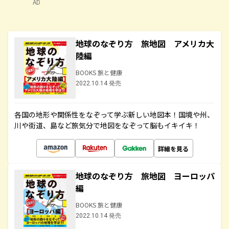
AD
地球のなぞり方 旅地図 アメリカ大
陸編
BOOKS 旅と健康
2022.10.14 発売
各国の地形や関係性をなぞって学ぶ新しい地図本！国境や州、
川や街道、島など旅気分で地図をなぞって脳もイキイキ！
詳細を見る
地球のなぞり方 旅地図 ヨーロッパ
編
BOOKS 旅と健康
2022.10.14 発売