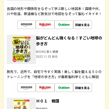
各国の地形や関係性をなぞって学ぶ新しい地図本！国境や州、
川や街道、鉄道線など旅気分で地図をなぞって脳もイキイキ！
詳細を見る
脳がどんどん強くなる！すごい地球の
歩き方
BOOKS 旅と健康
2022.11.25 発売
旅先で、近所で、自宅で今すぐ実践！楽しく脳を鍛える５０の
トレーニングを「地球の歩き方」が最新脳科学とともに解説
詳細を見る
Ｈ０１ 戦国
歴史時代