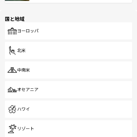
ける。 なお、新着のタイ情報は
コンテンツ一覧
を参照して
そう。 なお、新着の香港情報は
コンテンツ一覧
を参照して
と伝統を感じられるエスニックタウン、多数の緑豊かな公
ほしい。
ほしい。
園や自然保護区など、自然が調和した近代的な景観と文化
の多様性あふれるカラフルな町は、どこを歩いても新しい
国と地域
発見がある。さらに、治安のよさや充実した公共交通機関
も、旅行者にとっては魅力的なポイント。グルメも豊富
で、ホーカーズは地元の風情を楽しめる外せないスポット
ヨーロッパ
だ。訪れる人を飽きさせないシンガポールで、多様な魅力
を体感しよう。 なお、新着のシンガポール情報は
コンテン
ツ一覧
を参照してほしい。
北米
中南米
オセアニア
ハワイ
リゾート