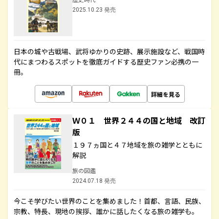
2025.10.23 発売
日本の城や古戦場、武将ゆかりの史跡、展示施設など、戦国時
代にまつわるスポットを徹底ガイドする歴史ファン必携の一
冊。
詳細を見る
Ｗ０１ 世界２４４の国と地域 改訂
版
１９７ヵ国と４７地域を旅の雑学とともに
解説
旅の図鑑
2024.07.18 発売
今こそ学びたい世界のことを集めました！首都、言語、民族、
宗教、特長、現地の挨拶、誰かに話したくなる旅の雑学も。