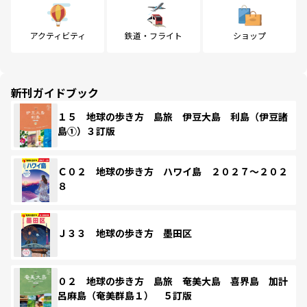
アクティビティ
鉄道・フライト
ショップ
新刊ガイドブック
１５ 地球の歩き方 島旅 伊豆大島 利島（伊豆諸
島①）３訂版
Ｃ０２ 地球の歩き方 ハワイ島 ２０２７～２０２
８
Ｊ３３ 地球の歩き方 墨田区
０２ 地球の歩き方 島旅 奄美大島 喜界島 加計
呂麻島（奄美群島１） ５訂版