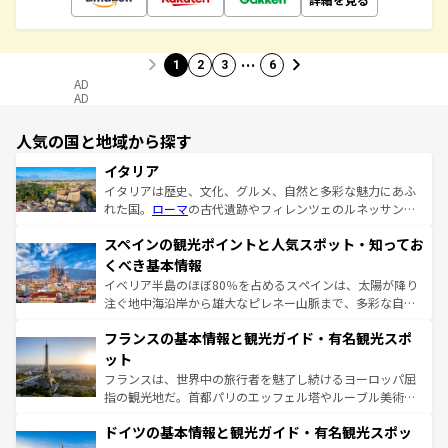
…
1
2
3
6
AD
AD
人気の国と地域から探す
イタリア
イタリアは歴史、文化、グルメ、自然と多彩な魅力にあふ
れた国。
ローマ
の古代遺跡やフィレンツェのルネッサンス
美術、ヴェネツィアの運河など、歴史あるスポットはもち
スペインの観光ポイントと人気スポット・知ってお
ろん、トスカーナの美しい田園風景やアマルフィ海岸の絶
景など、自然景観も見逃せない。観光の合間には、本場の
くべき基本情報
ピザやパスタなど、絶品のイタリア料理を堪能することも
イベリア半島のほぼ80％を占めるスペインは、太陽が降り
できる。朝目覚めてから夜眠るまで、すべての瞬間を楽し
注ぐ地中海沿岸から雄大なピレネー山脈まで、多彩な自然
ませてくれるイタリアで、忘れられない旅をしてみよう！
と文化が詰まったヨーロッパ屈指の旅行先だ。多様な地域
なお、新着のイタリア情報は
コンテンツ一覧
を参照してほ
フランスの基本情報と観光ガイド・有名観光スポ
文化が根付くこの国では、情熱的なフラメンコ、熱気あふ
しい。
れる闘牛、そして美味しいタパスが生活の一部となってい
ット
る。首都マドリードの洗練された雰囲気や、バルセロナの
フランスは、世界中の旅行者を魅了し続けるヨーロッパ屈
アートに溢れた街角から、地方では古代ローマ遺跡や中世
指の観光地だ。首都パリのエッフェル塔やルーブル美術館
の城塞都市、穏やかなビーチリゾートまで多彩な表情を見
といった象徴的なスポットから、田舎町の古風な美しさま
せる。地方によって風土や気候が異なるスペインはその個
ドイツの基本情報と観光ガイド・有名観光スポッ
で、幅広い魅力が詰まっている。華麗な宮殿、歴史的な大
性で訪れる人を魅了する。 なお、新着のスペイン情報は
コ