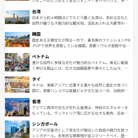
シドニーのシンボルであるシドニー・オペラハウス、オー
ならではの贅沢な旅のスタイルだ。 なお、新着のアメリカ
れるおもてなしの心で訪れる人々を迎えてくれるハワイの
ストラリア東海岸北部に広がる大サンゴ礁地帯グレートバ
情報は
コンテンツ一覧
を参照してほしい。
人々、おいしいローカルフードやハワイアンミュージッ
台湾
リアリーフや大陸中央部にそびえるウルル（エアーズロッ
ク、伝統的なフラダンスなど、すべてがハワイの魅力を彩
ク）、タスマニアの美しい原生林やケアンズの熱帯雨林な
日本から約４時間ほどでたどり着く台湾は、多彩な文化と
っている。訪れるたびに新しい発見と感動が待っているハ
ど、見どころがたくさん。また、カフェやワイン、オージ
自然が織りなす魅力的な観光地。活気あふれる大都市の台
ワイを、存分に味わってほしい。 なお、新着のハワイ情報
ービーフなどの食文化も豊かで、美味しいものであふれて
北やノスタルジックな町並みが人気な九份（ジォウフェ
は
コンテンツ一覧
を参照してほしい。
韓国
いる。アクティビティも充実しており、サーフィンやダイ
ン）、静ひつな山岳地帯である台湾東部など、都市の喧騒
ビング、ハイキングなど、アウトドア好きにはたまらな
と山間の静けさが共存しており、訪れる人に新しい発見と
歴史ある王朝文化が残る一方で、最先端のファッションやK
い。オーストラリアの多彩な魅力を存分に味わいつくそ
驚きをもたらしてくれる。また、奥深い台湾の食文化も魅
-POPで世界を席巻している韓国。首都ソウルの宮殿や伝統
う。 なお、新着のオーストラリア情報は
コンテンツ一覧
を
力で、夜市などの屋台グルメから高級料理、ヘルシーで美
家屋が並ぶエリアでは韓国の歴史と文化に浸ることがで
参照してほしい。
ベトナム
容にもいいと評判のスイーツなど、バラエティ豊かな料理
き、地方に足を延ばせば四季折々の自然美を楽しむことが
が味わえる。 なお、新着の台湾情報は
コンテンツ一覧
を参
できる。そして、キムチや焼肉、絶品のストリートフード
豊かな自然と多様な文化が魅力的なベトナム。南北に細長
照してほしい。
まで、さまざまな韓国料理が待っている。夜には、韓国な
く伸びる国土には、広大な田園風景や青々とした山々、世
らではのナイトライフも堪能できる。あたたかいホスピタ
界遺産に登録された壮大な自然景観が点在し、都市部では
タイ
リティに包まれながら、韓国の多彩な魅力を心ゆくまで味
急速な発展と共に伝統が息づく。ハノイの古い町並みやホ
わってみてほしい。 なお、新着の韓国情報は
コンテンツ一
ーチミン市のフランス統治時代の建物も、独特の雰囲気を
タイは、東南アジアに位置する豊かな自然と歴史が息づく
覧
を参照してほしい。
醸し出している。また、バラエティの豊かさとおいしさで
国だ。首都バンコクは高層ビルが立ち並ぶ一方、伝統的な
世界中の食通を魅了してやまないベトナム料理も魅力のひ
寺院や市場がいたるところに点在し、古きよき文化と現代
香港
とつ。フォーやバインミー、ベトナムコーヒーなどは、ぜ
の活気が交差している。北部ではチェンマイなどの山岳地
ひ現地で味わいたい。どの地域を訪れてもあたたかい人々
帯で自然と触れ合い、南部ではプーケットやクラビの美し
アジアと西洋の文化が交わる香港は、特有のエネルギーを
が旅行者を迎えてくれるので、きっと忘れられない旅にな
いビーチでリゾート気分を楽しむことができる。タイ料理
もっている。ヴィクトリア湾に広がる壮大な景色、近未来
るはずだ。 なお、新着のベトナム情報は
コンテンツ一覧
を
は世界的に有名で、屋台から高級レストランまで味覚を刺
的なアートスポット、そして歴史と現代が融合した町並
参照してほしい。
シンガポール
激する。気候は一年中温暖で、どの季節にも異なる楽しみ
み、どこを訪れても感動するはず。観光スポットが密集し
が待っている。親しみやすいタイの人々、仏教を中心とし
ており、効率よく見どころを回れるのも魅力。息をのむよ
アジアの交差点として多文化が融合した独自の魅力を放つ
た文化、そして多様な観光資源が、訪れる旅人を魅了し続
うな絶景から文化的な体験まで、香港を存分に楽しみ尽く
シンガポール。未来的な建築物が並ぶマリーナベイ、歴史