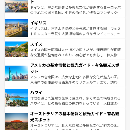
聖堂、美しいビーチ、そして豊かな自然が、訪れる者を心
ト
ンテンツ一覧
を参照してほしい。
から魅了する。また、フランスは美食の国としても知ら
ドイツは、豊かな歴史と多彩な文化が交差するヨーロッパ
れ、フランス料理はユネスコ無形文化遺産にも登録されて
の中心に位置する国。中世の街並みが残るロマンチック街
いる。シャンパンの発祥地であるランス、プロヴァンスの
道から、未来を先取りするようなモダンな都市まで多様な
香り高いラベンダー畑など、多彩な楽しみ方が可能だ。さ
イギリス
顔を持つこの国は、どこを歩いても飽きることがない。ベ
らに、パリ以外の地域にも魅力が溢れており、どの街角に
ルリンの文化的活気、バイエルン州のアルプスの絶景、そ
イギリスは、古きよき伝統と最先端が共存する国。ウェス
も豊かな歴史と文化が息づいている。パリ以外の個性あふ
してライン川沿いのワイン畑といった風景は必見。ビール
トミンスター寺院や大英博物館のようなランドマーク、歴
れる地方に足を運ぶとそれぞれで全く異なる文化を体験で
とソーセージを味わいながら地元の人と過ごす楽しい時間
史ある大学都市、美しい丘陵地帯や牧歌的な風景など、エ
きるだろう。 なお、新着のフランス情報は
コンテンツ一覧
スイス
は、お酒好きな人にはぜひ体験してほしい。 なお、新着の
リアごとに異なる魅力がある。また、優雅なアフタヌーン
を参照してほしい。
ドイツ情報は
コンテンツ一覧
を参照してほしい。
ティー、ビール好きにはたまらない英国パブ、サッカー観
スイスの国土面積は九州ほどの広さだが、運行時刻が正確
戦など、本場だからこそできる体験も豊富。イギリスを旅
な交通網が整備されており、初心者でも安心して個人旅行
して楽しみつくそう。 なお、新着のイギリス情報は
コンテ
を楽しめる。日本同様に時刻表どおりの旅が可能だ。中世
アメリカの基本情報と観光ガイド・有名観光スポ
ンツ一覧
を参照してほしい。
の建物がそのまま残る町や、スイスならではのユニークな
博物館もあり、アルプス観光だけでなく町歩きも満喫する
ット
ことができる。国民の所得が高いため物価も高いが、旅行
アメリカ合衆国は、広大な土地と多様な文化が魅力の国。
者向けの交通パス提供のサービスもあり、うまく活用すれ
東海岸の都市部から西海岸のカリフォルニアまで、訪れる
ば市内交通費無料で観光を楽しむこともできる。 なお、新
場所ごとに異なる風景と体験が待っている。ニューヨーク
着のスイス情報は
コンテンツ一覧
を参照してほしい。
ハワイ
のような巨大都市は、観光、ショッピング、エンターテイ
ンメントが詰まった刺激的なスポットだ。一方、アメリカ
年間を通じて温暖な気候に恵まれ、多くの島で構成される
西部には大自然が広がり、グランドキャニオンやイエロー
ハワイは、どの島も独自の魅力をもっている。大自然の神
ストーン国立公園といった絶景が堪能できる。さらに、南
秘を感じたいなら、火山が生み出した壮大な景観を誇るハ
オーストラリアの基本情報と観光ガイド・有名観
部のニューオーリンズでは、音楽と美食が融合した独特の
ワイ島は見逃せない。また、定番の観光地といえばオアフ
文化が魅力。旅行者はアメリカの各地域で異なる魅力を楽
島だが、静かな自然を求めるならマウイ島やカウアイ島が
光スポット
しみながら、その多様性と豊かな歴史を感じることができ
おすすめ。エメラルドグリーンに輝く海をはじめ、豊かな
オーストラリアは、壮大な自然と多様な文化が魅力の国。
るだろう。車でのロードトリップや列車の旅も、アメリカ
文化や歴史が息づいている。「アロハスピリット」と呼ば