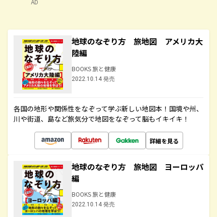
AD
地球のなぞり方 旅地図 アメリカ大
陸編
BOOKS 旅と健康
2022.10.14 発売
各国の地形や関係性をなぞって学ぶ新しい地図本！国境や州、
川や街道、島など旅気分で地図をなぞって脳もイキイキ！
詳細を見る
地球のなぞり方 旅地図 ヨーロッパ
編
BOOKS 旅と健康
2022.10.14 発売