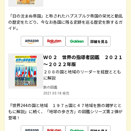
「日の沈まぬ帝国」と称されたハプスブルク帝国の栄光と動乱
の歴史をたどり、今なお各国に残る史跡を巡る歴史を旅するガ
イド。
詳細を見る
Ｗ０２ 世界の指導者図鑑 ２０２１
～２０２２年版
２０８の国と地域のリーダーを経歴ととも
に解説
旅の図鑑
2021.03.18 発売
『世界244の国と地域 １９７ヵ国と４７地域を旅の雑学とと
もに解説』に続く、「地球の歩き方」の図鑑シリーズ第２弾が
登場！
詳細を見る