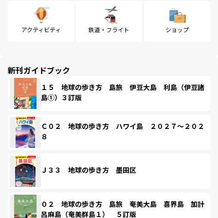
アクティビティ
鉄道・フライト
ショップ
新刊ガイドブック
１５ 地球の歩き方 島旅 伊豆大島 利島（伊豆諸
島①）３訂版
Ｃ０２ 地球の歩き方 ハワイ島 ２０２７～２０２
８
Ｊ３３ 地球の歩き方 墨田区
０２ 地球の歩き方 島旅 奄美大島 喜界島 加計
呂麻島（奄美群島１） ５訂版