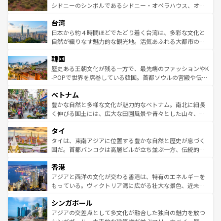
しみながら、その多様性と豊かな歴史を感じることができ
おすすめ。エメラルドグリーンに輝く海をはじめ、豊かな
シドニーのシンボルであるシドニー・オペラハウス、オー
るだろう。車でのロードトリップや列車の旅も、アメリカ
文化や歴史が息づいている。「アロハスピリット」と呼ば
ストラリア東海岸北部に広がる大サンゴ礁地帯グレートバ
ならではの贅沢な旅のスタイルだ。 なお、新着のアメリカ
台湾
れるおもてなしの心で訪れる人々を迎えてくれるハワイの
リアリーフや大陸中央部にそびえるウルル（エアーズロッ
情報は
コンテンツ一覧
を参照してほしい。
人々、おいしいローカルフードやハワイアンミュージッ
ク）、タスマニアの美しい原生林やケアンズの熱帯雨林な
日本から約４時間ほどでたどり着く台湾は、多彩な文化と
ク、伝統的なフラダンスなど、すべてがハワイの魅力を彩
ど、見どころがたくさん。また、カフェやワイン、オージ
自然が織りなす魅力的な観光地。活気あふれる大都市の台
っている。訪れるたびに新しい発見と感動が待っているハ
ービーフなどの食文化も豊かで、美味しいものであふれて
北やノスタルジックな町並みが人気な九份（ジォウフェ
ワイを、存分に味わってほしい。 なお、新着のハワイ情報
韓国
いる。アクティビティも充実しており、サーフィンやダイ
ン）、静ひつな山岳地帯である台湾東部など、都市の喧騒
は
コンテンツ一覧
を参照してほしい。
ビング、ハイキングなど、アウトドア好きにはたまらな
と山間の静けさが共存しており、訪れる人に新しい発見と
歴史ある王朝文化が残る一方で、最先端のファッションやK
い。オーストラリアの多彩な魅力を存分に味わいつくそ
驚きをもたらしてくれる。また、奥深い台湾の食文化も魅
-POPで世界を席巻している韓国。首都ソウルの宮殿や伝統
う。 なお、新着のオーストラリア情報は
コンテンツ一覧
を
力で、夜市などの屋台グルメから高級料理、ヘルシーで美
家屋が並ぶエリアでは韓国の歴史と文化に浸ることがで
参照してほしい。
ベトナム
容にもいいと評判のスイーツなど、バラエティ豊かな料理
き、地方に足を延ばせば四季折々の自然美を楽しむことが
が味わえる。 なお、新着の台湾情報は
コンテンツ一覧
を参
できる。そして、キムチや焼肉、絶品のストリートフード
豊かな自然と多様な文化が魅力的なベトナム。南北に細長
照してほしい。
まで、さまざまな韓国料理が待っている。夜には、韓国な
く伸びる国土には、広大な田園風景や青々とした山々、世
らではのナイトライフも堪能できる。あたたかいホスピタ
界遺産に登録された壮大な自然景観が点在し、都市部では
タイ
リティに包まれながら、韓国の多彩な魅力を心ゆくまで味
急速な発展と共に伝統が息づく。ハノイの古い町並みやホ
わってみてほしい。 なお、新着の韓国情報は
コンテンツ一
ーチミン市のフランス統治時代の建物も、独特の雰囲気を
タイは、東南アジアに位置する豊かな自然と歴史が息づく
覧
を参照してほしい。
醸し出している。また、バラエティの豊かさとおいしさで
国だ。首都バンコクは高層ビルが立ち並ぶ一方、伝統的な
世界中の食通を魅了してやまないベトナム料理も魅力のひ
寺院や市場がいたるところに点在し、古きよき文化と現代
香港
とつ。フォーやバインミー、ベトナムコーヒーなどは、ぜ
の活気が交差している。北部ではチェンマイなどの山岳地
ひ現地で味わいたい。どの地域を訪れてもあたたかい人々
帯で自然と触れ合い、南部ではプーケットやクラビの美し
アジアと西洋の文化が交わる香港は、特有のエネルギーを
が旅行者を迎えてくれるので、きっと忘れられない旅にな
いビーチでリゾート気分を楽しむことができる。タイ料理
もっている。ヴィクトリア湾に広がる壮大な景色、近未来
るはずだ。 なお、新着のベトナム情報は
コンテンツ一覧
を
は世界的に有名で、屋台から高級レストランまで味覚を刺
的なアートスポット、そして歴史と現代が融合した町並
参照してほしい。
シンガポール
激する。気候は一年中温暖で、どの季節にも異なる楽しみ
み、どこを訪れても感動するはず。観光スポットが密集し
が待っている。親しみやすいタイの人々、仏教を中心とし
ており、効率よく見どころを回れるのも魅力。息をのむよ
アジアの交差点として多文化が融合した独自の魅力を放つ
た文化、そして多様な観光資源が、訪れる旅人を魅了し続
うな絶景から文化的な体験まで、香港を存分に楽しみ尽く