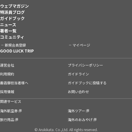
ウェブマガジン
特派員ブログ
ガイドブック
ニュース
著者一覧
コミュニティ
新規会員登録
マイページ
GOOD LUCK TRIP
運営会社
プライバシーポリシー
利用規約
ガイドライン
書店御担当者様へ
ガイドブックに投稿する
採用情報
お問い合わせ
関連サービス
海外航空券
海外ツアー
旅行用品
海外のおみやげ
© Arukikata. Co.,Ltd. All rights reserved.