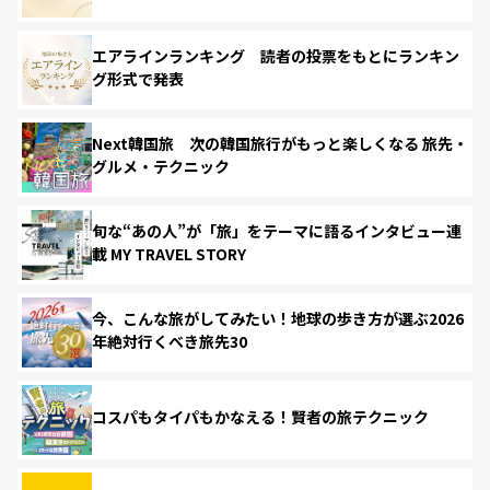
エアラインランキング 読者の投票をもとにランキン
グ形式で発表
Next韓国旅 次の韓国旅行がもっと楽しくなる 旅先・
グルメ・テクニック
旬な“あの人”が「旅」をテーマに語るインタビュー連
載 MY TRAVEL STORY
今、こんな旅がしてみたい！地球の歩き方が選ぶ2026
年絶対行くべき旅先30
コスパもタイパもかなえる！賢者の旅テクニック