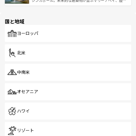
シンガポール。未来的な建築物が並ぶマリーナベイ、歴史
ける。 なお、新着のタイ情報は
コンテンツ一覧
を参照して
そう。 なお、新着の香港情報は
コンテンツ一覧
を参照して
と伝統を感じられるエスニックタウン、多数の緑豊かな公
ほしい。
ほしい。
園や自然保護区など、自然が調和した近代的な景観と文化
の多様性あふれるカラフルな町は、どこを歩いても新しい
国と地域
発見がある。さらに、治安のよさや充実した公共交通機関
も、旅行者にとっては魅力的なポイント。グルメも豊富
で、ホーカーズは地元の風情を楽しめる外せないスポット
ヨーロッパ
だ。訪れる人を飽きさせないシンガポールで、多様な魅力
を体感しよう。 なお、新着のシンガポール情報は
コンテン
ツ一覧
を参照してほしい。
北米
中南米
オセアニア
ハワイ
リゾート