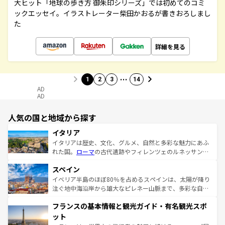
大ヒット「地球の歩き方 御朱印シリーズ」では初めてのコミ
ックエッセイ。イラストレーター柴田かおるが書きおろしまし
た
詳細を見る
…
1
2
3
14
AD
AD
人気の国と地域から探す
イタリア
イタリアは歴史、文化、グルメ、自然と多彩な魅力にあふ
れた国。
ローマ
の古代遺跡やフィレンツェのルネッサンス
美術、ヴェネツィアの運河など、歴史あるスポットはもち
スペイン
ろん、トスカーナの美しい田園風景やアマルフィ海岸の絶
景など、自然景観も見逃せない。観光の合間には、本場の
イベリア半島のほぼ80％を占めるスペインは、太陽が降り
ピザやパスタなど、絶品のイタリア料理を堪能することも
注ぐ地中海沿岸から雄大なピレネー山脈まで、多彩な自然
できる。朝目覚めてから夜眠るまで、すべての瞬間を楽し
と文化が詰まったヨーロッパ屈指の旅行先だ。多様な地域
フランスの基本情報と観光ガイド・有名観光スポ
ませてくれるイタリアで、忘れられない旅をしてみよう！
文化が根付くこの国では、情熱的なフラメンコ、熱気あふ
なお、新着のイタリア情報は
コンテンツ一覧
を参照してほ
れる闘牛、そして美味しいタパスが生活の一部となってい
ット
しい。
る。首都マドリードの洗練された雰囲気や、バルセロナの