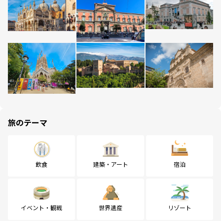
旅のテーマ
飲食
建築・アート
宿泊
イベント・観戦
世界遺産
リゾート