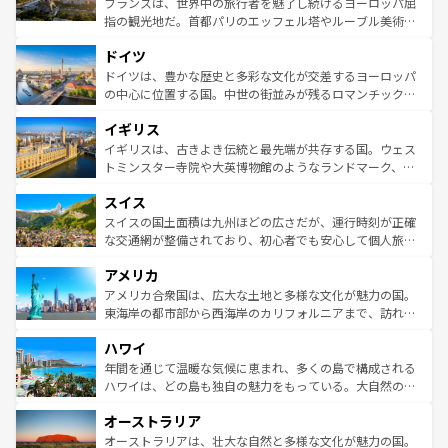
フランスは、世界中の旅行者を魅了し続けるヨーロッパ屈
アートに溢れた街角から、地方では古代ローマ遺跡や中世
指の観光地だ。首都パリのエッフェル塔やルーブル美術館
の城塞都市、穏やかなビーチリゾートまで多彩な表情を見
といった象徴的なスポットから、田舎町の古風な美しさま
せる。地方によって風土や気候が異なるスペインはその個
ドイツ
で、幅広い魅力が詰まっている。華麗な宮殿、歴史的な大
性で訪れる人を魅了する。 なお、新着のスペイン情報は
コ
聖堂、美しいビーチ、そして豊かな自然が、訪れる者を心
ドイツは、豊かな歴史と多彩な文化が交差するヨーロッパ
ンテンツ一覧
を参照してほしい。
から魅了する。また、フランスは美食の国としても知ら
の中心に位置する国。中世の街並みが残るロマンチック街
れ、フランス料理はユネスコ無形文化遺産にも登録されて
道から、未来を先取りするようなモダンな都市まで多様な
イギリス
いる。シャンパンの発祥地であるランス、プロヴァンスの
顔を持つこの国は、どこを歩いても飽きることがない。ベ
香り高いラベンダー畑など、多彩な楽しみ方が可能だ。さ
ルリンの文化的活気、バイエルン州のアルプスの絶景、そ
イギリスは、古きよき伝統と最先端が共存する国。ウェス
らに、パリ以外の地域にも魅力が溢れており、どの街角に
してライン川沿いのワイン畑といった風景は必見。ビール
トミンスター寺院や大英博物館のようなランドマーク、歴
も豊かな歴史と文化が息づいている。パリ以外の個性あふ
とソーセージを味わいながら地元の人と過ごす楽しい時間
史ある大学都市、美しい丘陵地帯や牧歌的な風景など、エ
れる地方に足を運ぶとそれぞれで全く異なる文化を体験で
スイス
は、お酒好きな人にはぜひ体験してほしい。 なお、新着の
リアごとに異なる魅力がある。また、優雅なアフタヌーン
きるだろう。 なお、新着のフランス情報は
コンテンツ一覧
ドイツ情報は
コンテンツ一覧
を参照してほしい。
ティー、ビール好きにはたまらない英国パブ、サッカー観
スイスの国土面積は九州ほどの広さだが、運行時刻が正確
を参照してほしい。
戦など、本場だからこそできる体験も豊富。イギリスを旅
な交通網が整備されており、初心者でも安心して個人旅行
して楽しみつくそう。 なお、新着のイギリス情報は
コンテ
を楽しめる。日本同様に時刻表どおりの旅が可能だ。中世
アメリカ
ンツ一覧
を参照してほしい。
の建物がそのまま残る町や、スイスならではのユニークな
博物館もあり、アルプス観光だけでなく町歩きも満喫する
アメリカ合衆国は、広大な土地と多様な文化が魅力の国。
ことができる。国民の所得が高いため物価も高いが、旅行
東海岸の都市部から西海岸のカリフォルニアまで、訪れる
者向けの交通パス提供のサービスもあり、うまく活用すれ
場所ごとに異なる風景と体験が待っている。ニューヨーク
ハワイ
ば市内交通費無料で観光を楽しむこともできる。 なお、新
のような巨大都市は、観光、ショッピング、エンターテイ
着のスイス情報は
コンテンツ一覧
を参照してほしい。
ンメントが詰まった刺激的なスポットだ。一方、アメリカ
年間を通じて温暖な気候に恵まれ、多くの島で構成される
西部には大自然が広がり、グランドキャニオンやイエロー
ハワイは、どの島も独自の魅力をもっている。大自然の神
ストーン国立公園といった絶景が堪能できる。さらに、南
秘を感じたいなら、火山が生み出した壮大な景観を誇るハ
オーストラリア
部のニューオーリンズでは、音楽と美食が融合した独特の
ワイ島は見逃せない。また、定番の観光地といえばオアフ
文化が魅力。旅行者はアメリカの各地域で異なる魅力を楽
島だが、静かな自然を求めるならマウイ島やカウアイ島が
オーストラリアは、壮大な自然と多様な文化が魅力の国。