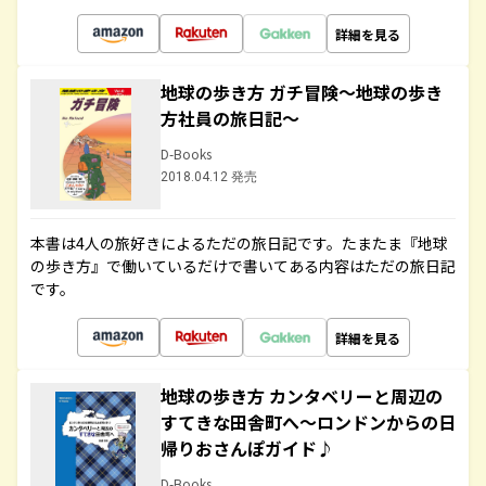
詳細を見る
地球の歩き方 ガチ冒険～地球の歩き
方社員の旅日記～
D-Books
2018.04.12 発売
本書は4人の旅好きによるただの旅日記です。たまたま『地球
の歩き方』で働いているだけで書いてある内容はただの旅日記
です。
詳細を見る
地球の歩き方 カンタベリーと周辺の
すてきな田舎町へ～ロンドンからの日
帰りおさんぽガイド♪
D-Books