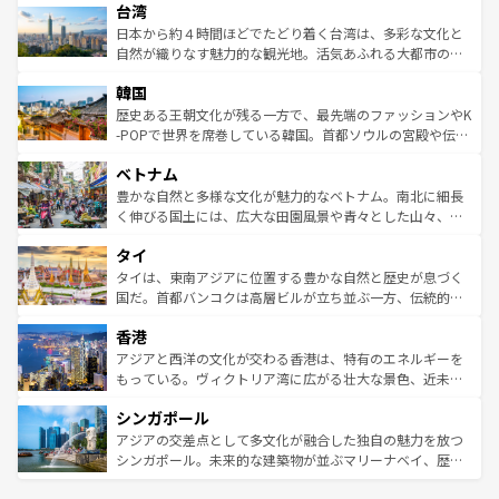
ならではの贅沢な旅のスタイルだ。 なお、新着のアメリカ
台湾
れるおもてなしの心で訪れる人々を迎えてくれるハワイの
リアリーフや大陸中央部にそびえるウルル（エアーズロッ
情報は
コンテンツ一覧
を参照してほしい。
人々、おいしいローカルフードやハワイアンミュージッ
ク）、タスマニアの美しい原生林やケアンズの熱帯雨林な
日本から約４時間ほどでたどり着く台湾は、多彩な文化と
ク、伝統的なフラダンスなど、すべてがハワイの魅力を彩
ど、見どころがたくさん。また、カフェやワイン、オージ
自然が織りなす魅力的な観光地。活気あふれる大都市の台
っている。訪れるたびに新しい発見と感動が待っているハ
ービーフなどの食文化も豊かで、美味しいものであふれて
北やノスタルジックな町並みが人気な九份（ジォウフェ
ワイを、存分に味わってほしい。 なお、新着のハワイ情報
韓国
いる。アクティビティも充実しており、サーフィンやダイ
ン）、静ひつな山岳地帯である台湾東部など、都市の喧騒
は
コンテンツ一覧
を参照してほしい。
ビング、ハイキングなど、アウトドア好きにはたまらな
と山間の静けさが共存しており、訪れる人に新しい発見と
歴史ある王朝文化が残る一方で、最先端のファッションやK
い。オーストラリアの多彩な魅力を存分に味わいつくそ
驚きをもたらしてくれる。また、奥深い台湾の食文化も魅
-POPで世界を席巻している韓国。首都ソウルの宮殿や伝統
う。 なお、新着のオーストラリア情報は
コンテンツ一覧
を
力で、夜市などの屋台グルメから高級料理、ヘルシーで美
家屋が並ぶエリアでは韓国の歴史と文化に浸ることがで
参照してほしい。
ベトナム
容にもいいと評判のスイーツなど、バラエティ豊かな料理
き、地方に足を延ばせば四季折々の自然美を楽しむことが
が味わえる。 なお、新着の台湾情報は
コンテンツ一覧
を参
できる。そして、キムチや焼肉、絶品のストリートフード
豊かな自然と多様な文化が魅力的なベトナム。南北に細長
照してほしい。
まで、さまざまな韓国料理が待っている。夜には、韓国な
く伸びる国土には、広大な田園風景や青々とした山々、世
らではのナイトライフも堪能できる。あたたかいホスピタ
界遺産に登録された壮大な自然景観が点在し、都市部では
タイ
リティに包まれながら、韓国の多彩な魅力を心ゆくまで味
急速な発展と共に伝統が息づく。ハノイの古い町並みやホ
わってみてほしい。 なお、新着の韓国情報は
コンテンツ一
ーチミン市のフランス統治時代の建物も、独特の雰囲気を
タイは、東南アジアに位置する豊かな自然と歴史が息づく
覧
を参照してほしい。
醸し出している。また、バラエティの豊かさとおいしさで
国だ。首都バンコクは高層ビルが立ち並ぶ一方、伝統的な
世界中の食通を魅了してやまないベトナム料理も魅力のひ
寺院や市場がいたるところに点在し、古きよき文化と現代
香港
とつ。フォーやバインミー、ベトナムコーヒーなどは、ぜ
の活気が交差している。北部ではチェンマイなどの山岳地
ひ現地で味わいたい。どの地域を訪れてもあたたかい人々
帯で自然と触れ合い、南部ではプーケットやクラビの美し
アジアと西洋の文化が交わる香港は、特有のエネルギーを
が旅行者を迎えてくれるので、きっと忘れられない旅にな
いビーチでリゾート気分を楽しむことができる。タイ料理
もっている。ヴィクトリア湾に広がる壮大な景色、近未来
るはずだ。 なお、新着のベトナム情報は
コンテンツ一覧
を
は世界的に有名で、屋台から高級レストランまで味覚を刺
的なアートスポット、そして歴史と現代が融合した町並
参照してほしい。
シンガポール
激する。気候は一年中温暖で、どの季節にも異なる楽しみ
み、どこを訪れても感動するはず。観光スポットが密集し
が待っている。親しみやすいタイの人々、仏教を中心とし
ており、効率よく見どころを回れるのも魅力。息をのむよ
アジアの交差点として多文化が融合した独自の魅力を放つ
た文化、そして多様な観光資源が、訪れる旅人を魅了し続
うな絶景から文化的な体験まで、香港を存分に楽しみ尽く
シンガポール。未来的な建築物が並ぶマリーナベイ、歴史
ける。 なお、新着のタイ情報は
コンテンツ一覧
を参照して
そう。 なお、新着の香港情報は
コンテンツ一覧
を参照して
と伝統を感じられるエスニックタウン、多数の緑豊かな公
ほしい。
ほしい。