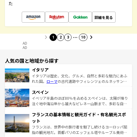
た
詳細を見る
…
1
2
3
10
AD
AD
人気の国と地域から探す
イタリア
イタリアは歴史、文化、グルメ、自然と多彩な魅力にあふ
れた国。
ローマ
の古代遺跡やフィレンツェのルネッサンス
美術、ヴェネツィアの運河など、歴史あるスポットはもち
スペイン
ろん、トスカーナの美しい田園風景やアマルフィ海岸の絶
景など、自然景観も見逃せない。観光の合間には、本場の
イベリア半島のほぼ80％を占めるスペインは、太陽が降り
ピザやパスタなど、絶品のイタリア料理を堪能することも
注ぐ地中海沿岸から雄大なピレネー山脈まで、多彩な自然
できる。朝目覚めてから夜眠るまで、すべての瞬間を楽し
と文化が詰まったヨーロッパ屈指の旅行先だ。多様な地域
フランスの基本情報と観光ガイド・有名観光スポ
ませてくれるイタリアで、忘れられない旅をしてみよう！
文化が根付くこの国では、情熱的なフラメンコ、熱気あふ
なお、新着のイタリア情報は
コンテンツ一覧
を参照してほ
れる闘牛、そして美味しいタパスが生活の一部となってい
ット
しい。
る。首都マドリードの洗練された雰囲気や、バルセロナの
フランスは、世界中の旅行者を魅了し続けるヨーロッパ屈
アートに溢れた街角から、地方では古代ローマ遺跡や中世
指の観光地だ。首都パリのエッフェル塔やルーブル美術館
の城塞都市、穏やかなビーチリゾートまで多彩な表情を見