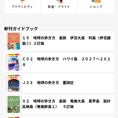
アクティビティ
鉄道・フライト
ショップ
新刊ガイドブック
１５ 地球の歩き方 島旅 伊豆大島 利島（伊豆諸
島①）３訂版
Ｃ０２ 地球の歩き方 ハワイ島 ２０２７～２０２
８
Ｊ３３ 地球の歩き方 墨田区
０２ 地球の歩き方 島旅 奄美大島 喜界島 加計
呂麻島（奄美群島１） ５訂版