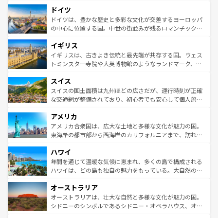
といった象徴的なスポットから、田舎町の古風な美しさま
せる。地方によって風土や気候が異なるスペインはその個
ドイツ
で、幅広い魅力が詰まっている。華麗な宮殿、歴史的な大
性で訪れる人を魅了する。 なお、新着のスペイン情報は
コ
聖堂、美しいビーチ、そして豊かな自然が、訪れる者を心
ドイツは、豊かな歴史と多彩な文化が交差するヨーロッパ
ンテンツ一覧
を参照してほしい。
から魅了する。また、フランスは美食の国としても知ら
の中心に位置する国。中世の街並みが残るロマンチック街
れ、フランス料理はユネスコ無形文化遺産にも登録されて
道から、未来を先取りするようなモダンな都市まで多様な
イギリス
いる。シャンパンの発祥地であるランス、プロヴァンスの
顔を持つこの国は、どこを歩いても飽きることがない。ベ
香り高いラベンダー畑など、多彩な楽しみ方が可能だ。さ
ルリンの文化的活気、バイエルン州のアルプスの絶景、そ
イギリスは、古きよき伝統と最先端が共存する国。ウェス
らに、パリ以外の地域にも魅力が溢れており、どの街角に
してライン川沿いのワイン畑といった風景は必見。ビール
トミンスター寺院や大英博物館のようなランドマーク、歴
も豊かな歴史と文化が息づいている。パリ以外の個性あふ
とソーセージを味わいながら地元の人と過ごす楽しい時間
史ある大学都市、美しい丘陵地帯や牧歌的な風景など、エ
れる地方に足を運ぶとそれぞれで全く異なる文化を体験で
スイス
は、お酒好きな人にはぜひ体験してほしい。 なお、新着の
リアごとに異なる魅力がある。また、優雅なアフタヌーン
きるだろう。 なお、新着のフランス情報は
コンテンツ一覧
ドイツ情報は
コンテンツ一覧
を参照してほしい。
ティー、ビール好きにはたまらない英国パブ、サッカー観
スイスの国土面積は九州ほどの広さだが、運行時刻が正確
を参照してほしい。
戦など、本場だからこそできる体験も豊富。イギリスを旅
な交通網が整備されており、初心者でも安心して個人旅行
して楽しみつくそう。 なお、新着のイギリス情報は
コンテ
を楽しめる。日本同様に時刻表どおりの旅が可能だ。中世
アメリカ
ンツ一覧
を参照してほしい。
の建物がそのまま残る町や、スイスならではのユニークな
博物館もあり、アルプス観光だけでなく町歩きも満喫する
アメリカ合衆国は、広大な土地と多様な文化が魅力の国。
ことができる。国民の所得が高いため物価も高いが、旅行
東海岸の都市部から西海岸のカリフォルニアまで、訪れる
者向けの交通パス提供のサービスもあり、うまく活用すれ
場所ごとに異なる風景と体験が待っている。ニューヨーク
ハワイ
ば市内交通費無料で観光を楽しむこともできる。 なお、新
のような巨大都市は、観光、ショッピング、エンターテイ
着のスイス情報は
コンテンツ一覧
を参照してほしい。
ンメントが詰まった刺激的なスポットだ。一方、アメリカ
年間を通じて温暖な気候に恵まれ、多くの島で構成される
西部には大自然が広がり、グランドキャニオンやイエロー
ハワイは、どの島も独自の魅力をもっている。大自然の神
ストーン国立公園といった絶景が堪能できる。さらに、南
秘を感じたいなら、火山が生み出した壮大な景観を誇るハ
オーストラリア
部のニューオーリンズでは、音楽と美食が融合した独特の
ワイ島は見逃せない。また、定番の観光地といえばオアフ
文化が魅力。旅行者はアメリカの各地域で異なる魅力を楽
島だが、静かな自然を求めるならマウイ島やカウアイ島が
オーストラリアは、壮大な自然と多様な文化が魅力の国。
しみながら、その多様性と豊かな歴史を感じることができ
おすすめ。エメラルドグリーンに輝く海をはじめ、豊かな
シドニーのシンボルであるシドニー・オペラハウス、オー
るだろう。車でのロードトリップや列車の旅も、アメリカ
文化や歴史が息づいている。「アロハスピリット」と呼ば
ストラリア東海岸北部に広がる大サンゴ礁地帯グレートバ