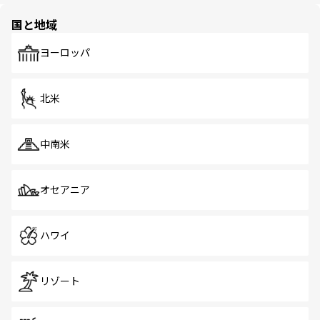
園や自然保護区など、自然が調和した近代的な景観と文化
の多様性あふれるカラフルな町は、どこを歩いても新しい
国と地域
発見がある。さらに、治安のよさや充実した公共交通機関
も、旅行者にとっては魅力的なポイント。グルメも豊富
で、ホーカーズは地元の風情を楽しめる外せないスポット
ヨーロッパ
だ。訪れる人を飽きさせないシンガポールで、多様な魅力
を体感しよう。 なお、新着のシンガポール情報は
コンテン
ツ一覧
を参照してほしい。
北米
中南米
オセアニア
ハワイ
リゾート