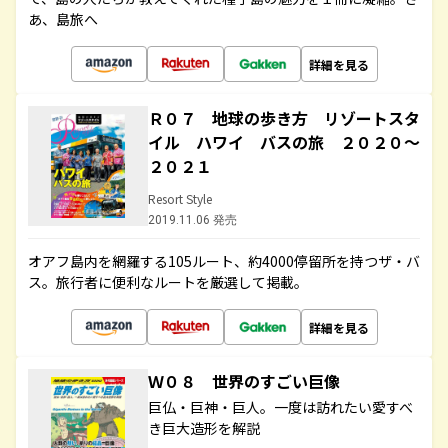
あ、島旅へ
詳細を見る
Ｒ０７ 地球の歩き方 リゾートスタ
イル ハワイ バスの旅 ２０２０～
２０２１
Resort Style
2019.11.06 発売
オアフ島内を網羅する105ルート、約4000停留所を持つザ・バ
ス。旅行者に便利なルートを厳選して掲載。
詳細を見る
Ｗ０８ 世界のすごい巨像
巨仏・巨神・巨人。一度は訪れたい愛すべ
き巨大造形を解説