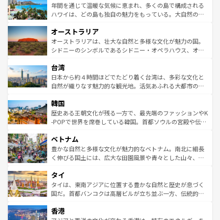
着のスイス情報は
コンテンツ一覧
を参照してほしい。
ンメントが詰まった刺激的なスポットだ。一方、アメリカ
年間を通じて温暖な気候に恵まれ、多くの島で構成される
西部には大自然が広がり、グランドキャニオンやイエロー
ハワイは、どの島も独自の魅力をもっている。大自然の神
ストーン国立公園といった絶景が堪能できる。さらに、南
秘を感じたいなら、火山が生み出した壮大な景観を誇るハ
オーストラリア
部のニューオーリンズでは、音楽と美食が融合した独特の
ワイ島は見逃せない。また、定番の観光地といえばオアフ
文化が魅力。旅行者はアメリカの各地域で異なる魅力を楽
島だが、静かな自然を求めるならマウイ島やカウアイ島が
オーストラリアは、壮大な自然と多様な文化が魅力の国。
しみながら、その多様性と豊かな歴史を感じることができ
おすすめ。エメラルドグリーンに輝く海をはじめ、豊かな
シドニーのシンボルであるシドニー・オペラハウス、オー
るだろう。車でのロードトリップや列車の旅も、アメリカ
文化や歴史が息づいている。「アロハスピリット」と呼ば
ストラリア東海岸北部に広がる大サンゴ礁地帯グレートバ
ならではの贅沢な旅のスタイルだ。 なお、新着のアメリカ
台湾
れるおもてなしの心で訪れる人々を迎えてくれるハワイの
リアリーフや大陸中央部にそびえるウルル（エアーズロッ
情報は
コンテンツ一覧
を参照してほしい。
人々、おいしいローカルフードやハワイアンミュージッ
ク）、タスマニアの美しい原生林やケアンズの熱帯雨林な
日本から約４時間ほどでたどり着く台湾は、多彩な文化と
ク、伝統的なフラダンスなど、すべてがハワイの魅力を彩
ど、見どころがたくさん。また、カフェやワイン、オージ
自然が織りなす魅力的な観光地。活気あふれる大都市の台
っている。訪れるたびに新しい発見と感動が待っているハ
ービーフなどの食文化も豊かで、美味しいものであふれて
北やノスタルジックな町並みが人気な九份（ジォウフェ
ワイを、存分に味わってほしい。 なお、新着のハワイ情報
韓国
いる。アクティビティも充実しており、サーフィンやダイ
ン）、静ひつな山岳地帯である台湾東部など、都市の喧騒
は
コンテンツ一覧
を参照してほしい。
ビング、ハイキングなど、アウトドア好きにはたまらな
と山間の静けさが共存しており、訪れる人に新しい発見と
歴史ある王朝文化が残る一方で、最先端のファッションやK
い。オーストラリアの多彩な魅力を存分に味わいつくそ
驚きをもたらしてくれる。また、奥深い台湾の食文化も魅
-POPで世界を席巻している韓国。首都ソウルの宮殿や伝統
う。 なお、新着のオーストラリア情報は
コンテンツ一覧
を
力で、夜市などの屋台グルメから高級料理、ヘルシーで美
家屋が並ぶエリアでは韓国の歴史と文化に浸ることがで
参照してほしい。
ベトナム
容にもいいと評判のスイーツなど、バラエティ豊かな料理
き、地方に足を延ばせば四季折々の自然美を楽しむことが
が味わえる。 なお、新着の台湾情報は
コンテンツ一覧
を参
できる。そして、キムチや焼肉、絶品のストリートフード
豊かな自然と多様な文化が魅力的なベトナム。南北に細長
照してほしい。
まで、さまざまな韓国料理が待っている。夜には、韓国な
く伸びる国土には、広大な田園風景や青々とした山々、世
らではのナイトライフも堪能できる。あたたかいホスピタ
界遺産に登録された壮大な自然景観が点在し、都市部では
タイ
リティに包まれながら、韓国の多彩な魅力を心ゆくまで味
急速な発展と共に伝統が息づく。ハノイの古い町並みやホ
わってみてほしい。 なお、新着の韓国情報は
コンテンツ一
ーチミン市のフランス統治時代の建物も、独特の雰囲気を
タイは、東南アジアに位置する豊かな自然と歴史が息づく
覧
を参照してほしい。
醸し出している。また、バラエティの豊かさとおいしさで
国だ。首都バンコクは高層ビルが立ち並ぶ一方、伝統的な
世界中の食通を魅了してやまないベトナム料理も魅力のひ
寺院や市場がいたるところに点在し、古きよき文化と現代
香港
とつ。フォーやバインミー、ベトナムコーヒーなどは、ぜ
の活気が交差している。北部ではチェンマイなどの山岳地
ひ現地で味わいたい。どの地域を訪れてもあたたかい人々
帯で自然と触れ合い、南部ではプーケットやクラビの美し