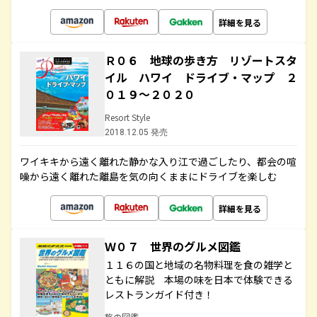
詳細を見る
Ｒ０６ 地球の歩き方 リゾートスタ
イル ハワイ ドライブ・マップ ２
０１９～２０２０
Resort Style
2018.12.05 発売
ワイキキから遠く離れた静かな入り江で過ごしたり、都会の喧
噪から遠く離れた離島を気の向くままにドライブを楽しむ
詳細を見る
Ｗ０７ 世界のグルメ図鑑
１１６の国と地域の名物料理を食の雑学と
ともに解説 本場の味を日本で体験できる
レストランガイド付き！
旅の図鑑