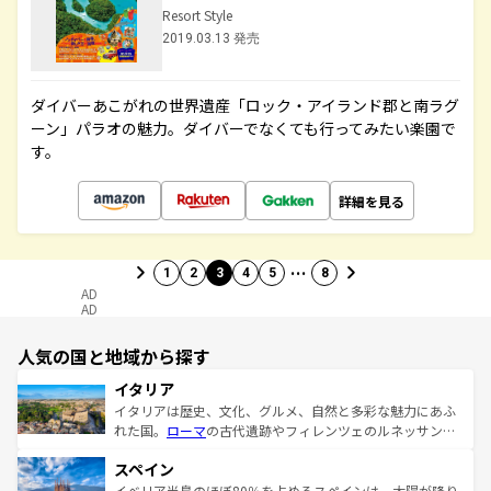
Resort Style
2019.03.13 発売
ダイバーあこがれの世界遺産「ロック・アイランド郡と南ラグ
ーン」パラオの魅力。ダイバーでなくても行ってみたい楽園で
す。
詳細を見る
…
1
2
3
4
5
8
AD
AD
人気の国と地域から探す
イタリア
イタリアは歴史、文化、グルメ、自然と多彩な魅力にあふ
れた国。
ローマ
の古代遺跡やフィレンツェのルネッサンス
美術、ヴェネツィアの運河など、歴史あるスポットはもち
スペイン
ろん、トスカーナの美しい田園風景やアマルフィ海岸の絶
景など、自然景観も見逃せない。観光の合間には、本場の
イベリア半島のほぼ80％を占めるスペインは、太陽が降り