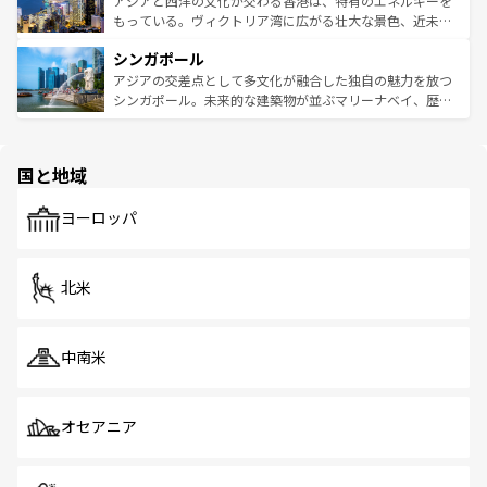
アジアと西洋の文化が交わる香港は、特有のエネルギーを
が旅行者を迎えてくれるので、きっと忘れられない旅にな
いビーチでリゾート気分を楽しむことができる。タイ料理
もっている。ヴィクトリア湾に広がる壮大な景色、近未来
るはずだ。 なお、新着のベトナム情報は
コンテンツ一覧
を
は世界的に有名で、屋台から高級レストランまで味覚を刺
的なアートスポット、そして歴史と現代が融合した町並
参照してほしい。
シンガポール
激する。気候は一年中温暖で、どの季節にも異なる楽しみ
み、どこを訪れても感動するはず。観光スポットが密集し
が待っている。親しみやすいタイの人々、仏教を中心とし
ており、効率よく見どころを回れるのも魅力。息をのむよ
アジアの交差点として多文化が融合した独自の魅力を放つ
た文化、そして多様な観光資源が、訪れる旅人を魅了し続
うな絶景から文化的な体験まで、香港を存分に楽しみ尽く
シンガポール。未来的な建築物が並ぶマリーナベイ、歴史
ける。 なお、新着のタイ情報は
コンテンツ一覧
を参照して
そう。 なお、新着の香港情報は
コンテンツ一覧
を参照して
と伝統を感じられるエスニックタウン、多数の緑豊かな公
ほしい。
ほしい。
園や自然保護区など、自然が調和した近代的な景観と文化
の多様性あふれるカラフルな町は、どこを歩いても新しい
国と地域
発見がある。さらに、治安のよさや充実した公共交通機関
も、旅行者にとっては魅力的なポイント。グルメも豊富
で、ホーカーズは地元の風情を楽しめる外せないスポット
ヨーロッパ
だ。訪れる人を飽きさせないシンガポールで、多様な魅力
を体感しよう。 なお、新着のシンガポール情報は
コンテン
ツ一覧
を参照してほしい。
北米
中南米
オセアニア