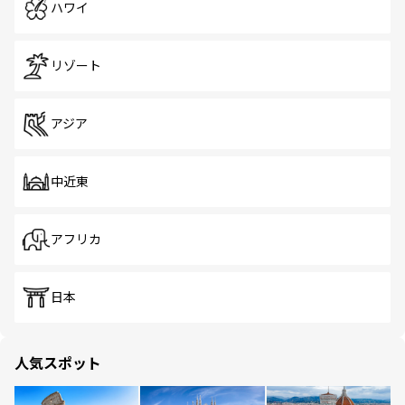
ハワイ
リゾート
アジア
中近東
アフリカ
日本
人気スポット