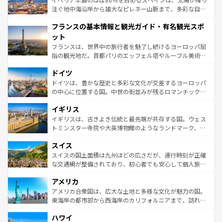
ピザやパスタなど、絶品のイタリア料理を堪能することも
注ぐ地中海沿岸から雄大なピレネー山脈まで、多彩な自然
できる。朝目覚めてから夜眠るまで、すべての瞬間を楽し
と文化が詰まったヨーロッパ屈指の旅行先だ。多様な地域
フランスの基本情報と観光ガイド・有名観光スポ
ませてくれるイタリアで、忘れられない旅をしてみよう！
文化が根付くこの国では、情熱的なフラメンコ、熱気あふ
なお、新着のイタリア情報は
コンテンツ一覧
を参照してほ
れる闘牛、そして美味しいタパスが生活の一部となってい
ット
しい。
る。首都マドリードの洗練された雰囲気や、バルセロナの
フランスは、世界中の旅行者を魅了し続けるヨーロッパ屈
アートに溢れた街角から、地方では古代ローマ遺跡や中世
指の観光地だ。首都パリのエッフェル塔やルーブル美術館
の城塞都市、穏やかなビーチリゾートまで多彩な表情を見
といった象徴的なスポットから、田舎町の古風な美しさま
せる。地方によって風土や気候が異なるスペインはその個
ドイツ
で、幅広い魅力が詰まっている。華麗な宮殿、歴史的な大
性で訪れる人を魅了する。 なお、新着のスペイン情報は
コ
聖堂、美しいビーチ、そして豊かな自然が、訪れる者を心
ドイツは、豊かな歴史と多彩な文化が交差するヨーロッパ
ンテンツ一覧
を参照してほしい。
から魅了する。また、フランスは美食の国としても知ら
の中心に位置する国。中世の街並みが残るロマンチック街
れ、フランス料理はユネスコ無形文化遺産にも登録されて
道から、未来を先取りするようなモダンな都市まで多様な
イギリス
いる。シャンパンの発祥地であるランス、プロヴァンスの
顔を持つこの国は、どこを歩いても飽きることがない。ベ
香り高いラベンダー畑など、多彩な楽しみ方が可能だ。さ
ルリンの文化的活気、バイエルン州のアルプスの絶景、そ
イギリスは、古きよき伝統と最先端が共存する国。ウェス
らに、パリ以外の地域にも魅力が溢れており、どの街角に
してライン川沿いのワイン畑といった風景は必見。ビール
トミンスター寺院や大英博物館のようなランドマーク、歴
も豊かな歴史と文化が息づいている。パリ以外の個性あふ
とソーセージを味わいながら地元の人と過ごす楽しい時間
史ある大学都市、美しい丘陵地帯や牧歌的な風景など、エ
れる地方に足を運ぶとそれぞれで全く異なる文化を体験で
スイス
は、お酒好きな人にはぜひ体験してほしい。 なお、新着の
リアごとに異なる魅力がある。また、優雅なアフタヌーン
きるだろう。 なお、新着のフランス情報は
コンテンツ一覧
ドイツ情報は
コンテンツ一覧
を参照してほしい。
ティー、ビール好きにはたまらない英国パブ、サッカー観
スイスの国土面積は九州ほどの広さだが、運行時刻が正確
を参照してほしい。
戦など、本場だからこそできる体験も豊富。イギリスを旅
な交通網が整備されており、初心者でも安心して個人旅行
して楽しみつくそう。 なお、新着のイギリス情報は
コンテ
を楽しめる。日本同様に時刻表どおりの旅が可能だ。中世
アメリカ
ンツ一覧
を参照してほしい。
の建物がそのまま残る町や、スイスならではのユニークな
博物館もあり、アルプス観光だけでなく町歩きも満喫する
アメリカ合衆国は、広大な土地と多様な文化が魅力の国。
ことができる。国民の所得が高いため物価も高いが、旅行
東海岸の都市部から西海岸のカリフォルニアまで、訪れる
者向けの交通パス提供のサービスもあり、うまく活用すれ
場所ごとに異なる風景と体験が待っている。ニューヨーク
ハワイ
ば市内交通費無料で観光を楽しむこともできる。 なお、新
のような巨大都市は、観光、ショッピング、エンターテイ