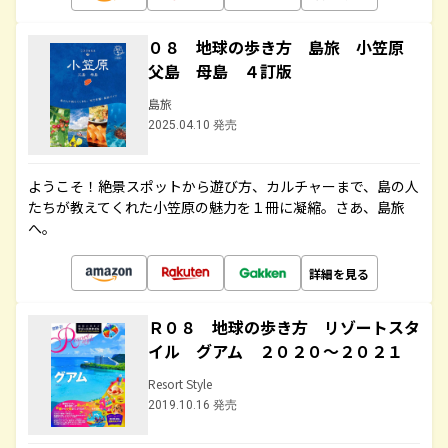
０８ 地球の歩き方 島旅 小笠原
父島 母島 ４訂版
島旅
2025.04.10 発売
ようこそ！絶景スポットから遊び方、カルチャーまで、島の人
たちが教えてくれた小笠原の魅力を１冊に凝縮。さあ、島旅
へ。
詳細を見る
Ｒ０８ 地球の歩き方 リゾートスタ
イル グアム ２０２０～２０２１
Resort Style
2019.10.16 発売