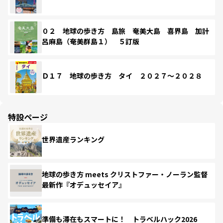
０２ 地球の歩き方 島旅 奄美大島 喜界島 加計
呂麻島（奄美群島１） ５訂版
Ｄ１７ 地球の歩き方 タイ ２０２７～２０２８
特設ページ
世界遺産ランキング
地球の歩き方 meets クリストファー・ノーラン監督
最新作『オデュッセイア』
準備も滞在もスマートに！ トラベルハック2026