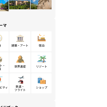
ーマ
食
建築・アート
宿泊
ト・
世界遺産
リゾート
戦
鉄道・
ビティ
ショップ
フライト