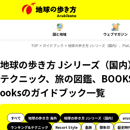
国と地域
ウェブマガジン
TOP
ガイドブック
地球の歩き方 Jシリーズ（国内）、Pla
地球の歩き方 Jシリーズ（国内）
テクニック、旅の図鑑、BOOKS
ooksのガイドブック一覧
すべて
地球の歩き方 海外
地球の歩き方 Jシリーズ（国内）
aru
ランキング&テクニック
Resort Style
島旅
御朱印
歴史時