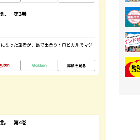
憶。 第3巻
とになった筆者が、島で出合うトロピカルでマジ
詳細を見る
憶。 第4巻