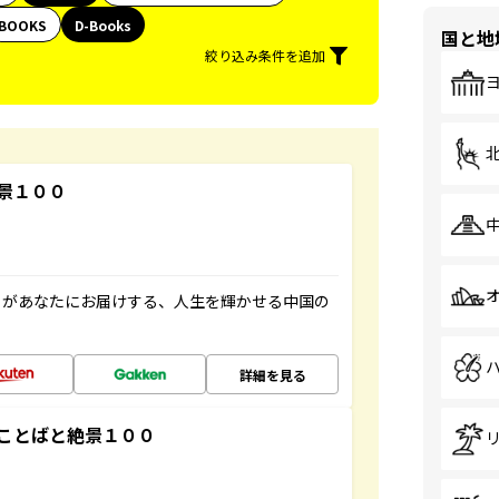
BOOKS
D-Books
国と地
絞り込み条件を追加
景１００
」があなたにお届けする、人生を輝かせる中国の
詳細を見る
ことばと絶景１００