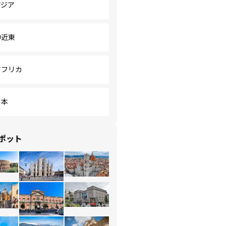
アジア
中近東
アフリカ
日本
ポット