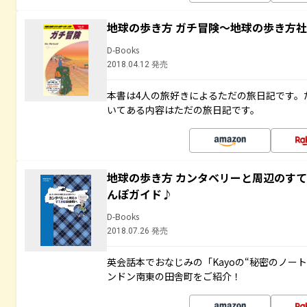
地球の歩き方 ガチ冒険～地球の歩き方
D-Books
2018.04.12 発売
本書は4人の旅好きによるただの旅日記です。
いてある内容はただの旅日記です。
地球の歩き方 カンタベリーと周辺のす
んぽガイド♪
D-Books
2018.07.26 発売
英会話本でおなじみの「Kayoの“秘密のノー
ンドン南東の田舎町をご紹介！