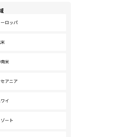
域
ヨーロッパ
北米
中南米
オセアニア
ハワイ
リゾート