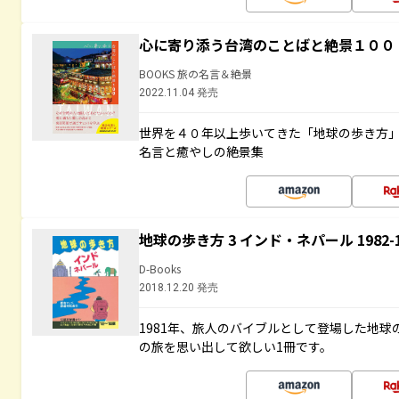
心に寄り添う台湾のことばと絶景１００
BOOKS 旅の名言＆絶景
2022.11.04 発売
世界を４０年以上歩いてきた「地球の歩き方
名言と癒やしの絶景集
地球の歩き方 3 インド・ネパール 1982
D-Books
2018.12.20 発売
1981年、旅人のバイブルとして登場した地
の旅を思い出して欲しい1冊です。