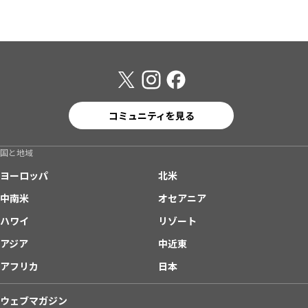
コミュニティを見る
国と地域
ヨーロッパ
北米
中南米
オセアニア
ハワイ
リゾート
アジア
中近東
アフリカ
日本
ウェブマガジン