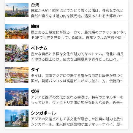
ならではの贅沢な旅のスタイルだ。 なお、新着のアメリカ
台湾
れるおもてなしの心で訪れる人々を迎えてくれるハワイの
リアリーフや大陸中央部にそびえるウルル（エアーズロッ
情報は
コンテンツ一覧
を参照してほしい。
人々、おいしいローカルフードやハワイアンミュージッ
ク）、タスマニアの美しい原生林やケアンズの熱帯雨林な
日本から約４時間ほどでたどり着く台湾は、多彩な文化と
ク、伝統的なフラダンスなど、すべてがハワイの魅力を彩
ど、見どころがたくさん。また、カフェやワイン、オージ
自然が織りなす魅力的な観光地。活気あふれる大都市の台
っている。訪れるたびに新しい発見と感動が待っているハ
ービーフなどの食文化も豊かで、美味しいものであふれて
北やノスタルジックな町並みが人気な九份（ジォウフェ
ワイを、存分に味わってほしい。 なお、新着のハワイ情報
韓国
いる。アクティビティも充実しており、サーフィンやダイ
ン）、静ひつな山岳地帯である台湾東部など、都市の喧騒
は
コンテンツ一覧
を参照してほしい。
ビング、ハイキングなど、アウトドア好きにはたまらな
と山間の静けさが共存しており、訪れる人に新しい発見と
歴史ある王朝文化が残る一方で、最先端のファッションやK
い。オーストラリアの多彩な魅力を存分に味わいつくそ
驚きをもたらしてくれる。また、奥深い台湾の食文化も魅
-POPで世界を席巻している韓国。首都ソウルの宮殿や伝統
う。 なお、新着のオーストラリア情報は
コンテンツ一覧
を
力で、夜市などの屋台グルメから高級料理、ヘルシーで美
家屋が並ぶエリアでは韓国の歴史と文化に浸ることがで
参照してほしい。
ベトナム
容にもいいと評判のスイーツなど、バラエティ豊かな料理
き、地方に足を延ばせば四季折々の自然美を楽しむことが
が味わえる。 なお、新着の台湾情報は
コンテンツ一覧
を参
できる。そして、キムチや焼肉、絶品のストリートフード
豊かな自然と多様な文化が魅力的なベトナム。南北に細長
照してほしい。
まで、さまざまな韓国料理が待っている。夜には、韓国な
く伸びる国土には、広大な田園風景や青々とした山々、世
らではのナイトライフも堪能できる。あたたかいホスピタ
界遺産に登録された壮大な自然景観が点在し、都市部では
タイ
リティに包まれながら、韓国の多彩な魅力を心ゆくまで味
急速な発展と共に伝統が息づく。ハノイの古い町並みやホ
わってみてほしい。 なお、新着の韓国情報は
コンテンツ一
ーチミン市のフランス統治時代の建物も、独特の雰囲気を
タイは、東南アジアに位置する豊かな自然と歴史が息づく
覧
を参照してほしい。
醸し出している。また、バラエティの豊かさとおいしさで
国だ。首都バンコクは高層ビルが立ち並ぶ一方、伝統的な
世界中の食通を魅了してやまないベトナム料理も魅力のひ
寺院や市場がいたるところに点在し、古きよき文化と現代
香港
とつ。フォーやバインミー、ベトナムコーヒーなどは、ぜ
の活気が交差している。北部ではチェンマイなどの山岳地
ひ現地で味わいたい。どの地域を訪れてもあたたかい人々
帯で自然と触れ合い、南部ではプーケットやクラビの美し
アジアと西洋の文化が交わる香港は、特有のエネルギーを
が旅行者を迎えてくれるので、きっと忘れられない旅にな
いビーチでリゾート気分を楽しむことができる。タイ料理
もっている。ヴィクトリア湾に広がる壮大な景色、近未来
るはずだ。 なお、新着のベトナム情報は
コンテンツ一覧
を
は世界的に有名で、屋台から高級レストランまで味覚を刺
的なアートスポット、そして歴史と現代が融合した町並
参照してほしい。
シンガポール
激する。気候は一年中温暖で、どの季節にも異なる楽しみ
み、どこを訪れても感動するはず。観光スポットが密集し
が待っている。親しみやすいタイの人々、仏教を中心とし
ており、効率よく見どころを回れるのも魅力。息をのむよ
アジアの交差点として多文化が融合した独自の魅力を放つ
た文化、そして多様な観光資源が、訪れる旅人を魅了し続
うな絶景から文化的な体験まで、香港を存分に楽しみ尽く
シンガポール。未来的な建築物が並ぶマリーナベイ、歴史
ける。 なお、新着のタイ情報は
コンテンツ一覧
を参照して
そう。 なお、新着の香港情報は
コンテンツ一覧
を参照して
と伝統を感じられるエスニックタウン、多数の緑豊かな公