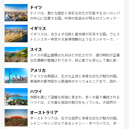
の城塞都市、穏やかなビーチリゾートまで多彩な表情を見
といった象徴的なスポットから、田舎町の古風な美しさま
せる。地方によって風土や気候が異なるスペインはその個
ドイツ
で、幅広い魅力が詰まっている。華麗な宮殿、歴史的な大
性で訪れる人を魅了する。 なお、新着のスペイン情報は
コ
聖堂、美しいビーチ、そして豊かな自然が、訪れる者を心
ドイツは、豊かな歴史と多彩な文化が交差するヨーロッパ
ンテンツ一覧
を参照してほしい。
から魅了する。また、フランスは美食の国としても知ら
の中心に位置する国。中世の街並みが残るロマンチック街
れ、フランス料理はユネスコ無形文化遺産にも登録されて
道から、未来を先取りするようなモダンな都市まで多様な
イギリス
いる。シャンパンの発祥地であるランス、プロヴァンスの
顔を持つこの国は、どこを歩いても飽きることがない。ベ
香り高いラベンダー畑など、多彩な楽しみ方が可能だ。さ
ルリンの文化的活気、バイエルン州のアルプスの絶景、そ
イギリスは、古きよき伝統と最先端が共存する国。ウェス
らに、パリ以外の地域にも魅力が溢れており、どの街角に
してライン川沿いのワイン畑といった風景は必見。ビール
トミンスター寺院や大英博物館のようなランドマーク、歴
も豊かな歴史と文化が息づいている。パリ以外の個性あふ
とソーセージを味わいながら地元の人と過ごす楽しい時間
史ある大学都市、美しい丘陵地帯や牧歌的な風景など、エ
れる地方に足を運ぶとそれぞれで全く異なる文化を体験で
スイス
は、お酒好きな人にはぜひ体験してほしい。 なお、新着の
リアごとに異なる魅力がある。また、優雅なアフタヌーン
きるだろう。 なお、新着のフランス情報は
コンテンツ一覧
ドイツ情報は
コンテンツ一覧
を参照してほしい。
ティー、ビール好きにはたまらない英国パブ、サッカー観
スイスの国土面積は九州ほどの広さだが、運行時刻が正確
を参照してほしい。
戦など、本場だからこそできる体験も豊富。イギリスを旅
な交通網が整備されており、初心者でも安心して個人旅行
して楽しみつくそう。 なお、新着のイギリス情報は
コンテ
を楽しめる。日本同様に時刻表どおりの旅が可能だ。中世
アメリカ
ンツ一覧
を参照してほしい。
の建物がそのまま残る町や、スイスならではのユニークな
博物館もあり、アルプス観光だけでなく町歩きも満喫する
アメリカ合衆国は、広大な土地と多様な文化が魅力の国。
ことができる。国民の所得が高いため物価も高いが、旅行
東海岸の都市部から西海岸のカリフォルニアまで、訪れる
者向けの交通パス提供のサービスもあり、うまく活用すれ
場所ごとに異なる風景と体験が待っている。ニューヨーク
ハワイ
ば市内交通費無料で観光を楽しむこともできる。 なお、新
のような巨大都市は、観光、ショッピング、エンターテイ
着のスイス情報は
コンテンツ一覧
を参照してほしい。
ンメントが詰まった刺激的なスポットだ。一方、アメリカ
年間を通じて温暖な気候に恵まれ、多くの島で構成される
西部には大自然が広がり、グランドキャニオンやイエロー
ハワイは、どの島も独自の魅力をもっている。大自然の神
ストーン国立公園といった絶景が堪能できる。さらに、南
秘を感じたいなら、火山が生み出した壮大な景観を誇るハ
オーストラリア
部のニューオーリンズでは、音楽と美食が融合した独特の
ワイ島は見逃せない。また、定番の観光地といえばオアフ
文化が魅力。旅行者はアメリカの各地域で異なる魅力を楽
島だが、静かな自然を求めるならマウイ島やカウアイ島が
オーストラリアは、壮大な自然と多様な文化が魅力の国。
しみながら、その多様性と豊かな歴史を感じることができ
おすすめ。エメラルドグリーンに輝く海をはじめ、豊かな
シドニーのシンボルであるシドニー・オペラハウス、オー
るだろう。車でのロードトリップや列車の旅も、アメリカ
文化や歴史が息づいている。「アロハスピリット」と呼ば
ストラリア東海岸北部に広がる大サンゴ礁地帯グレートバ