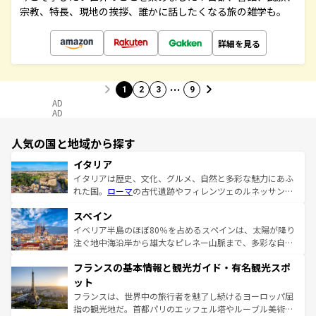
宗教、特長、現地の挨拶、誰かに話したくなる旅の雑学も。
詳細を見る
…
1
2
3
9
AD
AD
人気の国と地域から探す
イタリア
イタリアは歴史、文化、グルメ、自然と多彩な魅力にあふ
れた国。
ローマ
の古代遺跡やフィレンツェのルネッサンス
美術、ヴェネツィアの運河など、歴史あるスポットはもち
スペイン
ろん、トスカーナの美しい田園風景やアマルフィ海岸の絶
景など、自然景観も見逃せない。観光の合間には、本場の
イベリア半島のほぼ80％を占めるスペインは、太陽が降り
ピザやパスタなど、絶品のイタリア料理を堪能することも
注ぐ地中海沿岸から雄大なピレネー山脈まで、多彩な自然
できる。朝目覚めてから夜眠るまで、すべての瞬間を楽し
と文化が詰まったヨーロッパ屈指の旅行先だ。多様な地域
フランスの基本情報と観光ガイド・有名観光スポ
ませてくれるイタリアで、忘れられない旅をしてみよう！
文化が根付くこの国では、情熱的なフラメンコ、熱気あふ
なお、新着のイタリア情報は
コンテンツ一覧
を参照してほ
れる闘牛、そして美味しいタパスが生活の一部となってい
ット
しい。
る。首都マドリードの洗練された雰囲気や、バルセロナの
フランスは、世界中の旅行者を魅了し続けるヨーロッパ屈
アートに溢れた街角から、地方では古代ローマ遺跡や中世
指の観光地だ。首都パリのエッフェル塔やルーブル美術館