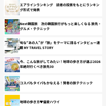
エアラインランキング 読者の投票をもとにランキン
グ形式で発表
Next韓国旅 次の韓国旅行がもっと楽しくなる 旅先・
グルメ・テクニック
旬な“あの人”が「旅」をテーマに語るインタビュー連
載 MY TRAVEL STORY
今、こんな旅がしてみたい！地球の歩き方が選ぶ2026
年絶対行くべき旅先30
コスパもタイパもかなえる！賢者の旅テクニック
地球の歩き方♥偏愛ハワイ