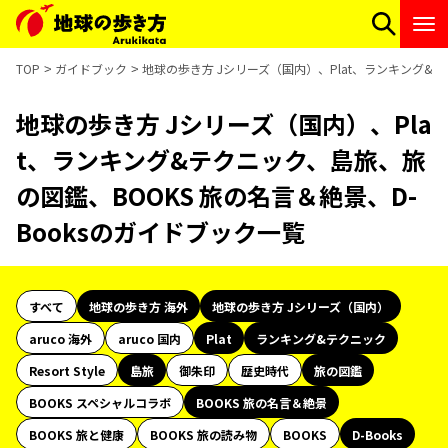
TOP
ガイドブック
地球の歩き方 Jシリーズ（国内）、Plat、ランキング&テ
地球の歩き方 Jシリーズ（国内）、Pla
t、ランキング&テクニック、島旅、旅
の図鑑、BOOKS 旅の名言＆絶景、D-
Booksのガイドブック一覧
すべて
地球の歩き方 海外
地球の歩き方 Jシリーズ（国内）
aruco 海外
aruco 国内
Plat
ランキング&テクニック
Resort Style
島旅
御朱印
歴史時代
旅の図鑑
BOOKS スペシャルコラボ
BOOKS 旅の名言＆絶景
BOOKS 旅と健康
BOOKS 旅の読み物
BOOKS
D-Books