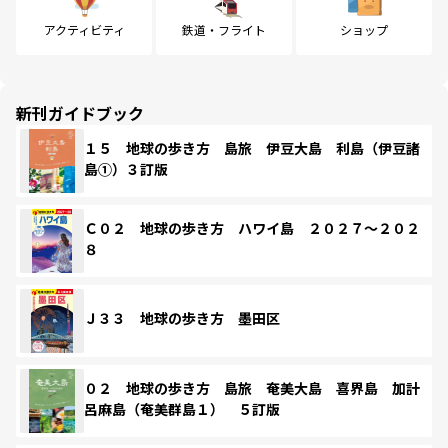
アクティビティ
鉄道・フライト
ショップ
新刊ガイドブック
１５ 地球の歩き方 島旅 伊豆大島 利島（伊豆諸
島①）３訂版
Ｃ０２ 地球の歩き方 ハワイ島 ２０２７～２０２
８
Ｊ３３ 地球の歩き方 墨田区
０２ 地球の歩き方 島旅 奄美大島 喜界島 加計
呂麻島（奄美群島１） ５訂版