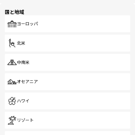
ほしい。
ほしい。
園や自然保護区など、自然が調和した近代的な景観と文化
の多様性あふれるカラフルな町は、どこを歩いても新しい
国と地域
発見がある。さらに、治安のよさや充実した公共交通機関
も、旅行者にとっては魅力的なポイント。グルメも豊富
で、ホーカーズは地元の風情を楽しめる外せないスポット
ヨーロッパ
だ。訪れる人を飽きさせないシンガポールで、多様な魅力
を体感しよう。 なお、新着のシンガポール情報は
コンテン
ツ一覧
を参照してほしい。
北米
中南米
オセアニア
ハワイ
リゾート