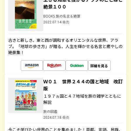
絶景１００
BOOKS 旅の名言＆絶景
2022.07.14 発売
古きと新しき、東と西が調和するオリエンタルな世界、アラ
ブ。「地球の歩き方」が贈る、人生を輝かせる名言と癒やしの
絶景集！
詳細を見る
Ｗ０１ 世界２４４の国と地域 改訂
版
１９７ヵ国と４７地域を旅の雑学とともに
解説
旅の図鑑
2024.07.18 発売
今こそ学びたい世界のことを集めました！首都、言語、民族、