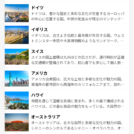
の城塞都市、穏やかなビーチリゾートまで多彩な表情を見
といった象徴的なスポットから、田舎町の古風な美しさま
せる。地方によって風土や気候が異なるスペインはその個
ドイツ
で、幅広い魅力が詰まっている。華麗な宮殿、歴史的な大
性で訪れる人を魅了する。 なお、新着のスペイン情報は
コ
聖堂、美しいビーチ、そして豊かな自然が、訪れる者を心
ドイツは、豊かな歴史と多彩な文化が交差するヨーロッパ
ンテンツ一覧
を参照してほしい。
から魅了する。また、フランスは美食の国としても知ら
の中心に位置する国。中世の街並みが残るロマンチック街
れ、フランス料理はユネスコ無形文化遺産にも登録されて
道から、未来を先取りするようなモダンな都市まで多様な
イギリス
いる。シャンパンの発祥地であるランス、プロヴァンスの
顔を持つこの国は、どこを歩いても飽きることがない。ベ
香り高いラベンダー畑など、多彩な楽しみ方が可能だ。さ
ルリンの文化的活気、バイエルン州のアルプスの絶景、そ
イギリスは、古きよき伝統と最先端が共存する国。ウェス
らに、パリ以外の地域にも魅力が溢れており、どの街角に
してライン川沿いのワイン畑といった風景は必見。ビール
トミンスター寺院や大英博物館のようなランドマーク、歴
も豊かな歴史と文化が息づいている。パリ以外の個性あふ
とソーセージを味わいながら地元の人と過ごす楽しい時間
史ある大学都市、美しい丘陵地帯や牧歌的な風景など、エ
れる地方に足を運ぶとそれぞれで全く異なる文化を体験で
スイス
は、お酒好きな人にはぜひ体験してほしい。 なお、新着の
リアごとに異なる魅力がある。また、優雅なアフタヌーン
きるだろう。 なお、新着のフランス情報は
コンテンツ一覧
ドイツ情報は
コンテンツ一覧
を参照してほしい。
ティー、ビール好きにはたまらない英国パブ、サッカー観
スイスの国土面積は九州ほどの広さだが、運行時刻が正確
を参照してほしい。
戦など、本場だからこそできる体験も豊富。イギリスを旅
な交通網が整備されており、初心者でも安心して個人旅行
して楽しみつくそう。 なお、新着のイギリス情報は
コンテ
を楽しめる。日本同様に時刻表どおりの旅が可能だ。中世
アメリカ
ンツ一覧
を参照してほしい。
の建物がそのまま残る町や、スイスならではのユニークな
博物館もあり、アルプス観光だけでなく町歩きも満喫する
アメリカ合衆国は、広大な土地と多様な文化が魅力の国。
ことができる。国民の所得が高いため物価も高いが、旅行
東海岸の都市部から西海岸のカリフォルニアまで、訪れる
者向けの交通パス提供のサービスもあり、うまく活用すれ
場所ごとに異なる風景と体験が待っている。ニューヨーク
ハワイ
ば市内交通費無料で観光を楽しむこともできる。 なお、新
のような巨大都市は、観光、ショッピング、エンターテイ
着のスイス情報は
コンテンツ一覧
を参照してほしい。
ンメントが詰まった刺激的なスポットだ。一方、アメリカ
年間を通じて温暖な気候に恵まれ、多くの島で構成される
西部には大自然が広がり、グランドキャニオンやイエロー
ハワイは、どの島も独自の魅力をもっている。大自然の神
ストーン国立公園といった絶景が堪能できる。さらに、南
秘を感じたいなら、火山が生み出した壮大な景観を誇るハ
オーストラリア
部のニューオーリンズでは、音楽と美食が融合した独特の
ワイ島は見逃せない。また、定番の観光地といえばオアフ
文化が魅力。旅行者はアメリカの各地域で異なる魅力を楽
島だが、静かな自然を求めるならマウイ島やカウアイ島が
オーストラリアは、壮大な自然と多様な文化が魅力の国。
しみながら、その多様性と豊かな歴史を感じることができ
おすすめ。エメラルドグリーンに輝く海をはじめ、豊かな
シドニーのシンボルであるシドニー・オペラハウス、オー
るだろう。車でのロードトリップや列車の旅も、アメリカ
文化や歴史が息づいている。「アロハスピリット」と呼ば
ストラリア東海岸北部に広がる大サンゴ礁地帯グレートバ