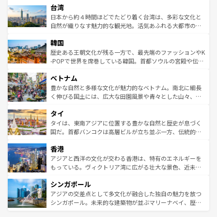
ならではの贅沢な旅のスタイルだ。 なお、新着のアメリカ
台湾
れるおもてなしの心で訪れる人々を迎えてくれるハワイの
リアリーフや大陸中央部にそびえるウルル（エアーズロッ
情報は
コンテンツ一覧
を参照してほしい。
人々、おいしいローカルフードやハワイアンミュージッ
ク）、タスマニアの美しい原生林やケアンズの熱帯雨林な
日本から約４時間ほどでたどり着く台湾は、多彩な文化と
ク、伝統的なフラダンスなど、すべてがハワイの魅力を彩
ど、見どころがたくさん。また、カフェやワイン、オージ
自然が織りなす魅力的な観光地。活気あふれる大都市の台
っている。訪れるたびに新しい発見と感動が待っているハ
ービーフなどの食文化も豊かで、美味しいものであふれて
北やノスタルジックな町並みが人気な九份（ジォウフェ
ワイを、存分に味わってほしい。 なお、新着のハワイ情報
韓国
いる。アクティビティも充実しており、サーフィンやダイ
ン）、静ひつな山岳地帯である台湾東部など、都市の喧騒
は
コンテンツ一覧
を参照してほしい。
ビング、ハイキングなど、アウトドア好きにはたまらな
と山間の静けさが共存しており、訪れる人に新しい発見と
歴史ある王朝文化が残る一方で、最先端のファッションやK
い。オーストラリアの多彩な魅力を存分に味わいつくそ
驚きをもたらしてくれる。また、奥深い台湾の食文化も魅
-POPで世界を席巻している韓国。首都ソウルの宮殿や伝統
う。 なお、新着のオーストラリア情報は
コンテンツ一覧
を
力で、夜市などの屋台グルメから高級料理、ヘルシーで美
家屋が並ぶエリアでは韓国の歴史と文化に浸ることがで
参照してほしい。
ベトナム
容にもいいと評判のスイーツなど、バラエティ豊かな料理
き、地方に足を延ばせば四季折々の自然美を楽しむことが
が味わえる。 なお、新着の台湾情報は
コンテンツ一覧
を参
できる。そして、キムチや焼肉、絶品のストリートフード
豊かな自然と多様な文化が魅力的なベトナム。南北に細長
照してほしい。
まで、さまざまな韓国料理が待っている。夜には、韓国な
く伸びる国土には、広大な田園風景や青々とした山々、世
らではのナイトライフも堪能できる。あたたかいホスピタ
界遺産に登録された壮大な自然景観が点在し、都市部では
タイ
リティに包まれながら、韓国の多彩な魅力を心ゆくまで味
急速な発展と共に伝統が息づく。ハノイの古い町並みやホ
わってみてほしい。 なお、新着の韓国情報は
コンテンツ一
ーチミン市のフランス統治時代の建物も、独特の雰囲気を
タイは、東南アジアに位置する豊かな自然と歴史が息づく
覧
を参照してほしい。
醸し出している。また、バラエティの豊かさとおいしさで
国だ。首都バンコクは高層ビルが立ち並ぶ一方、伝統的な
世界中の食通を魅了してやまないベトナム料理も魅力のひ
寺院や市場がいたるところに点在し、古きよき文化と現代
香港
とつ。フォーやバインミー、ベトナムコーヒーなどは、ぜ
の活気が交差している。北部ではチェンマイなどの山岳地
ひ現地で味わいたい。どの地域を訪れてもあたたかい人々
帯で自然と触れ合い、南部ではプーケットやクラビの美し
アジアと西洋の文化が交わる香港は、特有のエネルギーを
が旅行者を迎えてくれるので、きっと忘れられない旅にな
いビーチでリゾート気分を楽しむことができる。タイ料理
もっている。ヴィクトリア湾に広がる壮大な景色、近未来
るはずだ。 なお、新着のベトナム情報は
コンテンツ一覧
を
は世界的に有名で、屋台から高級レストランまで味覚を刺
的なアートスポット、そして歴史と現代が融合した町並
参照してほしい。
シンガポール
激する。気候は一年中温暖で、どの季節にも異なる楽しみ
み、どこを訪れても感動するはず。観光スポットが密集し
が待っている。親しみやすいタイの人々、仏教を中心とし
ており、効率よく見どころを回れるのも魅力。息をのむよ
アジアの交差点として多文化が融合した独自の魅力を放つ
た文化、そして多様な観光資源が、訪れる旅人を魅了し続
うな絶景から文化的な体験まで、香港を存分に楽しみ尽く
シンガポール。未来的な建築物が並ぶマリーナベイ、歴史
ける。 なお、新着のタイ情報は
コンテンツ一覧
を参照して
そう。 なお、新着の香港情報は
コンテンツ一覧
を参照して
と伝統を感じられるエスニックタウン、多数の緑豊かな公