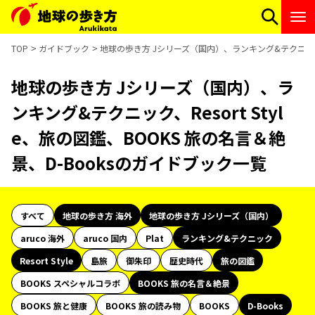
TOP
ガイドブック
地球の歩き方 Jシリーズ（国内）、ランキング&テクニック、Re
地球の歩き方 Jシリーズ（国内）、ラ
ンキング&テクニック、Resort Styl
e、旅の図鑑、BOOKS 旅の名言＆絶
景、D-Booksのガイドブック一覧
すべて
地球の歩き方 海外
地球の歩き方 Jシリーズ（国内）
aruco 海外
aruco 国内
Plat
ランキング&テクニック
Resort Style
島旅
御朱印
歴史時代
旅の図鑑
BOOKS スペシャルコラボ
BOOKS 旅の名言＆絶景
BOOKS 旅と健康
BOOKS 旅の読み物
BOOKS
D-Books