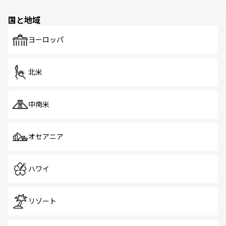
ほしい。
ほしい。
園や自然保護区など、自然が調和した近代的な景観と文化
の多様性あふれるカラフルな町は、どこを歩いても新しい
国と地域
発見がある。さらに、治安のよさや充実した公共交通機関
も、旅行者にとっては魅力的なポイント。グルメも豊富
で、ホーカーズは地元の風情を楽しめる外せないスポット
ヨーロッパ
だ。訪れる人を飽きさせないシンガポールで、多様な魅力
を体感しよう。 なお、新着のシンガポール情報は
コンテン
ツ一覧
を参照してほしい。
北米
中南米
オセアニア
ハワイ
リゾート