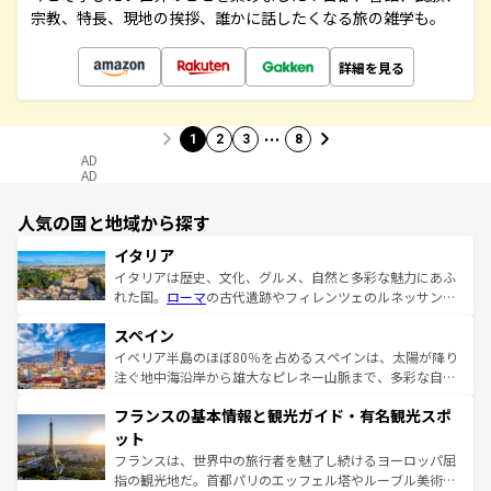
宗教、特長、現地の挨拶、誰かに話したくなる旅の雑学も。
詳細を見る
…
1
2
3
8
AD
AD
人気の国と地域から探す
イタリア
イタリアは歴史、文化、グルメ、自然と多彩な魅力にあふ
れた国。
ローマ
の古代遺跡やフィレンツェのルネッサンス
美術、ヴェネツィアの運河など、歴史あるスポットはもち
スペイン
ろん、トスカーナの美しい田園風景やアマルフィ海岸の絶
景など、自然景観も見逃せない。観光の合間には、本場の
イベリア半島のほぼ80％を占めるスペインは、太陽が降り
ピザやパスタなど、絶品のイタリア料理を堪能することも
注ぐ地中海沿岸から雄大なピレネー山脈まで、多彩な自然
できる。朝目覚めてから夜眠るまで、すべての瞬間を楽し
と文化が詰まったヨーロッパ屈指の旅行先だ。多様な地域
フランスの基本情報と観光ガイド・有名観光スポ
ませてくれるイタリアで、忘れられない旅をしてみよう！
文化が根付くこの国では、情熱的なフラメンコ、熱気あふ
なお、新着のイタリア情報は
コンテンツ一覧
を参照してほ
れる闘牛、そして美味しいタパスが生活の一部となってい
ット
しい。
る。首都マドリードの洗練された雰囲気や、バルセロナの
フランスは、世界中の旅行者を魅了し続けるヨーロッパ屈
アートに溢れた街角から、地方では古代ローマ遺跡や中世
指の観光地だ。首都パリのエッフェル塔やルーブル美術館