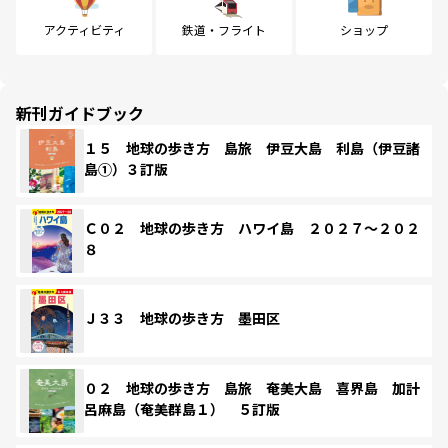
アクティビティ
鉄道・フライト
ショップ
新刊ガイドブック
１５ 地球の歩き方 島旅 伊豆大島 利島（伊豆諸
島①）３訂版
Ｃ０２ 地球の歩き方 ハワイ島 ２０２７～２０２
８
Ｊ３３ 地球の歩き方 墨田区
０２ 地球の歩き方 島旅 奄美大島 喜界島 加計
呂麻島（奄美群島１） ５訂版