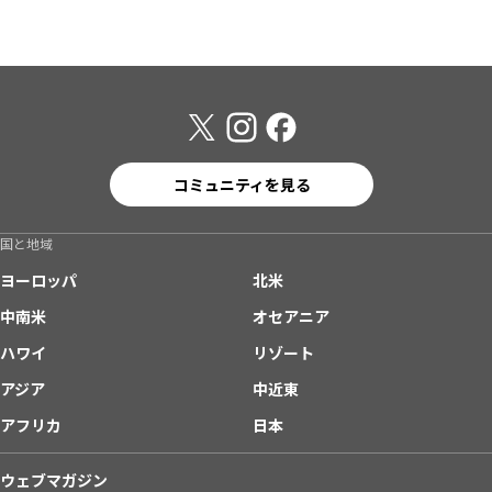
コミュニティを見る
国と地域
ヨーロッパ
北米
中南米
オセアニア
ハワイ
リゾート
アジア
中近東
アフリカ
日本
ウェブマガジン