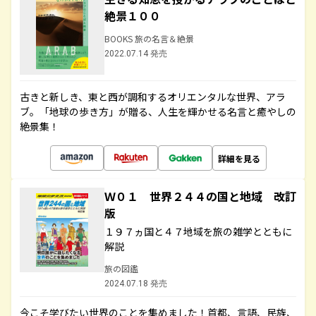
絶景１００
BOOKS 旅の名言＆絶景
2022.07.14 発売
古きと新しき、東と西が調和するオリエンタルな世界、アラ
ブ。「地球の歩き方」が贈る、人生を輝かせる名言と癒やしの
絶景集！
詳細を見る
Ｗ０１ 世界２４４の国と地域 改訂
版
１９７ヵ国と４７地域を旅の雑学とともに
解説
旅の図鑑
2024.07.18 発売
今こそ学びたい世界のことを集めました！首都、言語、民族、