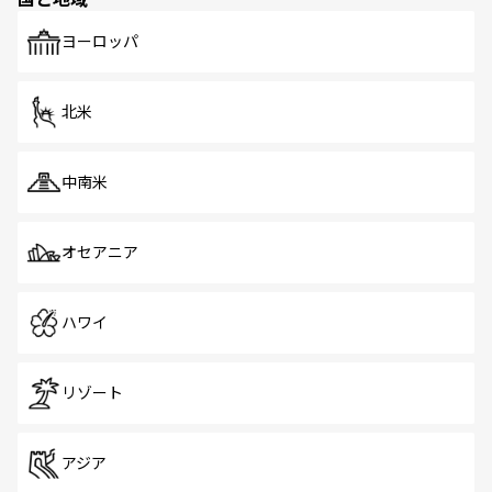
発見がある。さらに、治安のよさや充実した公共交通機関
も、旅行者にとっては魅力的なポイント。グルメも豊富
で、ホーカーズは地元の風情を楽しめる外せないスポット
ヨーロッパ
だ。訪れる人を飽きさせないシンガポールで、多様な魅力
を体感しよう。 なお、新着のシンガポール情報は
コンテン
ツ一覧
を参照してほしい。
北米
中南米
オセアニア
ハワイ
リゾート
アジア