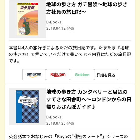
地球の歩き方 ガチ冒険～地球の歩き
方社員の旅日記～
D-Books
2018.04.12 発売
本書は4人の旅好きによるただの旅日記です。たまたま『地球
の歩き方』で働いているだけで書いてある内容はただの旅日記
です。
詳細を見る
地球の歩き方 カンタベリーと周辺の
すてきな田舎町へ～ロンドンからの日
帰りおさんぽガイド♪
D-Books
2018.07.26 発売
英会話本でおなじみの「Kayoの“秘密のノート”」シリーズの