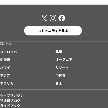
コミュニティを見る
国と地域
ヨーロッパ
北米
中南米
オセアニア
ハワイ
リゾート
アジア
中近東
アフリカ
日本
ウェブマガジン
特派員ブログ
ガイドブック