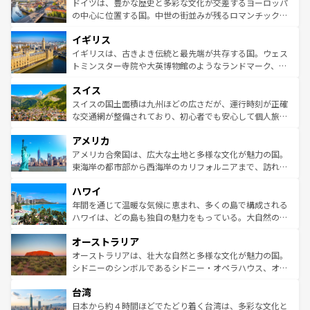
聖堂、美しいビーチ、そして豊かな自然が、訪れる者を心
ドイツは、豊かな歴史と多彩な文化が交差するヨーロッパ
ンテンツ一覧
を参照してほしい。
から魅了する。また、フランスは美食の国としても知ら
の中心に位置する国。中世の街並みが残るロマンチック街
れ、フランス料理はユネスコ無形文化遺産にも登録されて
道から、未来を先取りするようなモダンな都市まで多様な
イギリス
いる。シャンパンの発祥地であるランス、プロヴァンスの
顔を持つこの国は、どこを歩いても飽きることがない。ベ
香り高いラベンダー畑など、多彩な楽しみ方が可能だ。さ
ルリンの文化的活気、バイエルン州のアルプスの絶景、そ
イギリスは、古きよき伝統と最先端が共存する国。ウェス
らに、パリ以外の地域にも魅力が溢れており、どの街角に
してライン川沿いのワイン畑といった風景は必見。ビール
トミンスター寺院や大英博物館のようなランドマーク、歴
も豊かな歴史と文化が息づいている。パリ以外の個性あふ
とソーセージを味わいながら地元の人と過ごす楽しい時間
史ある大学都市、美しい丘陵地帯や牧歌的な風景など、エ
れる地方に足を運ぶとそれぞれで全く異なる文化を体験で
スイス
は、お酒好きな人にはぜひ体験してほしい。 なお、新着の
リアごとに異なる魅力がある。また、優雅なアフタヌーン
きるだろう。 なお、新着のフランス情報は
コンテンツ一覧
ドイツ情報は
コンテンツ一覧
を参照してほしい。
ティー、ビール好きにはたまらない英国パブ、サッカー観
スイスの国土面積は九州ほどの広さだが、運行時刻が正確
を参照してほしい。
戦など、本場だからこそできる体験も豊富。イギリスを旅
な交通網が整備されており、初心者でも安心して個人旅行
して楽しみつくそう。 なお、新着のイギリス情報は
コンテ
を楽しめる。日本同様に時刻表どおりの旅が可能だ。中世
アメリカ
ンツ一覧
を参照してほしい。
の建物がそのまま残る町や、スイスならではのユニークな
博物館もあり、アルプス観光だけでなく町歩きも満喫する
アメリカ合衆国は、広大な土地と多様な文化が魅力の国。
ことができる。国民の所得が高いため物価も高いが、旅行
東海岸の都市部から西海岸のカリフォルニアまで、訪れる
者向けの交通パス提供のサービスもあり、うまく活用すれ
場所ごとに異なる風景と体験が待っている。ニューヨーク
ハワイ
ば市内交通費無料で観光を楽しむこともできる。 なお、新
のような巨大都市は、観光、ショッピング、エンターテイ
着のスイス情報は
コンテンツ一覧
を参照してほしい。
ンメントが詰まった刺激的なスポットだ。一方、アメリカ
年間を通じて温暖な気候に恵まれ、多くの島で構成される
西部には大自然が広がり、グランドキャニオンやイエロー
ハワイは、どの島も独自の魅力をもっている。大自然の神
ストーン国立公園といった絶景が堪能できる。さらに、南
秘を感じたいなら、火山が生み出した壮大な景観を誇るハ
オーストラリア
部のニューオーリンズでは、音楽と美食が融合した独特の
ワイ島は見逃せない。また、定番の観光地といえばオアフ
文化が魅力。旅行者はアメリカの各地域で異なる魅力を楽
島だが、静かな自然を求めるならマウイ島やカウアイ島が
オーストラリアは、壮大な自然と多様な文化が魅力の国。
しみながら、その多様性と豊かな歴史を感じることができ
おすすめ。エメラルドグリーンに輝く海をはじめ、豊かな
シドニーのシンボルであるシドニー・オペラハウス、オー
るだろう。車でのロードトリップや列車の旅も、アメリカ
文化や歴史が息づいている。「アロハスピリット」と呼ば
ストラリア東海岸北部に広がる大サンゴ礁地帯グレートバ
ならではの贅沢な旅のスタイルだ。 なお、新着のアメリカ
台湾
れるおもてなしの心で訪れる人々を迎えてくれるハワイの
リアリーフや大陸中央部にそびえるウルル（エアーズロッ
情報は
コンテンツ一覧
を参照してほしい。
人々、おいしいローカルフードやハワイアンミュージッ
ク）、タスマニアの美しい原生林やケアンズの熱帯雨林な
日本から約４時間ほどでたどり着く台湾は、多彩な文化と