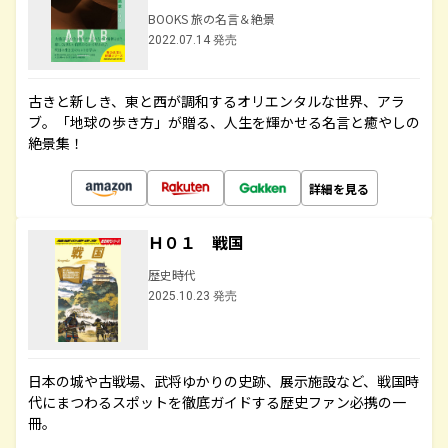
BOOKS 旅の名言＆絶景
2022.07.14 発売
古きと新しき、東と西が調和するオリエンタルな世界、アラ
ブ。「地球の歩き方」が贈る、人生を輝かせる名言と癒やしの
絶景集！
詳細を見る
Ｈ０１ 戦国
歴史時代
2025.10.23 発売
日本の城や古戦場、武将ゆかりの史跡、展示施設など、戦国時
代にまつわるスポットを徹底ガイドする歴史ファン必携の一
冊。