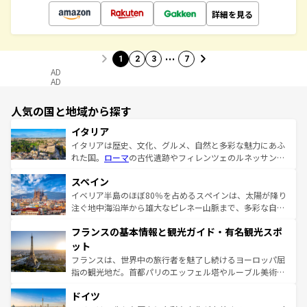
詳細を見る
…
1
2
3
7
AD
AD
人気の国と地域から探す
イタリア
イタリアは歴史、文化、グルメ、自然と多彩な魅力にあふ
れた国。
ローマ
の古代遺跡やフィレンツェのルネッサンス
美術、ヴェネツィアの運河など、歴史あるスポットはもち
スペイン
ろん、トスカーナの美しい田園風景やアマルフィ海岸の絶
景など、自然景観も見逃せない。観光の合間には、本場の
イベリア半島のほぼ80％を占めるスペインは、太陽が降り
ピザやパスタなど、絶品のイタリア料理を堪能することも
注ぐ地中海沿岸から雄大なピレネー山脈まで、多彩な自然
できる。朝目覚めてから夜眠るまで、すべての瞬間を楽し
と文化が詰まったヨーロッパ屈指の旅行先だ。多様な地域
フランスの基本情報と観光ガイド・有名観光スポ
ませてくれるイタリアで、忘れられない旅をしてみよう！
文化が根付くこの国では、情熱的なフラメンコ、熱気あふ
なお、新着のイタリア情報は
コンテンツ一覧
を参照してほ
れる闘牛、そして美味しいタパスが生活の一部となってい
ット
しい。
る。首都マドリードの洗練された雰囲気や、バルセロナの
フランスは、世界中の旅行者を魅了し続けるヨーロッパ屈
アートに溢れた街角から、地方では古代ローマ遺跡や中世
指の観光地だ。首都パリのエッフェル塔やルーブル美術館
の城塞都市、穏やかなビーチリゾートまで多彩な表情を見
といった象徴的なスポットから、田舎町の古風な美しさま
せる。地方によって風土や気候が異なるスペインはその個
ドイツ
で、幅広い魅力が詰まっている。華麗な宮殿、歴史的な大
性で訪れる人を魅了する。 なお、新着のスペイン情報は
コ