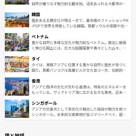
ク、伝統的なフラダンスなど、すべてがハワイの魅力を彩
ど、見どころがたくさん。また、カフェやワイン、オージ
自然が織りなす魅力的な観光地。活気あふれる大都市の台
っている。訪れるたびに新しい発見と感動が待っているハ
ービーフなどの食文化も豊かで、美味しいものであふれて
北やノスタルジックな町並みが人気な九份（ジォウフェ
ワイを、存分に味わってほしい。 なお、新着のハワイ情報
韓国
いる。アクティビティも充実しており、サーフィンやダイ
ン）、静ひつな山岳地帯である台湾東部など、都市の喧騒
は
コンテンツ一覧
を参照してほしい。
ビング、ハイキングなど、アウトドア好きにはたまらな
と山間の静けさが共存しており、訪れる人に新しい発見と
歴史ある王朝文化が残る一方で、最先端のファッションやK
い。オーストラリアの多彩な魅力を存分に味わいつくそ
驚きをもたらしてくれる。また、奥深い台湾の食文化も魅
-POPで世界を席巻している韓国。首都ソウルの宮殿や伝統
う。 なお、新着のオーストラリア情報は
コンテンツ一覧
を
力で、夜市などの屋台グルメから高級料理、ヘルシーで美
家屋が並ぶエリアでは韓国の歴史と文化に浸ることがで
参照してほしい。
ベトナム
容にもいいと評判のスイーツなど、バラエティ豊かな料理
き、地方に足を延ばせば四季折々の自然美を楽しむことが
が味わえる。 なお、新着の台湾情報は
コンテンツ一覧
を参
できる。そして、キムチや焼肉、絶品のストリートフード
豊かな自然と多様な文化が魅力的なベトナム。南北に細長
照してほしい。
まで、さまざまな韓国料理が待っている。夜には、韓国な
く伸びる国土には、広大な田園風景や青々とした山々、世
らではのナイトライフも堪能できる。あたたかいホスピタ
界遺産に登録された壮大な自然景観が点在し、都市部では
タイ
リティに包まれながら、韓国の多彩な魅力を心ゆくまで味
急速な発展と共に伝統が息づく。ハノイの古い町並みやホ
わってみてほしい。 なお、新着の韓国情報は
コンテンツ一
ーチミン市のフランス統治時代の建物も、独特の雰囲気を
タイは、東南アジアに位置する豊かな自然と歴史が息づく
覧
を参照してほしい。
醸し出している。また、バラエティの豊かさとおいしさで
国だ。首都バンコクは高層ビルが立ち並ぶ一方、伝統的な
世界中の食通を魅了してやまないベトナム料理も魅力のひ
寺院や市場がいたるところに点在し、古きよき文化と現代
香港
とつ。フォーやバインミー、ベトナムコーヒーなどは、ぜ
の活気が交差している。北部ではチェンマイなどの山岳地
ひ現地で味わいたい。どの地域を訪れてもあたたかい人々
帯で自然と触れ合い、南部ではプーケットやクラビの美し
アジアと西洋の文化が交わる香港は、特有のエネルギーを
が旅行者を迎えてくれるので、きっと忘れられない旅にな
いビーチでリゾート気分を楽しむことができる。タイ料理
もっている。ヴィクトリア湾に広がる壮大な景色、近未来
るはずだ。 なお、新着のベトナム情報は
コンテンツ一覧
を
は世界的に有名で、屋台から高級レストランまで味覚を刺
的なアートスポット、そして歴史と現代が融合した町並
参照してほしい。
シンガポール
激する。気候は一年中温暖で、どの季節にも異なる楽しみ
み、どこを訪れても感動するはず。観光スポットが密集し
が待っている。親しみやすいタイの人々、仏教を中心とし
ており、効率よく見どころを回れるのも魅力。息をのむよ
アジアの交差点として多文化が融合した独自の魅力を放つ
た文化、そして多様な観光資源が、訪れる旅人を魅了し続
うな絶景から文化的な体験まで、香港を存分に楽しみ尽く
シンガポール。未来的な建築物が並ぶマリーナベイ、歴史
ける。 なお、新着のタイ情報は
コンテンツ一覧
を参照して
そう。 なお、新着の香港情報は
コンテンツ一覧
を参照して
と伝統を感じられるエスニックタウン、多数の緑豊かな公
ほしい。
ほしい。
園や自然保護区など、自然が調和した近代的な景観と文化
の多様性あふれるカラフルな町は、どこを歩いても新しい
国と地域