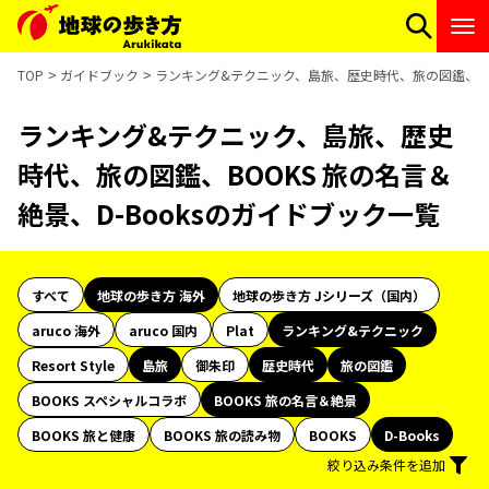
TOP
ガイドブック
ランキング&テクニック、島旅、歴史時代、旅の図鑑、BOO
ランキング&テクニック、島旅、歴史
時代、旅の図鑑、BOOKS 旅の名言＆
絶景、D-Booksのガイドブック一覧
すべて
地球の歩き方 海外
地球の歩き方 Jシリーズ（国内）
aruco 海外
aruco 国内
Plat
ランキング&テクニック
Resort Style
島旅
御朱印
歴史時代
旅の図鑑
BOOKS スペシャルコラボ
BOOKS 旅の名言＆絶景
BOOKS 旅と健康
BOOKS 旅の読み物
BOOKS
D-Books
絞り込み条件を追加