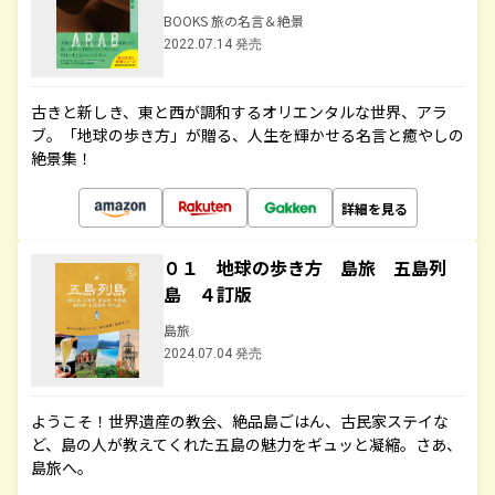
BOOKS 旅の名言＆絶景
2022.07.14 発売
古きと新しき、東と西が調和するオリエンタルな世界、アラ
ブ。「地球の歩き方」が贈る、人生を輝かせる名言と癒やしの
絶景集！
詳細を見る
０１ 地球の歩き方 島旅 五島列
島 ４訂版
島旅
2024.07.04 発売
ようこそ！世界遺産の教会、絶品島ごはん、古民家ステイな
ど、島の人が教えてくれた五島の魅力をギュッと凝縮。さあ、
島旅へ。