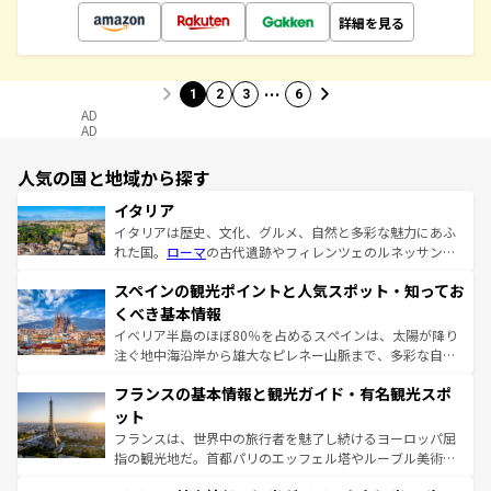
詳細を見る
…
1
2
3
6
AD
AD
人気の国と地域から探す
イタリア
イタリアは歴史、文化、グルメ、自然と多彩な魅力にあふ
れた国。
ローマ
の古代遺跡やフィレンツェのルネッサンス
美術、ヴェネツィアの運河など、歴史あるスポットはもち
スペインの観光ポイントと人気スポット・知ってお
ろん、トスカーナの美しい田園風景やアマルフィ海岸の絶
景など、自然景観も見逃せない。観光の合間には、本場の
くべき基本情報
ピザやパスタなど、絶品のイタリア料理を堪能することも
イベリア半島のほぼ80％を占めるスペインは、太陽が降り
できる。朝目覚めてから夜眠るまで、すべての瞬間を楽し
注ぐ地中海沿岸から雄大なピレネー山脈まで、多彩な自然
ませてくれるイタリアで、忘れられない旅をしてみよう！
と文化が詰まったヨーロッパ屈指の旅行先だ。多様な地域
なお、新着のイタリア情報は
コンテンツ一覧
を参照してほ
フランスの基本情報と観光ガイド・有名観光スポ
文化が根付くこの国では、情熱的なフラメンコ、熱気あふ
しい。
れる闘牛、そして美味しいタパスが生活の一部となってい
ット
る。首都マドリードの洗練された雰囲気や、バルセロナの
フランスは、世界中の旅行者を魅了し続けるヨーロッパ屈
アートに溢れた街角から、地方では古代ローマ遺跡や中世
指の観光地だ。首都パリのエッフェル塔やルーブル美術館
の城塞都市、穏やかなビーチリゾートまで多彩な表情を見
といった象徴的なスポットから、田舎町の古風な美しさま