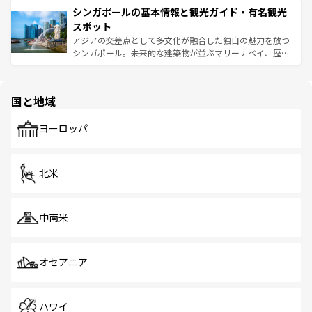
参照してほしい。
シンガポールの基本情報と観光ガイド・有名観光
激する。気候は一年中温暖で、どの季節にも異なる楽しみ
み、どこを訪れても感動するはず。観光スポットが密集し
が待っている。親しみやすいタイの人々、仏教を中心とし
ており、効率よく見どころを回れるのも魅力。息をのむよ
スポット
た文化、そして多様な観光資源が、訪れる旅人を魅了し続
うな絶景から文化的な体験まで、香港を存分に楽しみ尽く
アジアの交差点として多文化が融合した独自の魅力を放つ
ける。 なお、新着のタイ情報は
コンテンツ一覧
を参照して
そう。 なお、新着の香港情報は
コンテンツ一覧
を参照して
シンガポール。未来的な建築物が並ぶマリーナベイ、歴史
ほしい。
ほしい。
と伝統を感じられるエスニックタウン、多数の緑豊かな公
園や自然保護区など、自然が調和した近代的な景観と文化
の多様性あふれるカラフルな町は、どこを歩いても新しい
国と地域
発見がある。さらに、治安のよさや充実した公共交通機関
も、旅行者にとっては魅力的なポイント。グルメも豊富
で、ホーカーズは地元の風情を楽しめる外せないスポット
ヨーロッパ
だ。訪れる人を飽きさせないシンガポールで、多様な魅力
を体感しよう。 なお、新着のシンガポール情報は
コンテン
ツ一覧
を参照してほしい。
北米
中南米
オセアニア
ハワイ