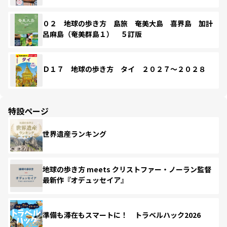
０２ 地球の歩き方 島旅 奄美大島 喜界島 加計
呂麻島（奄美群島１） ５訂版
Ｄ１７ 地球の歩き方 タイ ２０２７～２０２８
特設ページ
世界遺産ランキング
地球の歩き方 meets クリストファー・ノーラン監督
最新作『オデュッセイア』
準備も滞在もスマートに！ トラベルハック2026