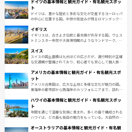
せる。地方によって風土や気候が異なるスペインはその個
ドイツの基本情報と観光ガイド・有名観光スポッ
で、幅広い魅力が詰まっている。華麗な宮殿、歴史的な大
性で訪れる人を魅了する。 なお、新着のスペイン情報は
コ
聖堂、美しいビーチ、そして豊かな自然が、訪れる者を心
ト
ンテンツ一覧
を参照してほしい。
から魅了する。また、フランスは美食の国としても知ら
ドイツは、豊かな歴史と多彩な文化が交差するヨーロッパ
れ、フランス料理はユネスコ無形文化遺産にも登録されて
の中心に位置する国。中世の街並みが残るロマンチック街
いる。シャンパンの発祥地であるランス、プロヴァンスの
道から、未来を先取りするようなモダンな都市まで多様な
香り高いラベンダー畑など、多彩な楽しみ方が可能だ。さ
イギリス
顔を持つこの国は、どこを歩いても飽きることがない。ベ
らに、パリ以外の地域にも魅力が溢れており、どの街角に
ルリンの文化的活気、バイエルン州のアルプスの絶景、そ
イギリスは、古きよき伝統と最先端が共存する国。ウェス
も豊かな歴史と文化が息づいている。パリ以外の個性あふ
してライン川沿いのワイン畑といった風景は必見。ビール
トミンスター寺院や大英博物館のようなランドマーク、歴
れる地方に足を運ぶとそれぞれで全く異なる文化を体験で
とソーセージを味わいながら地元の人と過ごす楽しい時間
史ある大学都市、美しい丘陵地帯や牧歌的な風景など、エ
きるだろう。 なお、新着のフランス情報は
コンテンツ一覧
スイス
は、お酒好きな人にはぜひ体験してほしい。 なお、新着の
リアごとに異なる魅力がある。また、優雅なアフタヌーン
を参照してほしい。
ドイツ情報は
コンテンツ一覧
を参照してほしい。
ティー、ビール好きにはたまらない英国パブ、サッカー観
スイスの国土面積は九州ほどの広さだが、運行時刻が正確
戦など、本場だからこそできる体験も豊富。イギリスを旅
な交通網が整備されており、初心者でも安心して個人旅行
して楽しみつくそう。 なお、新着のイギリス情報は
コンテ
を楽しめる。日本同様に時刻表どおりの旅が可能だ。中世
アメリカの基本情報と観光ガイド・有名観光スポ
ンツ一覧
を参照してほしい。
の建物がそのまま残る町や、スイスならではのユニークな
博物館もあり、アルプス観光だけでなく町歩きも満喫する
ット
ことができる。国民の所得が高いため物価も高いが、旅行
アメリカ合衆国は、広大な土地と多様な文化が魅力の国。
者向けの交通パス提供のサービスもあり、うまく活用すれ
東海岸の都市部から西海岸のカリフォルニアまで、訪れる
ば市内交通費無料で観光を楽しむこともできる。 なお、新
場所ごとに異なる風景と体験が待っている。ニューヨーク
着のスイス情報は
コンテンツ一覧
を参照してほしい。
ハワイの基本情報と観光ガイド・有名観光スポッ
のような巨大都市は、観光、ショッピング、エンターテイ
ンメントが詰まった刺激的なスポットだ。一方、アメリカ
ト
西部には大自然が広がり、グランドキャニオンやイエロー
年間を通じて温暖な気候に恵まれ、多くの島で構成される
ストーン国立公園といった絶景が堪能できる。さらに、南
ハワイは、どの島も独自の魅力をもっている。大自然の神
部のニューオーリンズでは、音楽と美食が融合した独特の
秘を感じたいなら、火山が生み出した壮大な景観を誇るハ
文化が魅力。旅行者はアメリカの各地域で異なる魅力を楽
オーストラリアの基本情報と観光ガイド・有名観
ワイ島は見逃せない。また、定番の観光地といえばオアフ
しみながら、その多様性と豊かな歴史を感じることができ