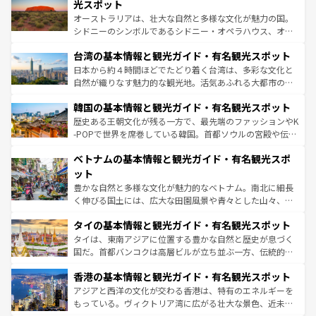
島だが、静かな自然を求めるならマウイ島やカウアイ島が
光スポット
るだろう。車でのロードトリップや列車の旅も、アメリカ
おすすめ。エメラルドグリーンに輝く海をはじめ、豊かな
オーストラリアは、壮大な自然と多様な文化が魅力の国。
ならではの贅沢な旅のスタイルだ。 なお、新着のアメリカ
文化や歴史が息づいている。「アロハスピリット」と呼ば
シドニーのシンボルであるシドニー・オペラハウス、オー
情報は
コンテンツ一覧
を参照してほしい。
れるおもてなしの心で訪れる人々を迎えてくれるハワイの
ストラリア東海岸北部に広がる大サンゴ礁地帯グレートバ
人々、おいしいローカルフードやハワイアンミュージッ
台湾の基本情報と観光ガイド・有名観光スポット
リアリーフや大陸中央部にそびえるウルル（エアーズロッ
ク、伝統的なフラダンスなど、すべてがハワイの魅力を彩
ク）、タスマニアの美しい原生林やケアンズの熱帯雨林な
日本から約４時間ほどでたどり着く台湾は、多彩な文化と
っている。訪れるたびに新しい発見と感動が待っているハ
ど、見どころがたくさん。また、カフェやワイン、オージ
自然が織りなす魅力的な観光地。活気あふれる大都市の台
ワイを、存分に味わってほしい。 なお、新着のハワイ情報
ービーフなどの食文化も豊かで、美味しいものであふれて
北やノスタルジックな町並みが人気な九份（ジォウフェ
は
コンテンツ一覧
を参照してほしい。
韓国の基本情報と観光ガイド・有名観光スポット
いる。アクティビティも充実しており、サーフィンやダイ
ン）、静ひつな山岳地帯である台湾東部など、都市の喧騒
ビング、ハイキングなど、アウトドア好きにはたまらな
と山間の静けさが共存しており、訪れる人に新しい発見と
歴史ある王朝文化が残る一方で、最先端のファッションやK
い。オーストラリアの多彩な魅力を存分に味わいつくそ
驚きをもたらしてくれる。また、奥深い台湾の食文化も魅
-POPで世界を席巻している韓国。首都ソウルの宮殿や伝統
う。 なお、新着のオーストラリア情報は
コンテンツ一覧
を
力で、夜市などの屋台グルメから高級料理、ヘルシーで美
家屋が並ぶエリアでは韓国の歴史と文化に浸ることがで
参照してほしい。
ベトナムの基本情報と観光ガイド・有名観光スポ
容にもいいと評判のスイーツなど、バラエティ豊かな料理
き、地方に足を延ばせば四季折々の自然美を楽しむことが
が味わえる。 なお、新着の台湾情報は
コンテンツ一覧
を参
できる。そして、キムチや焼肉、絶品のストリートフード
ット
照してほしい。
まで、さまざまな韓国料理が待っている。夜には、韓国な
豊かな自然と多様な文化が魅力的なベトナム。南北に細長
らではのナイトライフも堪能できる。あたたかいホスピタ
く伸びる国土には、広大な田園風景や青々とした山々、世
リティに包まれながら、韓国の多彩な魅力を心ゆくまで味
界遺産に登録された壮大な自然景観が点在し、都市部では
わってみてほしい。 なお、新着の韓国情報は
コンテンツ一
タイの基本情報と観光ガイド・有名観光スポット
急速な発展と共に伝統が息づく。ハノイの古い町並みやホ
覧
を参照してほしい。
ーチミン市のフランス統治時代の建物も、独特の雰囲気を
タイは、東南アジアに位置する豊かな自然と歴史が息づく
醸し出している。また、バラエティの豊かさとおいしさで
国だ。首都バンコクは高層ビルが立ち並ぶ一方、伝統的な
世界中の食通を魅了してやまないベトナム料理も魅力のひ
寺院や市場がいたるところに点在し、古きよき文化と現代
香港の基本情報と観光ガイド・有名観光スポット
とつ。フォーやバインミー、ベトナムコーヒーなどは、ぜ
の活気が交差している。北部ではチェンマイなどの山岳地
ひ現地で味わいたい。どの地域を訪れてもあたたかい人々
帯で自然と触れ合い、南部ではプーケットやクラビの美し
アジアと西洋の文化が交わる香港は、特有のエネルギーを
が旅行者を迎えてくれるので、きっと忘れられない旅にな
いビーチでリゾート気分を楽しむことができる。タイ料理
もっている。ヴィクトリア湾に広がる壮大な景色、近未来
るはずだ。 なお、新着のベトナム情報は
コンテンツ一覧
を
は世界的に有名で、屋台から高級レストランまで味覚を刺
的なアートスポット、そして歴史と現代が融合した町並