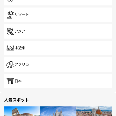
リゾート
アジア
中近東
アフリカ
日本
人気スポット