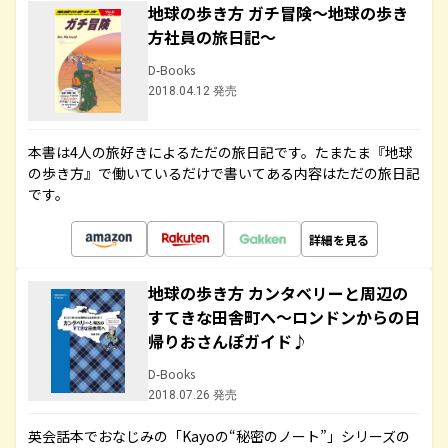
地球の歩き方 ガチ冒険～地球の歩き
方社員の旅日記～
D-Books
2018.04.12 発売
本書は4人の旅好きによるただの旅日記です。たまたま『地球
の歩き方』で働いているだけで書いてある内容はただの旅日記
です。
詳細を見る
地球の歩き方 カンタベリーと周辺の
すてきな田舎町へ～ロンドンからの日
帰りおさんぽガイド♪
D-Books
2018.07.26 発売
英会話本でおなじみの「Kayoの“秘密のノート”」シリーズの