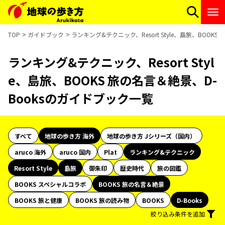
TOP
ガイドブック
ランキング&テクニック、Resort Style、島旅、BOOK
ランキング&テクニック、Resort Styl
e、島旅、BOOKS 旅の名言＆絶景、D-
Booksのガイドブック一覧
すべて
地球の歩き方 海外
地球の歩き方 Jシリーズ（国内）
aruco 海外
aruco 国内
Plat
ランキング&テクニック
Resort Style
島旅
御朱印
歴史時代
旅の図鑑
BOOKS スペシャルコラボ
BOOKS 旅の名言＆絶景
BOOKS 旅と健康
BOOKS 旅の読み物
BOOKS
D-Books
絞り込み条件を追加