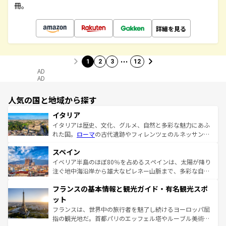
冊。
詳細を見る
…
1
2
3
12
AD
AD
人気の国と地域から探す
イタリア
イタリアは歴史、文化、グルメ、自然と多彩な魅力にあふ
れた国。
ローマ
の古代遺跡やフィレンツェのルネッサンス
美術、ヴェネツィアの運河など、歴史あるスポットはもち
スペイン
ろん、トスカーナの美しい田園風景やアマルフィ海岸の絶
景など、自然景観も見逃せない。観光の合間には、本場の
イベリア半島のほぼ80％を占めるスペインは、太陽が降り
ピザやパスタなど、絶品のイタリア料理を堪能することも
注ぐ地中海沿岸から雄大なピレネー山脈まで、多彩な自然
できる。朝目覚めてから夜眠るまで、すべての瞬間を楽し
と文化が詰まったヨーロッパ屈指の旅行先だ。多様な地域
フランスの基本情報と観光ガイド・有名観光スポ
ませてくれるイタリアで、忘れられない旅をしてみよう！
文化が根付くこの国では、情熱的なフラメンコ、熱気あふ
なお、新着のイタリア情報は
コンテンツ一覧
を参照してほ
れる闘牛、そして美味しいタパスが生活の一部となってい
ット
しい。
る。首都マドリードの洗練された雰囲気や、バルセロナの
フランスは、世界中の旅行者を魅了し続けるヨーロッパ屈
アートに溢れた街角から、地方では古代ローマ遺跡や中世
指の観光地だ。首都パリのエッフェル塔やルーブル美術館
の城塞都市、穏やかなビーチリゾートまで多彩な表情を見