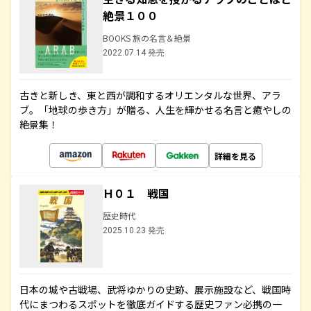
絶景１００
BOOKS 旅の名言＆絶景
2022.07.14 発売
古きと新しき、東と西が調和するオリエンタルな世界、アラ
ブ。「地球の歩き方」が贈る、人生を輝かせる名言と癒やしの
絶景集！
詳細を見る
Ｈ０１ 戦国
歴史時代
2025.10.23 発売
日本の城や古戦場、武将ゆかりの史跡、展示施設など、戦国時
代にまつわるスポットを徹底ガイドする歴史ファン必携の一