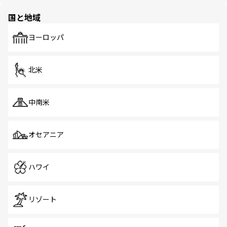
園や自然保護区など、自然が調和した近代的な景観と文化
の多様性あふれるカラフルな町は、どこを歩いても新しい
国と地域
発見がある。さらに、治安のよさや充実した公共交通機関
も、旅行者にとっては魅力的なポイント。グルメも豊富
で、ホーカーズは地元の風情を楽しめる外せないスポット
ヨーロッパ
だ。訪れる人を飽きさせないシンガポールで、多様な魅力
を体感しよう。 なお、新着のシンガポール情報は
コンテン
ツ一覧
を参照してほしい。
北米
中南米
オセアニア
ハワイ
リゾート