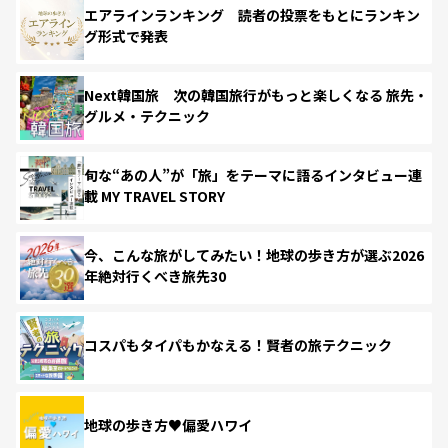
エアラインランキング 読者の投票をもとにランキン
グ形式で発表
Next韓国旅 次の韓国旅行がもっと楽しくなる 旅先・
グルメ・テクニック
旬な“あの人”が「旅」をテーマに語るインタビュー連
載 MY TRAVEL STORY
今、こんな旅がしてみたい！地球の歩き方が選ぶ2026
年絶対行くべき旅先30
コスパもタイパもかなえる！賢者の旅テクニック
地球の歩き方♥偏愛ハワイ