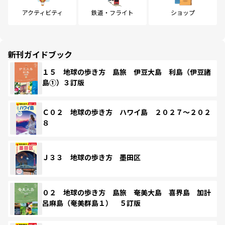
アクティビティ
鉄道・フライト
ショップ
新刊ガイドブック
１５ 地球の歩き方 島旅 伊豆大島 利島（伊豆諸
島①）３訂版
Ｃ０２ 地球の歩き方 ハワイ島 ２０２７～２０２
８
Ｊ３３ 地球の歩き方 墨田区
０２ 地球の歩き方 島旅 奄美大島 喜界島 加計
呂麻島（奄美群島１） ５訂版