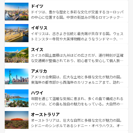
といった象徴的なスポットから、田舎町の古風な美しさま
せる。地方によって風土や気候が異なるスペインはその個
ドイツ
で、幅広い魅力が詰まっている。華麗な宮殿、歴史的な大
性で訪れる人を魅了する。 なお、新着のスペイン情報は
コ
聖堂、美しいビーチ、そして豊かな自然が、訪れる者を心
ドイツは、豊かな歴史と多彩な文化が交差するヨーロッパ
ンテンツ一覧
を参照してほしい。
から魅了する。また、フランスは美食の国としても知ら
の中心に位置する国。中世の街並みが残るロマンチック街
れ、フランス料理はユネスコ無形文化遺産にも登録されて
道から、未来を先取りするようなモダンな都市まで多様な
イギリス
いる。シャンパンの発祥地であるランス、プロヴァンスの
顔を持つこの国は、どこを歩いても飽きることがない。ベ
香り高いラベンダー畑など、多彩な楽しみ方が可能だ。さ
ルリンの文化的活気、バイエルン州のアルプスの絶景、そ
イギリスは、古きよき伝統と最先端が共存する国。ウェス
らに、パリ以外の地域にも魅力が溢れており、どの街角に
してライン川沿いのワイン畑といった風景は必見。ビール
トミンスター寺院や大英博物館のようなランドマーク、歴
も豊かな歴史と文化が息づいている。パリ以外の個性あふ
とソーセージを味わいながら地元の人と過ごす楽しい時間
史ある大学都市、美しい丘陵地帯や牧歌的な風景など、エ
れる地方に足を運ぶとそれぞれで全く異なる文化を体験で
スイス
は、お酒好きな人にはぜひ体験してほしい。 なお、新着の
リアごとに異なる魅力がある。また、優雅なアフタヌーン
きるだろう。 なお、新着のフランス情報は
コンテンツ一覧
ドイツ情報は
コンテンツ一覧
を参照してほしい。
ティー、ビール好きにはたまらない英国パブ、サッカー観
スイスの国土面積は九州ほどの広さだが、運行時刻が正確
を参照してほしい。
戦など、本場だからこそできる体験も豊富。イギリスを旅
な交通網が整備されており、初心者でも安心して個人旅行
して楽しみつくそう。 なお、新着のイギリス情報は
コンテ
を楽しめる。日本同様に時刻表どおりの旅が可能だ。中世
アメリカ
ンツ一覧
を参照してほしい。
の建物がそのまま残る町や、スイスならではのユニークな
博物館もあり、アルプス観光だけでなく町歩きも満喫する
アメリカ合衆国は、広大な土地と多様な文化が魅力の国。
ことができる。国民の所得が高いため物価も高いが、旅行
東海岸の都市部から西海岸のカリフォルニアまで、訪れる
者向けの交通パス提供のサービスもあり、うまく活用すれ
場所ごとに異なる風景と体験が待っている。ニューヨーク
ハワイ
ば市内交通費無料で観光を楽しむこともできる。 なお、新
のような巨大都市は、観光、ショッピング、エンターテイ
着のスイス情報は
コンテンツ一覧
を参照してほしい。
ンメントが詰まった刺激的なスポットだ。一方、アメリカ
年間を通じて温暖な気候に恵まれ、多くの島で構成される
西部には大自然が広がり、グランドキャニオンやイエロー
ハワイは、どの島も独自の魅力をもっている。大自然の神
ストーン国立公園といった絶景が堪能できる。さらに、南
秘を感じたいなら、火山が生み出した壮大な景観を誇るハ
オーストラリア
部のニューオーリンズでは、音楽と美食が融合した独特の
ワイ島は見逃せない。また、定番の観光地といえばオアフ
文化が魅力。旅行者はアメリカの各地域で異なる魅力を楽
島だが、静かな自然を求めるならマウイ島やカウアイ島が
オーストラリアは、壮大な自然と多様な文化が魅力の国。
しみながら、その多様性と豊かな歴史を感じることができ
おすすめ。エメラルドグリーンに輝く海をはじめ、豊かな
シドニーのシンボルであるシドニー・オペラハウス、オー
るだろう。車でのロードトリップや列車の旅も、アメリカ
文化や歴史が息づいている。「アロハスピリット」と呼ば
ストラリア東海岸北部に広がる大サンゴ礁地帯グレートバ