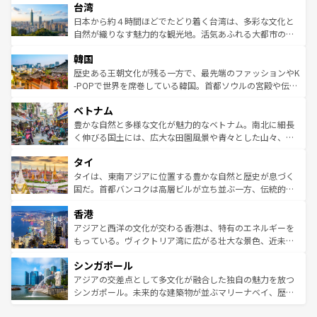
ならではの贅沢な旅のスタイルだ。 なお、新着のアメリカ
台湾
れるおもてなしの心で訪れる人々を迎えてくれるハワイの
リアリーフや大陸中央部にそびえるウルル（エアーズロッ
情報は
コンテンツ一覧
を参照してほしい。
人々、おいしいローカルフードやハワイアンミュージッ
ク）、タスマニアの美しい原生林やケアンズの熱帯雨林な
日本から約４時間ほどでたどり着く台湾は、多彩な文化と
ク、伝統的なフラダンスなど、すべてがハワイの魅力を彩
ど、見どころがたくさん。また、カフェやワイン、オージ
自然が織りなす魅力的な観光地。活気あふれる大都市の台
っている。訪れるたびに新しい発見と感動が待っているハ
ービーフなどの食文化も豊かで、美味しいものであふれて
北やノスタルジックな町並みが人気な九份（ジォウフェ
ワイを、存分に味わってほしい。 なお、新着のハワイ情報
韓国
いる。アクティビティも充実しており、サーフィンやダイ
ン）、静ひつな山岳地帯である台湾東部など、都市の喧騒
は
コンテンツ一覧
を参照してほしい。
ビング、ハイキングなど、アウトドア好きにはたまらな
と山間の静けさが共存しており、訪れる人に新しい発見と
歴史ある王朝文化が残る一方で、最先端のファッションやK
い。オーストラリアの多彩な魅力を存分に味わいつくそ
驚きをもたらしてくれる。また、奥深い台湾の食文化も魅
-POPで世界を席巻している韓国。首都ソウルの宮殿や伝統
う。 なお、新着のオーストラリア情報は
コンテンツ一覧
を
力で、夜市などの屋台グルメから高級料理、ヘルシーで美
家屋が並ぶエリアでは韓国の歴史と文化に浸ることがで
参照してほしい。
ベトナム
容にもいいと評判のスイーツなど、バラエティ豊かな料理
き、地方に足を延ばせば四季折々の自然美を楽しむことが
が味わえる。 なお、新着の台湾情報は
コンテンツ一覧
を参
できる。そして、キムチや焼肉、絶品のストリートフード
豊かな自然と多様な文化が魅力的なベトナム。南北に細長
照してほしい。
まで、さまざまな韓国料理が待っている。夜には、韓国な
く伸びる国土には、広大な田園風景や青々とした山々、世
らではのナイトライフも堪能できる。あたたかいホスピタ
界遺産に登録された壮大な自然景観が点在し、都市部では
タイ
リティに包まれながら、韓国の多彩な魅力を心ゆくまで味
急速な発展と共に伝統が息づく。ハノイの古い町並みやホ
わってみてほしい。 なお、新着の韓国情報は
コンテンツ一
ーチミン市のフランス統治時代の建物も、独特の雰囲気を
タイは、東南アジアに位置する豊かな自然と歴史が息づく
覧
を参照してほしい。
醸し出している。また、バラエティの豊かさとおいしさで
国だ。首都バンコクは高層ビルが立ち並ぶ一方、伝統的な
世界中の食通を魅了してやまないベトナム料理も魅力のひ
寺院や市場がいたるところに点在し、古きよき文化と現代
香港
とつ。フォーやバインミー、ベトナムコーヒーなどは、ぜ
の活気が交差している。北部ではチェンマイなどの山岳地
ひ現地で味わいたい。どの地域を訪れてもあたたかい人々
帯で自然と触れ合い、南部ではプーケットやクラビの美し
アジアと西洋の文化が交わる香港は、特有のエネルギーを
が旅行者を迎えてくれるので、きっと忘れられない旅にな
いビーチでリゾート気分を楽しむことができる。タイ料理
もっている。ヴィクトリア湾に広がる壮大な景色、近未来
るはずだ。 なお、新着のベトナム情報は
コンテンツ一覧
を
は世界的に有名で、屋台から高級レストランまで味覚を刺
的なアートスポット、そして歴史と現代が融合した町並
参照してほしい。
シンガポール
激する。気候は一年中温暖で、どの季節にも異なる楽しみ
み、どこを訪れても感動するはず。観光スポットが密集し
が待っている。親しみやすいタイの人々、仏教を中心とし
ており、効率よく見どころを回れるのも魅力。息をのむよ
アジアの交差点として多文化が融合した独自の魅力を放つ
た文化、そして多様な観光資源が、訪れる旅人を魅了し続
うな絶景から文化的な体験まで、香港を存分に楽しみ尽く
シンガポール。未来的な建築物が並ぶマリーナベイ、歴史
ける。 なお、新着のタイ情報は
コンテンツ一覧
を参照して
そう。 なお、新着の香港情報は
コンテンツ一覧
を参照して
と伝統を感じられるエスニックタウン、多数の緑豊かな公
ほしい。
ほしい。