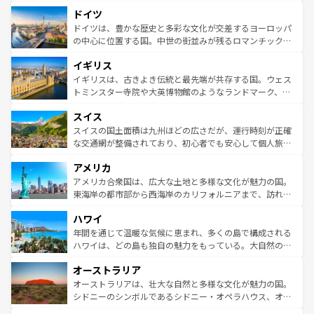
といった象徴的なスポットから、田舎町の古風な美しさま
せる。地方によって風土や気候が異なるスペインはその個
ドイツ
で、幅広い魅力が詰まっている。華麗な宮殿、歴史的な大
性で訪れる人を魅了する。 なお、新着のスペイン情報は
コ
聖堂、美しいビーチ、そして豊かな自然が、訪れる者を心
ドイツは、豊かな歴史と多彩な文化が交差するヨーロッパ
ンテンツ一覧
を参照してほしい。
から魅了する。また、フランスは美食の国としても知ら
の中心に位置する国。中世の街並みが残るロマンチック街
れ、フランス料理はユネスコ無形文化遺産にも登録されて
道から、未来を先取りするようなモダンな都市まで多様な
イギリス
いる。シャンパンの発祥地であるランス、プロヴァンスの
顔を持つこの国は、どこを歩いても飽きることがない。ベ
香り高いラベンダー畑など、多彩な楽しみ方が可能だ。さ
ルリンの文化的活気、バイエルン州のアルプスの絶景、そ
イギリスは、古きよき伝統と最先端が共存する国。ウェス
らに、パリ以外の地域にも魅力が溢れており、どの街角に
してライン川沿いのワイン畑といった風景は必見。ビール
トミンスター寺院や大英博物館のようなランドマーク、歴
も豊かな歴史と文化が息づいている。パリ以外の個性あふ
とソーセージを味わいながら地元の人と過ごす楽しい時間
史ある大学都市、美しい丘陵地帯や牧歌的な風景など、エ
れる地方に足を運ぶとそれぞれで全く異なる文化を体験で
スイス
は、お酒好きな人にはぜひ体験してほしい。 なお、新着の
リアごとに異なる魅力がある。また、優雅なアフタヌーン
きるだろう。 なお、新着のフランス情報は
コンテンツ一覧
ドイツ情報は
コンテンツ一覧
を参照してほしい。
ティー、ビール好きにはたまらない英国パブ、サッカー観
スイスの国土面積は九州ほどの広さだが、運行時刻が正確
を参照してほしい。
戦など、本場だからこそできる体験も豊富。イギリスを旅
な交通網が整備されており、初心者でも安心して個人旅行
して楽しみつくそう。 なお、新着のイギリス情報は
コンテ
を楽しめる。日本同様に時刻表どおりの旅が可能だ。中世
アメリカ
ンツ一覧
を参照してほしい。
の建物がそのまま残る町や、スイスならではのユニークな
博物館もあり、アルプス観光だけでなく町歩きも満喫する
アメリカ合衆国は、広大な土地と多様な文化が魅力の国。
ことができる。国民の所得が高いため物価も高いが、旅行
東海岸の都市部から西海岸のカリフォルニアまで、訪れる
者向けの交通パス提供のサービスもあり、うまく活用すれ
場所ごとに異なる風景と体験が待っている。ニューヨーク
ハワイ
ば市内交通費無料で観光を楽しむこともできる。 なお、新
のような巨大都市は、観光、ショッピング、エンターテイ
着のスイス情報は
コンテンツ一覧
を参照してほしい。
ンメントが詰まった刺激的なスポットだ。一方、アメリカ
年間を通じて温暖な気候に恵まれ、多くの島で構成される
西部には大自然が広がり、グランドキャニオンやイエロー
ハワイは、どの島も独自の魅力をもっている。大自然の神
ストーン国立公園といった絶景が堪能できる。さらに、南
秘を感じたいなら、火山が生み出した壮大な景観を誇るハ
オーストラリア
部のニューオーリンズでは、音楽と美食が融合した独特の
ワイ島は見逃せない。また、定番の観光地といえばオアフ
文化が魅力。旅行者はアメリカの各地域で異なる魅力を楽
島だが、静かな自然を求めるならマウイ島やカウアイ島が
オーストラリアは、壮大な自然と多様な文化が魅力の国。
しみながら、その多様性と豊かな歴史を感じることができ
おすすめ。エメラルドグリーンに輝く海をはじめ、豊かな
シドニーのシンボルであるシドニー・オペラハウス、オー
るだろう。車でのロードトリップや列車の旅も、アメリカ
文化や歴史が息づいている。「アロハスピリット」と呼ば
ストラリア東海岸北部に広がる大サンゴ礁地帯グレートバ