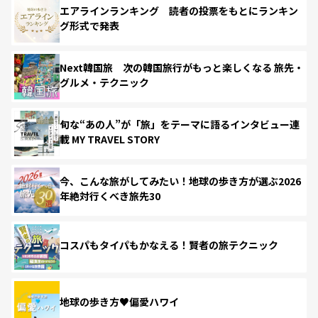
エアラインランキング 読者の投票をもとにランキン
グ形式で発表
Next韓国旅 次の韓国旅行がもっと楽しくなる 旅先・
グルメ・テクニック
旬な“あの人”が「旅」をテーマに語るインタビュー連
載 MY TRAVEL STORY
今、こんな旅がしてみたい！地球の歩き方が選ぶ2026
年絶対行くべき旅先30
コスパもタイパもかなえる！賢者の旅テクニック
地球の歩き方♥偏愛ハワイ