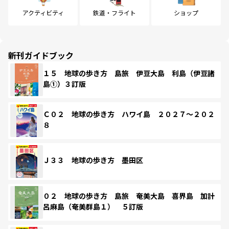
アクティビティ
鉄道・フライト
ショップ
新刊ガイドブック
１５ 地球の歩き方 島旅 伊豆大島 利島（伊豆諸
島①）３訂版
Ｃ０２ 地球の歩き方 ハワイ島 ２０２７～２０２
８
Ｊ３３ 地球の歩き方 墨田区
０２ 地球の歩き方 島旅 奄美大島 喜界島 加計
呂麻島（奄美群島１） ５訂版