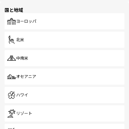
園や自然保護区など、自然が調和した近代的な景観と文化
の多様性あふれるカラフルな町は、どこを歩いても新しい
国と地域
発見がある。さらに、治安のよさや充実した公共交通機関
も、旅行者にとっては魅力的なポイント。グルメも豊富
で、ホーカーズは地元の風情を楽しめる外せないスポット
ヨーロッパ
だ。訪れる人を飽きさせないシンガポールで、多様な魅力
を体感しよう。 なお、新着のシンガポール情報は
コンテン
ツ一覧
を参照してほしい。
北米
中南米
オセアニア
ハワイ
リゾート