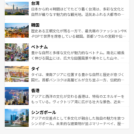
ならではの贅沢な旅のスタイルだ。 なお、新着のアメリカ
台湾
れるおもてなしの心で訪れる人々を迎えてくれるハワイの
リアリーフや大陸中央部にそびえるウルル（エアーズロッ
情報は
コンテンツ一覧
を参照してほしい。
人々、おいしいローカルフードやハワイアンミュージッ
ク）、タスマニアの美しい原生林やケアンズの熱帯雨林な
日本から約４時間ほどでたどり着く台湾は、多彩な文化と
ク、伝統的なフラダンスなど、すべてがハワイの魅力を彩
ど、見どころがたくさん。また、カフェやワイン、オージ
自然が織りなす魅力的な観光地。活気あふれる大都市の台
っている。訪れるたびに新しい発見と感動が待っているハ
ービーフなどの食文化も豊かで、美味しいものであふれて
北やノスタルジックな町並みが人気な九份（ジォウフェ
ワイを、存分に味わってほしい。 なお、新着のハワイ情報
韓国
いる。アクティビティも充実しており、サーフィンやダイ
ン）、静ひつな山岳地帯である台湾東部など、都市の喧騒
は
コンテンツ一覧
を参照してほしい。
ビング、ハイキングなど、アウトドア好きにはたまらな
と山間の静けさが共存しており、訪れる人に新しい発見と
歴史ある王朝文化が残る一方で、最先端のファッションやK
い。オーストラリアの多彩な魅力を存分に味わいつくそ
驚きをもたらしてくれる。また、奥深い台湾の食文化も魅
-POPで世界を席巻している韓国。首都ソウルの宮殿や伝統
う。 なお、新着のオーストラリア情報は
コンテンツ一覧
を
力で、夜市などの屋台グルメから高級料理、ヘルシーで美
家屋が並ぶエリアでは韓国の歴史と文化に浸ることがで
参照してほしい。
ベトナム
容にもいいと評判のスイーツなど、バラエティ豊かな料理
き、地方に足を延ばせば四季折々の自然美を楽しむことが
が味わえる。 なお、新着の台湾情報は
コンテンツ一覧
を参
できる。そして、キムチや焼肉、絶品のストリートフード
豊かな自然と多様な文化が魅力的なベトナム。南北に細長
照してほしい。
まで、さまざまな韓国料理が待っている。夜には、韓国な
く伸びる国土には、広大な田園風景や青々とした山々、世
らではのナイトライフも堪能できる。あたたかいホスピタ
界遺産に登録された壮大な自然景観が点在し、都市部では
タイ
リティに包まれながら、韓国の多彩な魅力を心ゆくまで味
急速な発展と共に伝統が息づく。ハノイの古い町並みやホ
わってみてほしい。 なお、新着の韓国情報は
コンテンツ一
ーチミン市のフランス統治時代の建物も、独特の雰囲気を
タイは、東南アジアに位置する豊かな自然と歴史が息づく
覧
を参照してほしい。
醸し出している。また、バラエティの豊かさとおいしさで
国だ。首都バンコクは高層ビルが立ち並ぶ一方、伝統的な
世界中の食通を魅了してやまないベトナム料理も魅力のひ
寺院や市場がいたるところに点在し、古きよき文化と現代
香港
とつ。フォーやバインミー、ベトナムコーヒーなどは、ぜ
の活気が交差している。北部ではチェンマイなどの山岳地
ひ現地で味わいたい。どの地域を訪れてもあたたかい人々
帯で自然と触れ合い、南部ではプーケットやクラビの美し
アジアと西洋の文化が交わる香港は、特有のエネルギーを
が旅行者を迎えてくれるので、きっと忘れられない旅にな
いビーチでリゾート気分を楽しむことができる。タイ料理
もっている。ヴィクトリア湾に広がる壮大な景色、近未来
るはずだ。 なお、新着のベトナム情報は
コンテンツ一覧
を
は世界的に有名で、屋台から高級レストランまで味覚を刺
的なアートスポット、そして歴史と現代が融合した町並
参照してほしい。
シンガポール
激する。気候は一年中温暖で、どの季節にも異なる楽しみ
み、どこを訪れても感動するはず。観光スポットが密集し
が待っている。親しみやすいタイの人々、仏教を中心とし
ており、効率よく見どころを回れるのも魅力。息をのむよ
アジアの交差点として多文化が融合した独自の魅力を放つ
た文化、そして多様な観光資源が、訪れる旅人を魅了し続
うな絶景から文化的な体験まで、香港を存分に楽しみ尽く
シンガポール。未来的な建築物が並ぶマリーナベイ、歴史
ける。 なお、新着のタイ情報は
コンテンツ一覧
を参照して
そう。 なお、新着の香港情報は
コンテンツ一覧
を参照して
と伝統を感じられるエスニックタウン、多数の緑豊かな公
ほしい。
ほしい。