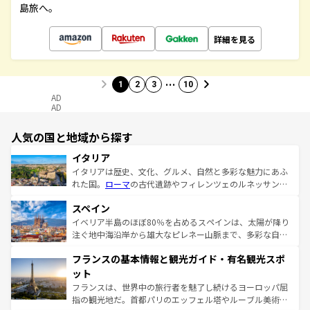
島旅へ。
詳細を見る
…
1
2
3
10
AD
AD
人気の国と地域から探す
イタリア
イタリアは歴史、文化、グルメ、自然と多彩な魅力にあふ
れた国。
ローマ
の古代遺跡やフィレンツェのルネッサンス
美術、ヴェネツィアの運河など、歴史あるスポットはもち
スペイン
ろん、トスカーナの美しい田園風景やアマルフィ海岸の絶
景など、自然景観も見逃せない。観光の合間には、本場の
イベリア半島のほぼ80％を占めるスペインは、太陽が降り
ピザやパスタなど、絶品のイタリア料理を堪能することも
注ぐ地中海沿岸から雄大なピレネー山脈まで、多彩な自然
できる。朝目覚めてから夜眠るまで、すべての瞬間を楽し
と文化が詰まったヨーロッパ屈指の旅行先だ。多様な地域
フランスの基本情報と観光ガイド・有名観光スポ
ませてくれるイタリアで、忘れられない旅をしてみよう！
文化が根付くこの国では、情熱的なフラメンコ、熱気あふ
なお、新着のイタリア情報は
コンテンツ一覧
を参照してほ
れる闘牛、そして美味しいタパスが生活の一部となってい
ット
しい。
る。首都マドリードの洗練された雰囲気や、バルセロナの
フランスは、世界中の旅行者を魅了し続けるヨーロッパ屈
アートに溢れた街角から、地方では古代ローマ遺跡や中世
指の観光地だ。首都パリのエッフェル塔やルーブル美術館
の城塞都市、穏やかなビーチリゾートまで多彩な表情を見