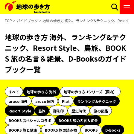
TOP
ガイドブック
地球の歩き方 海外、ランキング&テクニック、Resort St
地球の歩き方 海外、ランキング&テク
ニック、Resort Style、島旅、BOOK
S 旅の名言＆絶景、D-Booksのガイド
ブック一覧
すべて
地球の歩き方 海外
地球の歩き方 Jシリーズ（国内）
aruco 海外
aruco 国内
Plat
ランキング&テクニック
Resort Style
島旅
御朱印
歴史時代
旅の図鑑
BOOKS スペシャルコラボ
BOOKS 旅の名言＆絶景
BOOKS 旅と健康
BOOKS 旅の読み物
BOOKS
D-Books