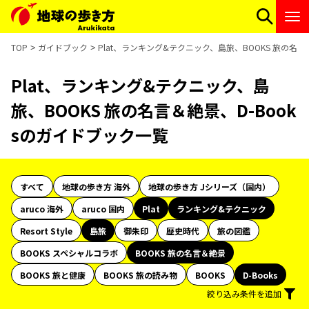
TOP
ガイドブック
Plat、ランキング&テクニック、島旅、BOOKS 旅の名言
Plat、ランキング&テクニック、島
旅、BOOKS 旅の名言＆絶景、D-Book
sのガイドブック一覧
すべて
地球の歩き方 海外
地球の歩き方 Jシリーズ（国内）
aruco 海外
aruco 国内
Plat
ランキング&テクニック
Resort Style
島旅
御朱印
歴史時代
旅の図鑑
BOOKS スペシャルコラボ
BOOKS 旅の名言＆絶景
BOOKS 旅と健康
BOOKS 旅の読み物
BOOKS
D-Books
絞り込み条件を追加