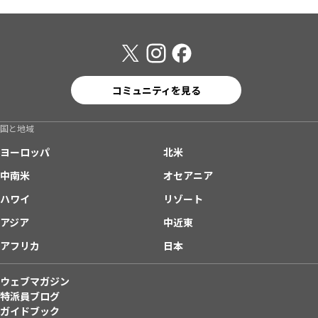
コミュニティを見る
国と地域
ヨーロッパ
北米
中南米
オセアニア
ハワイ
リゾート
アジア
中近東
アフリカ
日本
ウェブマガジン
特派員ブログ
ガイドブック