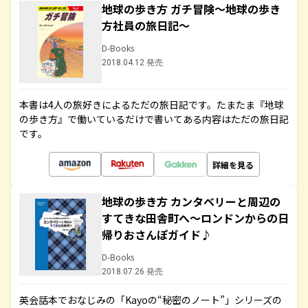
地球の歩き方 ガチ冒険～地球の歩き
方社員の旅日記～
D-Books
2018.04.12 発売
本書は4人の旅好きによるただの旅日記です。たまたま『地球
の歩き方』で働いているだけで書いてある内容はただの旅日記
です。
詳細を見る
地球の歩き方 カンタベリーと周辺の
すてきな田舎町へ～ロンドンからの日
帰りおさんぽガイド♪
D-Books
2018.07.26 発売
英会話本でおなじみの「Kayoの“秘密のノート”」シリーズの