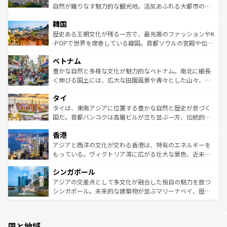
ク、伝統的なフラダンスなど、すべてがハワイの魅力を彩
ど、見どころがたくさん。また、カフェやワイン、オージ
自然が織りなす魅力的な観光地。活気あふれる大都市の台
っている。訪れるたびに新しい発見と感動が待っているハ
ービーフなどの食文化も豊かで、美味しいものであふれて
北やノスタルジックな町並みが人気な九份（ジォウフェ
ワイを、存分に味わってほしい。 なお、新着のハワイ情報
韓国
いる。アクティビティも充実しており、サーフィンやダイ
ン）、静ひつな山岳地帯である台湾東部など、都市の喧騒
は
コンテンツ一覧
を参照してほしい。
ビング、ハイキングなど、アウトドア好きにはたまらな
と山間の静けさが共存しており、訪れる人に新しい発見と
歴史ある王朝文化が残る一方で、最先端のファッションやK
い。オーストラリアの多彩な魅力を存分に味わいつくそ
驚きをもたらしてくれる。また、奥深い台湾の食文化も魅
-POPで世界を席巻している韓国。首都ソウルの宮殿や伝統
う。 なお、新着のオーストラリア情報は
コンテンツ一覧
を
力で、夜市などの屋台グルメから高級料理、ヘルシーで美
家屋が並ぶエリアでは韓国の歴史と文化に浸ることがで
参照してほしい。
ベトナム
容にもいいと評判のスイーツなど、バラエティ豊かな料理
き、地方に足を延ばせば四季折々の自然美を楽しむことが
が味わえる。 なお、新着の台湾情報は
コンテンツ一覧
を参
できる。そして、キムチや焼肉、絶品のストリートフード
豊かな自然と多様な文化が魅力的なベトナム。南北に細長
照してほしい。
まで、さまざまな韓国料理が待っている。夜には、韓国な
く伸びる国土には、広大な田園風景や青々とした山々、世
らではのナイトライフも堪能できる。あたたかいホスピタ
界遺産に登録された壮大な自然景観が点在し、都市部では
タイ
リティに包まれながら、韓国の多彩な魅力を心ゆくまで味
急速な発展と共に伝統が息づく。ハノイの古い町並みやホ
わってみてほしい。 なお、新着の韓国情報は
コンテンツ一
ーチミン市のフランス統治時代の建物も、独特の雰囲気を
タイは、東南アジアに位置する豊かな自然と歴史が息づく
覧
を参照してほしい。
醸し出している。また、バラエティの豊かさとおいしさで
国だ。首都バンコクは高層ビルが立ち並ぶ一方、伝統的な
世界中の食通を魅了してやまないベトナム料理も魅力のひ
寺院や市場がいたるところに点在し、古きよき文化と現代
香港
とつ。フォーやバインミー、ベトナムコーヒーなどは、ぜ
の活気が交差している。北部ではチェンマイなどの山岳地
ひ現地で味わいたい。どの地域を訪れてもあたたかい人々
帯で自然と触れ合い、南部ではプーケットやクラビの美し
アジアと西洋の文化が交わる香港は、特有のエネルギーを
が旅行者を迎えてくれるので、きっと忘れられない旅にな
いビーチでリゾート気分を楽しむことができる。タイ料理
もっている。ヴィクトリア湾に広がる壮大な景色、近未来
るはずだ。 なお、新着のベトナム情報は
コンテンツ一覧
を
は世界的に有名で、屋台から高級レストランまで味覚を刺
的なアートスポット、そして歴史と現代が融合した町並
参照してほしい。
シンガポール
激する。気候は一年中温暖で、どの季節にも異なる楽しみ
み、どこを訪れても感動するはず。観光スポットが密集し
が待っている。親しみやすいタイの人々、仏教を中心とし
ており、効率よく見どころを回れるのも魅力。息をのむよ
アジアの交差点として多文化が融合した独自の魅力を放つ
た文化、そして多様な観光資源が、訪れる旅人を魅了し続
うな絶景から文化的な体験まで、香港を存分に楽しみ尽く
シンガポール。未来的な建築物が並ぶマリーナベイ、歴史
ける。 なお、新着のタイ情報は
コンテンツ一覧
を参照して
そう。 なお、新着の香港情報は
コンテンツ一覧
を参照して
と伝統を感じられるエスニックタウン、多数の緑豊かな公
ほしい。
ほしい。
園や自然保護区など、自然が調和した近代的な景観と文化
の多様性あふれるカラフルな町は、どこを歩いても新しい
国と地域