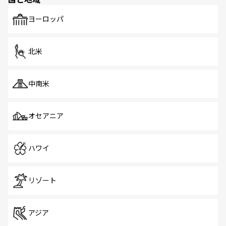
発見がある。さらに、治安のよさや充実した公共交通機関
も、旅行者にとっては魅力的なポイント。グルメも豊富
で、ホーカーズは地元の風情を楽しめる外せないスポット
ヨーロッパ
だ。訪れる人を飽きさせないシンガポールで、多様な魅力
を体感しよう。 なお、新着のシンガポール情報は
コンテン
ツ一覧
を参照してほしい。
北米
中南米
オセアニア
ハワイ
リゾート
アジア