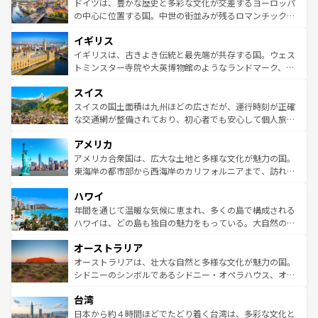
聖堂、美しいビーチ、そして豊かな自然が、訪れる者を心
ドイツは、豊かな歴史と多彩な文化が交差するヨーロッパ
ンテンツ一覧
を参照してほしい。
から魅了する。また、フランスは美食の国としても知ら
の中心に位置する国。中世の街並みが残るロマンチック街
れ、フランス料理はユネスコ無形文化遺産にも登録されて
道から、未来を先取りするようなモダンな都市まで多様な
イギリス
いる。シャンパンの発祥地であるランス、プロヴァンスの
顔を持つこの国は、どこを歩いても飽きることがない。ベ
香り高いラベンダー畑など、多彩な楽しみ方が可能だ。さ
ルリンの文化的活気、バイエルン州のアルプスの絶景、そ
イギリスは、古きよき伝統と最先端が共存する国。ウェス
らに、パリ以外の地域にも魅力が溢れており、どの街角に
してライン川沿いのワイン畑といった風景は必見。ビール
トミンスター寺院や大英博物館のようなランドマーク、歴
も豊かな歴史と文化が息づいている。パリ以外の個性あふ
とソーセージを味わいながら地元の人と過ごす楽しい時間
史ある大学都市、美しい丘陵地帯や牧歌的な風景など、エ
れる地方に足を運ぶとそれぞれで全く異なる文化を体験で
スイス
は、お酒好きな人にはぜひ体験してほしい。 なお、新着の
リアごとに異なる魅力がある。また、優雅なアフタヌーン
きるだろう。 なお、新着のフランス情報は
コンテンツ一覧
ドイツ情報は
コンテンツ一覧
を参照してほしい。
ティー、ビール好きにはたまらない英国パブ、サッカー観
スイスの国土面積は九州ほどの広さだが、運行時刻が正確
を参照してほしい。
戦など、本場だからこそできる体験も豊富。イギリスを旅
な交通網が整備されており、初心者でも安心して個人旅行
して楽しみつくそう。 なお、新着のイギリス情報は
コンテ
を楽しめる。日本同様に時刻表どおりの旅が可能だ。中世
アメリカ
ンツ一覧
を参照してほしい。
の建物がそのまま残る町や、スイスならではのユニークな
博物館もあり、アルプス観光だけでなく町歩きも満喫する
アメリカ合衆国は、広大な土地と多様な文化が魅力の国。
ことができる。国民の所得が高いため物価も高いが、旅行
東海岸の都市部から西海岸のカリフォルニアまで、訪れる
者向けの交通パス提供のサービスもあり、うまく活用すれ
場所ごとに異なる風景と体験が待っている。ニューヨーク
ハワイ
ば市内交通費無料で観光を楽しむこともできる。 なお、新
のような巨大都市は、観光、ショッピング、エンターテイ
着のスイス情報は
コンテンツ一覧
を参照してほしい。
ンメントが詰まった刺激的なスポットだ。一方、アメリカ
年間を通じて温暖な気候に恵まれ、多くの島で構成される
西部には大自然が広がり、グランドキャニオンやイエロー
ハワイは、どの島も独自の魅力をもっている。大自然の神
ストーン国立公園といった絶景が堪能できる。さらに、南
秘を感じたいなら、火山が生み出した壮大な景観を誇るハ
オーストラリア
部のニューオーリンズでは、音楽と美食が融合した独特の
ワイ島は見逃せない。また、定番の観光地といえばオアフ
文化が魅力。旅行者はアメリカの各地域で異なる魅力を楽
島だが、静かな自然を求めるならマウイ島やカウアイ島が
オーストラリアは、壮大な自然と多様な文化が魅力の国。
しみながら、その多様性と豊かな歴史を感じることができ
おすすめ。エメラルドグリーンに輝く海をはじめ、豊かな
シドニーのシンボルであるシドニー・オペラハウス、オー
るだろう。車でのロードトリップや列車の旅も、アメリカ
文化や歴史が息づいている。「アロハスピリット」と呼ば
ストラリア東海岸北部に広がる大サンゴ礁地帯グレートバ
ならではの贅沢な旅のスタイルだ。 なお、新着のアメリカ
台湾
れるおもてなしの心で訪れる人々を迎えてくれるハワイの
リアリーフや大陸中央部にそびえるウルル（エアーズロッ
情報は
コンテンツ一覧
を参照してほしい。
人々、おいしいローカルフードやハワイアンミュージッ
ク）、タスマニアの美しい原生林やケアンズの熱帯雨林な
日本から約４時間ほどでたどり着く台湾は、多彩な文化と