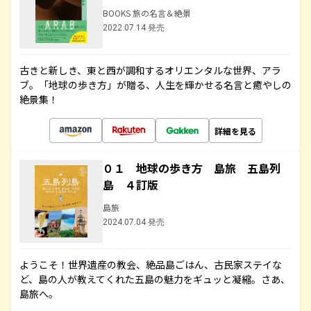
BOOKS 旅の名言＆絶景
2022.07.14 発売
古きと新しき、東と西が調和するオリエンタルな世界、アラ
ブ。「地球の歩き方」が贈る、人生を輝かせる名言と癒やしの
絶景集！
詳細を見る
０１ 地球の歩き方 島旅 五島列
島 ４訂版
島旅
2024.07.04 発売
ようこそ！世界遺産の教会、絶品島ごはん、古民家ステイな
ど、島の人が教えてくれた五島の魅力をギュッと凝縮。さあ、
島旅へ。