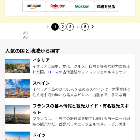
詳細を見る
…
1
2
3
5
AD
AD
人気の国と地域から探す
イタリア
イタリアは歴史、文化、グルメ、自然と多彩な魅力にあふ
れた国。
ローマ
の古代遺跡やフィレンツェのルネッサンス
美術、ヴェネツィアの運河など、歴史あるスポットはもち
スペイン
ろん、トスカーナの美しい田園風景やアマルフィ海岸の絶
景など、自然景観も見逃せない。観光の合間には、本場の
イベリア半島のほぼ80％を占めるスペインは、太陽が降り
ピザやパスタなど、絶品のイタリア料理を堪能することも
注ぐ地中海沿岸から雄大なピレネー山脈まで、多彩な自然
できる。朝目覚めてから夜眠るまで、すべての瞬間を楽し
と文化が詰まったヨーロッパ屈指の旅行先だ。多様な地域
フランスの基本情報と観光ガイド・有名観光スポ
ませてくれるイタリアで、忘れられない旅をしてみよう！
文化が根付くこの国では、情熱的なフラメンコ、熱気あふ
なお、新着のイタリア情報は
コンテンツ一覧
を参照してほ
れる闘牛、そして美味しいタパスが生活の一部となってい
ット
しい。
る。首都マドリードの洗練された雰囲気や、バルセロナの
フランスは、世界中の旅行者を魅了し続けるヨーロッパ屈
アートに溢れた街角から、地方では古代ローマ遺跡や中世
指の観光地だ。首都パリのエッフェル塔やルーブル美術館
の城塞都市、穏やかなビーチリゾートまで多彩な表情を見
といった象徴的なスポットから、田舎町の古風な美しさま
せる。地方によって風土や気候が異なるスペインはその個
ドイツ
で、幅広い魅力が詰まっている。華麗な宮殿、歴史的な大
性で訪れる人を魅了する。 なお、新着のスペイン情報は
コ