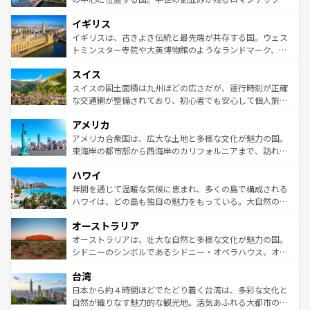
れ、フランス料理はユネスコ無形文化遺産にも登録されて
道から、未来を先取りするようなモダンな都市まで多様な
イギリス
いる。シャンパンの発祥地であるランス、プロヴァンスの
顔を持つこの国は、どこを歩いても飽きることがない。ベ
香り高いラベンダー畑など、多彩な楽しみ方が可能だ。さ
ルリンの文化的活気、バイエルン州のアルプスの絶景、そ
イギリスは、古きよき伝統と最先端が共存する国。ウェス
らに、パリ以外の地域にも魅力が溢れており、どの街角に
してライン川沿いのワイン畑といった風景は必見。ビール
トミンスター寺院や大英博物館のようなランドマーク、歴
も豊かな歴史と文化が息づいている。パリ以外の個性あふ
とソーセージを味わいながら地元の人と過ごす楽しい時間
史ある大学都市、美しい丘陵地帯や牧歌的な風景など、エ
れる地方に足を運ぶとそれぞれで全く異なる文化を体験で
スイス
は、お酒好きな人にはぜひ体験してほしい。 なお、新着の
リアごとに異なる魅力がある。また、優雅なアフタヌーン
きるだろう。 なお、新着のフランス情報は
コンテンツ一覧
ドイツ情報は
コンテンツ一覧
を参照してほしい。
ティー、ビール好きにはたまらない英国パブ、サッカー観
スイスの国土面積は九州ほどの広さだが、運行時刻が正確
を参照してほしい。
戦など、本場だからこそできる体験も豊富。イギリスを旅
な交通網が整備されており、初心者でも安心して個人旅行
して楽しみつくそう。 なお、新着のイギリス情報は
コンテ
を楽しめる。日本同様に時刻表どおりの旅が可能だ。中世
アメリカ
ンツ一覧
を参照してほしい。
の建物がそのまま残る町や、スイスならではのユニークな
博物館もあり、アルプス観光だけでなく町歩きも満喫する
アメリカ合衆国は、広大な土地と多様な文化が魅力の国。
ことができる。国民の所得が高いため物価も高いが、旅行
東海岸の都市部から西海岸のカリフォルニアまで、訪れる
者向けの交通パス提供のサービスもあり、うまく活用すれ
場所ごとに異なる風景と体験が待っている。ニューヨーク
ハワイ
ば市内交通費無料で観光を楽しむこともできる。 なお、新
のような巨大都市は、観光、ショッピング、エンターテイ
着のスイス情報は
コンテンツ一覧
を参照してほしい。
ンメントが詰まった刺激的なスポットだ。一方、アメリカ
年間を通じて温暖な気候に恵まれ、多くの島で構成される
西部には大自然が広がり、グランドキャニオンやイエロー
ハワイは、どの島も独自の魅力をもっている。大自然の神
ストーン国立公園といった絶景が堪能できる。さらに、南
秘を感じたいなら、火山が生み出した壮大な景観を誇るハ
オーストラリア
部のニューオーリンズでは、音楽と美食が融合した独特の
ワイ島は見逃せない。また、定番の観光地といえばオアフ
文化が魅力。旅行者はアメリカの各地域で異なる魅力を楽
島だが、静かな自然を求めるならマウイ島やカウアイ島が
オーストラリアは、壮大な自然と多様な文化が魅力の国。
しみながら、その多様性と豊かな歴史を感じることができ
おすすめ。エメラルドグリーンに輝く海をはじめ、豊かな
シドニーのシンボルであるシドニー・オペラハウス、オー
るだろう。車でのロードトリップや列車の旅も、アメリカ
文化や歴史が息づいている。「アロハスピリット」と呼ば
ストラリア東海岸北部に広がる大サンゴ礁地帯グレートバ
ならではの贅沢な旅のスタイルだ。 なお、新着のアメリカ
台湾
れるおもてなしの心で訪れる人々を迎えてくれるハワイの
リアリーフや大陸中央部にそびえるウルル（エアーズロッ
情報は
コンテンツ一覧
を参照してほしい。
人々、おいしいローカルフードやハワイアンミュージッ
ク）、タスマニアの美しい原生林やケアンズの熱帯雨林な
日本から約４時間ほどでたどり着く台湾は、多彩な文化と
ク、伝統的なフラダンスなど、すべてがハワイの魅力を彩
ど、見どころがたくさん。また、カフェやワイン、オージ
自然が織りなす魅力的な観光地。活気あふれる大都市の台