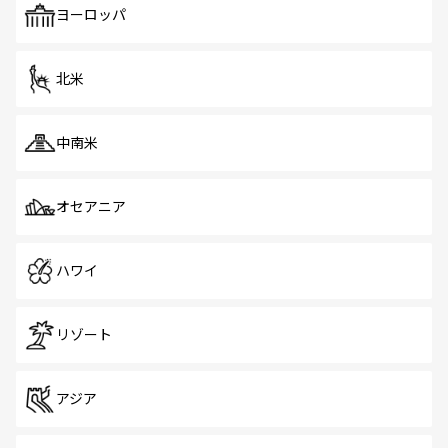
で、ホーカーズは地元の風情を楽しめる外せないスポット
ヨーロッパ
だ。訪れる人を飽きさせないシンガポールで、多様な魅力
を体感しよう。 なお、新着のシンガポール情報は
コンテン
ツ一覧
を参照してほしい。
北米
中南米
オセアニア
ハワイ
リゾート
アジア