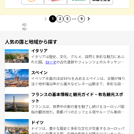
…
1
2
3
9
AD
AD
人気の国と地域から探す
イタリア
イタリアは歴史、文化、グルメ、自然と多彩な魅力にあふ
れた国。
ローマ
の古代遺跡やフィレンツェのルネッサンス
美術、ヴェネツィアの運河など、歴史あるスポットはもち
スペイン
ろん、トスカーナの美しい田園風景やアマルフィ海岸の絶
景など、自然景観も見逃せない。観光の合間には、本場の
イベリア半島のほぼ80％を占めるスペインは、太陽が降り
ピザやパスタなど、絶品のイタリア料理を堪能することも
注ぐ地中海沿岸から雄大なピレネー山脈まで、多彩な自然
できる。朝目覚めてから夜眠るまで、すべての瞬間を楽し
と文化が詰まったヨーロッパ屈指の旅行先だ。多様な地域
フランスの基本情報と観光ガイド・有名観光スポ
ませてくれるイタリアで、忘れられない旅をしてみよう！
文化が根付くこの国では、情熱的なフラメンコ、熱気あふ
なお、新着のイタリア情報は
コンテンツ一覧
を参照してほ
れる闘牛、そして美味しいタパスが生活の一部となってい
ット
しい。
る。首都マドリードの洗練された雰囲気や、バルセロナの
フランスは、世界中の旅行者を魅了し続けるヨーロッパ屈
アートに溢れた街角から、地方では古代ローマ遺跡や中世
指の観光地だ。首都パリのエッフェル塔やルーブル美術館
の城塞都市、穏やかなビーチリゾートまで多彩な表情を見
といった象徴的なスポットから、田舎町の古風な美しさま
せる。地方によって風土や気候が異なるスペインはその個
ドイツ
で、幅広い魅力が詰まっている。華麗な宮殿、歴史的な大
性で訪れる人を魅了する。 なお、新着のスペイン情報は
コ
聖堂、美しいビーチ、そして豊かな自然が、訪れる者を心
ドイツは、豊かな歴史と多彩な文化が交差するヨーロッパ
ンテンツ一覧
を参照してほしい。
から魅了する。また、フランスは美食の国としても知ら
の中心に位置する国。中世の街並みが残るロマンチック街