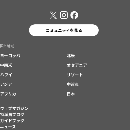
コミュニティを見る
国と地域
ヨーロッパ
北米
中南米
オセアニア
ハワイ
リゾート
アジア
中近東
アフリカ
日本
ウェブマガジン
特派員ブログ
ガイドブック
ニュース