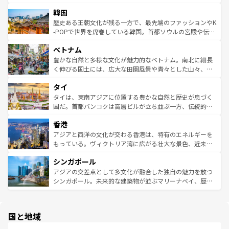
っている。訪れるたびに新しい発見と感動が待っているハ
ービーフなどの食文化も豊かで、美味しいものであふれて
北やノスタルジックな町並みが人気な九份（ジォウフェ
ワイを、存分に味わってほしい。 なお、新着のハワイ情報
韓国
いる。アクティビティも充実しており、サーフィンやダイ
ン）、静ひつな山岳地帯である台湾東部など、都市の喧騒
は
コンテンツ一覧
を参照してほしい。
ビング、ハイキングなど、アウトドア好きにはたまらな
と山間の静けさが共存しており、訪れる人に新しい発見と
歴史ある王朝文化が残る一方で、最先端のファッションやK
い。オーストラリアの多彩な魅力を存分に味わいつくそ
驚きをもたらしてくれる。また、奥深い台湾の食文化も魅
-POPで世界を席巻している韓国。首都ソウルの宮殿や伝統
う。 なお、新着のオーストラリア情報は
コンテンツ一覧
を
力で、夜市などの屋台グルメから高級料理、ヘルシーで美
家屋が並ぶエリアでは韓国の歴史と文化に浸ることがで
参照してほしい。
ベトナム
容にもいいと評判のスイーツなど、バラエティ豊かな料理
き、地方に足を延ばせば四季折々の自然美を楽しむことが
が味わえる。 なお、新着の台湾情報は
コンテンツ一覧
を参
できる。そして、キムチや焼肉、絶品のストリートフード
豊かな自然と多様な文化が魅力的なベトナム。南北に細長
照してほしい。
まで、さまざまな韓国料理が待っている。夜には、韓国な
く伸びる国土には、広大な田園風景や青々とした山々、世
らではのナイトライフも堪能できる。あたたかいホスピタ
界遺産に登録された壮大な自然景観が点在し、都市部では
タイ
リティに包まれながら、韓国の多彩な魅力を心ゆくまで味
急速な発展と共に伝統が息づく。ハノイの古い町並みやホ
わってみてほしい。 なお、新着の韓国情報は
コンテンツ一
ーチミン市のフランス統治時代の建物も、独特の雰囲気を
タイは、東南アジアに位置する豊かな自然と歴史が息づく
覧
を参照してほしい。
醸し出している。また、バラエティの豊かさとおいしさで
国だ。首都バンコクは高層ビルが立ち並ぶ一方、伝統的な
世界中の食通を魅了してやまないベトナム料理も魅力のひ
寺院や市場がいたるところに点在し、古きよき文化と現代
香港
とつ。フォーやバインミー、ベトナムコーヒーなどは、ぜ
の活気が交差している。北部ではチェンマイなどの山岳地
ひ現地で味わいたい。どの地域を訪れてもあたたかい人々
帯で自然と触れ合い、南部ではプーケットやクラビの美し
アジアと西洋の文化が交わる香港は、特有のエネルギーを
が旅行者を迎えてくれるので、きっと忘れられない旅にな
いビーチでリゾート気分を楽しむことができる。タイ料理
もっている。ヴィクトリア湾に広がる壮大な景色、近未来
るはずだ。 なお、新着のベトナム情報は
コンテンツ一覧
を
は世界的に有名で、屋台から高級レストランまで味覚を刺
的なアートスポット、そして歴史と現代が融合した町並
参照してほしい。
シンガポール
激する。気候は一年中温暖で、どの季節にも異なる楽しみ
み、どこを訪れても感動するはず。観光スポットが密集し
が待っている。親しみやすいタイの人々、仏教を中心とし
ており、効率よく見どころを回れるのも魅力。息をのむよ
アジアの交差点として多文化が融合した独自の魅力を放つ
た文化、そして多様な観光資源が、訪れる旅人を魅了し続
うな絶景から文化的な体験まで、香港を存分に楽しみ尽く
シンガポール。未来的な建築物が並ぶマリーナベイ、歴史
ける。 なお、新着のタイ情報は
コンテンツ一覧
を参照して
そう。 なお、新着の香港情報は
コンテンツ一覧
を参照して
と伝統を感じられるエスニックタウン、多数の緑豊かな公
ほしい。
ほしい。
園や自然保護区など、自然が調和した近代的な景観と文化
の多様性あふれるカラフルな町は、どこを歩いても新しい
国と地域
発見がある。さらに、治安のよさや充実した公共交通機関
も、旅行者にとっては魅力的なポイント。グルメも豊富