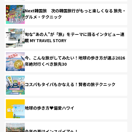
Next韓国旅 次の韓国旅行がもっと楽しくなる 旅先・
グルメ・テクニック
旬な“あの人”が「旅」をテーマに語るインタビュー連
載 MY TRAVEL STORY
今、こんな旅がしてみたい！地球の歩き方が選ぶ2026
年絶対行くべき旅先30
コスパもタイパもかなえる！賢者の旅テクニック
地球の歩き方♥偏愛ハワイ
今年の夏はインスパイアへ！