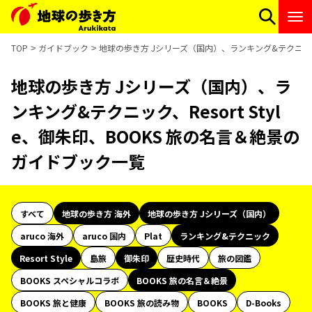
TOP
ガイドブック
地球の歩き方 Jシリーズ（国内）、ランキング&テクニック、R
地球の歩き方 Jシリーズ（国内）、ラ
ンキング&テクニック、Resort Styl
e、御朱印、BOOKS 旅の名言＆絶景の
ガイドブック一覧
すべて
地球の歩き方 海外
地球の歩き方 Jシリーズ（国内）
aruco 海外
aruco 国内
Plat
ランキング&テクニック
Resort Style
島旅
御朱印
歴史時代
旅の図鑑
BOOKS スペシャルコラボ
BOOKS 旅の名言＆絶景
BOOKS 旅と健康
BOOKS 旅の読み物
BOOKS
D-Books