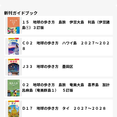
新刊ガイドブック
１５ 地球の歩き方 島旅 伊豆大島 利島（伊豆諸
島①）３訂版
Ｃ０２ 地球の歩き方 ハワイ島 ２０２７～２０２
８
Ｊ３３ 地球の歩き方 墨田区
０２ 地球の歩き方 島旅 奄美大島 喜界島 加計
呂麻島（奄美群島１） ５訂版
Ｄ１７ 地球の歩き方 タイ ２０２７～２０２８