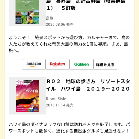
島 喜界島 加計呂麻島（奄美群島
１） ５訂版
島旅
2026.08.06 発売
ようこそ！ 絶景スポットから遊び方、カルチャーまで、島の
人たちが教えてくれた奄美大島の魅力を1冊に凝縮。さあ、島
旅へ。
詳細を見る
Ｒ０２ 地球の歩き方 リゾートスタ
イル ハワイ島 ２０１９～２０２０
Resort Style
2018.11.14 発売
ハワイ島のダイナミックな自然は訪れる人々を魅了します。パ
ワースポットも数多く、進化する自然派グルメも見逃せない！