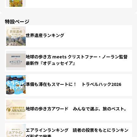
特設ページ
世界遺産ランキング
地球の歩き方 meets クリストファー・ノーラン監督
最新作『オデュッセイア』
準備も滞在もスマートに！ トラベルハック2026
地球の歩き方アワード みんなで選ぶ、旅のベスト。
エアラインランキング 読者の投票をもとにランキン
グ形式で発表