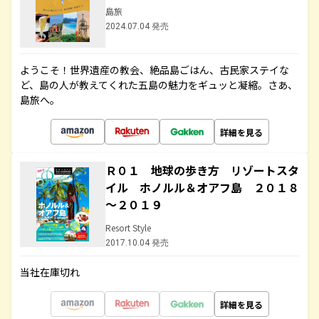
島旅
2024.07.04 発売
ようこそ！世界遺産の教会、絶品島ごはん、古民家ステイな
ど、島の人が教えてくれた五島の魅力をギュッと凝縮。さあ、
島旅へ。
詳細を見る
Ｒ０１ 地球の歩き方 リゾートスタ
イル ホノルル＆オアフ島 ２０１８
～２０１９
Resort Style
2017.10.04 発売
当社在庫切れ
詳細を見る