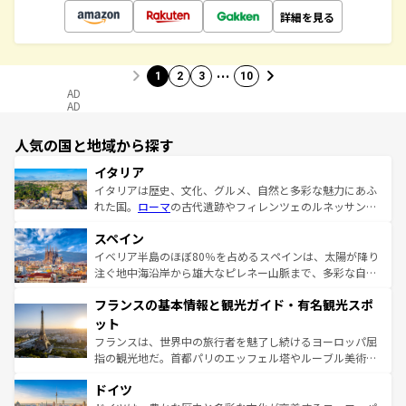
詳細を見る
…
1
2
3
10
AD
AD
人気の国と地域から探す
イタリア
イタリアは歴史、文化、グルメ、自然と多彩な魅力にあふ
れた国。
ローマ
の古代遺跡やフィレンツェのルネッサンス
美術、ヴェネツィアの運河など、歴史あるスポットはもち
スペイン
ろん、トスカーナの美しい田園風景やアマルフィ海岸の絶
景など、自然景観も見逃せない。観光の合間には、本場の
イベリア半島のほぼ80％を占めるスペインは、太陽が降り
ピザやパスタなど、絶品のイタリア料理を堪能することも
注ぐ地中海沿岸から雄大なピレネー山脈まで、多彩な自然
できる。朝目覚めてから夜眠るまで、すべての瞬間を楽し
と文化が詰まったヨーロッパ屈指の旅行先だ。多様な地域
フランスの基本情報と観光ガイド・有名観光スポ
ませてくれるイタリアで、忘れられない旅をしてみよう！
文化が根付くこの国では、情熱的なフラメンコ、熱気あふ
なお、新着のイタリア情報は
コンテンツ一覧
を参照してほ
れる闘牛、そして美味しいタパスが生活の一部となってい
ット
しい。
る。首都マドリードの洗練された雰囲気や、バルセロナの
フランスは、世界中の旅行者を魅了し続けるヨーロッパ屈
アートに溢れた街角から、地方では古代ローマ遺跡や中世
指の観光地だ。首都パリのエッフェル塔やルーブル美術館
の城塞都市、穏やかなビーチリゾートまで多彩な表情を見
といった象徴的なスポットから、田舎町の古風な美しさま
せる。地方によって風土や気候が異なるスペインはその個
ドイツ
で、幅広い魅力が詰まっている。華麗な宮殿、歴史的な大
性で訪れる人を魅了する。 なお、新着のスペイン情報は
コ