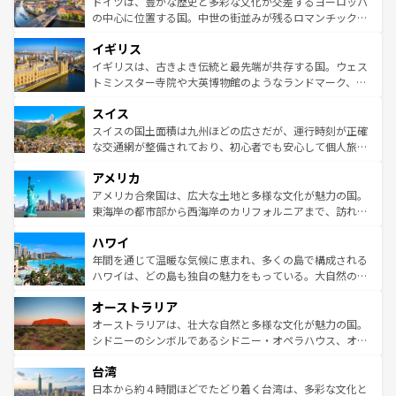
聖堂、美しいビーチ、そして豊かな自然が、訪れる者を心
ドイツは、豊かな歴史と多彩な文化が交差するヨーロッパ
ンテンツ一覧
を参照してほしい。
から魅了する。また、フランスは美食の国としても知ら
の中心に位置する国。中世の街並みが残るロマンチック街
れ、フランス料理はユネスコ無形文化遺産にも登録されて
道から、未来を先取りするようなモダンな都市まで多様な
イギリス
いる。シャンパンの発祥地であるランス、プロヴァンスの
顔を持つこの国は、どこを歩いても飽きることがない。ベ
香り高いラベンダー畑など、多彩な楽しみ方が可能だ。さ
ルリンの文化的活気、バイエルン州のアルプスの絶景、そ
イギリスは、古きよき伝統と最先端が共存する国。ウェス
らに、パリ以外の地域にも魅力が溢れており、どの街角に
してライン川沿いのワイン畑といった風景は必見。ビール
トミンスター寺院や大英博物館のようなランドマーク、歴
も豊かな歴史と文化が息づいている。パリ以外の個性あふ
とソーセージを味わいながら地元の人と過ごす楽しい時間
史ある大学都市、美しい丘陵地帯や牧歌的な風景など、エ
れる地方に足を運ぶとそれぞれで全く異なる文化を体験で
スイス
は、お酒好きな人にはぜひ体験してほしい。 なお、新着の
リアごとに異なる魅力がある。また、優雅なアフタヌーン
きるだろう。 なお、新着のフランス情報は
コンテンツ一覧
ドイツ情報は
コンテンツ一覧
を参照してほしい。
ティー、ビール好きにはたまらない英国パブ、サッカー観
スイスの国土面積は九州ほどの広さだが、運行時刻が正確
を参照してほしい。
戦など、本場だからこそできる体験も豊富。イギリスを旅
な交通網が整備されており、初心者でも安心して個人旅行
して楽しみつくそう。 なお、新着のイギリス情報は
コンテ
を楽しめる。日本同様に時刻表どおりの旅が可能だ。中世
アメリカ
ンツ一覧
を参照してほしい。
の建物がそのまま残る町や、スイスならではのユニークな
博物館もあり、アルプス観光だけでなく町歩きも満喫する
アメリカ合衆国は、広大な土地と多様な文化が魅力の国。
ことができる。国民の所得が高いため物価も高いが、旅行
東海岸の都市部から西海岸のカリフォルニアまで、訪れる
者向けの交通パス提供のサービスもあり、うまく活用すれ
場所ごとに異なる風景と体験が待っている。ニューヨーク
ハワイ
ば市内交通費無料で観光を楽しむこともできる。 なお、新
のような巨大都市は、観光、ショッピング、エンターテイ
着のスイス情報は
コンテンツ一覧
を参照してほしい。
ンメントが詰まった刺激的なスポットだ。一方、アメリカ
年間を通じて温暖な気候に恵まれ、多くの島で構成される
西部には大自然が広がり、グランドキャニオンやイエロー
ハワイは、どの島も独自の魅力をもっている。大自然の神
ストーン国立公園といった絶景が堪能できる。さらに、南
秘を感じたいなら、火山が生み出した壮大な景観を誇るハ
オーストラリア
部のニューオーリンズでは、音楽と美食が融合した独特の
ワイ島は見逃せない。また、定番の観光地といえばオアフ
文化が魅力。旅行者はアメリカの各地域で異なる魅力を楽
島だが、静かな自然を求めるならマウイ島やカウアイ島が
オーストラリアは、壮大な自然と多様な文化が魅力の国。
しみながら、その多様性と豊かな歴史を感じることができ
おすすめ。エメラルドグリーンに輝く海をはじめ、豊かな
シドニーのシンボルであるシドニー・オペラハウス、オー
るだろう。車でのロードトリップや列車の旅も、アメリカ
文化や歴史が息づいている。「アロハスピリット」と呼ば
ストラリア東海岸北部に広がる大サンゴ礁地帯グレートバ
ならではの贅沢な旅のスタイルだ。 なお、新着のアメリカ
台湾
れるおもてなしの心で訪れる人々を迎えてくれるハワイの
リアリーフや大陸中央部にそびえるウルル（エアーズロッ
情報は
コンテンツ一覧
を参照してほしい。
人々、おいしいローカルフードやハワイアンミュージッ
ク）、タスマニアの美しい原生林やケアンズの熱帯雨林な
日本から約４時間ほどでたどり着く台湾は、多彩な文化と