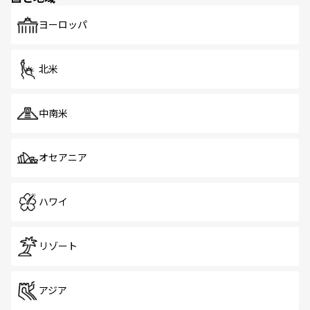
も、旅行者にとっては魅力的なポイント。グルメも豊富
で、ホーカーズは地元の風情を楽しめる外せないスポット
ヨーロッパ
だ。訪れる人を飽きさせないシンガポールで、多様な魅力
を体感しよう。 なお、新着のシンガポール情報は
コンテン
ツ一覧
を参照してほしい。
北米
中南米
オセアニア
ハワイ
リゾート
アジア