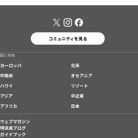
コミュニティを見る
国と地域
ヨーロッパ
北米
中南米
オセアニア
ハワイ
リゾート
アジア
中近東
アフリカ
日本
ウェブマガジン
特派員ブログ
ガイドブック