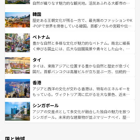
ク、伝統的なフラダンスなど、すべてがハワイの魅力を彩
ど、見どころがたくさん。また、カフェやワイン、オージ
自然が織りなす魅力的な観光地。活気あふれる大都市の台
っている。訪れるたびに新しい発見と感動が待っているハ
ービーフなどの食文化も豊かで、美味しいものであふれて
北やノスタルジックな町並みが人気な九份（ジォウフェ
ワイを、存分に味わってほしい。 なお、新着のハワイ情報
韓国
いる。アクティビティも充実しており、サーフィンやダイ
ン）、静ひつな山岳地帯である台湾東部など、都市の喧騒
は
コンテンツ一覧
を参照してほしい。
ビング、ハイキングなど、アウトドア好きにはたまらな
と山間の静けさが共存しており、訪れる人に新しい発見と
歴史ある王朝文化が残る一方で、最先端のファッションやK
い。オーストラリアの多彩な魅力を存分に味わいつくそ
驚きをもたらしてくれる。また、奥深い台湾の食文化も魅
-POPで世界を席巻している韓国。首都ソウルの宮殿や伝統
う。 なお、新着のオーストラリア情報は
コンテンツ一覧
を
力で、夜市などの屋台グルメから高級料理、ヘルシーで美
家屋が並ぶエリアでは韓国の歴史と文化に浸ることがで
参照してほしい。
ベトナム
容にもいいと評判のスイーツなど、バラエティ豊かな料理
き、地方に足を延ばせば四季折々の自然美を楽しむことが
が味わえる。 なお、新着の台湾情報は
コンテンツ一覧
を参
できる。そして、キムチや焼肉、絶品のストリートフード
豊かな自然と多様な文化が魅力的なベトナム。南北に細長
照してほしい。
まで、さまざまな韓国料理が待っている。夜には、韓国な
く伸びる国土には、広大な田園風景や青々とした山々、世
らではのナイトライフも堪能できる。あたたかいホスピタ
界遺産に登録された壮大な自然景観が点在し、都市部では
タイ
リティに包まれながら、韓国の多彩な魅力を心ゆくまで味
急速な発展と共に伝統が息づく。ハノイの古い町並みやホ
わってみてほしい。 なお、新着の韓国情報は
コンテンツ一
ーチミン市のフランス統治時代の建物も、独特の雰囲気を
タイは、東南アジアに位置する豊かな自然と歴史が息づく
覧
を参照してほしい。
醸し出している。また、バラエティの豊かさとおいしさで
国だ。首都バンコクは高層ビルが立ち並ぶ一方、伝統的な
世界中の食通を魅了してやまないベトナム料理も魅力のひ
寺院や市場がいたるところに点在し、古きよき文化と現代
香港
とつ。フォーやバインミー、ベトナムコーヒーなどは、ぜ
の活気が交差している。北部ではチェンマイなどの山岳地
ひ現地で味わいたい。どの地域を訪れてもあたたかい人々
帯で自然と触れ合い、南部ではプーケットやクラビの美し
アジアと西洋の文化が交わる香港は、特有のエネルギーを
が旅行者を迎えてくれるので、きっと忘れられない旅にな
いビーチでリゾート気分を楽しむことができる。タイ料理
もっている。ヴィクトリア湾に広がる壮大な景色、近未来
るはずだ。 なお、新着のベトナム情報は
コンテンツ一覧
を
は世界的に有名で、屋台から高級レストランまで味覚を刺
的なアートスポット、そして歴史と現代が融合した町並
参照してほしい。
シンガポール
激する。気候は一年中温暖で、どの季節にも異なる楽しみ
み、どこを訪れても感動するはず。観光スポットが密集し
が待っている。親しみやすいタイの人々、仏教を中心とし
ており、効率よく見どころを回れるのも魅力。息をのむよ
アジアの交差点として多文化が融合した独自の魅力を放つ
た文化、そして多様な観光資源が、訪れる旅人を魅了し続
うな絶景から文化的な体験まで、香港を存分に楽しみ尽く
シンガポール。未来的な建築物が並ぶマリーナベイ、歴史
ける。 なお、新着のタイ情報は
コンテンツ一覧
を参照して
そう。 なお、新着の香港情報は
コンテンツ一覧
を参照して
と伝統を感じられるエスニックタウン、多数の緑豊かな公
ほしい。
ほしい。
園や自然保護区など、自然が調和した近代的な景観と文化
の多様性あふれるカラフルな町は、どこを歩いても新しい
国と地域
発見がある。さらに、治安のよさや充実した公共交通機関