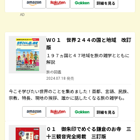
詳細を見る
AD
Ｗ０１ 世界２４４の国と地域 改訂
版
１９７ヵ国と４７地域を旅の雑学とともに
解説
旅の図鑑
2024.07.18 発売
今こそ学びたい世界のことを集めました！首都、言語、民族、
宗教、特長、現地の挨拶、誰かに話したくなる旅の雑学も。
詳細を見る
０１ 御朱印でめぐる鎌倉のお寺 三
十三観音完全掲載 三訂版