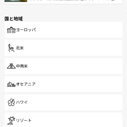
ける。 なお、新着のタイ情報は
コンテンツ一覧
を参照して
そう。 なお、新着の香港情報は
コンテンツ一覧
を参照して
と伝統を感じられるエスニックタウン、多数の緑豊かな公
ほしい。
ほしい。
園や自然保護区など、自然が調和した近代的な景観と文化
の多様性あふれるカラフルな町は、どこを歩いても新しい
国と地域
発見がある。さらに、治安のよさや充実した公共交通機関
も、旅行者にとっては魅力的なポイント。グルメも豊富
で、ホーカーズは地元の風情を楽しめる外せないスポット
ヨーロッパ
だ。訪れる人を飽きさせないシンガポールで、多様な魅力
を体感しよう。 なお、新着のシンガポール情報は
コンテン
ツ一覧
を参照してほしい。
北米
中南米
オセアニア
ハワイ
リゾート