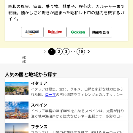
昭和の風景、家電、乗り物、駄菓子、喫茶店、カルチャーまで
網羅。懐かしさと驚きが詰まった昭和レトロの魅力を旅するガ
イド。
詳細を見る
…
1
2
3
10
AD
AD
人気の国と地域から探す
イタリア
イタリアは歴史、文化、グルメ、自然と多彩な魅力にあふ
れた国。
ローマ
の古代遺跡やフィレンツェのルネッサンス
美術、ヴェネツィアの運河など、歴史あるスポットはもち
スペイン
ろん、トスカーナの美しい田園風景やアマルフィ海岸の絶
景など、自然景観も見逃せない。観光の合間には、本場の
イベリア半島のほぼ80％を占めるスペインは、太陽が降り
ピザやパスタなど、絶品のイタリア料理を堪能することも
注ぐ地中海沿岸から雄大なピレネー山脈まで、多彩な自然
できる。朝目覚めてから夜眠るまで、すべての瞬間を楽し
と文化が詰まったヨーロッパ屈指の旅行先だ。多様な地域
フランス
ませてくれるイタリアで、忘れられない旅をしてみよう！
文化が根付くこの国では、情熱的なフラメンコ、熱気あふ
なお、新着のイタリア情報は
コンテンツ一覧
を参照してほ
れる闘牛、そして美味しいタパスが生活の一部となってい
フランスは、世界中の旅行者を魅了し続けるヨーロッパ屈