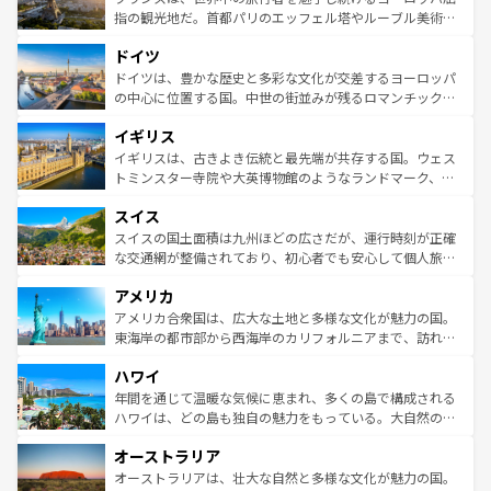
しい。
る。首都マドリードの洗練された雰囲気や、バルセロナの
指の観光地だ。首都パリのエッフェル塔やルーブル美術館
アートに溢れた街角から、地方では古代ローマ遺跡や中世
といった象徴的なスポットから、田舎町の古風な美しさま
ドイツ
の城塞都市、穏やかなビーチリゾートまで多彩な表情を見
で、幅広い魅力が詰まっている。華麗な宮殿、歴史的な大
せる。地方によって風土や気候が異なるスペインはその個
聖堂、美しいビーチ、そして豊かな自然が、訪れる者を心
ドイツは、豊かな歴史と多彩な文化が交差するヨーロッパ
性で訪れる人を魅了する。 なお、新着のスペイン情報は
コ
から魅了する。また、フランスは美食の国としても知ら
の中心に位置する国。中世の街並みが残るロマンチック街
ンテンツ一覧
を参照してほしい。
れ、フランス料理はユネスコ無形文化遺産にも登録されて
道から、未来を先取りするようなモダンな都市まで多様な
イギリス
いる。シャンパンの発祥地であるランス、プロヴァンスの
顔を持つこの国は、どこを歩いても飽きることがない。ベ
香り高いラベンダー畑など、多彩な楽しみ方が可能だ。さ
ルリンの文化的活気、バイエルン州のアルプスの絶景、そ
イギリスは、古きよき伝統と最先端が共存する国。ウェス
らに、パリ以外の地域にも魅力が溢れており、どの街角に
してライン川沿いのワイン畑といった風景は必見。ビール
トミンスター寺院や大英博物館のようなランドマーク、歴
も豊かな歴史と文化が息づいている。パリ以外の個性あふ
とソーセージを味わいながら地元の人と過ごす楽しい時間
史ある大学都市、美しい丘陵地帯や牧歌的な風景など、エ
れる地方に足を運ぶとそれぞれで全く異なる文化を体験で
スイス
は、お酒好きな人にはぜひ体験してほしい。 なお、新着の
リアごとに異なる魅力がある。また、優雅なアフタヌーン
きるだろう。 なお、新着のフランス情報は
コンテンツ一覧
ドイツ情報は
コンテンツ一覧
を参照してほしい。
ティー、ビール好きにはたまらない英国パブ、サッカー観
スイスの国土面積は九州ほどの広さだが、運行時刻が正確
を参照してほしい。
戦など、本場だからこそできる体験も豊富。イギリスを旅
な交通網が整備されており、初心者でも安心して個人旅行
して楽しみつくそう。 なお、新着のイギリス情報は
コンテ
を楽しめる。日本同様に時刻表どおりの旅が可能だ。中世
アメリカ
ンツ一覧
を参照してほしい。
の建物がそのまま残る町や、スイスならではのユニークな
博物館もあり、アルプス観光だけでなく町歩きも満喫する
アメリカ合衆国は、広大な土地と多様な文化が魅力の国。
ことができる。国民の所得が高いため物価も高いが、旅行
東海岸の都市部から西海岸のカリフォルニアまで、訪れる
者向けの交通パス提供のサービスもあり、うまく活用すれ
場所ごとに異なる風景と体験が待っている。ニューヨーク
ハワイ
ば市内交通費無料で観光を楽しむこともできる。 なお、新
のような巨大都市は、観光、ショッピング、エンターテイ
着のスイス情報は
コンテンツ一覧
を参照してほしい。
ンメントが詰まった刺激的なスポットだ。一方、アメリカ
年間を通じて温暖な気候に恵まれ、多くの島で構成される
西部には大自然が広がり、グランドキャニオンやイエロー
ハワイは、どの島も独自の魅力をもっている。大自然の神
ストーン国立公園といった絶景が堪能できる。さらに、南
秘を感じたいなら、火山が生み出した壮大な景観を誇るハ
オーストラリア
部のニューオーリンズでは、音楽と美食が融合した独特の
ワイ島は見逃せない。また、定番の観光地といえばオアフ
文化が魅力。旅行者はアメリカの各地域で異なる魅力を楽
島だが、静かな自然を求めるならマウイ島やカウアイ島が
オーストラリアは、壮大な自然と多様な文化が魅力の国。