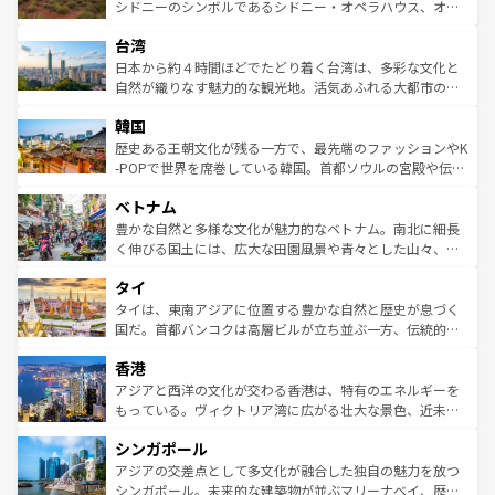
しみながら、その多様性と豊かな歴史を感じることができ
おすすめ。エメラルドグリーンに輝く海をはじめ、豊かな
シドニーのシンボルであるシドニー・オペラハウス、オー
るだろう。車でのロードトリップや列車の旅も、アメリカ
文化や歴史が息づいている。「アロハスピリット」と呼ば
ストラリア東海岸北部に広がる大サンゴ礁地帯グレートバ
ならではの贅沢な旅のスタイルだ。 なお、新着のアメリカ
台湾
れるおもてなしの心で訪れる人々を迎えてくれるハワイの
リアリーフや大陸中央部にそびえるウルル（エアーズロッ
情報は
コンテンツ一覧
を参照してほしい。
人々、おいしいローカルフードやハワイアンミュージッ
ク）、タスマニアの美しい原生林やケアンズの熱帯雨林な
日本から約４時間ほどでたどり着く台湾は、多彩な文化と
ク、伝統的なフラダンスなど、すべてがハワイの魅力を彩
ど、見どころがたくさん。また、カフェやワイン、オージ
自然が織りなす魅力的な観光地。活気あふれる大都市の台
っている。訪れるたびに新しい発見と感動が待っているハ
ービーフなどの食文化も豊かで、美味しいものであふれて
北やノスタルジックな町並みが人気な九份（ジォウフェ
ワイを、存分に味わってほしい。 なお、新着のハワイ情報
韓国
いる。アクティビティも充実しており、サーフィンやダイ
ン）、静ひつな山岳地帯である台湾東部など、都市の喧騒
は
コンテンツ一覧
を参照してほしい。
ビング、ハイキングなど、アウトドア好きにはたまらな
と山間の静けさが共存しており、訪れる人に新しい発見と
歴史ある王朝文化が残る一方で、最先端のファッションやK
い。オーストラリアの多彩な魅力を存分に味わいつくそ
驚きをもたらしてくれる。また、奥深い台湾の食文化も魅
-POPで世界を席巻している韓国。首都ソウルの宮殿や伝統
う。 なお、新着のオーストラリア情報は
コンテンツ一覧
を
力で、夜市などの屋台グルメから高級料理、ヘルシーで美
家屋が並ぶエリアでは韓国の歴史と文化に浸ることがで
参照してほしい。
ベトナム
容にもいいと評判のスイーツなど、バラエティ豊かな料理
き、地方に足を延ばせば四季折々の自然美を楽しむことが
が味わえる。 なお、新着の台湾情報は
コンテンツ一覧
を参
できる。そして、キムチや焼肉、絶品のストリートフード
豊かな自然と多様な文化が魅力的なベトナム。南北に細長
照してほしい。
まで、さまざまな韓国料理が待っている。夜には、韓国な
く伸びる国土には、広大な田園風景や青々とした山々、世
らではのナイトライフも堪能できる。あたたかいホスピタ
界遺産に登録された壮大な自然景観が点在し、都市部では
タイ
リティに包まれながら、韓国の多彩な魅力を心ゆくまで味
急速な発展と共に伝統が息づく。ハノイの古い町並みやホ
わってみてほしい。 なお、新着の韓国情報は
コンテンツ一
ーチミン市のフランス統治時代の建物も、独特の雰囲気を
タイは、東南アジアに位置する豊かな自然と歴史が息づく
覧
を参照してほしい。
醸し出している。また、バラエティの豊かさとおいしさで
国だ。首都バンコクは高層ビルが立ち並ぶ一方、伝統的な
世界中の食通を魅了してやまないベトナム料理も魅力のひ
寺院や市場がいたるところに点在し、古きよき文化と現代
香港
とつ。フォーやバインミー、ベトナムコーヒーなどは、ぜ
の活気が交差している。北部ではチェンマイなどの山岳地
ひ現地で味わいたい。どの地域を訪れてもあたたかい人々
帯で自然と触れ合い、南部ではプーケットやクラビの美し
アジアと西洋の文化が交わる香港は、特有のエネルギーを
が旅行者を迎えてくれるので、きっと忘れられない旅にな
いビーチでリゾート気分を楽しむことができる。タイ料理
もっている。ヴィクトリア湾に広がる壮大な景色、近未来
るはずだ。 なお、新着のベトナム情報は
コンテンツ一覧
を
は世界的に有名で、屋台から高級レストランまで味覚を刺
的なアートスポット、そして歴史と現代が融合した町並
参照してほしい。
シンガポール
激する。気候は一年中温暖で、どの季節にも異なる楽しみ
み、どこを訪れても感動するはず。観光スポットが密集し
が待っている。親しみやすいタイの人々、仏教を中心とし
ており、効率よく見どころを回れるのも魅力。息をのむよ
アジアの交差点として多文化が融合した独自の魅力を放つ
た文化、そして多様な観光資源が、訪れる旅人を魅了し続
うな絶景から文化的な体験まで、香港を存分に楽しみ尽く
シンガポール。未来的な建築物が並ぶマリーナベイ、歴史