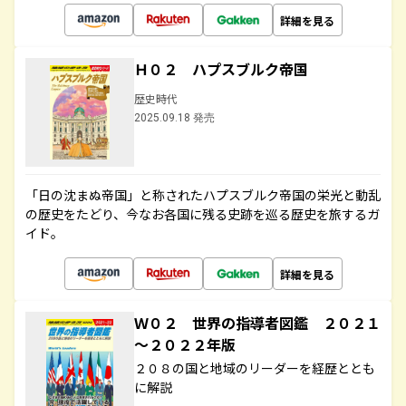
詳細を見る
Ｈ０２ ハプスブルク帝国
歴史時代
2025.09.18 発売
「日の沈まぬ帝国」と称されたハプスブルク帝国の栄光と動乱
の歴史をたどり、今なお各国に残る史跡を巡る歴史を旅するガ
イド。
詳細を見る
Ｗ０２ 世界の指導者図鑑 ２０２１
～２０２２年版
２０８の国と地域のリーダーを経歴ととも
に解説