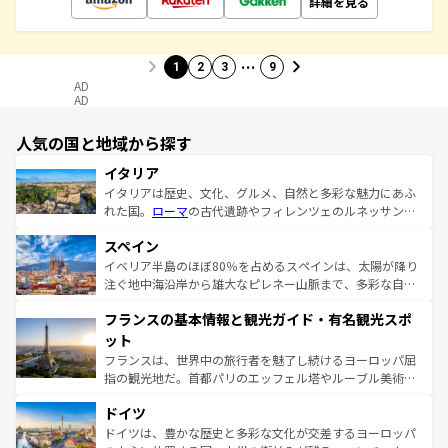
詳細を見る
…
1
2
3
9
AD
AD
人気の国と地域から探す
イタリア
イタリアは歴史、文化、グルメ、自然と多彩な魅力にあふ
れた国。
ローマ
の古代遺跡やフィレンツェのルネッサンス
美術、ヴェネツィアの運河など、歴史あるスポットはもち
スペイン
ろん、トスカーナの美しい田園風景やアマルフィ海岸の絶
景など、自然景観も見逃せない。観光の合間には、本場の
イベリア半島のほぼ80％を占めるスペインは、太陽が降り
ピザやパスタなど、絶品のイタリア料理を堪能することも
注ぐ地中海沿岸から雄大なピレネー山脈まで、多彩な自然
できる。朝目覚めてから夜眠るまで、すべての瞬間を楽し
と文化が詰まったヨーロッパ屈指の旅行先だ。多様な地域
フランスの基本情報と観光ガイド・有名観光スポ
ませてくれるイタリアで、忘れられない旅をしてみよう！
文化が根付くこの国では、情熱的なフラメンコ、熱気あふ
なお、新着のイタリア情報は
コンテンツ一覧
を参照してほ
れる闘牛、そして美味しいタパスが生活の一部となってい
ット
しい。
る。首都マドリードの洗練された雰囲気や、バルセロナの
フランスは、世界中の旅行者を魅了し続けるヨーロッパ屈
アートに溢れた街角から、地方では古代ローマ遺跡や中世
指の観光地だ。首都パリのエッフェル塔やルーブル美術館
の城塞都市、穏やかなビーチリゾートまで多彩な表情を見
といった象徴的なスポットから、田舎町の古風な美しさま
せる。地方によって風土や気候が異なるスペインはその個
ドイツ
で、幅広い魅力が詰まっている。華麗な宮殿、歴史的な大
性で訪れる人を魅了する。 なお、新着のスペイン情報は
コ
聖堂、美しいビーチ、そして豊かな自然が、訪れる者を心
ドイツは、豊かな歴史と多彩な文化が交差するヨーロッパ
ンテンツ一覧
を参照してほしい。