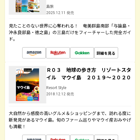
島旅
2025.12.11 発売
見たことのない世界に心奪われる！ 奄美群島南部「与論島・
沖永良部島・徳之島」の三島だけをフィーチャーした完全ガイ
ド。
詳細を見る
Ｒ０３ 地球の歩き方 リゾートスタ
イル マウイ島 ２０１９～２０２０
Resort Style
2018.12.12 発売
大自然から感度の高いグルメ＆ショッピングまで、訪れる度に
新発見があるマウイ島。旬のファーム巡りやマウイ産おみやげ
も満載！