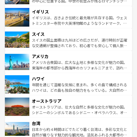
から魅了する。また、フランスは美食の国としても知ら
の中心に位置する国。中世の街並みが残るロマンチック街
れ、フランス料理はユネスコ無形文化遺産にも登録されて
道から、未来を先取りするようなモダンな都市まで多様な
イギリス
いる。シャンパンの発祥地であるランス、プロヴァンスの
顔を持つこの国は、どこを歩いても飽きることがない。ベ
香り高いラベンダー畑など、多彩な楽しみ方が可能だ。さ
ルリンの文化的活気、バイエルン州のアルプスの絶景、そ
イギリスは、古きよき伝統と最先端が共存する国。ウェス
らに、パリ以外の地域にも魅力が溢れており、どの街角に
してライン川沿いのワイン畑といった風景は必見。ビール
トミンスター寺院や大英博物館のようなランドマーク、歴
も豊かな歴史と文化が息づいている。パリ以外の個性あふ
とソーセージを味わいながら地元の人と過ごす楽しい時間
史ある大学都市、美しい丘陵地帯や牧歌的な風景など、エ
れる地方に足を運ぶとそれぞれで全く異なる文化を体験で
スイス
は、お酒好きな人にはぜひ体験してほしい。 なお、新着の
リアごとに異なる魅力がある。また、優雅なアフタヌーン
きるだろう。 なお、新着のフランス情報は
コンテンツ一覧
ドイツ情報は
コンテンツ一覧
を参照してほしい。
ティー、ビール好きにはたまらない英国パブ、サッカー観
スイスの国土面積は九州ほどの広さだが、運行時刻が正確
を参照してほしい。
戦など、本場だからこそできる体験も豊富。イギリスを旅
な交通網が整備されており、初心者でも安心して個人旅行
して楽しみつくそう。 なお、新着のイギリス情報は
コンテ
を楽しめる。日本同様に時刻表どおりの旅が可能だ。中世
アメリカ
ンツ一覧
を参照してほしい。
の建物がそのまま残る町や、スイスならではのユニークな
博物館もあり、アルプス観光だけでなく町歩きも満喫する
アメリカ合衆国は、広大な土地と多様な文化が魅力の国。
ことができる。国民の所得が高いため物価も高いが、旅行
東海岸の都市部から西海岸のカリフォルニアまで、訪れる
者向けの交通パス提供のサービスもあり、うまく活用すれ
場所ごとに異なる風景と体験が待っている。ニューヨーク
ハワイ
ば市内交通費無料で観光を楽しむこともできる。 なお、新
のような巨大都市は、観光、ショッピング、エンターテイ
着のスイス情報は
コンテンツ一覧
を参照してほしい。
ンメントが詰まった刺激的なスポットだ。一方、アメリカ
年間を通じて温暖な気候に恵まれ、多くの島で構成される
西部には大自然が広がり、グランドキャニオンやイエロー
ハワイは、どの島も独自の魅力をもっている。大自然の神
ストーン国立公園といった絶景が堪能できる。さらに、南
秘を感じたいなら、火山が生み出した壮大な景観を誇るハ
オーストラリア
部のニューオーリンズでは、音楽と美食が融合した独特の
ワイ島は見逃せない。また、定番の観光地といえばオアフ
文化が魅力。旅行者はアメリカの各地域で異なる魅力を楽
島だが、静かな自然を求めるならマウイ島やカウアイ島が
オーストラリアは、壮大な自然と多様な文化が魅力の国。
しみながら、その多様性と豊かな歴史を感じることができ
おすすめ。エメラルドグリーンに輝く海をはじめ、豊かな
シドニーのシンボルであるシドニー・オペラハウス、オー
るだろう。車でのロードトリップや列車の旅も、アメリカ
文化や歴史が息づいている。「アロハスピリット」と呼ば
ストラリア東海岸北部に広がる大サンゴ礁地帯グレートバ
ならではの贅沢な旅のスタイルだ。 なお、新着のアメリカ
台湾
れるおもてなしの心で訪れる人々を迎えてくれるハワイの
リアリーフや大陸中央部にそびえるウルル（エアーズロッ
情報は
コンテンツ一覧
を参照してほしい。
人々、おいしいローカルフードやハワイアンミュージッ
ク）、タスマニアの美しい原生林やケアンズの熱帯雨林な
日本から約４時間ほどでたどり着く台湾は、多彩な文化と
ク、伝統的なフラダンスなど、すべてがハワイの魅力を彩
ど、見どころがたくさん。また、カフェやワイン、オージ
自然が織りなす魅力的な観光地。活気あふれる大都市の台