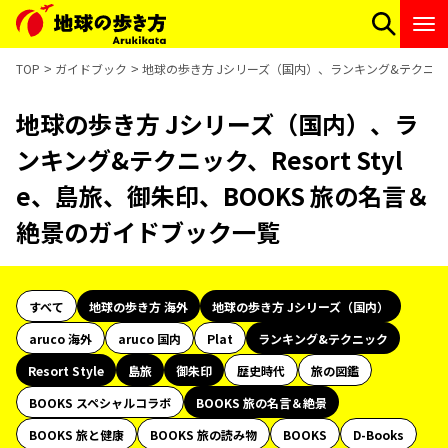
TOP
ガイドブック
地球の歩き方 Jシリーズ（国内）、ランキング&テクニック、R
地球の歩き方 Jシリーズ（国内）、ラ
ンキング&テクニック、Resort Styl
e、島旅、御朱印、BOOKS 旅の名言＆
絶景のガイドブック一覧
すべて
地球の歩き方 海外
地球の歩き方 Jシリーズ（国内）
aruco 海外
aruco 国内
Plat
ランキング&テクニック
Resort Style
島旅
御朱印
歴史時代
旅の図鑑
BOOKS スペシャルコラボ
BOOKS 旅の名言＆絶景
BOOKS 旅と健康
BOOKS 旅の読み物
BOOKS
D-Books