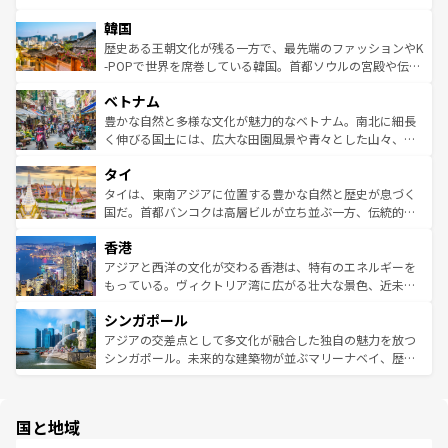
っている。訪れるたびに新しい発見と感動が待っているハ
ービーフなどの食文化も豊かで、美味しいものであふれて
北やノスタルジックな町並みが人気な九份（ジォウフェ
ワイを、存分に味わってほしい。 なお、新着のハワイ情報
韓国
いる。アクティビティも充実しており、サーフィンやダイ
ン）、静ひつな山岳地帯である台湾東部など、都市の喧騒
は
コンテンツ一覧
を参照してほしい。
ビング、ハイキングなど、アウトドア好きにはたまらな
と山間の静けさが共存しており、訪れる人に新しい発見と
歴史ある王朝文化が残る一方で、最先端のファッションやK
い。オーストラリアの多彩な魅力を存分に味わいつくそ
驚きをもたらしてくれる。また、奥深い台湾の食文化も魅
-POPで世界を席巻している韓国。首都ソウルの宮殿や伝統
う。 なお、新着のオーストラリア情報は
コンテンツ一覧
を
力で、夜市などの屋台グルメから高級料理、ヘルシーで美
家屋が並ぶエリアでは韓国の歴史と文化に浸ることがで
参照してほしい。
ベトナム
容にもいいと評判のスイーツなど、バラエティ豊かな料理
き、地方に足を延ばせば四季折々の自然美を楽しむことが
が味わえる。 なお、新着の台湾情報は
コンテンツ一覧
を参
できる。そして、キムチや焼肉、絶品のストリートフード
豊かな自然と多様な文化が魅力的なベトナム。南北に細長
照してほしい。
まで、さまざまな韓国料理が待っている。夜には、韓国な
く伸びる国土には、広大な田園風景や青々とした山々、世
らではのナイトライフも堪能できる。あたたかいホスピタ
界遺産に登録された壮大な自然景観が点在し、都市部では
タイ
リティに包まれながら、韓国の多彩な魅力を心ゆくまで味
急速な発展と共に伝統が息づく。ハノイの古い町並みやホ
わってみてほしい。 なお、新着の韓国情報は
コンテンツ一
ーチミン市のフランス統治時代の建物も、独特の雰囲気を
タイは、東南アジアに位置する豊かな自然と歴史が息づく
覧
を参照してほしい。
醸し出している。また、バラエティの豊かさとおいしさで
国だ。首都バンコクは高層ビルが立ち並ぶ一方、伝統的な
世界中の食通を魅了してやまないベトナム料理も魅力のひ
寺院や市場がいたるところに点在し、古きよき文化と現代
香港
とつ。フォーやバインミー、ベトナムコーヒーなどは、ぜ
の活気が交差している。北部ではチェンマイなどの山岳地
ひ現地で味わいたい。どの地域を訪れてもあたたかい人々
帯で自然と触れ合い、南部ではプーケットやクラビの美し
アジアと西洋の文化が交わる香港は、特有のエネルギーを
が旅行者を迎えてくれるので、きっと忘れられない旅にな
いビーチでリゾート気分を楽しむことができる。タイ料理
もっている。ヴィクトリア湾に広がる壮大な景色、近未来
るはずだ。 なお、新着のベトナム情報は
コンテンツ一覧
を
は世界的に有名で、屋台から高級レストランまで味覚を刺
的なアートスポット、そして歴史と現代が融合した町並
参照してほしい。
シンガポール
激する。気候は一年中温暖で、どの季節にも異なる楽しみ
み、どこを訪れても感動するはず。観光スポットが密集し
が待っている。親しみやすいタイの人々、仏教を中心とし
ており、効率よく見どころを回れるのも魅力。息をのむよ
アジアの交差点として多文化が融合した独自の魅力を放つ
た文化、そして多様な観光資源が、訪れる旅人を魅了し続
うな絶景から文化的な体験まで、香港を存分に楽しみ尽く
シンガポール。未来的な建築物が並ぶマリーナベイ、歴史
ける。 なお、新着のタイ情報は
コンテンツ一覧
を参照して
そう。 なお、新着の香港情報は
コンテンツ一覧
を参照して
と伝統を感じられるエスニックタウン、多数の緑豊かな公
ほしい。
ほしい。
園や自然保護区など、自然が調和した近代的な景観と文化
の多様性あふれるカラフルな町は、どこを歩いても新しい
国と地域
発見がある。さらに、治安のよさや充実した公共交通機関
も、旅行者にとっては魅力的なポイント。グルメも豊富