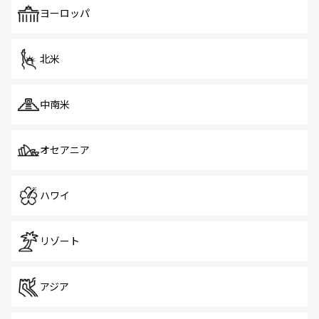
で、ホーカーズは地元の風情を楽しめる外せないスポット
ヨーロッパ
だ。訪れる人を飽きさせないシンガポールで、多様な魅力
を体感しよう。 なお、新着のシンガポール情報は
コンテン
ツ一覧
を参照してほしい。
北米
中南米
オセアニア
ハワイ
リゾート
アジア