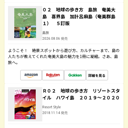
０２ 地球の歩き方 島旅 奄美大
島 喜界島 加計呂麻島（奄美群島
１） ５訂版
島旅
2026.08.06 発売
ようこそ！ 絶景スポットから遊び方、カルチャーまで、島の
人たちが教えてくれた奄美大島の魅力を1冊に凝縮。さあ、島
旅へ。
詳細を見る
Ｒ０２ 地球の歩き方 リゾートスタ
イル ハワイ島 ２０１９～２０２０
Resort Style
2018.11.14 発売