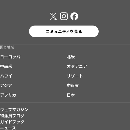
コミュニティを見る
国と地域
ヨーロッパ
北米
中南米
オセアニア
ハワイ
リゾート
アジア
中近東
アフリカ
日本
ウェブマガジン
特派員ブログ
ガイドブック
ニュース