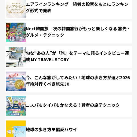
エアラインランキング 読者の投票をもとにランキン
グ形式で発表
Next韓国旅 次の韓国旅行がもっと楽しくなる 旅先・
グルメ・テクニック
旬な“あの人”が「旅」をテーマに語るインタビュー連
載 MY TRAVEL STORY
今、こんな旅がしてみたい！地球の歩き方が選ぶ2026
年絶対行くべき旅先30
コスパもタイパもかなえる！賢者の旅テクニック
地球の歩き方♥偏愛ハワイ