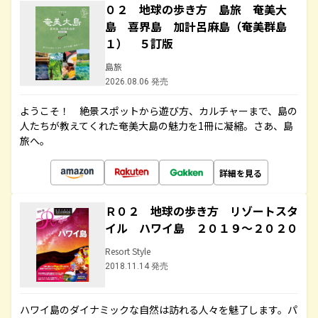
０２ 地球の歩き方 島旅 奄美大
島 喜界島 加計呂麻島（奄美群島
１） ５訂版
島旅
2026.08.06 発売
ようこそ！ 絶景スポットから遊び方、カルチャーまで、島の
人たちが教えてくれた奄美大島の魅力を1冊に凝縮。さあ、島
旅へ。
詳細を見る
Ｒ０２ 地球の歩き方 リゾートスタ
イル ハワイ島 ２０１９～２０２０
Resort Style
2018.11.14 発売
ハワイ島のダイナミックな自然は訪れる人々を魅了します。パ