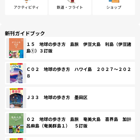
アクティビティ
鉄道・フライト
ショップ
新刊ガイドブック
１５ 地球の歩き方 島旅 伊豆大島 利島（伊豆諸
島①）３訂版
Ｃ０２ 地球の歩き方 ハワイ島 ２０２７～２０２
８
Ｊ３３ 地球の歩き方 墨田区
０２ 地球の歩き方 島旅 奄美大島 喜界島 加計
呂麻島（奄美群島１） ５訂版