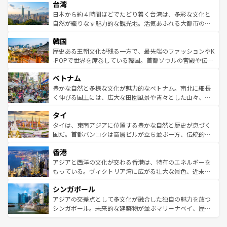
ならではの贅沢な旅のスタイルだ。 なお、新着のアメリカ
台湾
れるおもてなしの心で訪れる人々を迎えてくれるハワイの
リアリーフや大陸中央部にそびえるウルル（エアーズロッ
情報は
コンテンツ一覧
を参照してほしい。
人々、おいしいローカルフードやハワイアンミュージッ
ク）、タスマニアの美しい原生林やケアンズの熱帯雨林な
日本から約４時間ほどでたどり着く台湾は、多彩な文化と
ク、伝統的なフラダンスなど、すべてがハワイの魅力を彩
ど、見どころがたくさん。また、カフェやワイン、オージ
自然が織りなす魅力的な観光地。活気あふれる大都市の台
っている。訪れるたびに新しい発見と感動が待っているハ
ービーフなどの食文化も豊かで、美味しいものであふれて
北やノスタルジックな町並みが人気な九份（ジォウフェ
ワイを、存分に味わってほしい。 なお、新着のハワイ情報
韓国
いる。アクティビティも充実しており、サーフィンやダイ
ン）、静ひつな山岳地帯である台湾東部など、都市の喧騒
は
コンテンツ一覧
を参照してほしい。
ビング、ハイキングなど、アウトドア好きにはたまらな
と山間の静けさが共存しており、訪れる人に新しい発見と
歴史ある王朝文化が残る一方で、最先端のファッションやK
い。オーストラリアの多彩な魅力を存分に味わいつくそ
驚きをもたらしてくれる。また、奥深い台湾の食文化も魅
-POPで世界を席巻している韓国。首都ソウルの宮殿や伝統
う。 なお、新着のオーストラリア情報は
コンテンツ一覧
を
力で、夜市などの屋台グルメから高級料理、ヘルシーで美
家屋が並ぶエリアでは韓国の歴史と文化に浸ることがで
参照してほしい。
ベトナム
容にもいいと評判のスイーツなど、バラエティ豊かな料理
き、地方に足を延ばせば四季折々の自然美を楽しむことが
が味わえる。 なお、新着の台湾情報は
コンテンツ一覧
を参
できる。そして、キムチや焼肉、絶品のストリートフード
豊かな自然と多様な文化が魅力的なベトナム。南北に細長
照してほしい。
まで、さまざまな韓国料理が待っている。夜には、韓国な
く伸びる国土には、広大な田園風景や青々とした山々、世
らではのナイトライフも堪能できる。あたたかいホスピタ
界遺産に登録された壮大な自然景観が点在し、都市部では
タイ
リティに包まれながら、韓国の多彩な魅力を心ゆくまで味
急速な発展と共に伝統が息づく。ハノイの古い町並みやホ
わってみてほしい。 なお、新着の韓国情報は
コンテンツ一
ーチミン市のフランス統治時代の建物も、独特の雰囲気を
タイは、東南アジアに位置する豊かな自然と歴史が息づく
覧
を参照してほしい。
醸し出している。また、バラエティの豊かさとおいしさで
国だ。首都バンコクは高層ビルが立ち並ぶ一方、伝統的な
世界中の食通を魅了してやまないベトナム料理も魅力のひ
寺院や市場がいたるところに点在し、古きよき文化と現代
香港
とつ。フォーやバインミー、ベトナムコーヒーなどは、ぜ
の活気が交差している。北部ではチェンマイなどの山岳地
ひ現地で味わいたい。どの地域を訪れてもあたたかい人々
帯で自然と触れ合い、南部ではプーケットやクラビの美し
アジアと西洋の文化が交わる香港は、特有のエネルギーを
が旅行者を迎えてくれるので、きっと忘れられない旅にな
いビーチでリゾート気分を楽しむことができる。タイ料理
もっている。ヴィクトリア湾に広がる壮大な景色、近未来
るはずだ。 なお、新着のベトナム情報は
コンテンツ一覧
を
は世界的に有名で、屋台から高級レストランまで味覚を刺
的なアートスポット、そして歴史と現代が融合した町並
参照してほしい。
シンガポール
激する。気候は一年中温暖で、どの季節にも異なる楽しみ
み、どこを訪れても感動するはず。観光スポットが密集し
が待っている。親しみやすいタイの人々、仏教を中心とし
ており、効率よく見どころを回れるのも魅力。息をのむよ
アジアの交差点として多文化が融合した独自の魅力を放つ
た文化、そして多様な観光資源が、訪れる旅人を魅了し続
うな絶景から文化的な体験まで、香港を存分に楽しみ尽く
シンガポール。未来的な建築物が並ぶマリーナベイ、歴史
ける。 なお、新着のタイ情報は
コンテンツ一覧
を参照して
そう。 なお、新着の香港情報は
コンテンツ一覧
を参照して
と伝統を感じられるエスニックタウン、多数の緑豊かな公
ほしい。
ほしい。
園や自然保護区など、自然が調和した近代的な景観と文化