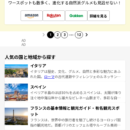
ワースポットも数多く、進化する自然派グルメも見逃せない！
詳細を見る
…
1
2
3
12
AD
AD
人気の国と地域から探す
イタリア
イタリアは歴史、文化、グルメ、自然と多彩な魅力にあふ
れた国。
ローマ
の古代遺跡やフィレンツェのルネッサンス
美術、ヴェネツィアの運河など、歴史あるスポットはもち
スペイン
ろん、トスカーナの美しい田園風景やアマルフィ海岸の絶
景など、自然景観も見逃せない。観光の合間には、本場の
イベリア半島のほぼ80％を占めるスペインは、太陽が降り
ピザやパスタなど、絶品のイタリア料理を堪能することも
注ぐ地中海沿岸から雄大なピレネー山脈まで、多彩な自然
できる。朝目覚めてから夜眠るまで、すべての瞬間を楽し
と文化が詰まったヨーロッパ屈指の旅行先だ。多様な地域
フランスの基本情報と観光ガイド・有名観光スポ
ませてくれるイタリアで、忘れられない旅をしてみよう！
文化が根付くこの国では、情熱的なフラメンコ、熱気あふ
なお、新着のイタリア情報は
コンテンツ一覧
を参照してほ
れる闘牛、そして美味しいタパスが生活の一部となってい
ット
しい。
る。首都マドリードの洗練された雰囲気や、バルセロナの
フランスは、世界中の旅行者を魅了し続けるヨーロッパ屈
アートに溢れた街角から、地方では古代ローマ遺跡や中世
指の観光地だ。首都パリのエッフェル塔やルーブル美術館
の城塞都市、穏やかなビーチリゾートまで多彩な表情を見