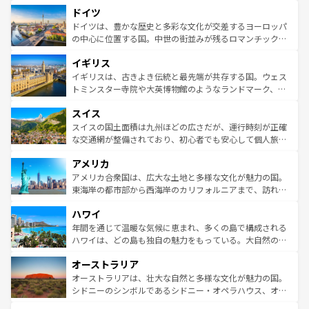
といった象徴的なスポットから、田舎町の古風な美しさま
せる。地方によって風土や気候が異なるスペインはその個
ドイツ
で、幅広い魅力が詰まっている。華麗な宮殿、歴史的な大
性で訪れる人を魅了する。 なお、新着のスペイン情報は
コ
聖堂、美しいビーチ、そして豊かな自然が、訪れる者を心
ドイツは、豊かな歴史と多彩な文化が交差するヨーロッパ
ンテンツ一覧
を参照してほしい。
から魅了する。また、フランスは美食の国としても知ら
の中心に位置する国。中世の街並みが残るロマンチック街
れ、フランス料理はユネスコ無形文化遺産にも登録されて
道から、未来を先取りするようなモダンな都市まで多様な
イギリス
いる。シャンパンの発祥地であるランス、プロヴァンスの
顔を持つこの国は、どこを歩いても飽きることがない。ベ
香り高いラベンダー畑など、多彩な楽しみ方が可能だ。さ
ルリンの文化的活気、バイエルン州のアルプスの絶景、そ
イギリスは、古きよき伝統と最先端が共存する国。ウェス
らに、パリ以外の地域にも魅力が溢れており、どの街角に
してライン川沿いのワイン畑といった風景は必見。ビール
トミンスター寺院や大英博物館のようなランドマーク、歴
も豊かな歴史と文化が息づいている。パリ以外の個性あふ
とソーセージを味わいながら地元の人と過ごす楽しい時間
史ある大学都市、美しい丘陵地帯や牧歌的な風景など、エ
れる地方に足を運ぶとそれぞれで全く異なる文化を体験で
スイス
は、お酒好きな人にはぜひ体験してほしい。 なお、新着の
リアごとに異なる魅力がある。また、優雅なアフタヌーン
きるだろう。 なお、新着のフランス情報は
コンテンツ一覧
ドイツ情報は
コンテンツ一覧
を参照してほしい。
ティー、ビール好きにはたまらない英国パブ、サッカー観
スイスの国土面積は九州ほどの広さだが、運行時刻が正確
を参照してほしい。
戦など、本場だからこそできる体験も豊富。イギリスを旅
な交通網が整備されており、初心者でも安心して個人旅行
して楽しみつくそう。 なお、新着のイギリス情報は
コンテ
を楽しめる。日本同様に時刻表どおりの旅が可能だ。中世
アメリカ
ンツ一覧
を参照してほしい。
の建物がそのまま残る町や、スイスならではのユニークな
博物館もあり、アルプス観光だけでなく町歩きも満喫する
アメリカ合衆国は、広大な土地と多様な文化が魅力の国。
ことができる。国民の所得が高いため物価も高いが、旅行
東海岸の都市部から西海岸のカリフォルニアまで、訪れる
者向けの交通パス提供のサービスもあり、うまく活用すれ
場所ごとに異なる風景と体験が待っている。ニューヨーク
ハワイ
ば市内交通費無料で観光を楽しむこともできる。 なお、新
のような巨大都市は、観光、ショッピング、エンターテイ
着のスイス情報は
コンテンツ一覧
を参照してほしい。
ンメントが詰まった刺激的なスポットだ。一方、アメリカ
年間を通じて温暖な気候に恵まれ、多くの島で構成される
西部には大自然が広がり、グランドキャニオンやイエロー
ハワイは、どの島も独自の魅力をもっている。大自然の神
ストーン国立公園といった絶景が堪能できる。さらに、南
秘を感じたいなら、火山が生み出した壮大な景観を誇るハ
オーストラリア
部のニューオーリンズでは、音楽と美食が融合した独特の
ワイ島は見逃せない。また、定番の観光地といえばオアフ
文化が魅力。旅行者はアメリカの各地域で異なる魅力を楽
島だが、静かな自然を求めるならマウイ島やカウアイ島が
オーストラリアは、壮大な自然と多様な文化が魅力の国。
しみながら、その多様性と豊かな歴史を感じることができ
おすすめ。エメラルドグリーンに輝く海をはじめ、豊かな
シドニーのシンボルであるシドニー・オペラハウス、オー
るだろう。車でのロードトリップや列車の旅も、アメリカ
文化や歴史が息づいている。「アロハスピリット」と呼ば
ストラリア東海岸北部に広がる大サンゴ礁地帯グレートバ