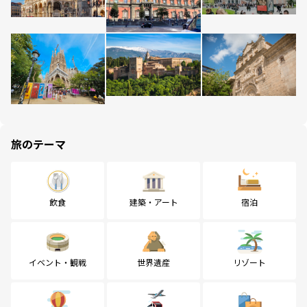
旅のテーマ
飲食
建築・アート
宿泊
イベント・観戦
世界遺産
リゾート