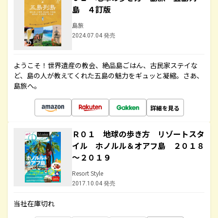
島 ４訂版
島旅
2024.07.04 発売
ようこそ！世界遺産の教会、絶品島ごはん、古民家ステイな
ど、島の人が教えてくれた五島の魅力をギュッと凝縮。さあ、
島旅へ。
詳細を見る
Ｒ０１ 地球の歩き方 リゾートスタ
イル ホノルル＆オアフ島 ２０１８
～２０１９
Resort Style
2017.10.04 発売
当社在庫切れ