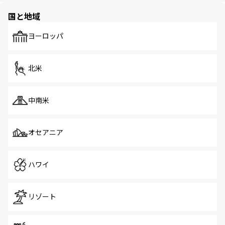
の多様性あふれるカラフルな町は、どこを歩いても新しい
国と地域
発見がある。さらに、治安のよさや充実した公共交通機関
も、旅行者にとっては魅力的なポイント。グルメも豊富
で、ホーカーズは地元の風情を楽しめる外せないスポット
ヨーロッパ
だ。訪れる人を飽きさせないシンガポールで、多様な魅力
を体感しよう。 なお、新着のシンガポール情報は
コンテン
ツ一覧
を参照してほしい。
北米
中南米
オセアニア
ハワイ
リゾート