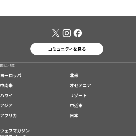
コミュニティを見る
国と地域
ヨーロッパ
北米
中南米
オセアニア
ハワイ
リゾート
アジア
中近東
アフリカ
日本
ウェブマガジン