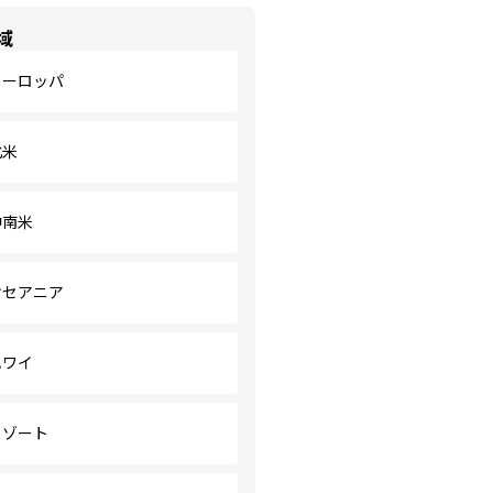
域
ヨーロッパ
北米
中南米
オセアニア
ハワイ
リゾート