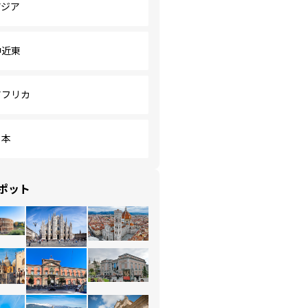
アジア
中近東
アフリカ
日本
ポット