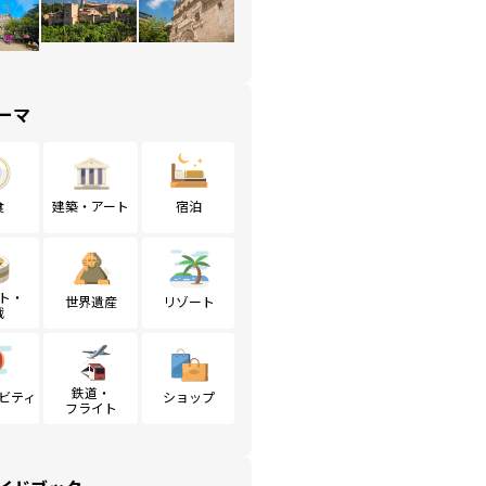
ーマ
食
建築・アート
宿泊
ト・
世界遺産
リゾート
戦
鉄道・
ビティ
ショップ
フライト