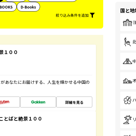
BOOKS
D-Books
国と地
絞り込み条件を追加
景１００
」があなたにお届けする、人生を輝かせる中国の
詳細を見る
ことばと絶景１００