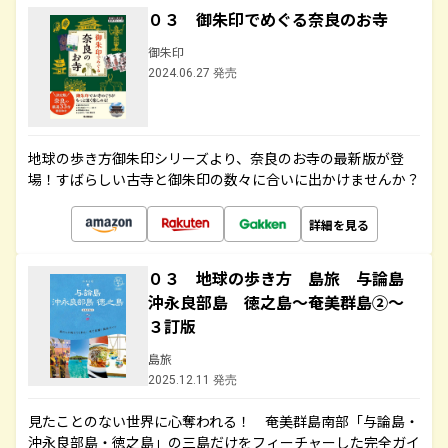
０３ 御朱印でめぐる奈良のお寺
御朱印
2024.06.27 発売
地球の歩き方御朱印シリーズより、奈良のお寺の最新版が登
場！すばらしい古寺と御朱印の数々に合いに出かけませんか？
詳細を見る
０３ 地球の歩き方 島旅 与論島
沖永良部島 徳之島～奄美群島②～
３訂版
島旅
2025.12.11 発売
見たことのない世界に心奪われる！ 奄美群島南部「与論島・
沖永良部島・徳之島」の三島だけをフィーチャーした完全ガイ