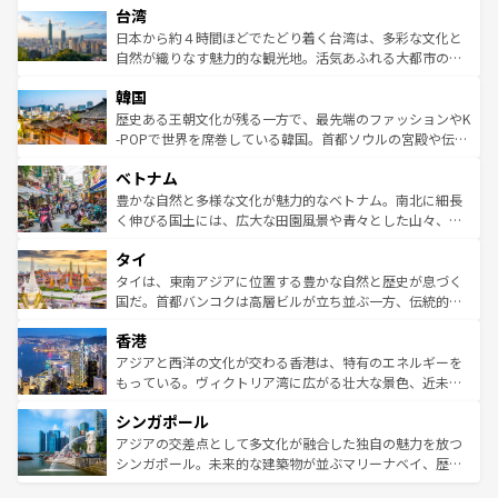
ならではの贅沢な旅のスタイルだ。 なお、新着のアメリカ
台湾
れるおもてなしの心で訪れる人々を迎えてくれるハワイの
リアリーフや大陸中央部にそびえるウルル（エアーズロッ
情報は
コンテンツ一覧
を参照してほしい。
人々、おいしいローカルフードやハワイアンミュージッ
ク）、タスマニアの美しい原生林やケアンズの熱帯雨林な
日本から約４時間ほどでたどり着く台湾は、多彩な文化と
ク、伝統的なフラダンスなど、すべてがハワイの魅力を彩
ど、見どころがたくさん。また、カフェやワイン、オージ
自然が織りなす魅力的な観光地。活気あふれる大都市の台
っている。訪れるたびに新しい発見と感動が待っているハ
ービーフなどの食文化も豊かで、美味しいものであふれて
北やノスタルジックな町並みが人気な九份（ジォウフェ
ワイを、存分に味わってほしい。 なお、新着のハワイ情報
韓国
いる。アクティビティも充実しており、サーフィンやダイ
ン）、静ひつな山岳地帯である台湾東部など、都市の喧騒
は
コンテンツ一覧
を参照してほしい。
ビング、ハイキングなど、アウトドア好きにはたまらな
と山間の静けさが共存しており、訪れる人に新しい発見と
歴史ある王朝文化が残る一方で、最先端のファッションやK
い。オーストラリアの多彩な魅力を存分に味わいつくそ
驚きをもたらしてくれる。また、奥深い台湾の食文化も魅
-POPで世界を席巻している韓国。首都ソウルの宮殿や伝統
う。 なお、新着のオーストラリア情報は
コンテンツ一覧
を
力で、夜市などの屋台グルメから高級料理、ヘルシーで美
家屋が並ぶエリアでは韓国の歴史と文化に浸ることがで
参照してほしい。
ベトナム
容にもいいと評判のスイーツなど、バラエティ豊かな料理
き、地方に足を延ばせば四季折々の自然美を楽しむことが
が味わえる。 なお、新着の台湾情報は
コンテンツ一覧
を参
できる。そして、キムチや焼肉、絶品のストリートフード
豊かな自然と多様な文化が魅力的なベトナム。南北に細長
照してほしい。
まで、さまざまな韓国料理が待っている。夜には、韓国な
く伸びる国土には、広大な田園風景や青々とした山々、世
らではのナイトライフも堪能できる。あたたかいホスピタ
界遺産に登録された壮大な自然景観が点在し、都市部では
タイ
リティに包まれながら、韓国の多彩な魅力を心ゆくまで味
急速な発展と共に伝統が息づく。ハノイの古い町並みやホ
わってみてほしい。 なお、新着の韓国情報は
コンテンツ一
ーチミン市のフランス統治時代の建物も、独特の雰囲気を
タイは、東南アジアに位置する豊かな自然と歴史が息づく
覧
を参照してほしい。
醸し出している。また、バラエティの豊かさとおいしさで
国だ。首都バンコクは高層ビルが立ち並ぶ一方、伝統的な
世界中の食通を魅了してやまないベトナム料理も魅力のひ
寺院や市場がいたるところに点在し、古きよき文化と現代
香港
とつ。フォーやバインミー、ベトナムコーヒーなどは、ぜ
の活気が交差している。北部ではチェンマイなどの山岳地
ひ現地で味わいたい。どの地域を訪れてもあたたかい人々
帯で自然と触れ合い、南部ではプーケットやクラビの美し
アジアと西洋の文化が交わる香港は、特有のエネルギーを
が旅行者を迎えてくれるので、きっと忘れられない旅にな
いビーチでリゾート気分を楽しむことができる。タイ料理
もっている。ヴィクトリア湾に広がる壮大な景色、近未来
るはずだ。 なお、新着のベトナム情報は
コンテンツ一覧
を
は世界的に有名で、屋台から高級レストランまで味覚を刺
的なアートスポット、そして歴史と現代が融合した町並
参照してほしい。
シンガポール
激する。気候は一年中温暖で、どの季節にも異なる楽しみ
み、どこを訪れても感動するはず。観光スポットが密集し
が待っている。親しみやすいタイの人々、仏教を中心とし
ており、効率よく見どころを回れるのも魅力。息をのむよ
アジアの交差点として多文化が融合した独自の魅力を放つ
た文化、そして多様な観光資源が、訪れる旅人を魅了し続
うな絶景から文化的な体験まで、香港を存分に楽しみ尽く
シンガポール。未来的な建築物が並ぶマリーナベイ、歴史
ける。 なお、新着のタイ情報は
コンテンツ一覧
を参照して
そう。 なお、新着の香港情報は
コンテンツ一覧
を参照して
と伝統を感じられるエスニックタウン、多数の緑豊かな公