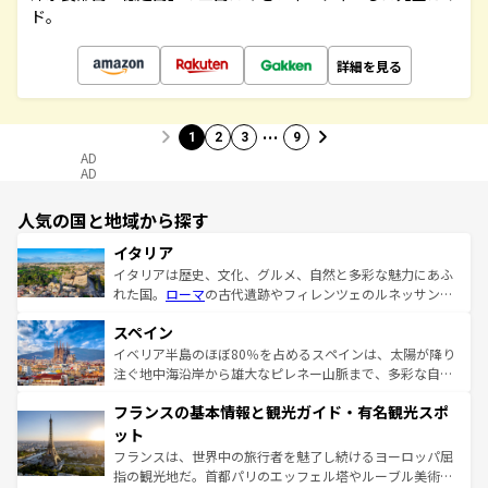
ド。
詳細を見る
…
1
2
3
9
AD
AD
人気の国と地域から探す
イタリア
イタリアは歴史、文化、グルメ、自然と多彩な魅力にあふ
れた国。
ローマ
の古代遺跡やフィレンツェのルネッサンス
美術、ヴェネツィアの運河など、歴史あるスポットはもち
スペイン
ろん、トスカーナの美しい田園風景やアマルフィ海岸の絶
景など、自然景観も見逃せない。観光の合間には、本場の
イベリア半島のほぼ80％を占めるスペインは、太陽が降り
ピザやパスタなど、絶品のイタリア料理を堪能することも
注ぐ地中海沿岸から雄大なピレネー山脈まで、多彩な自然
できる。朝目覚めてから夜眠るまで、すべての瞬間を楽し
と文化が詰まったヨーロッパ屈指の旅行先だ。多様な地域
フランスの基本情報と観光ガイド・有名観光スポ
ませてくれるイタリアで、忘れられない旅をしてみよう！
文化が根付くこの国では、情熱的なフラメンコ、熱気あふ
なお、新着のイタリア情報は
コンテンツ一覧
を参照してほ
れる闘牛、そして美味しいタパスが生活の一部となってい
ット
しい。
る。首都マドリードの洗練された雰囲気や、バルセロナの
フランスは、世界中の旅行者を魅了し続けるヨーロッパ屈
アートに溢れた街角から、地方では古代ローマ遺跡や中世
指の観光地だ。首都パリのエッフェル塔やルーブル美術館