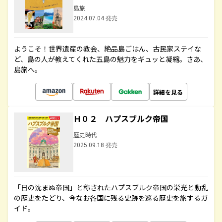
島旅
2024.07.04 発売
ようこそ！世界遺産の教会、絶品島ごはん、古民家ステイな
ど、島の人が教えてくれた五島の魅力をギュッと凝縮。さあ、
島旅へ。
詳細を見る
Ｈ０２ ハプスブルク帝国
歴史時代
2025.09.18 発売
「日の沈まぬ帝国」と称されたハプスブルク帝国の栄光と動乱
の歴史をたどり、今なお各国に残る史跡を巡る歴史を旅するガ
イド。