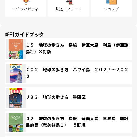
アクティビティ
鉄道・フライト
ショップ
新刊ガイドブック
１５ 地球の歩き方 島旅 伊豆大島 利島（伊豆諸
島①）３訂版
Ｃ０２ 地球の歩き方 ハワイ島 ２０２７～２０２
８
Ｊ３３ 地球の歩き方 墨田区
０２ 地球の歩き方 島旅 奄美大島 喜界島 加計
呂麻島（奄美群島１） ５訂版