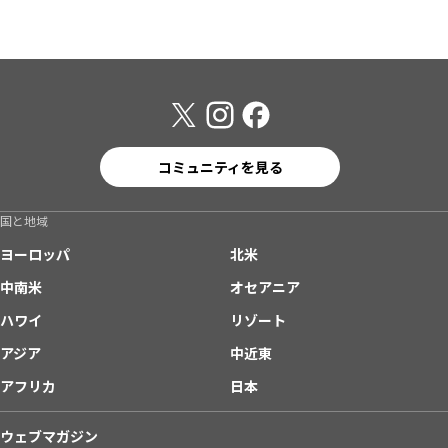
コミュニティを見る
国と地域
ヨーロッパ
北米
中南米
オセアニア
ハワイ
リゾート
アジア
中近東
アフリカ
日本
ウェブマガジン