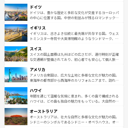
の城塞都市、穏やかなビーチリゾートまで多彩な表情を見
といった象徴的なスポットから、田舎町の古風な美しさま
せる。地方によって風土や気候が異なるスペインはその個
ドイツ
で、幅広い魅力が詰まっている。華麗な宮殿、歴史的な大
性で訪れる人を魅了する。 なお、新着のスペイン情報は
コ
聖堂、美しいビーチ、そして豊かな自然が、訪れる者を心
ドイツは、豊かな歴史と多彩な文化が交差するヨーロッパ
ンテンツ一覧
を参照してほしい。
から魅了する。また、フランスは美食の国としても知ら
の中心に位置する国。中世の街並みが残るロマンチック街
れ、フランス料理はユネスコ無形文化遺産にも登録されて
道から、未来を先取りするようなモダンな都市まで多様な
イギリス
いる。シャンパンの発祥地であるランス、プロヴァンスの
顔を持つこの国は、どこを歩いても飽きることがない。ベ
香り高いラベンダー畑など、多彩な楽しみ方が可能だ。さ
ルリンの文化的活気、バイエルン州のアルプスの絶景、そ
イギリスは、古きよき伝統と最先端が共存する国。ウェス
らに、パリ以外の地域にも魅力が溢れており、どの街角に
してライン川沿いのワイン畑といった風景は必見。ビール
トミンスター寺院や大英博物館のようなランドマーク、歴
も豊かな歴史と文化が息づいている。パリ以外の個性あふ
とソーセージを味わいながら地元の人と過ごす楽しい時間
史ある大学都市、美しい丘陵地帯や牧歌的な風景など、エ
れる地方に足を運ぶとそれぞれで全く異なる文化を体験で
スイス
は、お酒好きな人にはぜひ体験してほしい。 なお、新着の
リアごとに異なる魅力がある。また、優雅なアフタヌーン
きるだろう。 なお、新着のフランス情報は
コンテンツ一覧
ドイツ情報は
コンテンツ一覧
を参照してほしい。
ティー、ビール好きにはたまらない英国パブ、サッカー観
スイスの国土面積は九州ほどの広さだが、運行時刻が正確
を参照してほしい。
戦など、本場だからこそできる体験も豊富。イギリスを旅
な交通網が整備されており、初心者でも安心して個人旅行
して楽しみつくそう。 なお、新着のイギリス情報は
コンテ
を楽しめる。日本同様に時刻表どおりの旅が可能だ。中世
アメリカ
ンツ一覧
を参照してほしい。
の建物がそのまま残る町や、スイスならではのユニークな
博物館もあり、アルプス観光だけでなく町歩きも満喫する
アメリカ合衆国は、広大な土地と多様な文化が魅力の国。
ことができる。国民の所得が高いため物価も高いが、旅行
東海岸の都市部から西海岸のカリフォルニアまで、訪れる
者向けの交通パス提供のサービスもあり、うまく活用すれ
場所ごとに異なる風景と体験が待っている。ニューヨーク
ハワイ
ば市内交通費無料で観光を楽しむこともできる。 なお、新
のような巨大都市は、観光、ショッピング、エンターテイ
着のスイス情報は
コンテンツ一覧
を参照してほしい。
ンメントが詰まった刺激的なスポットだ。一方、アメリカ
年間を通じて温暖な気候に恵まれ、多くの島で構成される
西部には大自然が広がり、グランドキャニオンやイエロー
ハワイは、どの島も独自の魅力をもっている。大自然の神
ストーン国立公園といった絶景が堪能できる。さらに、南
秘を感じたいなら、火山が生み出した壮大な景観を誇るハ
オーストラリア
部のニューオーリンズでは、音楽と美食が融合した独特の
ワイ島は見逃せない。また、定番の観光地といえばオアフ
文化が魅力。旅行者はアメリカの各地域で異なる魅力を楽
島だが、静かな自然を求めるならマウイ島やカウアイ島が
オーストラリアは、壮大な自然と多様な文化が魅力の国。
しみながら、その多様性と豊かな歴史を感じることができ
おすすめ。エメラルドグリーンに輝く海をはじめ、豊かな
シドニーのシンボルであるシドニー・オペラハウス、オー
るだろう。車でのロードトリップや列車の旅も、アメリカ
文化や歴史が息づいている。「アロハスピリット」と呼ば
ストラリア東海岸北部に広がる大サンゴ礁地帯グレートバ