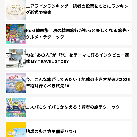
エアラインランキング 読者の投票をもとにランキン
グ形式で発表
Next韓国旅 次の韓国旅行がもっと楽しくなる 旅先・
グルメ・テクニック
旬な“あの人”が「旅」をテーマに語るインタビュー連
載 MY TRAVEL STORY
今、こんな旅がしてみたい！地球の歩き方が選ぶ2026
年絶対行くべき旅先30
コスパもタイパもかなえる！賢者の旅テクニック
地球の歩き方♥偏愛ハワイ