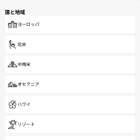
ほしい。
ほしい。
園や自然保護区など、自然が調和した近代的な景観と文化
の多様性あふれるカラフルな町は、どこを歩いても新しい
国と地域
発見がある。さらに、治安のよさや充実した公共交通機関
も、旅行者にとっては魅力的なポイント。グルメも豊富
で、ホーカーズは地元の風情を楽しめる外せないスポット
ヨーロッパ
だ。訪れる人を飽きさせないシンガポールで、多様な魅力
を体感しよう。 なお、新着のシンガポール情報は
コンテン
ツ一覧
を参照してほしい。
北米
中南米
オセアニア
ハワイ
リゾート