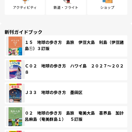
アクティビティ
鉄道・フライト
ショップ
新刊ガイドブック
１５ 地球の歩き方 島旅 伊豆大島 利島（伊豆諸
島①）３訂版
Ｃ０２ 地球の歩き方 ハワイ島 ２０２７～２０２
８
Ｊ３３ 地球の歩き方 墨田区
０２ 地球の歩き方 島旅 奄美大島 喜界島 加計
呂麻島（奄美群島１） ５訂版