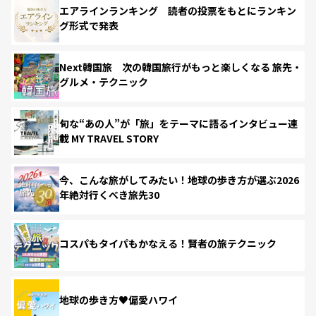
エアラインランキング 読者の投票をもとにランキン
グ形式で発表
Next韓国旅 次の韓国旅行がもっと楽しくなる 旅先・
グルメ・テクニック
旬な“あの人”が「旅」をテーマに語るインタビュー連
載 MY TRAVEL STORY
今、こんな旅がしてみたい！地球の歩き方が選ぶ2026
年絶対行くべき旅先30
コスパもタイパもかなえる！賢者の旅テクニック
地球の歩き方♥偏愛ハワイ