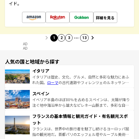
イド。
詳細を見る
…
1
2
3
13
AD
AD
人気の国と地域から探す
イタリア
イタリアは歴史、文化、グルメ、自然と多彩な魅力にあふ
れた国。
ローマ
の古代遺跡やフィレンツェのルネッサンス
美術、ヴェネツィアの運河など、歴史あるスポットはもち
スペイン
ろん、トスカーナの美しい田園風景やアマルフィ海岸の絶
景など、自然景観も見逃せない。観光の合間には、本場の
イベリア半島のほぼ80％を占めるスペインは、太陽が降り
ピザやパスタなど、絶品のイタリア料理を堪能することも
注ぐ地中海沿岸から雄大なピレネー山脈まで、多彩な自然
できる。朝目覚めてから夜眠るまで、すべての瞬間を楽し
と文化が詰まったヨーロッパ屈指の旅行先だ。多様な地域
フランスの基本情報と観光ガイド・有名観光スポ
ませてくれるイタリアで、忘れられない旅をしてみよう！
文化が根付くこの国では、情熱的なフラメンコ、熱気あふ
なお、新着のイタリア情報は
コンテンツ一覧
を参照してほ
れる闘牛、そして美味しいタパスが生活の一部となってい
ット
しい。
る。首都マドリードの洗練された雰囲気や、バルセロナの
フランスは、世界中の旅行者を魅了し続けるヨーロッパ屈
アートに溢れた街角から、地方では古代ローマ遺跡や中世
指の観光地だ。首都パリのエッフェル塔やルーブル美術館
の城塞都市、穏やかなビーチリゾートまで多彩な表情を見