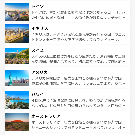
といった象徴的なスポットから、田舎町の古風な美しさま
せる。地方によって風土や気候が異なるスペインはその個
ドイツ
で、幅広い魅力が詰まっている。華麗な宮殿、歴史的な大
性で訪れる人を魅了する。 なお、新着のスペイン情報は
コ
聖堂、美しいビーチ、そして豊かな自然が、訪れる者を心
ドイツは、豊かな歴史と多彩な文化が交差するヨーロッパ
ンテンツ一覧
を参照してほしい。
から魅了する。また、フランスは美食の国としても知ら
の中心に位置する国。中世の街並みが残るロマンチック街
れ、フランス料理はユネスコ無形文化遺産にも登録されて
道から、未来を先取りするようなモダンな都市まで多様な
イギリス
いる。シャンパンの発祥地であるランス、プロヴァンスの
顔を持つこの国は、どこを歩いても飽きることがない。ベ
香り高いラベンダー畑など、多彩な楽しみ方が可能だ。さ
ルリンの文化的活気、バイエルン州のアルプスの絶景、そ
イギリスは、古きよき伝統と最先端が共存する国。ウェス
らに、パリ以外の地域にも魅力が溢れており、どの街角に
してライン川沿いのワイン畑といった風景は必見。ビール
トミンスター寺院や大英博物館のようなランドマーク、歴
も豊かな歴史と文化が息づいている。パリ以外の個性あふ
とソーセージを味わいながら地元の人と過ごす楽しい時間
史ある大学都市、美しい丘陵地帯や牧歌的な風景など、エ
れる地方に足を運ぶとそれぞれで全く異なる文化を体験で
スイス
は、お酒好きな人にはぜひ体験してほしい。 なお、新着の
リアごとに異なる魅力がある。また、優雅なアフタヌーン
きるだろう。 なお、新着のフランス情報は
コンテンツ一覧
ドイツ情報は
コンテンツ一覧
を参照してほしい。
ティー、ビール好きにはたまらない英国パブ、サッカー観
スイスの国土面積は九州ほどの広さだが、運行時刻が正確
を参照してほしい。
戦など、本場だからこそできる体験も豊富。イギリスを旅
な交通網が整備されており、初心者でも安心して個人旅行
して楽しみつくそう。 なお、新着のイギリス情報は
コンテ
を楽しめる。日本同様に時刻表どおりの旅が可能だ。中世
アメリカ
ンツ一覧
を参照してほしい。
の建物がそのまま残る町や、スイスならではのユニークな
博物館もあり、アルプス観光だけでなく町歩きも満喫する
アメリカ合衆国は、広大な土地と多様な文化が魅力の国。
ことができる。国民の所得が高いため物価も高いが、旅行
東海岸の都市部から西海岸のカリフォルニアまで、訪れる
者向けの交通パス提供のサービスもあり、うまく活用すれ
場所ごとに異なる風景と体験が待っている。ニューヨーク
ハワイ
ば市内交通費無料で観光を楽しむこともできる。 なお、新
のような巨大都市は、観光、ショッピング、エンターテイ
着のスイス情報は
コンテンツ一覧
を参照してほしい。
ンメントが詰まった刺激的なスポットだ。一方、アメリカ
年間を通じて温暖な気候に恵まれ、多くの島で構成される
西部には大自然が広がり、グランドキャニオンやイエロー
ハワイは、どの島も独自の魅力をもっている。大自然の神
ストーン国立公園といった絶景が堪能できる。さらに、南
秘を感じたいなら、火山が生み出した壮大な景観を誇るハ
オーストラリア
部のニューオーリンズでは、音楽と美食が融合した独特の
ワイ島は見逃せない。また、定番の観光地といえばオアフ
文化が魅力。旅行者はアメリカの各地域で異なる魅力を楽
島だが、静かな自然を求めるならマウイ島やカウアイ島が
オーストラリアは、壮大な自然と多様な文化が魅力の国。
しみながら、その多様性と豊かな歴史を感じることができ
おすすめ。エメラルドグリーンに輝く海をはじめ、豊かな
シドニーのシンボルであるシドニー・オペラハウス、オー
るだろう。車でのロードトリップや列車の旅も、アメリカ
文化や歴史が息づいている。「アロハスピリット」と呼ば
ストラリア東海岸北部に広がる大サンゴ礁地帯グレートバ