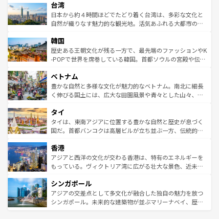
ならではの贅沢な旅のスタイルだ。 なお、新着のアメリカ
台湾
れるおもてなしの心で訪れる人々を迎えてくれるハワイの
リアリーフや大陸中央部にそびえるウルル（エアーズロッ
情報は
コンテンツ一覧
を参照してほしい。
人々、おいしいローカルフードやハワイアンミュージッ
ク）、タスマニアの美しい原生林やケアンズの熱帯雨林な
日本から約４時間ほどでたどり着く台湾は、多彩な文化と
ク、伝統的なフラダンスなど、すべてがハワイの魅力を彩
ど、見どころがたくさん。また、カフェやワイン、オージ
自然が織りなす魅力的な観光地。活気あふれる大都市の台
っている。訪れるたびに新しい発見と感動が待っているハ
ービーフなどの食文化も豊かで、美味しいものであふれて
北やノスタルジックな町並みが人気な九份（ジォウフェ
ワイを、存分に味わってほしい。 なお、新着のハワイ情報
韓国
いる。アクティビティも充実しており、サーフィンやダイ
ン）、静ひつな山岳地帯である台湾東部など、都市の喧騒
は
コンテンツ一覧
を参照してほしい。
ビング、ハイキングなど、アウトドア好きにはたまらな
と山間の静けさが共存しており、訪れる人に新しい発見と
歴史ある王朝文化が残る一方で、最先端のファッションやK
い。オーストラリアの多彩な魅力を存分に味わいつくそ
驚きをもたらしてくれる。また、奥深い台湾の食文化も魅
-POPで世界を席巻している韓国。首都ソウルの宮殿や伝統
う。 なお、新着のオーストラリア情報は
コンテンツ一覧
を
力で、夜市などの屋台グルメから高級料理、ヘルシーで美
家屋が並ぶエリアでは韓国の歴史と文化に浸ることがで
参照してほしい。
ベトナム
容にもいいと評判のスイーツなど、バラエティ豊かな料理
き、地方に足を延ばせば四季折々の自然美を楽しむことが
が味わえる。 なお、新着の台湾情報は
コンテンツ一覧
を参
できる。そして、キムチや焼肉、絶品のストリートフード
豊かな自然と多様な文化が魅力的なベトナム。南北に細長
照してほしい。
まで、さまざまな韓国料理が待っている。夜には、韓国な
く伸びる国土には、広大な田園風景や青々とした山々、世
らではのナイトライフも堪能できる。あたたかいホスピタ
界遺産に登録された壮大な自然景観が点在し、都市部では
タイ
リティに包まれながら、韓国の多彩な魅力を心ゆくまで味
急速な発展と共に伝統が息づく。ハノイの古い町並みやホ
わってみてほしい。 なお、新着の韓国情報は
コンテンツ一
ーチミン市のフランス統治時代の建物も、独特の雰囲気を
タイは、東南アジアに位置する豊かな自然と歴史が息づく
覧
を参照してほしい。
醸し出している。また、バラエティの豊かさとおいしさで
国だ。首都バンコクは高層ビルが立ち並ぶ一方、伝統的な
世界中の食通を魅了してやまないベトナム料理も魅力のひ
寺院や市場がいたるところに点在し、古きよき文化と現代
香港
とつ。フォーやバインミー、ベトナムコーヒーなどは、ぜ
の活気が交差している。北部ではチェンマイなどの山岳地
ひ現地で味わいたい。どの地域を訪れてもあたたかい人々
帯で自然と触れ合い、南部ではプーケットやクラビの美し
アジアと西洋の文化が交わる香港は、特有のエネルギーを
が旅行者を迎えてくれるので、きっと忘れられない旅にな
いビーチでリゾート気分を楽しむことができる。タイ料理
もっている。ヴィクトリア湾に広がる壮大な景色、近未来
るはずだ。 なお、新着のベトナム情報は
コンテンツ一覧
を
は世界的に有名で、屋台から高級レストランまで味覚を刺
的なアートスポット、そして歴史と現代が融合した町並
参照してほしい。
シンガポール
激する。気候は一年中温暖で、どの季節にも異なる楽しみ
み、どこを訪れても感動するはず。観光スポットが密集し
が待っている。親しみやすいタイの人々、仏教を中心とし
ており、効率よく見どころを回れるのも魅力。息をのむよ
アジアの交差点として多文化が融合した独自の魅力を放つ
た文化、そして多様な観光資源が、訪れる旅人を魅了し続
うな絶景から文化的な体験まで、香港を存分に楽しみ尽く
シンガポール。未来的な建築物が並ぶマリーナベイ、歴史
ける。 なお、新着のタイ情報は
コンテンツ一覧
を参照して
そう。 なお、新着の香港情報は
コンテンツ一覧
を参照して
と伝統を感じられるエスニックタウン、多数の緑豊かな公
ほしい。
ほしい。