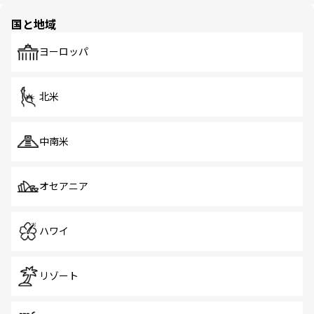
園や自然保護区など、自然が調和した近代的な景観と文化
の多様性あふれるカラフルな町は、どこを歩いても新しい
国と地域
発見がある。さらに、治安のよさや充実した公共交通機関
も、旅行者にとっては魅力的なポイント。グルメも豊富
で、ホーカーズは地元の風情を楽しめる外せないスポット
ヨーロッパ
だ。訪れる人を飽きさせないシンガポールで、多様な魅力
を体感しよう。 なお、新着のシンガポール情報は
コンテン
ツ一覧
を参照してほしい。
北米
中南米
オセアニア
ハワイ
リゾート