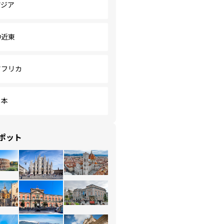
アジア
中近東
アフリカ
日本
ポット