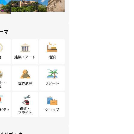
ーマ
食
建築・アート
宿泊
ト・
世界遺産
リゾート
戦
鉄道・
ビティ
ショップ
フライト