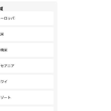
域
ヨーロッパ
北米
中南米
オセアニア
ハワイ
リゾート