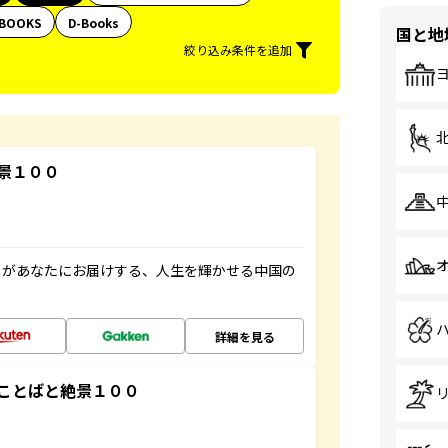
BOOKS
D-Books
国と地
絞り込み条件を追加
景１００
」があなたにお届けする、人生を輝かせる中国の
詳細を見る
ことばと絶景１００