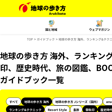
国と地域
ウェブマガジン
TOP
ガイドブック
地球の歩き方 海外、ランキング&テク
地球の歩き方 海外、ランキン
印、歴史時代、旅の図鑑、BOO
ガイドブック一覧
すべて
地球の歩き方 海外
地球の歩き方 Jシリーズ（国内）
aru
ランキング&テクニック
Resort Style
島旅
御朱印
歴史時