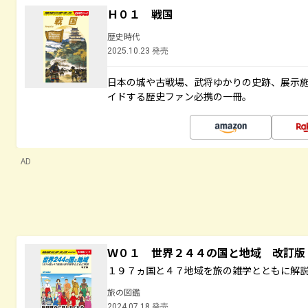
Ｈ０１ 戦国
歴史時代
2025.10.23 発売
日本の城や古戦場、武将ゆかりの史跡、展示
イドする歴史ファン必携の一冊。
AD
Ｗ０１ 世界２４４の国と地域 改訂版
１９７ヵ国と４７地域を旅の雑学とともに解
旅の図鑑
2024.07.18 発売