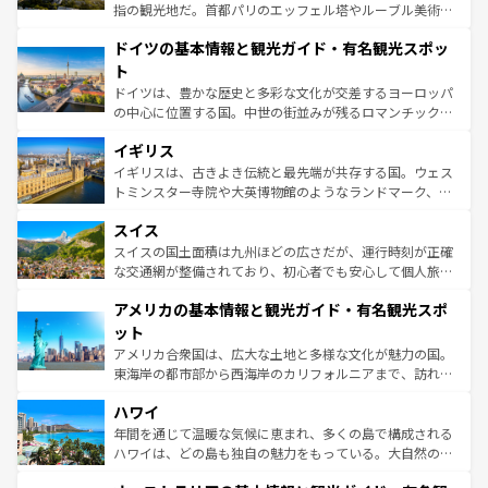
アートに溢れた街角から、地方では古代ローマ遺跡や中世
指の観光地だ。首都パリのエッフェル塔やルーブル美術館
の城塞都市、穏やかなビーチリゾートまで多彩な表情を見
といった象徴的なスポットから、田舎町の古風な美しさま
せる。地方によって風土や気候が異なるスペインはその個
ドイツの基本情報と観光ガイド・有名観光スポッ
で、幅広い魅力が詰まっている。華麗な宮殿、歴史的な大
性で訪れる人を魅了する。 なお、新着のスペイン情報は
コ
聖堂、美しいビーチ、そして豊かな自然が、訪れる者を心
ト
ンテンツ一覧
を参照してほしい。
から魅了する。また、フランスは美食の国としても知ら
ドイツは、豊かな歴史と多彩な文化が交差するヨーロッパ
れ、フランス料理はユネスコ無形文化遺産にも登録されて
の中心に位置する国。中世の街並みが残るロマンチック街
いる。シャンパンの発祥地であるランス、プロヴァンスの
道から、未来を先取りするようなモダンな都市まで多様な
香り高いラベンダー畑など、多彩な楽しみ方が可能だ。さ
イギリス
顔を持つこの国は、どこを歩いても飽きることがない。ベ
らに、パリ以外の地域にも魅力が溢れており、どの街角に
ルリンの文化的活気、バイエルン州のアルプスの絶景、そ
イギリスは、古きよき伝統と最先端が共存する国。ウェス
も豊かな歴史と文化が息づいている。パリ以外の個性あふ
してライン川沿いのワイン畑といった風景は必見。ビール
トミンスター寺院や大英博物館のようなランドマーク、歴
れる地方に足を運ぶとそれぞれで全く異なる文化を体験で
とソーセージを味わいながら地元の人と過ごす楽しい時間
史ある大学都市、美しい丘陵地帯や牧歌的な風景など、エ
きるだろう。 なお、新着のフランス情報は
コンテンツ一覧
スイス
は、お酒好きな人にはぜひ体験してほしい。 なお、新着の
リアごとに異なる魅力がある。また、優雅なアフタヌーン
を参照してほしい。
ドイツ情報は
コンテンツ一覧
を参照してほしい。
ティー、ビール好きにはたまらない英国パブ、サッカー観
スイスの国土面積は九州ほどの広さだが、運行時刻が正確
戦など、本場だからこそできる体験も豊富。イギリスを旅
な交通網が整備されており、初心者でも安心して個人旅行
して楽しみつくそう。 なお、新着のイギリス情報は
コンテ
を楽しめる。日本同様に時刻表どおりの旅が可能だ。中世
アメリカの基本情報と観光ガイド・有名観光スポ
ンツ一覧
を参照してほしい。
の建物がそのまま残る町や、スイスならではのユニークな
博物館もあり、アルプス観光だけでなく町歩きも満喫する
ット
ことができる。国民の所得が高いため物価も高いが、旅行
アメリカ合衆国は、広大な土地と多様な文化が魅力の国。
者向けの交通パス提供のサービスもあり、うまく活用すれ
東海岸の都市部から西海岸のカリフォルニアまで、訪れる
ば市内交通費無料で観光を楽しむこともできる。 なお、新
場所ごとに異なる風景と体験が待っている。ニューヨーク
着のスイス情報は
コンテンツ一覧
を参照してほしい。
ハワイ
のような巨大都市は、観光、ショッピング、エンターテイ
ンメントが詰まった刺激的なスポットだ。一方、アメリカ
年間を通じて温暖な気候に恵まれ、多くの島で構成される
西部には大自然が広がり、グランドキャニオンやイエロー
ハワイは、どの島も独自の魅力をもっている。大自然の神
ストーン国立公園といった絶景が堪能できる。さらに、南
秘を感じたいなら、火山が生み出した壮大な景観を誇るハ