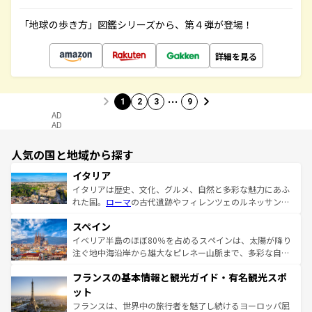
「地球の歩き方」図鑑シリーズから、第４弾が登場！
詳細を見る
…
1
2
3
9
AD
AD
人気の国と地域から探す
イタリア
イタリアは歴史、文化、グルメ、自然と多彩な魅力にあふ
れた国。
ローマ
の古代遺跡やフィレンツェのルネッサンス
美術、ヴェネツィアの運河など、歴史あるスポットはもち
スペイン
ろん、トスカーナの美しい田園風景やアマルフィ海岸の絶
景など、自然景観も見逃せない。観光の合間には、本場の
イベリア半島のほぼ80％を占めるスペインは、太陽が降り
ピザやパスタなど、絶品のイタリア料理を堪能することも
注ぐ地中海沿岸から雄大なピレネー山脈まで、多彩な自然
できる。朝目覚めてから夜眠るまで、すべての瞬間を楽し
と文化が詰まったヨーロッパ屈指の旅行先だ。多様な地域
フランスの基本情報と観光ガイド・有名観光スポ
ませてくれるイタリアで、忘れられない旅をしてみよう！
文化が根付くこの国では、情熱的なフラメンコ、熱気あふ
なお、新着のイタリア情報は
コンテンツ一覧
を参照してほ
れる闘牛、そして美味しいタパスが生活の一部となってい
ット
しい。
る。首都マドリードの洗練された雰囲気や、バルセロナの
フランスは、世界中の旅行者を魅了し続けるヨーロッパ屈