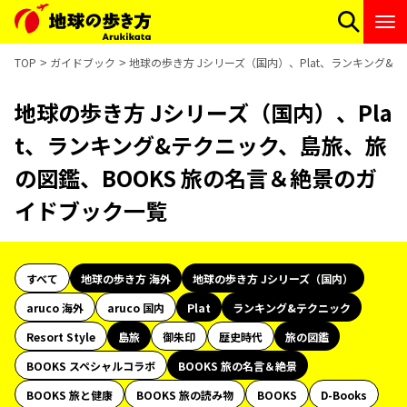
TOP
ガイドブック
地球の歩き方 Jシリーズ（国内）、Plat、ランキング&
地球の歩き方 Jシリーズ（国内）、Pla
t、ランキング&テクニック、島旅、旅
の図鑑、BOOKS 旅の名言＆絶景のガ
イドブック一覧
すべて
地球の歩き方 海外
地球の歩き方 Jシリーズ（国内）
aruco 海外
aruco 国内
Plat
ランキング&テクニック
Resort Style
島旅
御朱印
歴史時代
旅の図鑑
BOOKS スペシャルコラボ
BOOKS 旅の名言＆絶景
BOOKS 旅と健康
BOOKS 旅の読み物
BOOKS
D-Books