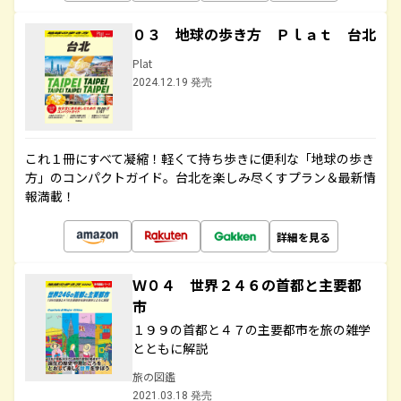
０３ 地球の歩き方 Ｐｌａｔ 台北
Plat
2024.12.19 発売
これ１冊にすべて凝縮！軽くて持ち歩きに便利な「地球の歩き
方」のコンパクトガイド。台北を楽しみ尽くすプラン＆最新情
報満載！
詳細を見る
Ｗ０４ 世界２４６の首都と主要都
市
１９９の首都と４７の主要都市を旅の雑学
とともに解説
旅の図鑑
2021.03.18 発売