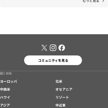
もっと見る
コミュニティを見る
国と地域
ヨーロッパ
北米
中南米
オセアニア
ハワイ
リゾート
アジア
中近東