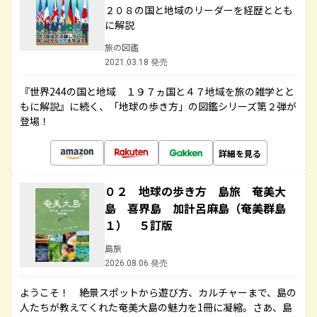
２０８の国と地域のリーダーを経歴ととも
に解説
旅の図鑑
2021.03.18 発売
『世界244の国と地域 １９７ヵ国と４７地域を旅の雑学とと
もに解説』に続く、「地球の歩き方」の図鑑シリーズ第２弾が
登場！
詳細を見る
０２ 地球の歩き方 島旅 奄美大
島 喜界島 加計呂麻島（奄美群島
１） ５訂版
島旅
2026.08.06 発売
ようこそ！ 絶景スポットから遊び方、カルチャーまで、島の
人たちが教えてくれた奄美大島の魅力を1冊に凝縮。さあ、島