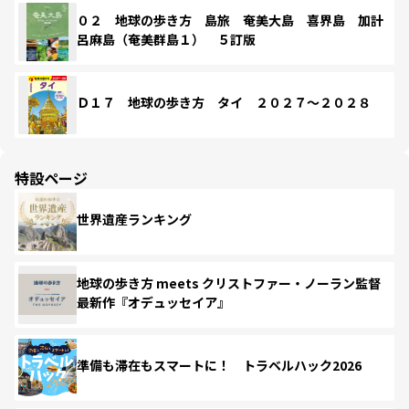
０２ 地球の歩き方 島旅 奄美大島 喜界島 加計
呂麻島（奄美群島１） ５訂版
Ｄ１７ 地球の歩き方 タイ ２０２７～２０２８
特設ページ
世界遺産ランキング
地球の歩き方 meets クリストファー・ノーラン監督
最新作『オデュッセイア』
準備も滞在もスマートに！ トラベルハック2026