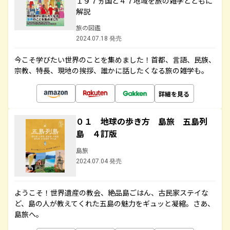
１９７ヵ国と４７地域を旅の雑学とともに
解説
旅の図鑑
2024.07.18 発売
今こそ学びたい世界のことを集めました！首都、言語、民族、
宗教、特長、現地の挨拶、誰かに話したくなる旅の雑学も。
詳細を見る
０１ 地球の歩き方 島旅 五島列
島 ４訂版
島旅
2024.07.04 発売
ようこそ！世界遺産の教会、絶品島ごはん、古民家ステイな
ど、島の人が教えてくれた五島の魅力をギュッと凝縮。さあ、
島旅へ。