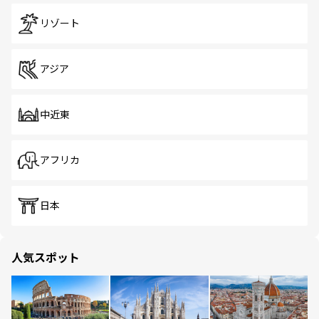
リゾート
アジア
中近東
アフリカ
日本
人気スポット