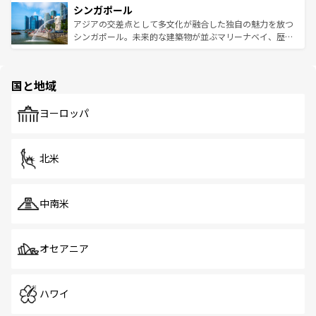
参照してほしい。
シンガポール
激する。気候は一年中温暖で、どの季節にも異なる楽しみ
み、どこを訪れても感動するはず。観光スポットが密集し
が待っている。親しみやすいタイの人々、仏教を中心とし
ており、効率よく見どころを回れるのも魅力。息をのむよ
アジアの交差点として多文化が融合した独自の魅力を放つ
た文化、そして多様な観光資源が、訪れる旅人を魅了し続
うな絶景から文化的な体験まで、香港を存分に楽しみ尽く
シンガポール。未来的な建築物が並ぶマリーナベイ、歴史
ける。 なお、新着のタイ情報は
コンテンツ一覧
を参照して
そう。 なお、新着の香港情報は
コンテンツ一覧
を参照して
と伝統を感じられるエスニックタウン、多数の緑豊かな公
ほしい。
ほしい。
園や自然保護区など、自然が調和した近代的な景観と文化
の多様性あふれるカラフルな町は、どこを歩いても新しい
国と地域
発見がある。さらに、治安のよさや充実した公共交通機関
も、旅行者にとっては魅力的なポイント。グルメも豊富
で、ホーカーズは地元の風情を楽しめる外せないスポット
ヨーロッパ
だ。訪れる人を飽きさせないシンガポールで、多様な魅力
を体感しよう。 なお、新着のシンガポール情報は
コンテン
ツ一覧
を参照してほしい。
北米
中南米
オセアニア
ハワイ