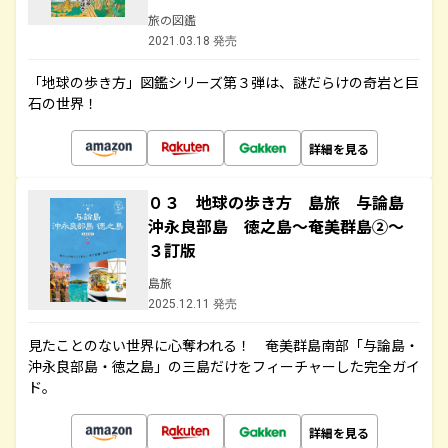
旅の図鑑
2021.03.18 発売
「地球の歩き方」図鑑シリーズ第３弾は、謎だらけの奇岩と巨
石の世界！
詳細を見る
０３ 地球の歩き方 島旅 与論島
沖永良部島 徳之島～奄美群島②～
３訂版
島旅
2025.12.11 発売
見たことのない世界に心奪われる！ 奄美群島南部「与論島・
沖永良部島・徳之島」の三島だけをフィーチャーした完全ガイ
ド。
詳細を見る