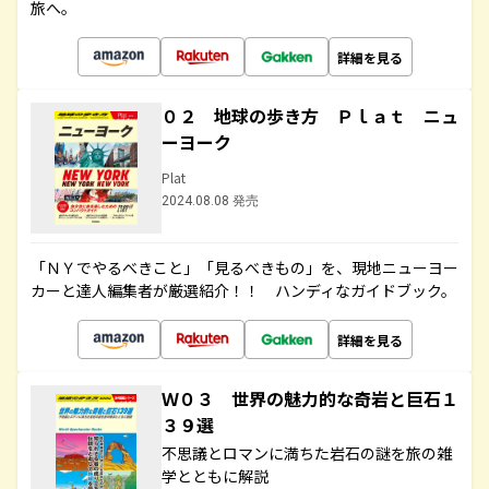
旅へ。
詳細を見る
０２ 地球の歩き方 Ｐｌａｔ ニュ
ーヨーク
Plat
2024.08.08 発売
「ＮＹでやるべきこと」「見るべきもの」を、現地ニューヨー
カーと達人編集者が厳選紹介！！ ハンディなガイドブック。
詳細を見る
Ｗ０３ 世界の魅力的な奇岩と巨石１
３９選
不思議とロマンに満ちた岩石の謎を旅の雑
学とともに解説