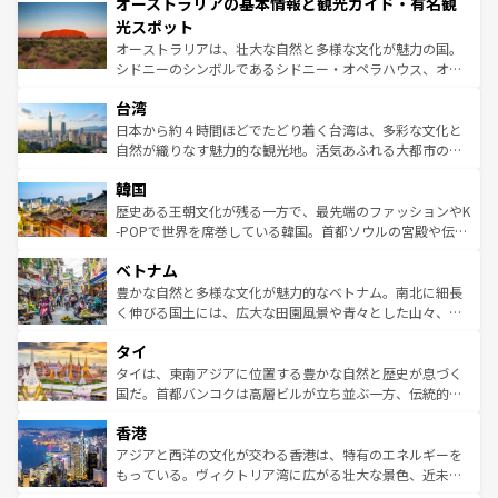
オーストラリアの基本情報と観光ガイド・有名観
部のニューオーリンズでは、音楽と美食が融合した独特の
ワイ島は見逃せない。また、定番の観光地といえばオアフ
文化が魅力。旅行者はアメリカの各地域で異なる魅力を楽
島だが、静かな自然を求めるならマウイ島やカウアイ島が
光スポット
しみながら、その多様性と豊かな歴史を感じることができ
おすすめ。エメラルドグリーンに輝く海をはじめ、豊かな
オーストラリアは、壮大な自然と多様な文化が魅力の国。
るだろう。車でのロードトリップや列車の旅も、アメリカ
文化や歴史が息づいている。「アロハスピリット」と呼ば
シドニーのシンボルであるシドニー・オペラハウス、オー
ならではの贅沢な旅のスタイルだ。 なお、新着のアメリカ
れるおもてなしの心で訪れる人々を迎えてくれるハワイの
ストラリア東海岸北部に広がる大サンゴ礁地帯グレートバ
情報は
コンテンツ一覧
を参照してほしい。
人々、おいしいローカルフードやハワイアンミュージッ
台湾
リアリーフや大陸中央部にそびえるウルル（エアーズロッ
ク、伝統的なフラダンスなど、すべてがハワイの魅力を彩
ク）、タスマニアの美しい原生林やケアンズの熱帯雨林な
日本から約４時間ほどでたどり着く台湾は、多彩な文化と
っている。訪れるたびに新しい発見と感動が待っているハ
ど、見どころがたくさん。また、カフェやワイン、オージ
自然が織りなす魅力的な観光地。活気あふれる大都市の台
ワイを、存分に味わってほしい。 なお、新着のハワイ情報
ービーフなどの食文化も豊かで、美味しいものであふれて
北やノスタルジックな町並みが人気な九份（ジォウフェ
は
コンテンツ一覧
を参照してほしい。
韓国
いる。アクティビティも充実しており、サーフィンやダイ
ン）、静ひつな山岳地帯である台湾東部など、都市の喧騒
ビング、ハイキングなど、アウトドア好きにはたまらな
と山間の静けさが共存しており、訪れる人に新しい発見と
歴史ある王朝文化が残る一方で、最先端のファッションやK
い。オーストラリアの多彩な魅力を存分に味わいつくそ
驚きをもたらしてくれる。また、奥深い台湾の食文化も魅
-POPで世界を席巻している韓国。首都ソウルの宮殿や伝統
う。 なお、新着のオーストラリア情報は
コンテンツ一覧
を
力で、夜市などの屋台グルメから高級料理、ヘルシーで美
家屋が並ぶエリアでは韓国の歴史と文化に浸ることがで
参照してほしい。
ベトナム
容にもいいと評判のスイーツなど、バラエティ豊かな料理
き、地方に足を延ばせば四季折々の自然美を楽しむことが
が味わえる。 なお、新着の台湾情報は
コンテンツ一覧
を参
できる。そして、キムチや焼肉、絶品のストリートフード
豊かな自然と多様な文化が魅力的なベトナム。南北に細長
照してほしい。
まで、さまざまな韓国料理が待っている。夜には、韓国な
く伸びる国土には、広大な田園風景や青々とした山々、世
らではのナイトライフも堪能できる。あたたかいホスピタ
界遺産に登録された壮大な自然景観が点在し、都市部では
タイ
リティに包まれながら、韓国の多彩な魅力を心ゆくまで味
急速な発展と共に伝統が息づく。ハノイの古い町並みやホ
わってみてほしい。 なお、新着の韓国情報は
コンテンツ一
ーチミン市のフランス統治時代の建物も、独特の雰囲気を
タイは、東南アジアに位置する豊かな自然と歴史が息づく
覧
を参照してほしい。
醸し出している。また、バラエティの豊かさとおいしさで
国だ。首都バンコクは高層ビルが立ち並ぶ一方、伝統的な
世界中の食通を魅了してやまないベトナム料理も魅力のひ
寺院や市場がいたるところに点在し、古きよき文化と現代
香港
とつ。フォーやバインミー、ベトナムコーヒーなどは、ぜ
の活気が交差している。北部ではチェンマイなどの山岳地
ひ現地で味わいたい。どの地域を訪れてもあたたかい人々
帯で自然と触れ合い、南部ではプーケットやクラビの美し
アジアと西洋の文化が交わる香港は、特有のエネルギーを
が旅行者を迎えてくれるので、きっと忘れられない旅にな
いビーチでリゾート気分を楽しむことができる。タイ料理
もっている。ヴィクトリア湾に広がる壮大な景色、近未来
るはずだ。 なお、新着のベトナム情報は
コンテンツ一覧
を
は世界的に有名で、屋台から高級レストランまで味覚を刺
的なアートスポット、そして歴史と現代が融合した町並