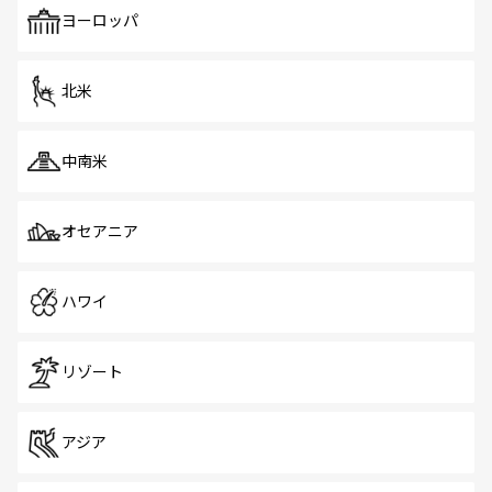
で、ホーカーズは地元の風情を楽しめる外せないスポット
ヨーロッパ
だ。訪れる人を飽きさせないシンガポールで、多様な魅力
を体感しよう。 なお、新着のシンガポール情報は
コンテン
ツ一覧
を参照してほしい。
北米
中南米
オセアニア
ハワイ
リゾート
アジア