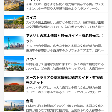
らに、パリ以外の地域にも魅力が溢れており、どの街角に
ルリンの文化的活気、バイエルン州のアルプスの絶景、そ
イギリスは、古きよき伝統と最先端が共存する国。ウェス
も豊かな歴史と文化が息づいている。パリ以外の個性あふ
してライン川沿いのワイン畑といった風景は必見。ビール
トミンスター寺院や大英博物館のようなランドマーク、歴
れる地方に足を運ぶとそれぞれで全く異なる文化を体験で
とソーセージを味わいながら地元の人と過ごす楽しい時間
史ある大学都市、美しい丘陵地帯や牧歌的な風景など、エ
きるだろう。 なお、新着のフランス情報は
コンテンツ一覧
スイス
は、お酒好きな人にはぜひ体験してほしい。 なお、新着の
リアごとに異なる魅力がある。また、優雅なアフタヌーン
を参照してほしい。
ドイツ情報は
コンテンツ一覧
を参照してほしい。
ティー、ビール好きにはたまらない英国パブ、サッカー観
スイスの国土面積は九州ほどの広さだが、運行時刻が正確
戦など、本場だからこそできる体験も豊富。イギリスを旅
な交通網が整備されており、初心者でも安心して個人旅行
して楽しみつくそう。 なお、新着のイギリス情報は
コンテ
を楽しめる。日本同様に時刻表どおりの旅が可能だ。中世
アメリカの基本情報と観光ガイド・有名観光スポ
ンツ一覧
を参照してほしい。
の建物がそのまま残る町や、スイスならではのユニークな
博物館もあり、アルプス観光だけでなく町歩きも満喫する
ット
ことができる。国民の所得が高いため物価も高いが、旅行
アメリカ合衆国は、広大な土地と多様な文化が魅力の国。
者向けの交通パス提供のサービスもあり、うまく活用すれ
東海岸の都市部から西海岸のカリフォルニアまで、訪れる
ば市内交通費無料で観光を楽しむこともできる。 なお、新
場所ごとに異なる風景と体験が待っている。ニューヨーク
着のスイス情報は
コンテンツ一覧
を参照してほしい。
ハワイ
のような巨大都市は、観光、ショッピング、エンターテイ
ンメントが詰まった刺激的なスポットだ。一方、アメリカ
年間を通じて温暖な気候に恵まれ、多くの島で構成される
西部には大自然が広がり、グランドキャニオンやイエロー
ハワイは、どの島も独自の魅力をもっている。大自然の神
ストーン国立公園といった絶景が堪能できる。さらに、南
秘を感じたいなら、火山が生み出した壮大な景観を誇るハ
オーストラリアの基本情報と観光ガイド・有名観
部のニューオーリンズでは、音楽と美食が融合した独特の
ワイ島は見逃せない。また、定番の観光地といえばオアフ
文化が魅力。旅行者はアメリカの各地域で異なる魅力を楽
島だが、静かな自然を求めるならマウイ島やカウアイ島が
光スポット
しみながら、その多様性と豊かな歴史を感じることができ
おすすめ。エメラルドグリーンに輝く海をはじめ、豊かな
オーストラリアは、壮大な自然と多様な文化が魅力の国。
るだろう。車でのロードトリップや列車の旅も、アメリカ
文化や歴史が息づいている。「アロハスピリット」と呼ば
シドニーのシンボルであるシドニー・オペラハウス、オー
ならではの贅沢な旅のスタイルだ。 なお、新着のアメリカ
れるおもてなしの心で訪れる人々を迎えてくれるハワイの
ストラリア東海岸北部に広がる大サンゴ礁地帯グレートバ
情報は
コンテンツ一覧
を参照してほしい。
人々、おいしいローカルフードやハワイアンミュージッ
台湾
リアリーフや大陸中央部にそびえるウルル（エアーズロッ
ク、伝統的なフラダンスなど、すべてがハワイの魅力を彩
ク）、タスマニアの美しい原生林やケアンズの熱帯雨林な
日本から約４時間ほどでたどり着く台湾は、多彩な文化と
っている。訪れるたびに新しい発見と感動が待っているハ
ど、見どころがたくさん。また、カフェやワイン、オージ
自然が織りなす魅力的な観光地。活気あふれる大都市の台