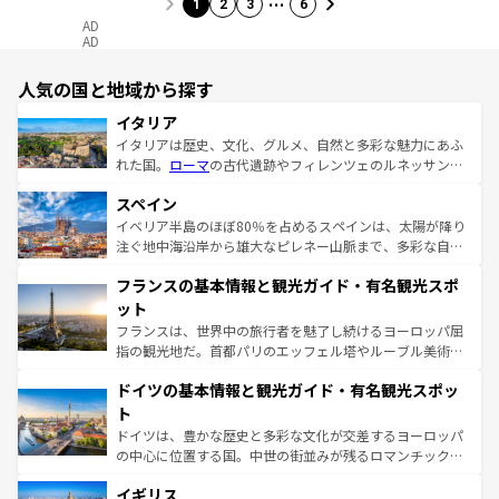
1
2
3
6
AD
AD
人気の国と地域から探す
イタリア
イタリアは歴史、文化、グルメ、自然と多彩な魅力にあふ
れた国。
ローマ
の古代遺跡やフィレンツェのルネッサンス
美術、ヴェネツィアの運河など、歴史あるスポットはもち
スペイン
ろん、トスカーナの美しい田園風景やアマルフィ海岸の絶
景など、自然景観も見逃せない。観光の合間には、本場の
イベリア半島のほぼ80％を占めるスペインは、太陽が降り
ピザやパスタなど、絶品のイタリア料理を堪能することも
注ぐ地中海沿岸から雄大なピレネー山脈まで、多彩な自然
できる。朝目覚めてから夜眠るまで、すべての瞬間を楽し
と文化が詰まったヨーロッパ屈指の旅行先だ。多様な地域
フランスの基本情報と観光ガイド・有名観光スポ
ませてくれるイタリアで、忘れられない旅をしてみよう！
文化が根付くこの国では、情熱的なフラメンコ、熱気あふ
なお、新着のイタリア情報は
コンテンツ一覧
を参照してほ
れる闘牛、そして美味しいタパスが生活の一部となってい
ット
しい。
る。首都マドリードの洗練された雰囲気や、バルセロナの
フランスは、世界中の旅行者を魅了し続けるヨーロッパ屈
アートに溢れた街角から、地方では古代ローマ遺跡や中世
指の観光地だ。首都パリのエッフェル塔やルーブル美術館
の城塞都市、穏やかなビーチリゾートまで多彩な表情を見
といった象徴的なスポットから、田舎町の古風な美しさま
せる。地方によって風土や気候が異なるスペインはその個
ドイツの基本情報と観光ガイド・有名観光スポッ
で、幅広い魅力が詰まっている。華麗な宮殿、歴史的な大
性で訪れる人を魅了する。 なお、新着のスペイン情報は
コ
聖堂、美しいビーチ、そして豊かな自然が、訪れる者を心
ト
ンテンツ一覧
を参照してほしい。
から魅了する。また、フランスは美食の国としても知ら
ドイツは、豊かな歴史と多彩な文化が交差するヨーロッパ
れ、フランス料理はユネスコ無形文化遺産にも登録されて
の中心に位置する国。中世の街並みが残るロマンチック街
いる。シャンパンの発祥地であるランス、プロヴァンスの
道から、未来を先取りするようなモダンな都市まで多様な
香り高いラベンダー畑など、多彩な楽しみ方が可能だ。さ
イギリス
顔を持つこの国は、どこを歩いても飽きることがない。ベ