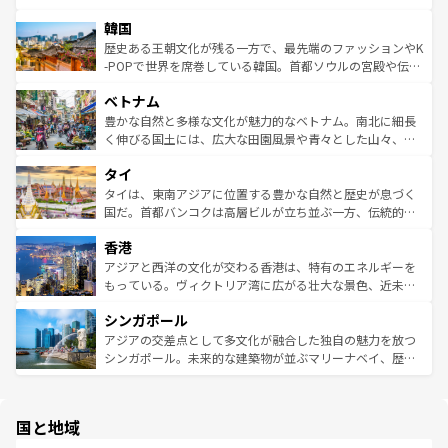
ワイを、存分に味わってほしい。 なお、新着のハワイ情報
ービーフなどの食文化も豊かで、美味しいものであふれて
北やノスタルジックな町並みが人気な九份（ジォウフェ
は
コンテンツ一覧
を参照してほしい。
韓国
いる。アクティビティも充実しており、サーフィンやダイ
ン）、静ひつな山岳地帯である台湾東部など、都市の喧騒
ビング、ハイキングなど、アウトドア好きにはたまらな
と山間の静けさが共存しており、訪れる人に新しい発見と
歴史ある王朝文化が残る一方で、最先端のファッションやK
い。オーストラリアの多彩な魅力を存分に味わいつくそ
驚きをもたらしてくれる。また、奥深い台湾の食文化も魅
-POPで世界を席巻している韓国。首都ソウルの宮殿や伝統
う。 なお、新着のオーストラリア情報は
コンテンツ一覧
を
力で、夜市などの屋台グルメから高級料理、ヘルシーで美
家屋が並ぶエリアでは韓国の歴史と文化に浸ることがで
参照してほしい。
ベトナム
容にもいいと評判のスイーツなど、バラエティ豊かな料理
き、地方に足を延ばせば四季折々の自然美を楽しむことが
が味わえる。 なお、新着の台湾情報は
コンテンツ一覧
を参
できる。そして、キムチや焼肉、絶品のストリートフード
豊かな自然と多様な文化が魅力的なベトナム。南北に細長
照してほしい。
まで、さまざまな韓国料理が待っている。夜には、韓国な
く伸びる国土には、広大な田園風景や青々とした山々、世
らではのナイトライフも堪能できる。あたたかいホスピタ
界遺産に登録された壮大な自然景観が点在し、都市部では
タイ
リティに包まれながら、韓国の多彩な魅力を心ゆくまで味
急速な発展と共に伝統が息づく。ハノイの古い町並みやホ
わってみてほしい。 なお、新着の韓国情報は
コンテンツ一
ーチミン市のフランス統治時代の建物も、独特の雰囲気を
タイは、東南アジアに位置する豊かな自然と歴史が息づく
覧
を参照してほしい。
醸し出している。また、バラエティの豊かさとおいしさで
国だ。首都バンコクは高層ビルが立ち並ぶ一方、伝統的な
世界中の食通を魅了してやまないベトナム料理も魅力のひ
寺院や市場がいたるところに点在し、古きよき文化と現代
香港
とつ。フォーやバインミー、ベトナムコーヒーなどは、ぜ
の活気が交差している。北部ではチェンマイなどの山岳地
ひ現地で味わいたい。どの地域を訪れてもあたたかい人々
帯で自然と触れ合い、南部ではプーケットやクラビの美し
アジアと西洋の文化が交わる香港は、特有のエネルギーを
が旅行者を迎えてくれるので、きっと忘れられない旅にな
いビーチでリゾート気分を楽しむことができる。タイ料理
もっている。ヴィクトリア湾に広がる壮大な景色、近未来
るはずだ。 なお、新着のベトナム情報は
コンテンツ一覧
を
は世界的に有名で、屋台から高級レストランまで味覚を刺
的なアートスポット、そして歴史と現代が融合した町並
参照してほしい。
シンガポール
激する。気候は一年中温暖で、どの季節にも異なる楽しみ
み、どこを訪れても感動するはず。観光スポットが密集し
が待っている。親しみやすいタイの人々、仏教を中心とし
ており、効率よく見どころを回れるのも魅力。息をのむよ
アジアの交差点として多文化が融合した独自の魅力を放つ
た文化、そして多様な観光資源が、訪れる旅人を魅了し続
うな絶景から文化的な体験まで、香港を存分に楽しみ尽く
シンガポール。未来的な建築物が並ぶマリーナベイ、歴史
ける。 なお、新着のタイ情報は
コンテンツ一覧
を参照して
そう。 なお、新着の香港情報は
コンテンツ一覧
を参照して
と伝統を感じられるエスニックタウン、多数の緑豊かな公
ほしい。
ほしい。
園や自然保護区など、自然が調和した近代的な景観と文化
の多様性あふれるカラフルな町は、どこを歩いても新しい
国と地域
発見がある。さらに、治安のよさや充実した公共交通機関
も、旅行者にとっては魅力的なポイント。グルメも豊富