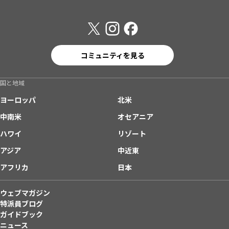
コミュニティを見る
国と地域
ヨーロッパ
北米
中南米
オセアニア
ハワイ
リゾート
アジア
中近東
アフリカ
日本
ウェブマガジン
特派員ブログ
ガイドブック
ニュース