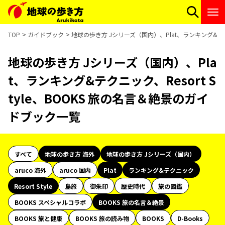
TOP
ガイドブック
地球の歩き方 Jシリーズ（国内）、Plat、ランキング&テクニ
地球の歩き方 Jシリーズ（国内）、Pla
t、ランキング&テクニック、Resort S
tyle、BOOKS 旅の名言＆絶景のガイ
ドブック一覧
すべて
地球の歩き方 海外
地球の歩き方 Jシリーズ（国内）
aruco 海外
aruco 国内
Plat
ランキング&テクニック
Resort Style
島旅
御朱印
歴史時代
旅の図鑑
BOOKS スペシャルコラボ
BOOKS 旅の名言＆絶景
BOOKS 旅と健康
BOOKS 旅の読み物
BOOKS
D-Books