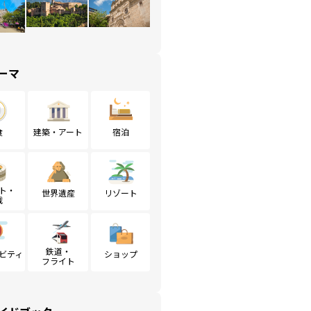
ーマ
食
建築・アート
宿泊
ト・
世界遺産
リゾート
戦
鉄道・
ビティ
ショップ
フライト