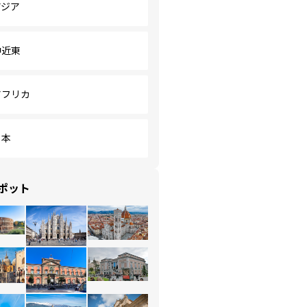
アジア
中近東
アフリカ
日本
ポット