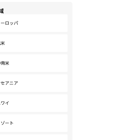
域
ヨーロッパ
北米
中南米
オセアニア
ハワイ
リゾート