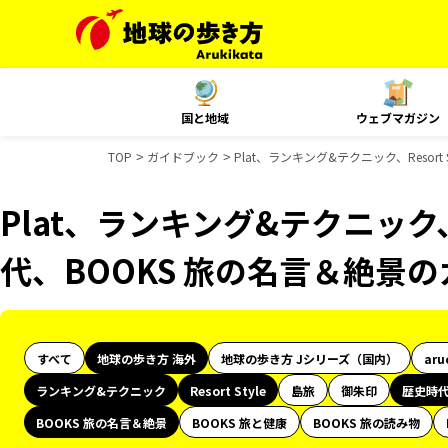
国と地域
ウェブマガジン
TOP
ガイドブック
Plat、ランキング&テクニック、Resor
Plat、ランキング&テクニック、R
代、BOOKS 旅の名言＆絶景
すべて
地球の歩き方 海外
地球の歩き方 Jシリーズ（国内）
aru
ランキング&テクニック
Resort Style
島旅
御朱印
歴史時
BOOKS 旅の名言＆絶景
BOOKS 旅と健康
BOOKS 旅の読み物