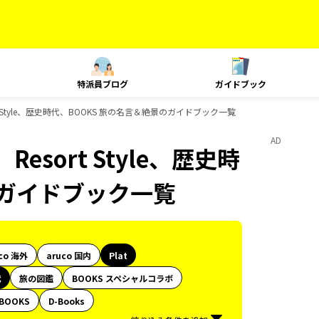
特派員ブログ
ガイドブック
t Style、歴史時代、BOOKS 旅の名言＆絶景のガイドブック一覧
AD
esort Style、歴史時
のガイドブック一覧
co 海外
aruco 国内
Plat
代
旅の図鑑
BOOKS スペシャルコラボ
BOOKS
D-Books