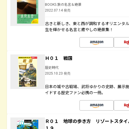
BOOKS 旅の名言＆絶景
2022.07.14 発売
古きと新しき、東と西が調和するオリエンタ
生を輝かせる名言と癒やしの絶景集！
Ｈ０１ 戦国
歴史時代
2025.10.23 発売
日本の城や古戦場、武将ゆかりの史跡、展示
イドする歴史ファン必携の一冊。
Ｒ０１ 地球の歩き方 リゾートスタイ
１９