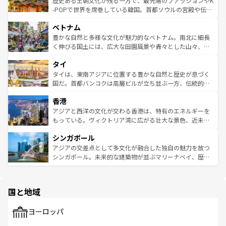
歴史ある王朝文化が残る一方で、最先端のファッションやK
い。オーストラリアの多彩な魅力を存分に味わいつくそ
驚きをもたらしてくれる。また、奥深い台湾の食文化も魅
-POPで世界を席巻している韓国。首都ソウルの宮殿や伝統
う。 なお、新着のオーストラリア情報は
コンテンツ一覧
を
力で、夜市などの屋台グルメから高級料理、ヘルシーで美
家屋が並ぶエリアでは韓国の歴史と文化に浸ることがで
参照してほしい。
ベトナム
容にもいいと評判のスイーツなど、バラエティ豊かな料理
き、地方に足を延ばせば四季折々の自然美を楽しむことが
が味わえる。 なお、新着の台湾情報は
コンテンツ一覧
を参
できる。そして、キムチや焼肉、絶品のストリートフード
豊かな自然と多様な文化が魅力的なベトナム。南北に細長
照してほしい。
まで、さまざまな韓国料理が待っている。夜には、韓国な
く伸びる国土には、広大な田園風景や青々とした山々、世
らではのナイトライフも堪能できる。あたたかいホスピタ
界遺産に登録された壮大な自然景観が点在し、都市部では
タイ
リティに包まれながら、韓国の多彩な魅力を心ゆくまで味
急速な発展と共に伝統が息づく。ハノイの古い町並みやホ
わってみてほしい。 なお、新着の韓国情報は
コンテンツ一
ーチミン市のフランス統治時代の建物も、独特の雰囲気を
タイは、東南アジアに位置する豊かな自然と歴史が息づく
覧
を参照してほしい。
醸し出している。また、バラエティの豊かさとおいしさで
国だ。首都バンコクは高層ビルが立ち並ぶ一方、伝統的な
世界中の食通を魅了してやまないベトナム料理も魅力のひ
寺院や市場がいたるところに点在し、古きよき文化と現代
香港
とつ。フォーやバインミー、ベトナムコーヒーなどは、ぜ
の活気が交差している。北部ではチェンマイなどの山岳地
ひ現地で味わいたい。どの地域を訪れてもあたたかい人々
帯で自然と触れ合い、南部ではプーケットやクラビの美し
アジアと西洋の文化が交わる香港は、特有のエネルギーを
が旅行者を迎えてくれるので、きっと忘れられない旅にな
いビーチでリゾート気分を楽しむことができる。タイ料理
もっている。ヴィクトリア湾に広がる壮大な景色、近未来
るはずだ。 なお、新着のベトナム情報は
コンテンツ一覧
を
は世界的に有名で、屋台から高級レストランまで味覚を刺
的なアートスポット、そして歴史と現代が融合した町並
参照してほしい。
シンガポール
激する。気候は一年中温暖で、どの季節にも異なる楽しみ
み、どこを訪れても感動するはず。観光スポットが密集し
が待っている。親しみやすいタイの人々、仏教を中心とし
ており、効率よく見どころを回れるのも魅力。息をのむよ
アジアの交差点として多文化が融合した独自の魅力を放つ
た文化、そして多様な観光資源が、訪れる旅人を魅了し続
うな絶景から文化的な体験まで、香港を存分に楽しみ尽く
シンガポール。未来的な建築物が並ぶマリーナベイ、歴史
ける。 なお、新着のタイ情報は
コンテンツ一覧
を参照して
そう。 なお、新着の香港情報は
コンテンツ一覧
を参照して
と伝統を感じられるエスニックタウン、多数の緑豊かな公
ほしい。
ほしい。
園や自然保護区など、自然が調和した近代的な景観と文化
の多様性あふれるカラフルな町は、どこを歩いても新しい
国と地域
発見がある。さらに、治安のよさや充実した公共交通機関
も、旅行者にとっては魅力的なポイント。グルメも豊富
で、ホーカーズは地元の風情を楽しめる外せないスポット
ヨーロッパ
だ。訪れる人を飽きさせないシンガポールで、多様な魅力