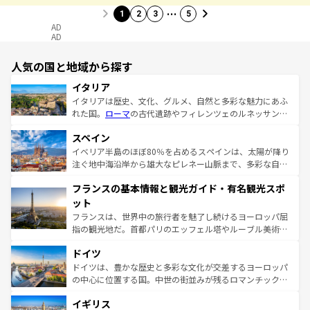
…
1
2
3
5
AD
AD
人気の国と地域から探す
イタリア
イタリアは歴史、文化、グルメ、自然と多彩な魅力にあふ
れた国。
ローマ
の古代遺跡やフィレンツェのルネッサンス
美術、ヴェネツィアの運河など、歴史あるスポットはもち
スペイン
ろん、トスカーナの美しい田園風景やアマルフィ海岸の絶
景など、自然景観も見逃せない。観光の合間には、本場の
イベリア半島のほぼ80％を占めるスペインは、太陽が降り
ピザやパスタなど、絶品のイタリア料理を堪能することも
注ぐ地中海沿岸から雄大なピレネー山脈まで、多彩な自然
できる。朝目覚めてから夜眠るまで、すべての瞬間を楽し
と文化が詰まったヨーロッパ屈指の旅行先だ。多様な地域
フランスの基本情報と観光ガイド・有名観光スポ
ませてくれるイタリアで、忘れられない旅をしてみよう！
文化が根付くこの国では、情熱的なフラメンコ、熱気あふ
なお、新着のイタリア情報は
コンテンツ一覧
を参照してほ
れる闘牛、そして美味しいタパスが生活の一部となってい
ット
しい。
る。首都マドリードの洗練された雰囲気や、バルセロナの
フランスは、世界中の旅行者を魅了し続けるヨーロッパ屈
アートに溢れた街角から、地方では古代ローマ遺跡や中世
指の観光地だ。首都パリのエッフェル塔やルーブル美術館
の城塞都市、穏やかなビーチリゾートまで多彩な表情を見
といった象徴的なスポットから、田舎町の古風な美しさま
せる。地方によって風土や気候が異なるスペインはその個
ドイツ
で、幅広い魅力が詰まっている。華麗な宮殿、歴史的な大
性で訪れる人を魅了する。 なお、新着のスペイン情報は
コ
聖堂、美しいビーチ、そして豊かな自然が、訪れる者を心
ドイツは、豊かな歴史と多彩な文化が交差するヨーロッパ
ンテンツ一覧
を参照してほしい。
から魅了する。また、フランスは美食の国としても知ら
の中心に位置する国。中世の街並みが残るロマンチック街
れ、フランス料理はユネスコ無形文化遺産にも登録されて
道から、未来を先取りするようなモダンな都市まで多様な
イギリス
いる。シャンパンの発祥地であるランス、プロヴァンスの
顔を持つこの国は、どこを歩いても飽きることがない。ベ