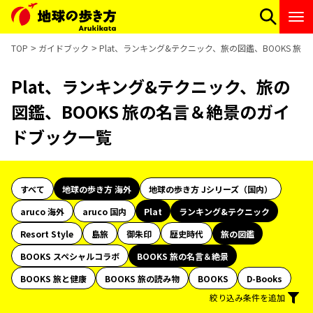
TOP
ガイドブック
Plat、ランキング&テクニック、旅の図鑑、BOOKS 
Plat、ランキング&テクニック、旅の
図鑑、BOOKS 旅の名言＆絶景のガイ
ドブック一覧
すべて
地球の歩き方 海外
地球の歩き方 Jシリーズ（国内）
aruco 海外
aruco 国内
Plat
ランキング&テクニック
Resort Style
島旅
御朱印
歴史時代
旅の図鑑
BOOKS スペシャルコラボ
BOOKS 旅の名言＆絶景
BOOKS 旅と健康
BOOKS 旅の読み物
BOOKS
D-Books
絞り込み条件を追加