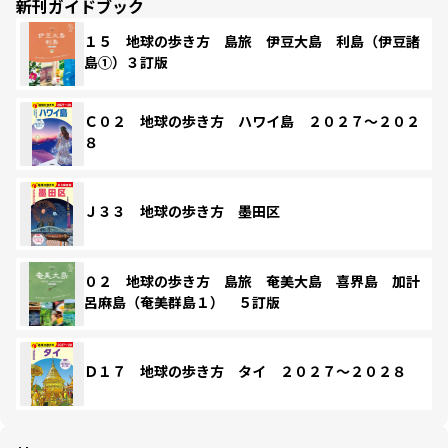
新刊ガイドブック
１５ 地球の歩き方 島旅 伊豆大島 利島（伊豆諸
島①）３訂版
Ｃ０２ 地球の歩き方 ハワイ島 ２０２７～２０２
８
Ｊ３３ 地球の歩き方 墨田区
０２ 地球の歩き方 島旅 奄美大島 喜界島 加計
呂麻島（奄美群島１） ５訂版
Ｄ１７ 地球の歩き方 タイ ２０２７～２０２８