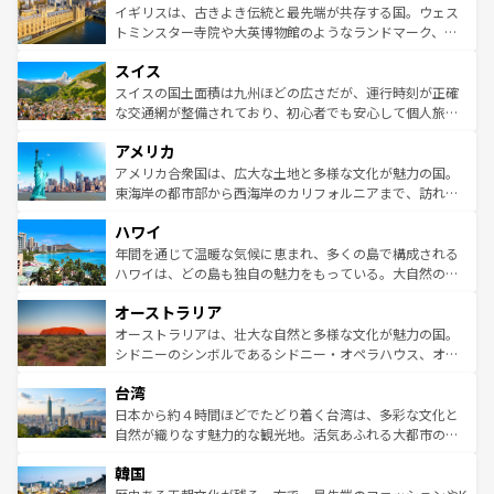
香り高いラベンダー畑など、多彩な楽しみ方が可能だ。さ
ルリンの文化的活気、バイエルン州のアルプスの絶景、そ
イギリスは、古きよき伝統と最先端が共存する国。ウェス
らに、パリ以外の地域にも魅力が溢れており、どの街角に
してライン川沿いのワイン畑といった風景は必見。ビール
トミンスター寺院や大英博物館のようなランドマーク、歴
も豊かな歴史と文化が息づいている。パリ以外の個性あふ
とソーセージを味わいながら地元の人と過ごす楽しい時間
史ある大学都市、美しい丘陵地帯や牧歌的な風景など、エ
れる地方に足を運ぶとそれぞれで全く異なる文化を体験で
スイス
は、お酒好きな人にはぜひ体験してほしい。 なお、新着の
リアごとに異なる魅力がある。また、優雅なアフタヌーン
きるだろう。 なお、新着のフランス情報は
コンテンツ一覧
ドイツ情報は
コンテンツ一覧
を参照してほしい。
ティー、ビール好きにはたまらない英国パブ、サッカー観
スイスの国土面積は九州ほどの広さだが、運行時刻が正確
を参照してほしい。
戦など、本場だからこそできる体験も豊富。イギリスを旅
な交通網が整備されており、初心者でも安心して個人旅行
して楽しみつくそう。 なお、新着のイギリス情報は
コンテ
を楽しめる。日本同様に時刻表どおりの旅が可能だ。中世
アメリカ
ンツ一覧
を参照してほしい。
の建物がそのまま残る町や、スイスならではのユニークな
博物館もあり、アルプス観光だけでなく町歩きも満喫する
アメリカ合衆国は、広大な土地と多様な文化が魅力の国。
ことができる。国民の所得が高いため物価も高いが、旅行
東海岸の都市部から西海岸のカリフォルニアまで、訪れる
者向けの交通パス提供のサービスもあり、うまく活用すれ
場所ごとに異なる風景と体験が待っている。ニューヨーク
ハワイ
ば市内交通費無料で観光を楽しむこともできる。 なお、新
のような巨大都市は、観光、ショッピング、エンターテイ
着のスイス情報は
コンテンツ一覧
を参照してほしい。
ンメントが詰まった刺激的なスポットだ。一方、アメリカ
年間を通じて温暖な気候に恵まれ、多くの島で構成される
西部には大自然が広がり、グランドキャニオンやイエロー
ハワイは、どの島も独自の魅力をもっている。大自然の神
ストーン国立公園といった絶景が堪能できる。さらに、南
秘を感じたいなら、火山が生み出した壮大な景観を誇るハ
オーストラリア
部のニューオーリンズでは、音楽と美食が融合した独特の
ワイ島は見逃せない。また、定番の観光地といえばオアフ
文化が魅力。旅行者はアメリカの各地域で異なる魅力を楽
島だが、静かな自然を求めるならマウイ島やカウアイ島が
オーストラリアは、壮大な自然と多様な文化が魅力の国。
しみながら、その多様性と豊かな歴史を感じることができ
おすすめ。エメラルドグリーンに輝く海をはじめ、豊かな
シドニーのシンボルであるシドニー・オペラハウス、オー
るだろう。車でのロードトリップや列車の旅も、アメリカ
文化や歴史が息づいている。「アロハスピリット」と呼ば
ストラリア東海岸北部に広がる大サンゴ礁地帯グレートバ
ならではの贅沢な旅のスタイルだ。 なお、新着のアメリカ
台湾
れるおもてなしの心で訪れる人々を迎えてくれるハワイの
リアリーフや大陸中央部にそびえるウルル（エアーズロッ
情報は
コンテンツ一覧
を参照してほしい。
人々、おいしいローカルフードやハワイアンミュージッ
ク）、タスマニアの美しい原生林やケアンズの熱帯雨林な
日本から約４時間ほどでたどり着く台湾は、多彩な文化と
ク、伝統的なフラダンスなど、すべてがハワイの魅力を彩
ど、見どころがたくさん。また、カフェやワイン、オージ
自然が織りなす魅力的な観光地。活気あふれる大都市の台
っている。訪れるたびに新しい発見と感動が待っているハ
ービーフなどの食文化も豊かで、美味しいものであふれて
北やノスタルジックな町並みが人気な九份（ジォウフェ
ワイを、存分に味わってほしい。 なお、新着のハワイ情報
韓国
いる。アクティビティも充実しており、サーフィンやダイ
ン）、静ひつな山岳地帯である台湾東部など、都市の喧騒
は
コンテンツ一覧
を参照してほしい。
ビング、ハイキングなど、アウトドア好きにはたまらな
と山間の静けさが共存しており、訪れる人に新しい発見と