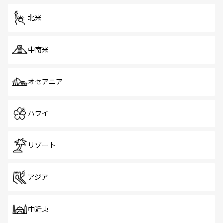
を体感しよう。 なお、新着のシンガポール情報は
コンテン
ツ一覧
を参照してほしい。
北米
中南米
オセアニア
ハワイ
リゾート
アジア
中近東