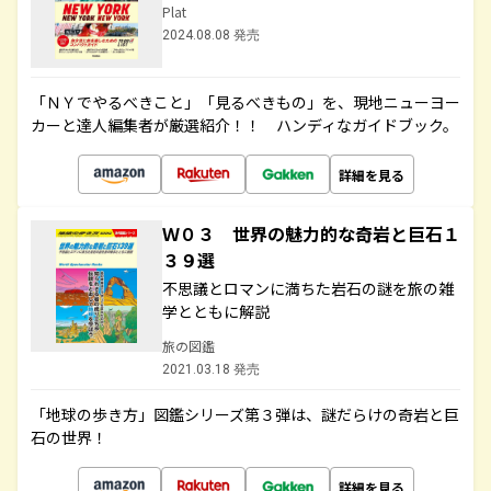
Plat
2024.08.08 発売
「ＮＹでやるべきこと」「見るべきもの」を、現地ニューヨー
カーと達人編集者が厳選紹介！！ ハンディなガイドブック。
詳細を見る
Ｗ０３ 世界の魅力的な奇岩と巨石１
３９選
不思議とロマンに満ちた岩石の謎を旅の雑
学とともに解説
旅の図鑑
2021.03.18 発売
「地球の歩き方」図鑑シリーズ第３弾は、謎だらけの奇岩と巨
石の世界！
詳細を見る