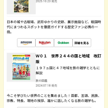
2025.10.23 発売
日本の城や古戦場、武将ゆかりの史跡、展示施設など、戦国時
代にまつわるスポットを徹底ガイドする歴史ファン必携の一
冊。
詳細を見る
Ｗ０１ 世界２４４の国と地域 改訂
版
１９７ヵ国と４７地域を旅の雑学とともに
解説
旅の図鑑
2024.07.18 発売
今こそ学びたい世界のことを集めました！首都、言語、民族、
宗教、特長、現地の挨拶、誰かに話したくなる旅の雑学も。