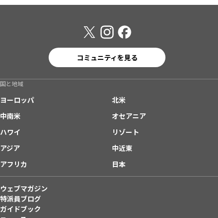
コミュニティを見る
国と地域
ヨーロッパ
北米
中南米
オセアニア
ハワイ
リゾート
アジア
中近東
アフリカ
日本
ウェブマガジン
特派員ブログ
ガイドブック