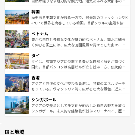
ク、伝統的なフラダンスなど、すべてがハワイの魅力を彩
ど、見どころがたくさん。また、カフェやワイン、オージ
自然が織りなす魅力的な観光地。活気あふれる大都市の台
っている。訪れるたびに新しい発見と感動が待っているハ
ービーフなどの食文化も豊かで、美味しいものであふれて
北やノスタルジックな町並みが人気な九份（ジォウフェ
ワイを、存分に味わってほしい。 なお、新着のハワイ情報
韓国
いる。アクティビティも充実しており、サーフィンやダイ
ン）、静ひつな山岳地帯である台湾東部など、都市の喧騒
は
コンテンツ一覧
を参照してほしい。
ビング、ハイキングなど、アウトドア好きにはたまらな
と山間の静けさが共存しており、訪れる人に新しい発見と
歴史ある王朝文化が残る一方で、最先端のファッションやK
い。オーストラリアの多彩な魅力を存分に味わいつくそ
驚きをもたらしてくれる。また、奥深い台湾の食文化も魅
-POPで世界を席巻している韓国。首都ソウルの宮殿や伝統
う。 なお、新着のオーストラリア情報は
コンテンツ一覧
を
力で、夜市などの屋台グルメから高級料理、ヘルシーで美
家屋が並ぶエリアでは韓国の歴史と文化に浸ることがで
参照してほしい。
ベトナム
容にもいいと評判のスイーツなど、バラエティ豊かな料理
き、地方に足を延ばせば四季折々の自然美を楽しむことが
が味わえる。 なお、新着の台湾情報は
コンテンツ一覧
を参
できる。そして、キムチや焼肉、絶品のストリートフード
豊かな自然と多様な文化が魅力的なベトナム。南北に細長
照してほしい。
まで、さまざまな韓国料理が待っている。夜には、韓国な
く伸びる国土には、広大な田園風景や青々とした山々、世
らではのナイトライフも堪能できる。あたたかいホスピタ
界遺産に登録された壮大な自然景観が点在し、都市部では
タイ
リティに包まれながら、韓国の多彩な魅力を心ゆくまで味
急速な発展と共に伝統が息づく。ハノイの古い町並みやホ
わってみてほしい。 なお、新着の韓国情報は
コンテンツ一
ーチミン市のフランス統治時代の建物も、独特の雰囲気を
タイは、東南アジアに位置する豊かな自然と歴史が息づく
覧
を参照してほしい。
醸し出している。また、バラエティの豊かさとおいしさで
国だ。首都バンコクは高層ビルが立ち並ぶ一方、伝統的な
世界中の食通を魅了してやまないベトナム料理も魅力のひ
寺院や市場がいたるところに点在し、古きよき文化と現代
香港
とつ。フォーやバインミー、ベトナムコーヒーなどは、ぜ
の活気が交差している。北部ではチェンマイなどの山岳地
ひ現地で味わいたい。どの地域を訪れてもあたたかい人々
帯で自然と触れ合い、南部ではプーケットやクラビの美し
アジアと西洋の文化が交わる香港は、特有のエネルギーを
が旅行者を迎えてくれるので、きっと忘れられない旅にな
いビーチでリゾート気分を楽しむことができる。タイ料理
もっている。ヴィクトリア湾に広がる壮大な景色、近未来
るはずだ。 なお、新着のベトナム情報は
コンテンツ一覧
を
は世界的に有名で、屋台から高級レストランまで味覚を刺
的なアートスポット、そして歴史と現代が融合した町並
参照してほしい。
シンガポール
激する。気候は一年中温暖で、どの季節にも異なる楽しみ
み、どこを訪れても感動するはず。観光スポットが密集し
が待っている。親しみやすいタイの人々、仏教を中心とし
ており、効率よく見どころを回れるのも魅力。息をのむよ
アジアの交差点として多文化が融合した独自の魅力を放つ
た文化、そして多様な観光資源が、訪れる旅人を魅了し続
うな絶景から文化的な体験まで、香港を存分に楽しみ尽く
シンガポール。未来的な建築物が並ぶマリーナベイ、歴史
ける。 なお、新着のタイ情報は
コンテンツ一覧
を参照して
そう。 なお、新着の香港情報は
コンテンツ一覧
を参照して
と伝統を感じられるエスニックタウン、多数の緑豊かな公
ほしい。
ほしい。
園や自然保護区など、自然が調和した近代的な景観と文化
の多様性あふれるカラフルな町は、どこを歩いても新しい
国と地域
発見がある。さらに、治安のよさや充実した公共交通機関