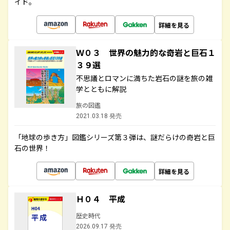
イド。
詳細を見る
Ｗ０３ 世界の魅力的な奇岩と巨石１
３９選
不思議とロマンに満ちた岩石の謎を旅の雑
学とともに解説
旅の図鑑
2021.03.18 発売
「地球の歩き方」図鑑シリーズ第３弾は、謎だらけの奇岩と巨
石の世界！
詳細を見る
Ｈ０４ 平成
歴史時代
2026.09.17 発売