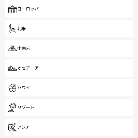
も、旅行者にとっては魅力的なポイント。グルメも豊富
で、ホーカーズは地元の風情を楽しめる外せないスポット
ヨーロッパ
だ。訪れる人を飽きさせないシンガポールで、多様な魅力
を体感しよう。 なお、新着のシンガポール情報は
コンテン
ツ一覧
を参照してほしい。
北米
中南米
オセアニア
ハワイ
リゾート
アジア