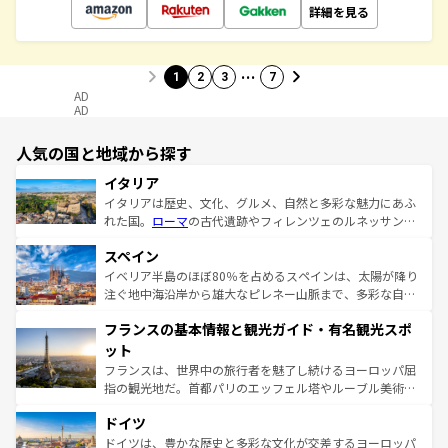
詳細を見る
…
1
2
3
7
AD
AD
人気の国と地域から探す
イタリア
イタリアは歴史、文化、グルメ、自然と多彩な魅力にあふ
れた国。
ローマ
の古代遺跡やフィレンツェのルネッサンス
美術、ヴェネツィアの運河など、歴史あるスポットはもち
スペイン
ろん、トスカーナの美しい田園風景やアマルフィ海岸の絶
景など、自然景観も見逃せない。観光の合間には、本場の
イベリア半島のほぼ80％を占めるスペインは、太陽が降り
ピザやパスタなど、絶品のイタリア料理を堪能することも
注ぐ地中海沿岸から雄大なピレネー山脈まで、多彩な自然
できる。朝目覚めてから夜眠るまで、すべての瞬間を楽し
と文化が詰まったヨーロッパ屈指の旅行先だ。多様な地域
フランスの基本情報と観光ガイド・有名観光スポ
ませてくれるイタリアで、忘れられない旅をしてみよう！
文化が根付くこの国では、情熱的なフラメンコ、熱気あふ
なお、新着のイタリア情報は
コンテンツ一覧
を参照してほ
れる闘牛、そして美味しいタパスが生活の一部となってい
ット
しい。
る。首都マドリードの洗練された雰囲気や、バルセロナの
フランスは、世界中の旅行者を魅了し続けるヨーロッパ屈
アートに溢れた街角から、地方では古代ローマ遺跡や中世
指の観光地だ。首都パリのエッフェル塔やルーブル美術館
の城塞都市、穏やかなビーチリゾートまで多彩な表情を見
といった象徴的なスポットから、田舎町の古風な美しさま
せる。地方によって風土や気候が異なるスペインはその個
ドイツ
で、幅広い魅力が詰まっている。華麗な宮殿、歴史的な大
性で訪れる人を魅了する。 なお、新着のスペイン情報は
コ
聖堂、美しいビーチ、そして豊かな自然が、訪れる者を心
ドイツは、豊かな歴史と多彩な文化が交差するヨーロッパ