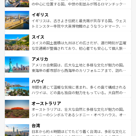
ンテンツ一覧
を参照してほしい。
から魅了する。また、フランスは美食の国としても知ら
の中心に位置する国。中世の街並みが残るロマンチック街
れ、フランス料理はユネスコ無形文化遺産にも登録されて
道から、未来を先取りするようなモダンな都市まで多様な
イギリス
いる。シャンパンの発祥地であるランス、プロヴァンスの
顔を持つこの国は、どこを歩いても飽きることがない。ベ
香り高いラベンダー畑など、多彩な楽しみ方が可能だ。さ
ルリンの文化的活気、バイエルン州のアルプスの絶景、そ
イギリスは、古きよき伝統と最先端が共存する国。ウェス
らに、パリ以外の地域にも魅力が溢れており、どの街角に
してライン川沿いのワイン畑といった風景は必見。ビール
トミンスター寺院や大英博物館のようなランドマーク、歴
も豊かな歴史と文化が息づいている。パリ以外の個性あふ
とソーセージを味わいながら地元の人と過ごす楽しい時間
史ある大学都市、美しい丘陵地帯や牧歌的な風景など、エ
れる地方に足を運ぶとそれぞれで全く異なる文化を体験で
スイス
は、お酒好きな人にはぜひ体験してほしい。 なお、新着の
リアごとに異なる魅力がある。また、優雅なアフタヌーン
きるだろう。 なお、新着のフランス情報は
コンテンツ一覧
ドイツ情報は
コンテンツ一覧
を参照してほしい。
ティー、ビール好きにはたまらない英国パブ、サッカー観
スイスの国土面積は九州ほどの広さだが、運行時刻が正確
を参照してほしい。
戦など、本場だからこそできる体験も豊富。イギリスを旅
な交通網が整備されており、初心者でも安心して個人旅行
して楽しみつくそう。 なお、新着のイギリス情報は
コンテ
を楽しめる。日本同様に時刻表どおりの旅が可能だ。中世
アメリカ
ンツ一覧
を参照してほしい。
の建物がそのまま残る町や、スイスならではのユニークな
博物館もあり、アルプス観光だけでなく町歩きも満喫する
アメリカ合衆国は、広大な土地と多様な文化が魅力の国。
ことができる。国民の所得が高いため物価も高いが、旅行
東海岸の都市部から西海岸のカリフォルニアまで、訪れる
者向けの交通パス提供のサービスもあり、うまく活用すれ
場所ごとに異なる風景と体験が待っている。ニューヨーク
ハワイ
ば市内交通費無料で観光を楽しむこともできる。 なお、新
のような巨大都市は、観光、ショッピング、エンターテイ
着のスイス情報は
コンテンツ一覧
を参照してほしい。
ンメントが詰まった刺激的なスポットだ。一方、アメリカ
年間を通じて温暖な気候に恵まれ、多くの島で構成される
西部には大自然が広がり、グランドキャニオンやイエロー
ハワイは、どの島も独自の魅力をもっている。大自然の神
ストーン国立公園といった絶景が堪能できる。さらに、南
秘を感じたいなら、火山が生み出した壮大な景観を誇るハ
オーストラリア
部のニューオーリンズでは、音楽と美食が融合した独特の
ワイ島は見逃せない。また、定番の観光地といえばオアフ
文化が魅力。旅行者はアメリカの各地域で異なる魅力を楽
島だが、静かな自然を求めるならマウイ島やカウアイ島が
オーストラリアは、壮大な自然と多様な文化が魅力の国。
しみながら、その多様性と豊かな歴史を感じることができ
おすすめ。エメラルドグリーンに輝く海をはじめ、豊かな
シドニーのシンボルであるシドニー・オペラハウス、オー
るだろう。車でのロードトリップや列車の旅も、アメリカ
文化や歴史が息づいている。「アロハスピリット」と呼ば
ストラリア東海岸北部に広がる大サンゴ礁地帯グレートバ
ならではの贅沢な旅のスタイルだ。 なお、新着のアメリカ
台湾
れるおもてなしの心で訪れる人々を迎えてくれるハワイの
リアリーフや大陸中央部にそびえるウルル（エアーズロッ
情報は
コンテンツ一覧
を参照してほしい。
人々、おいしいローカルフードやハワイアンミュージッ
ク）、タスマニアの美しい原生林やケアンズの熱帯雨林な
日本から約４時間ほどでたどり着く台湾は、多彩な文化と