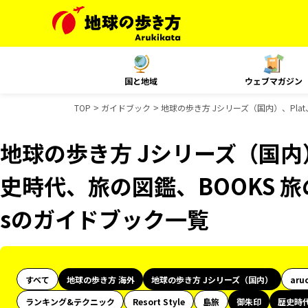
国と地域
ウェブマガジン
TOP
ガイドブック
地球の歩き方 Jシリーズ（国内）、Pla
地球の歩き方 Jシリーズ（国内
史時代、旅の図鑑、BOOKS 旅
sのガイドブック一覧
すべて
地球の歩き方 海外
地球の歩き方 Jシリーズ（国内）
aru
ランキング&テクニック
Resort Style
島旅
御朱印
歴史時