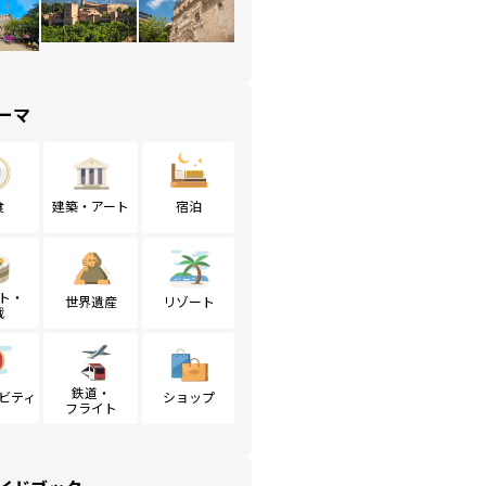
ーマ
食
建築・アート
宿泊
ト・
世界遺産
リゾート
戦
鉄道・
ビティ
ショップ
フライト