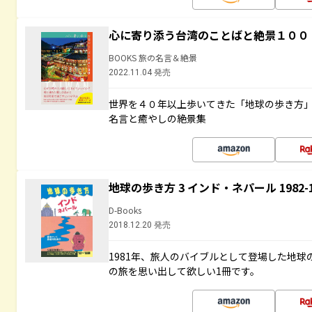
心に寄り添う台湾のことばと絶景１００
BOOKS 旅の名言＆絶景
2022.11.04 発売
世界を４０年以上歩いてきた「地球の歩き方
名言と癒やしの絶景集
地球の歩き方 3 インド・ネパール 1982
D-Books
2018.12.20 発売
1981年、旅人のバイブルとして登場した地
の旅を思い出して欲しい1冊です。