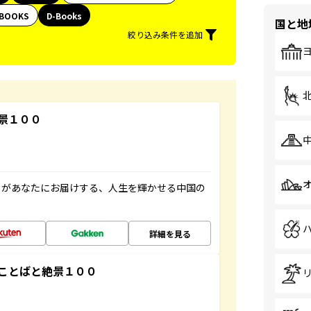
BOOKS
D-Books
国と地
絞り込み条件を追加
景１００
」があなたにお届けする、人生を輝かせる中国の
詳細を見る
ことばと絶景１００