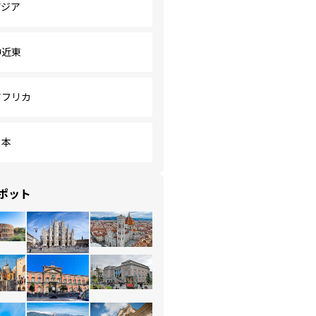
アジア
中近東
アフリカ
日本
ポット