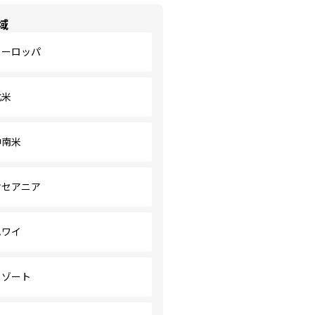
域
ヨーロッパ
北米
中南米
オセアニア
ハワイ
リゾート