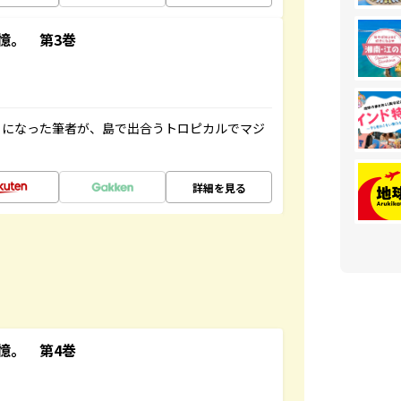
憶。 第3巻
とになった筆者が、島で出合うトロピカルでマジ
詳細を見る
憶。 第4巻