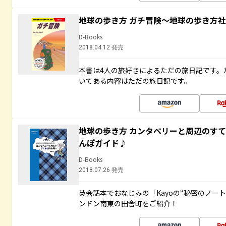
地球の歩き方 ガチ冒険～地球の歩き方
D-Books
2018.04.12 発売
本書は4人の旅好きによるただの旅日記です。
いてある内容はただの旅日記です。
地球の歩き方 カンタベリーと周辺のす
んぽガイド♪
D-Books
2018.07.26 発売
英会話本でおなじみの「Kayoの“秘密のノー
ンドン南東の田舎町をご紹介！