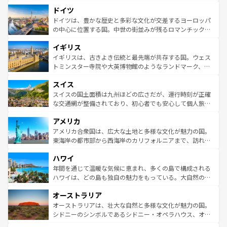
といった象徴的なスポットから、田舎町の古風な美しさま
せる。地方によって風土や気候が異なるスペインはその個
ドイツ
で、幅広い魅力が詰まっている。華麗な宮殿、歴史的な大
性で訪れる人を魅了する。 なお、新着のスペイン情報は
コ
聖堂、美しいビーチ、そして豊かな自然が、訪れる者を心
ドイツは、豊かな歴史と多彩な文化が交差するヨーロッパ
ンテンツ一覧
を参照してほしい。
から魅了する。また、フランスは美食の国としても知ら
の中心に位置する国。中世の街並みが残るロマンチック街
れ、フランス料理はユネスコ無形文化遺産にも登録されて
道から、未来を先取りするようなモダンな都市まで多様な
イギリス
いる。シャンパンの発祥地であるランス、プロヴァンスの
顔を持つこの国は、どこを歩いても飽きることがない。ベ
香り高いラベンダー畑など、多彩な楽しみ方が可能だ。さ
ルリンの文化的活気、バイエルン州のアルプスの絶景、そ
イギリスは、古きよき伝統と最先端が共存する国。ウェス
らに、パリ以外の地域にも魅力が溢れており、どの街角に
してライン川沿いのワイン畑といった風景は必見。ビール
トミンスター寺院や大英博物館のようなランドマーク、歴
も豊かな歴史と文化が息づいている。パリ以外の個性あふ
とソーセージを味わいながら地元の人と過ごす楽しい時間
史ある大学都市、美しい丘陵地帯や牧歌的な風景など、エ
れる地方に足を運ぶとそれぞれで全く異なる文化を体験で
スイス
は、お酒好きな人にはぜひ体験してほしい。 なお、新着の
リアごとに異なる魅力がある。また、優雅なアフタヌーン
きるだろう。 なお、新着のフランス情報は
コンテンツ一覧
ドイツ情報は
コンテンツ一覧
を参照してほしい。
ティー、ビール好きにはたまらない英国パブ、サッカー観
スイスの国土面積は九州ほどの広さだが、運行時刻が正確
を参照してほしい。
戦など、本場だからこそできる体験も豊富。イギリスを旅
な交通網が整備されており、初心者でも安心して個人旅行
して楽しみつくそう。 なお、新着のイギリス情報は
コンテ
を楽しめる。日本同様に時刻表どおりの旅が可能だ。中世
アメリカ
ンツ一覧
を参照してほしい。
の建物がそのまま残る町や、スイスならではのユニークな
博物館もあり、アルプス観光だけでなく町歩きも満喫する
アメリカ合衆国は、広大な土地と多様な文化が魅力の国。
ことができる。国民の所得が高いため物価も高いが、旅行
東海岸の都市部から西海岸のカリフォルニアまで、訪れる
者向けの交通パス提供のサービスもあり、うまく活用すれ
場所ごとに異なる風景と体験が待っている。ニューヨーク
ハワイ
ば市内交通費無料で観光を楽しむこともできる。 なお、新
のような巨大都市は、観光、ショッピング、エンターテイ
着のスイス情報は
コンテンツ一覧
を参照してほしい。
ンメントが詰まった刺激的なスポットだ。一方、アメリカ
年間を通じて温暖な気候に恵まれ、多くの島で構成される
西部には大自然が広がり、グランドキャニオンやイエロー
ハワイは、どの島も独自の魅力をもっている。大自然の神
ストーン国立公園といった絶景が堪能できる。さらに、南
秘を感じたいなら、火山が生み出した壮大な景観を誇るハ
オーストラリア
部のニューオーリンズでは、音楽と美食が融合した独特の
ワイ島は見逃せない。また、定番の観光地といえばオアフ
文化が魅力。旅行者はアメリカの各地域で異なる魅力を楽
島だが、静かな自然を求めるならマウイ島やカウアイ島が
オーストラリアは、壮大な自然と多様な文化が魅力の国。
しみながら、その多様性と豊かな歴史を感じることができ
おすすめ。エメラルドグリーンに輝く海をはじめ、豊かな
シドニーのシンボルであるシドニー・オペラハウス、オー
るだろう。車でのロードトリップや列車の旅も、アメリカ
文化や歴史が息づいている。「アロハスピリット」と呼ば
ストラリア東海岸北部に広がる大サンゴ礁地帯グレートバ