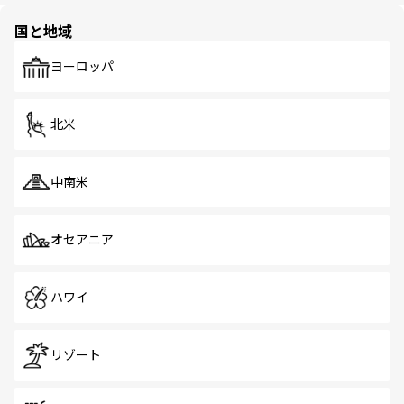
園や自然保護区など、自然が調和した近代的な景観と文化
の多様性あふれるカラフルな町は、どこを歩いても新しい
国と地域
発見がある。さらに、治安のよさや充実した公共交通機関
も、旅行者にとっては魅力的なポイント。グルメも豊富
で、ホーカーズは地元の風情を楽しめる外せないスポット
ヨーロッパ
だ。訪れる人を飽きさせないシンガポールで、多様な魅力
を体感しよう。 なお、新着のシンガポール情報は
コンテン
ツ一覧
を参照してほしい。
北米
中南米
オセアニア
ハワイ
リゾート