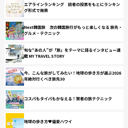
エアラインランキング 読者の投票をもとにランキン
グ形式で発表
Next韓国旅 次の韓国旅行がもっと楽しくなる 旅先・
グルメ・テクニック
旬な“あの人”が「旅」をテーマに語るインタビュー連
載 MY TRAVEL STORY
今、こんな旅がしてみたい！地球の歩き方が選ぶ2026
年絶対行くべき旅先30
コスパもタイパもかなえる！賢者の旅テクニック
地球の歩き方♥偏愛ハワイ