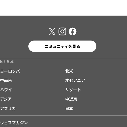
コミュニティを見る
国と地域
ヨーロッパ
北米
中南米
オセアニア
ハワイ
リゾート
アジア
中近東
アフリカ
日本
ウェブマガジン