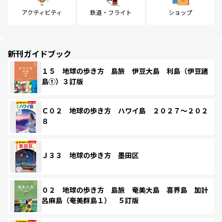
アクティビティ
鉄道・フライト
ショップ
新刊ガイドブック
１５ 地球の歩き方 島旅 伊豆大島 利島（伊豆諸
島①）３訂版
Ｃ０２ 地球の歩き方 ハワイ島 ２０２７～２０２
８
Ｊ３３ 地球の歩き方 墨田区
０２ 地球の歩き方 島旅 奄美大島 喜界島 加計
呂麻島（奄美群島１） ５訂版