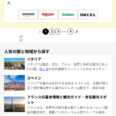
た
詳細を見る
…
1
2
3
9
AD
AD
人気の国と地域から探す
イタリア
イタリアは歴史、文化、グルメ、自然と多彩な魅力にあふ
れた国。
ローマ
の古代遺跡やフィレンツェのルネッサンス
美術、ヴェネツィアの運河など、歴史あるスポットはもち
スペイン
ろん、トスカーナの美しい田園風景やアマルフィ海岸の絶
景など、自然景観も見逃せない。観光の合間には、本場の
イベリア半島のほぼ80％を占めるスペインは、太陽が降り
ピザやパスタなど、絶品のイタリア料理を堪能することも
注ぐ地中海沿岸から雄大なピレネー山脈まで、多彩な自然
できる。朝目覚めてから夜眠るまで、すべての瞬間を楽し
と文化が詰まったヨーロッパ屈指の旅行先だ。多様な地域
フランスの基本情報と観光ガイド・有名観光スポ
ませてくれるイタリアで、忘れられない旅をしてみよう！
文化が根付くこの国では、情熱的なフラメンコ、熱気あふ
なお、新着のイタリア情報は
コンテンツ一覧
を参照してほ
れる闘牛、そして美味しいタパスが生活の一部となってい
ット
しい。
る。首都マドリードの洗練された雰囲気や、バルセロナの
フランスは、世界中の旅行者を魅了し続けるヨーロッパ屈
アートに溢れた街角から、地方では古代ローマ遺跡や中世
指の観光地だ。首都パリのエッフェル塔やルーブル美術館
の城塞都市、穏やかなビーチリゾートまで多彩な表情を見