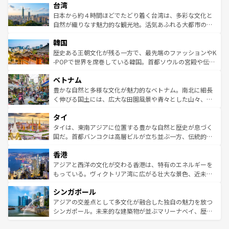
ならではの贅沢な旅のスタイルだ。 なお、新着のアメリカ
台湾
れるおもてなしの心で訪れる人々を迎えてくれるハワイの
リアリーフや大陸中央部にそびえるウルル（エアーズロッ
情報は
コンテンツ一覧
を参照してほしい。
人々、おいしいローカルフードやハワイアンミュージッ
ク）、タスマニアの美しい原生林やケアンズの熱帯雨林な
日本から約４時間ほどでたどり着く台湾は、多彩な文化と
ク、伝統的なフラダンスなど、すべてがハワイの魅力を彩
ど、見どころがたくさん。また、カフェやワイン、オージ
自然が織りなす魅力的な観光地。活気あふれる大都市の台
っている。訪れるたびに新しい発見と感動が待っているハ
ービーフなどの食文化も豊かで、美味しいものであふれて
北やノスタルジックな町並みが人気な九份（ジォウフェ
ワイを、存分に味わってほしい。 なお、新着のハワイ情報
韓国
いる。アクティビティも充実しており、サーフィンやダイ
ン）、静ひつな山岳地帯である台湾東部など、都市の喧騒
は
コンテンツ一覧
を参照してほしい。
ビング、ハイキングなど、アウトドア好きにはたまらな
と山間の静けさが共存しており、訪れる人に新しい発見と
歴史ある王朝文化が残る一方で、最先端のファッションやK
い。オーストラリアの多彩な魅力を存分に味わいつくそ
驚きをもたらしてくれる。また、奥深い台湾の食文化も魅
-POPで世界を席巻している韓国。首都ソウルの宮殿や伝統
う。 なお、新着のオーストラリア情報は
コンテンツ一覧
を
力で、夜市などの屋台グルメから高級料理、ヘルシーで美
家屋が並ぶエリアでは韓国の歴史と文化に浸ることがで
参照してほしい。
ベトナム
容にもいいと評判のスイーツなど、バラエティ豊かな料理
き、地方に足を延ばせば四季折々の自然美を楽しむことが
が味わえる。 なお、新着の台湾情報は
コンテンツ一覧
を参
できる。そして、キムチや焼肉、絶品のストリートフード
豊かな自然と多様な文化が魅力的なベトナム。南北に細長
照してほしい。
まで、さまざまな韓国料理が待っている。夜には、韓国な
く伸びる国土には、広大な田園風景や青々とした山々、世
らではのナイトライフも堪能できる。あたたかいホスピタ
界遺産に登録された壮大な自然景観が点在し、都市部では
タイ
リティに包まれながら、韓国の多彩な魅力を心ゆくまで味
急速な発展と共に伝統が息づく。ハノイの古い町並みやホ
わってみてほしい。 なお、新着の韓国情報は
コンテンツ一
ーチミン市のフランス統治時代の建物も、独特の雰囲気を
タイは、東南アジアに位置する豊かな自然と歴史が息づく
覧
を参照してほしい。
醸し出している。また、バラエティの豊かさとおいしさで
国だ。首都バンコクは高層ビルが立ち並ぶ一方、伝統的な
世界中の食通を魅了してやまないベトナム料理も魅力のひ
寺院や市場がいたるところに点在し、古きよき文化と現代
香港
とつ。フォーやバインミー、ベトナムコーヒーなどは、ぜ
の活気が交差している。北部ではチェンマイなどの山岳地
ひ現地で味わいたい。どの地域を訪れてもあたたかい人々
帯で自然と触れ合い、南部ではプーケットやクラビの美し
アジアと西洋の文化が交わる香港は、特有のエネルギーを
が旅行者を迎えてくれるので、きっと忘れられない旅にな
いビーチでリゾート気分を楽しむことができる。タイ料理
もっている。ヴィクトリア湾に広がる壮大な景色、近未来
るはずだ。 なお、新着のベトナム情報は
コンテンツ一覧
を
は世界的に有名で、屋台から高級レストランまで味覚を刺
的なアートスポット、そして歴史と現代が融合した町並
参照してほしい。
シンガポール
激する。気候は一年中温暖で、どの季節にも異なる楽しみ
み、どこを訪れても感動するはず。観光スポットが密集し
が待っている。親しみやすいタイの人々、仏教を中心とし
ており、効率よく見どころを回れるのも魅力。息をのむよ
アジアの交差点として多文化が融合した独自の魅力を放つ
た文化、そして多様な観光資源が、訪れる旅人を魅了し続
うな絶景から文化的な体験まで、香港を存分に楽しみ尽く
シンガポール。未来的な建築物が並ぶマリーナベイ、歴史
ける。 なお、新着のタイ情報は
コンテンツ一覧
を参照して
そう。 なお、新着の香港情報は
コンテンツ一覧
を参照して
と伝統を感じられるエスニックタウン、多数の緑豊かな公
ほしい。
ほしい。