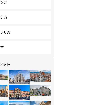
アジア
中近東
アフリカ
日本
ポット