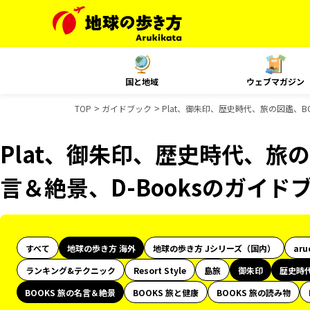
国と地域
ウェブマガジン
TOP
ガイドブック
Plat、御朱印、歴史時代、旅の図鑑、BO
Plat、御朱印、歴史時代、旅の
言＆絶景、D-Booksのガイド
すべて
地球の歩き方 海外
地球の歩き方 Jシリーズ（国内）
aru
ランキング&テクニック
Resort Style
島旅
御朱印
歴史時
BOOKS 旅の名言＆絶景
BOOKS 旅と健康
BOOKS 旅の読み物