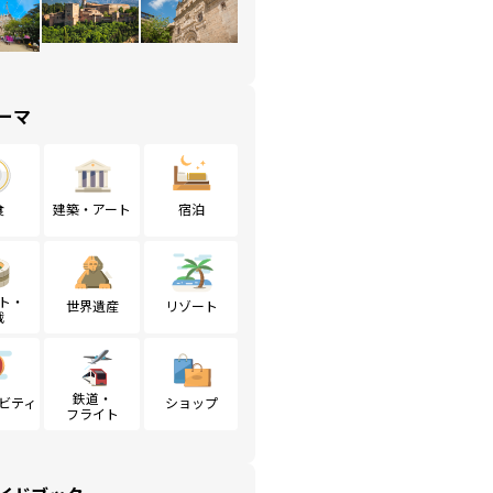
ーマ
食
建築・アート
宿泊
ト・
世界遺産
リゾート
戦
鉄道・
ビティ
ショップ
フライト