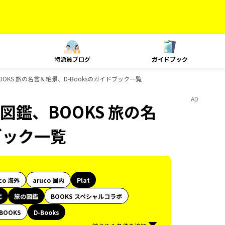
特派員ブログ
ガイドブック
OKS 旅の名言＆絶景、D-Booksのガイドブック一覧
AD
図鑑、BOOKS 旅の名
ブック一覧
co 海外
aruco 国内
Plat
代
旅の図鑑
BOOKS スペシャルコラボ
BOOKS
D-Books