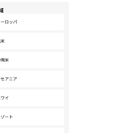
域
ヨーロッパ
北米
中南米
オセアニア
ハワイ
リゾート