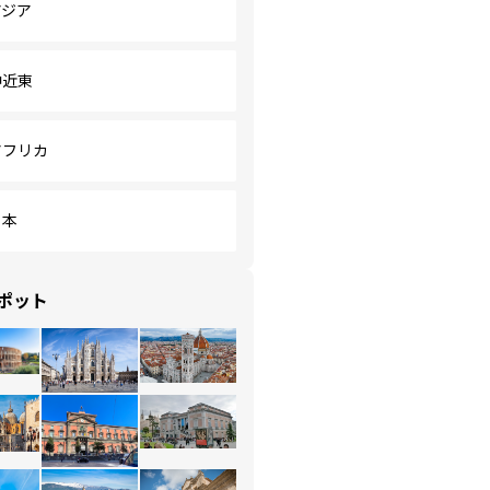
アジア
中近東
アフリカ
日本
ポット