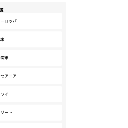
域
ヨーロッパ
北米
中南米
オセアニア
ハワイ
リゾート