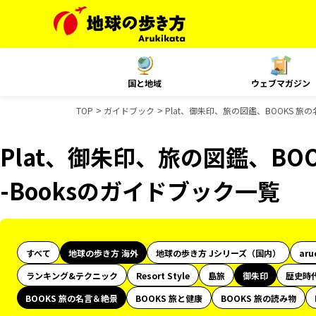
国と地域
ウェブマガジン
TOP
ガイドブック
Plat、御朱印、旅の図鑑、BOOKS 旅
Plat、御朱印、旅の図鑑、BO
-Booksのガイドブック一覧
すべて
地球の歩き方 海外
地球の歩き方 Jシリーズ（国内）
aru
ランキング&テクニック
Resort Style
島旅
御朱印
歴史時
BOOKS 旅の名言＆絶景
BOOKS 旅と健康
BOOKS 旅の読み物