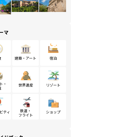
ーマ
食
建築・アート
宿泊
ト・
世界遺産
リゾート
戦
鉄道・
ビティ
ショップ
フライト