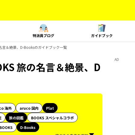
特派員ブログ
ガイドブック
の名言＆絶景、D-Booksのガイドブック一覧
AD
OKS 旅の名言＆絶景、D
co 海外
aruco 国内
Plat
代
旅の図鑑
BOOKS スペシャルコラボ
BOOKS
D-Books