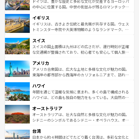
聖堂、美しいビーチ、そして豊かな自然が、訪れる者を心
ドイツは、豊かな歴史と多彩な文化が交差するヨーロッパ
ンテンツ一覧
を参照してほしい。
から魅了する。また、フランスは美食の国としても知ら
の中心に位置する国。中世の街並みが残るロマンチック街
れ、フランス料理はユネスコ無形文化遺産にも登録されて
道から、未来を先取りするようなモダンな都市まで多様な
イギリス
いる。シャンパンの発祥地であるランス、プロヴァンスの
顔を持つこの国は、どこを歩いても飽きることがない。ベ
香り高いラベンダー畑など、多彩な楽しみ方が可能だ。さ
ルリンの文化的活気、バイエルン州のアルプスの絶景、そ
イギリスは、古きよき伝統と最先端が共存する国。ウェス
らに、パリ以外の地域にも魅力が溢れており、どの街角に
してライン川沿いのワイン畑といった風景は必見。ビール
トミンスター寺院や大英博物館のようなランドマーク、歴
も豊かな歴史と文化が息づいている。パリ以外の個性あふ
とソーセージを味わいながら地元の人と過ごす楽しい時間
史ある大学都市、美しい丘陵地帯や牧歌的な風景など、エ
れる地方に足を運ぶとそれぞれで全く異なる文化を体験で
スイス
は、お酒好きな人にはぜひ体験してほしい。 なお、新着の
リアごとに異なる魅力がある。また、優雅なアフタヌーン
きるだろう。 なお、新着のフランス情報は
コンテンツ一覧
ドイツ情報は
コンテンツ一覧
を参照してほしい。
ティー、ビール好きにはたまらない英国パブ、サッカー観
スイスの国土面積は九州ほどの広さだが、運行時刻が正確
を参照してほしい。
戦など、本場だからこそできる体験も豊富。イギリスを旅
な交通網が整備されており、初心者でも安心して個人旅行
して楽しみつくそう。 なお、新着のイギリス情報は
コンテ
を楽しめる。日本同様に時刻表どおりの旅が可能だ。中世
アメリカ
ンツ一覧
を参照してほしい。
の建物がそのまま残る町や、スイスならではのユニークな
博物館もあり、アルプス観光だけでなく町歩きも満喫する
アメリカ合衆国は、広大な土地と多様な文化が魅力の国。
ことができる。国民の所得が高いため物価も高いが、旅行
東海岸の都市部から西海岸のカリフォルニアまで、訪れる
者向けの交通パス提供のサービスもあり、うまく活用すれ
場所ごとに異なる風景と体験が待っている。ニューヨーク
ハワイ
ば市内交通費無料で観光を楽しむこともできる。 なお、新
のような巨大都市は、観光、ショッピング、エンターテイ
着のスイス情報は
コンテンツ一覧
を参照してほしい。
ンメントが詰まった刺激的なスポットだ。一方、アメリカ
年間を通じて温暖な気候に恵まれ、多くの島で構成される
西部には大自然が広がり、グランドキャニオンやイエロー
ハワイは、どの島も独自の魅力をもっている。大自然の神
ストーン国立公園といった絶景が堪能できる。さらに、南
秘を感じたいなら、火山が生み出した壮大な景観を誇るハ
オーストラリア
部のニューオーリンズでは、音楽と美食が融合した独特の
ワイ島は見逃せない。また、定番の観光地といえばオアフ
文化が魅力。旅行者はアメリカの各地域で異なる魅力を楽
島だが、静かな自然を求めるならマウイ島やカウアイ島が
オーストラリアは、壮大な自然と多様な文化が魅力の国。
しみながら、その多様性と豊かな歴史を感じることができ
おすすめ。エメラルドグリーンに輝く海をはじめ、豊かな
シドニーのシンボルであるシドニー・オペラハウス、オー
るだろう。車でのロードトリップや列車の旅も、アメリカ
文化や歴史が息づいている。「アロハスピリット」と呼ば
ストラリア東海岸北部に広がる大サンゴ礁地帯グレートバ
ならではの贅沢な旅のスタイルだ。 なお、新着のアメリカ
台湾
れるおもてなしの心で訪れる人々を迎えてくれるハワイの
リアリーフや大陸中央部にそびえるウルル（エアーズロッ
情報は
コンテンツ一覧
を参照してほしい。
人々、おいしいローカルフードやハワイアンミュージッ
ク）、タスマニアの美しい原生林やケアンズの熱帯雨林な
日本から約４時間ほどでたどり着く台湾は、多彩な文化と