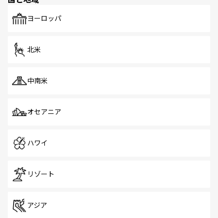
発見がある。さらに、治安のよさや充実した公共交通機関
も、旅行者にとっては魅力的なポイント。グルメも豊富
で、ホーカーズは地元の風情を楽しめる外せないスポット
ヨーロッパ
だ。訪れる人を飽きさせないシンガポールで、多様な魅力
を体感しよう。 なお、新着のシンガポール情報は
コンテン
ツ一覧
を参照してほしい。
北米
中南米
オセアニア
ハワイ
リゾート
アジア