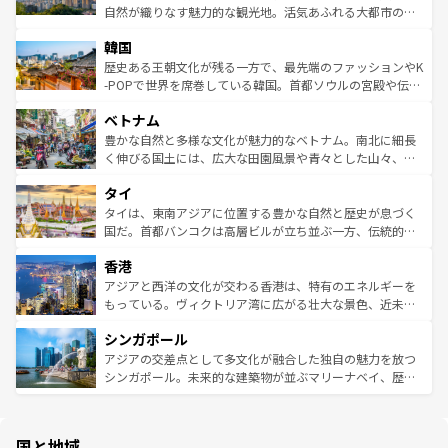
ク、伝統的なフラダンスなど、すべてがハワイの魅力を彩
ど、見どころがたくさん。また、カフェやワイン、オージ
自然が織りなす魅力的な観光地。活気あふれる大都市の台
っている。訪れるたびに新しい発見と感動が待っているハ
ービーフなどの食文化も豊かで、美味しいものであふれて
北やノスタルジックな町並みが人気な九份（ジォウフェ
ワイを、存分に味わってほしい。 なお、新着のハワイ情報
韓国
いる。アクティビティも充実しており、サーフィンやダイ
ン）、静ひつな山岳地帯である台湾東部など、都市の喧騒
は
コンテンツ一覧
を参照してほしい。
ビング、ハイキングなど、アウトドア好きにはたまらな
と山間の静けさが共存しており、訪れる人に新しい発見と
歴史ある王朝文化が残る一方で、最先端のファッションやK
い。オーストラリアの多彩な魅力を存分に味わいつくそ
驚きをもたらしてくれる。また、奥深い台湾の食文化も魅
-POPで世界を席巻している韓国。首都ソウルの宮殿や伝統
う。 なお、新着のオーストラリア情報は
コンテンツ一覧
を
力で、夜市などの屋台グルメから高級料理、ヘルシーで美
家屋が並ぶエリアでは韓国の歴史と文化に浸ることがで
参照してほしい。
ベトナム
容にもいいと評判のスイーツなど、バラエティ豊かな料理
き、地方に足を延ばせば四季折々の自然美を楽しむことが
が味わえる。 なお、新着の台湾情報は
コンテンツ一覧
を参
できる。そして、キムチや焼肉、絶品のストリートフード
豊かな自然と多様な文化が魅力的なベトナム。南北に細長
照してほしい。
まで、さまざまな韓国料理が待っている。夜には、韓国な
く伸びる国土には、広大な田園風景や青々とした山々、世
らではのナイトライフも堪能できる。あたたかいホスピタ
界遺産に登録された壮大な自然景観が点在し、都市部では
タイ
リティに包まれながら、韓国の多彩な魅力を心ゆくまで味
急速な発展と共に伝統が息づく。ハノイの古い町並みやホ
わってみてほしい。 なお、新着の韓国情報は
コンテンツ一
ーチミン市のフランス統治時代の建物も、独特の雰囲気を
タイは、東南アジアに位置する豊かな自然と歴史が息づく
覧
を参照してほしい。
醸し出している。また、バラエティの豊かさとおいしさで
国だ。首都バンコクは高層ビルが立ち並ぶ一方、伝統的な
世界中の食通を魅了してやまないベトナム料理も魅力のひ
寺院や市場がいたるところに点在し、古きよき文化と現代
香港
とつ。フォーやバインミー、ベトナムコーヒーなどは、ぜ
の活気が交差している。北部ではチェンマイなどの山岳地
ひ現地で味わいたい。どの地域を訪れてもあたたかい人々
帯で自然と触れ合い、南部ではプーケットやクラビの美し
アジアと西洋の文化が交わる香港は、特有のエネルギーを
が旅行者を迎えてくれるので、きっと忘れられない旅にな
いビーチでリゾート気分を楽しむことができる。タイ料理
もっている。ヴィクトリア湾に広がる壮大な景色、近未来
るはずだ。 なお、新着のベトナム情報は
コンテンツ一覧
を
は世界的に有名で、屋台から高級レストランまで味覚を刺
的なアートスポット、そして歴史と現代が融合した町並
参照してほしい。
シンガポール
激する。気候は一年中温暖で、どの季節にも異なる楽しみ
み、どこを訪れても感動するはず。観光スポットが密集し
が待っている。親しみやすいタイの人々、仏教を中心とし
ており、効率よく見どころを回れるのも魅力。息をのむよ
アジアの交差点として多文化が融合した独自の魅力を放つ
た文化、そして多様な観光資源が、訪れる旅人を魅了し続
うな絶景から文化的な体験まで、香港を存分に楽しみ尽く
シンガポール。未来的な建築物が並ぶマリーナベイ、歴史
ける。 なお、新着のタイ情報は
コンテンツ一覧
を参照して
そう。 なお、新着の香港情報は
コンテンツ一覧
を参照して
と伝統を感じられるエスニックタウン、多数の緑豊かな公
ほしい。
ほしい。
園や自然保護区など、自然が調和した近代的な景観と文化
の多様性あふれるカラフルな町は、どこを歩いても新しい
国と地域