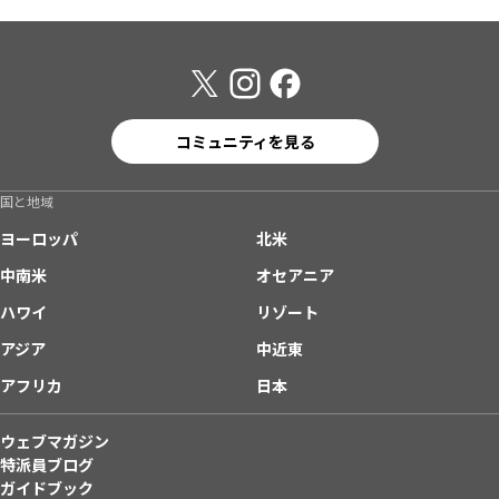
コミュニティを見る
国と地域
ヨーロッパ
北米
中南米
オセアニア
ハワイ
リゾート
アジア
中近東
アフリカ
日本
ウェブマガジン
特派員ブログ
ガイドブック