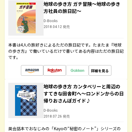
地球の歩き方 ガチ冒険～地球の歩き
方社員の旅日記～
D-Books
2018.04.12 発売
本書は4人の旅好きによるただの旅日記です。たまたま『地球
の歩き方』で働いているだけで書いてある内容はただの旅日記
です。
詳細を見る
地球の歩き方 カンタベリーと周辺の
すてきな田舎町へ～ロンドンからの日
帰りおさんぽガイド♪
D-Books
2018.07.26 発売
英会話本でおなじみの「Kayoの“秘密のノート”」シリーズの