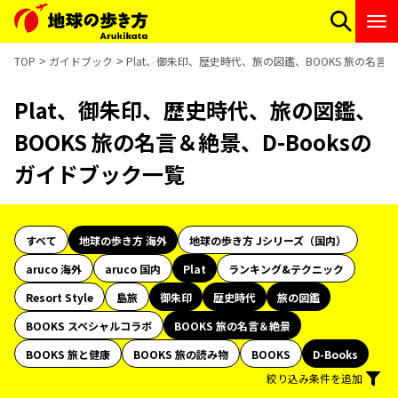
TOP
ガイドブック
Plat、御朱印、歴史時代、旅の図鑑、BOOKS 旅の名言＆
Plat、御朱印、歴史時代、旅の図鑑、
BOOKS 旅の名言＆絶景、D-Booksの
ガイドブック一覧
すべて
地球の歩き方 海外
地球の歩き方 Jシリーズ（国内）
aruco 海外
aruco 国内
Plat
ランキング&テクニック
Resort Style
島旅
御朱印
歴史時代
旅の図鑑
BOOKS スペシャルコラボ
BOOKS 旅の名言＆絶景
BOOKS 旅と健康
BOOKS 旅の読み物
BOOKS
D-Books
絞り込み条件を追加