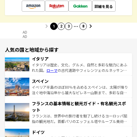
詳細を見る
…
1
2
3
8
AD
AD
人気の国と地域から探す
イタリア
イタリアは歴史、文化、グルメ、自然と多彩な魅力にあふ
れた国。
ローマ
の古代遺跡やフィレンツェのルネッサンス
美術、ヴェネツィアの運河など、歴史あるスポットはもち
スペイン
ろん、トスカーナの美しい田園風景やアマルフィ海岸の絶
景など、自然景観も見逃せない。観光の合間には、本場の
イベリア半島のほぼ80％を占めるスペインは、太陽が降り
ピザやパスタなど、絶品のイタリア料理を堪能することも
注ぐ地中海沿岸から雄大なピレネー山脈まで、多彩な自然
できる。朝目覚めてから夜眠るまで、すべての瞬間を楽し
と文化が詰まったヨーロッパ屈指の旅行先だ。多様な地域
フランスの基本情報と観光ガイド・有名観光スポ
ませてくれるイタリアで、忘れられない旅をしてみよう！
文化が根付くこの国では、情熱的なフラメンコ、熱気あふ
なお、新着のイタリア情報は
コンテンツ一覧
を参照してほ
れる闘牛、そして美味しいタパスが生活の一部となってい
ット
しい。
る。首都マドリードの洗練された雰囲気や、バルセロナの
フランスは、世界中の旅行者を魅了し続けるヨーロッパ屈
アートに溢れた街角から、地方では古代ローマ遺跡や中世
指の観光地だ。首都パリのエッフェル塔やルーブル美術館
の城塞都市、穏やかなビーチリゾートまで多彩な表情を見
といった象徴的なスポットから、田舎町の古風な美しさま
せる。地方によって風土や気候が異なるスペインはその個
ドイツ
で、幅広い魅力が詰まっている。華麗な宮殿、歴史的な大
性で訪れる人を魅了する。 なお、新着のスペイン情報は
コ