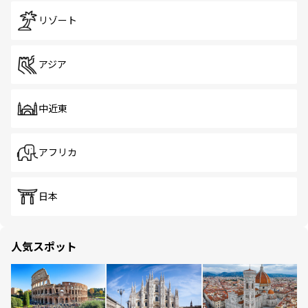
リゾート
アジア
中近東
アフリカ
日本
人気スポット