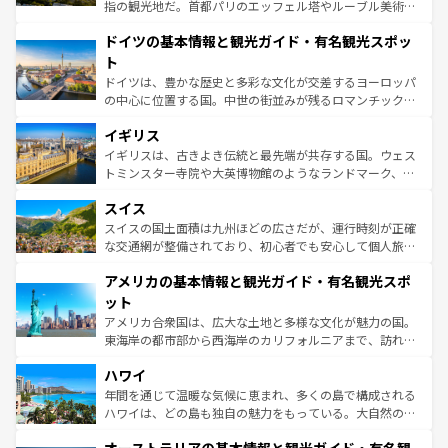
アートに溢れた街角から、地方では古代ローマ遺跡や中世
指の観光地だ。首都パリのエッフェル塔やルーブル美術館
の城塞都市、穏やかなビーチリゾートまで多彩な表情を見
といった象徴的なスポットから、田舎町の古風な美しさま
せる。地方によって風土や気候が異なるスペインはその個
ドイツの基本情報と観光ガイド・有名観光スポッ
で、幅広い魅力が詰まっている。華麗な宮殿、歴史的な大
性で訪れる人を魅了する。 なお、新着のスペイン情報は
コ
聖堂、美しいビーチ、そして豊かな自然が、訪れる者を心
ト
ンテンツ一覧
を参照してほしい。
から魅了する。また、フランスは美食の国としても知ら
ドイツは、豊かな歴史と多彩な文化が交差するヨーロッパ
れ、フランス料理はユネスコ無形文化遺産にも登録されて
の中心に位置する国。中世の街並みが残るロマンチック街
いる。シャンパンの発祥地であるランス、プロヴァンスの
道から、未来を先取りするようなモダンな都市まで多様な
香り高いラベンダー畑など、多彩な楽しみ方が可能だ。さ
イギリス
顔を持つこの国は、どこを歩いても飽きることがない。ベ
らに、パリ以外の地域にも魅力が溢れており、どの街角に
ルリンの文化的活気、バイエルン州のアルプスの絶景、そ
イギリスは、古きよき伝統と最先端が共存する国。ウェス
も豊かな歴史と文化が息づいている。パリ以外の個性あふ
してライン川沿いのワイン畑といった風景は必見。ビール
トミンスター寺院や大英博物館のようなランドマーク、歴
れる地方に足を運ぶとそれぞれで全く異なる文化を体験で
とソーセージを味わいながら地元の人と過ごす楽しい時間
史ある大学都市、美しい丘陵地帯や牧歌的な風景など、エ
きるだろう。 なお、新着のフランス情報は
コンテンツ一覧
スイス
は、お酒好きな人にはぜひ体験してほしい。 なお、新着の
リアごとに異なる魅力がある。また、優雅なアフタヌーン
を参照してほしい。
ドイツ情報は
コンテンツ一覧
を参照してほしい。
ティー、ビール好きにはたまらない英国パブ、サッカー観
スイスの国土面積は九州ほどの広さだが、運行時刻が正確
戦など、本場だからこそできる体験も豊富。イギリスを旅
な交通網が整備されており、初心者でも安心して個人旅行
して楽しみつくそう。 なお、新着のイギリス情報は
コンテ
を楽しめる。日本同様に時刻表どおりの旅が可能だ。中世
アメリカの基本情報と観光ガイド・有名観光スポ
ンツ一覧
を参照してほしい。
の建物がそのまま残る町や、スイスならではのユニークな
博物館もあり、アルプス観光だけでなく町歩きも満喫する
ット
ことができる。国民の所得が高いため物価も高いが、旅行
アメリカ合衆国は、広大な土地と多様な文化が魅力の国。
者向けの交通パス提供のサービスもあり、うまく活用すれ
東海岸の都市部から西海岸のカリフォルニアまで、訪れる
ば市内交通費無料で観光を楽しむこともできる。 なお、新
場所ごとに異なる風景と体験が待っている。ニューヨーク
着のスイス情報は
コンテンツ一覧
を参照してほしい。
ハワイ
のような巨大都市は、観光、ショッピング、エンターテイ
ンメントが詰まった刺激的なスポットだ。一方、アメリカ
年間を通じて温暖な気候に恵まれ、多くの島で構成される
西部には大自然が広がり、グランドキャニオンやイエロー
ハワイは、どの島も独自の魅力をもっている。大自然の神
ストーン国立公園といった絶景が堪能できる。さらに、南
秘を感じたいなら、火山が生み出した壮大な景観を誇るハ
部のニューオーリンズでは、音楽と美食が融合した独特の