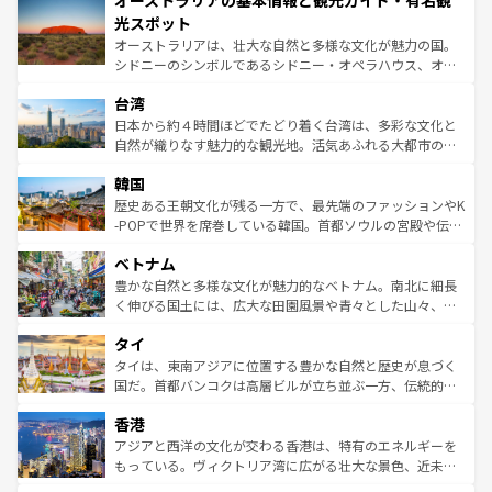
オーストラリアの基本情報と観光ガイド・有名観
ワイ島は見逃せない。また、定番の観光地といえばオアフ
文化が魅力。旅行者はアメリカの各地域で異なる魅力を楽
島だが、静かな自然を求めるならマウイ島やカウアイ島が
光スポット
しみながら、その多様性と豊かな歴史を感じることができ
おすすめ。エメラルドグリーンに輝く海をはじめ、豊かな
オーストラリアは、壮大な自然と多様な文化が魅力の国。
るだろう。車でのロードトリップや列車の旅も、アメリカ
文化や歴史が息づいている。「アロハスピリット」と呼ば
シドニーのシンボルであるシドニー・オペラハウス、オー
ならではの贅沢な旅のスタイルだ。 なお、新着のアメリカ
れるおもてなしの心で訪れる人々を迎えてくれるハワイの
ストラリア東海岸北部に広がる大サンゴ礁地帯グレートバ
情報は
コンテンツ一覧
を参照してほしい。
人々、おいしいローカルフードやハワイアンミュージッ
台湾
リアリーフや大陸中央部にそびえるウルル（エアーズロッ
ク、伝統的なフラダンスなど、すべてがハワイの魅力を彩
ク）、タスマニアの美しい原生林やケアンズの熱帯雨林な
日本から約４時間ほどでたどり着く台湾は、多彩な文化と
っている。訪れるたびに新しい発見と感動が待っているハ
ど、見どころがたくさん。また、カフェやワイン、オージ
自然が織りなす魅力的な観光地。活気あふれる大都市の台
ワイを、存分に味わってほしい。 なお、新着のハワイ情報
ービーフなどの食文化も豊かで、美味しいものであふれて
北やノスタルジックな町並みが人気な九份（ジォウフェ
は
コンテンツ一覧
を参照してほしい。
韓国
いる。アクティビティも充実しており、サーフィンやダイ
ン）、静ひつな山岳地帯である台湾東部など、都市の喧騒
ビング、ハイキングなど、アウトドア好きにはたまらな
と山間の静けさが共存しており、訪れる人に新しい発見と
歴史ある王朝文化が残る一方で、最先端のファッションやK
い。オーストラリアの多彩な魅力を存分に味わいつくそ
驚きをもたらしてくれる。また、奥深い台湾の食文化も魅
-POPで世界を席巻している韓国。首都ソウルの宮殿や伝統
う。 なお、新着のオーストラリア情報は
コンテンツ一覧
を
力で、夜市などの屋台グルメから高級料理、ヘルシーで美
家屋が並ぶエリアでは韓国の歴史と文化に浸ることがで
参照してほしい。
ベトナム
容にもいいと評判のスイーツなど、バラエティ豊かな料理
き、地方に足を延ばせば四季折々の自然美を楽しむことが
が味わえる。 なお、新着の台湾情報は
コンテンツ一覧
を参
できる。そして、キムチや焼肉、絶品のストリートフード
豊かな自然と多様な文化が魅力的なベトナム。南北に細長
照してほしい。
まで、さまざまな韓国料理が待っている。夜には、韓国な
く伸びる国土には、広大な田園風景や青々とした山々、世
らではのナイトライフも堪能できる。あたたかいホスピタ
界遺産に登録された壮大な自然景観が点在し、都市部では
タイ
リティに包まれながら、韓国の多彩な魅力を心ゆくまで味
急速な発展と共に伝統が息づく。ハノイの古い町並みやホ
わってみてほしい。 なお、新着の韓国情報は
コンテンツ一
ーチミン市のフランス統治時代の建物も、独特の雰囲気を
タイは、東南アジアに位置する豊かな自然と歴史が息づく
覧
を参照してほしい。
醸し出している。また、バラエティの豊かさとおいしさで
国だ。首都バンコクは高層ビルが立ち並ぶ一方、伝統的な
世界中の食通を魅了してやまないベトナム料理も魅力のひ
寺院や市場がいたるところに点在し、古きよき文化と現代
香港
とつ。フォーやバインミー、ベトナムコーヒーなどは、ぜ
の活気が交差している。北部ではチェンマイなどの山岳地
ひ現地で味わいたい。どの地域を訪れてもあたたかい人々
帯で自然と触れ合い、南部ではプーケットやクラビの美し
アジアと西洋の文化が交わる香港は、特有のエネルギーを
が旅行者を迎えてくれるので、きっと忘れられない旅にな
いビーチでリゾート気分を楽しむことができる。タイ料理
もっている。ヴィクトリア湾に広がる壮大な景色、近未来
るはずだ。 なお、新着のベトナム情報は
コンテンツ一覧
を
は世界的に有名で、屋台から高級レストランまで味覚を刺
的なアートスポット、そして歴史と現代が融合した町並