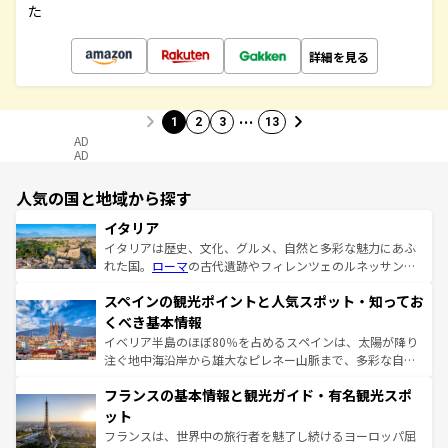
た
詳細を見る
…
1
2
3
13
AD
AD
人気の国と地域から探す
イタリア
イタリアは歴史、文化、グルメ、自然と多彩な魅力にあふ
れた国。
ローマ
の古代遺跡やフィレンツェのルネッサンス
美術、ヴェネツィアの運河など、歴史あるスポットはもち
スペインの観光ポイントと人気スポット・知ってお
ろん、トスカーナの美しい田園風景やアマルフィ海岸の絶
景など、自然景観も見逃せない。観光の合間には、本場の
くべき基本情報
ピザやパスタなど、絶品のイタリア料理を堪能することも
イベリア半島のほぼ80％を占めるスペインは、太陽が降り
できる。朝目覚めてから夜眠るまで、すべての瞬間を楽し
注ぐ地中海沿岸から雄大なピレネー山脈まで、多彩な自然
ませてくれるイタリアで、忘れられない旅をしてみよう！
と文化が詰まったヨーロッパ屈指の旅行先だ。多様な地域
なお、新着のイタリア情報は
コンテンツ一覧
を参照してほ
フランスの基本情報と観光ガイド・有名観光スポ
文化が根付くこの国では、情熱的なフラメンコ、熱気あふ
しい。
れる闘牛、そして美味しいタパスが生活の一部となってい
ット
る。首都マドリードの洗練された雰囲気や、バルセロナの
フランスは、世界中の旅行者を魅了し続けるヨーロッパ屈