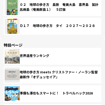
０２ 地球の歩き方 島旅 奄美大島 喜界島 加計
呂麻島（奄美群島１） ５訂版
Ｄ１７ 地球の歩き方 タイ ２０２７～２０２８
特設ページ
世界遺産ランキング
地球の歩き方 meets クリストファー・ノーラン監督
最新作『オデュッセイア』
準備も滞在もスマートに！ トラベルハック2026