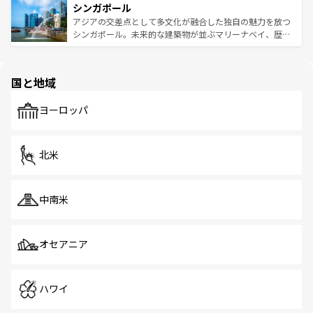
参照してほしい。
シンガポール
激する。気候は一年中温暖で、どの季節にも異なる楽しみ
み、どこを訪れても感動するはず。観光スポットが密集し
が待っている。親しみやすいタイの人々、仏教を中心とし
ており、効率よく見どころを回れるのも魅力。息をのむよ
アジアの交差点として多文化が融合した独自の魅力を放つ
た文化、そして多様な観光資源が、訪れる旅人を魅了し続
うな絶景から文化的な体験まで、香港を存分に楽しみ尽く
シンガポール。未来的な建築物が並ぶマリーナベイ、歴史
ける。 なお、新着のタイ情報は
コンテンツ一覧
を参照して
そう。 なお、新着の香港情報は
コンテンツ一覧
を参照して
と伝統を感じられるエスニックタウン、多数の緑豊かな公
ほしい。
ほしい。
園や自然保護区など、自然が調和した近代的な景観と文化
の多様性あふれるカラフルな町は、どこを歩いても新しい
国と地域
発見がある。さらに、治安のよさや充実した公共交通機関
も、旅行者にとっては魅力的なポイント。グルメも豊富
で、ホーカーズは地元の風情を楽しめる外せないスポット
ヨーロッパ
だ。訪れる人を飽きさせないシンガポールで、多様な魅力
を体感しよう。 なお、新着のシンガポール情報は
コンテン
ツ一覧
を参照してほしい。
北米
中南米
オセアニア
ハワイ