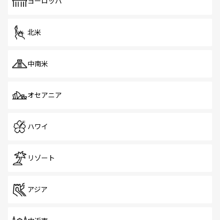
で、ホーカーズは地元の風情を楽しめる外せないスポット
ヨーロッパ
だ。訪れる人を飽きさせないシンガポールで、多様な魅力
を体感しよう。 なお、新着のシンガポール情報は
コンテン
ツ一覧
を参照してほしい。
北米
中南米
オセアニア
ハワイ
リゾート
アジア