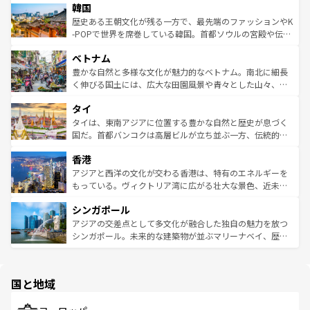
ワイを、存分に味わってほしい。 なお、新着のハワイ情報
韓国
いる。アクティビティも充実しており、サーフィンやダイ
ン）、静ひつな山岳地帯である台湾東部など、都市の喧騒
は
コンテンツ一覧
を参照してほしい。
ビング、ハイキングなど、アウトドア好きにはたまらな
と山間の静けさが共存しており、訪れる人に新しい発見と
歴史ある王朝文化が残る一方で、最先端のファッションやK
い。オーストラリアの多彩な魅力を存分に味わいつくそ
驚きをもたらしてくれる。また、奥深い台湾の食文化も魅
-POPで世界を席巻している韓国。首都ソウルの宮殿や伝統
う。 なお、新着のオーストラリア情報は
コンテンツ一覧
を
力で、夜市などの屋台グルメから高級料理、ヘルシーで美
家屋が並ぶエリアでは韓国の歴史と文化に浸ることがで
参照してほしい。
ベトナム
容にもいいと評判のスイーツなど、バラエティ豊かな料理
き、地方に足を延ばせば四季折々の自然美を楽しむことが
が味わえる。 なお、新着の台湾情報は
コンテンツ一覧
を参
できる。そして、キムチや焼肉、絶品のストリートフード
豊かな自然と多様な文化が魅力的なベトナム。南北に細長
照してほしい。
まで、さまざまな韓国料理が待っている。夜には、韓国な
く伸びる国土には、広大な田園風景や青々とした山々、世
らではのナイトライフも堪能できる。あたたかいホスピタ
界遺産に登録された壮大な自然景観が点在し、都市部では
タイ
リティに包まれながら、韓国の多彩な魅力を心ゆくまで味
急速な発展と共に伝統が息づく。ハノイの古い町並みやホ
わってみてほしい。 なお、新着の韓国情報は
コンテンツ一
ーチミン市のフランス統治時代の建物も、独特の雰囲気を
タイは、東南アジアに位置する豊かな自然と歴史が息づく
覧
を参照してほしい。
醸し出している。また、バラエティの豊かさとおいしさで
国だ。首都バンコクは高層ビルが立ち並ぶ一方、伝統的な
世界中の食通を魅了してやまないベトナム料理も魅力のひ
寺院や市場がいたるところに点在し、古きよき文化と現代
香港
とつ。フォーやバインミー、ベトナムコーヒーなどは、ぜ
の活気が交差している。北部ではチェンマイなどの山岳地
ひ現地で味わいたい。どの地域を訪れてもあたたかい人々
帯で自然と触れ合い、南部ではプーケットやクラビの美し
アジアと西洋の文化が交わる香港は、特有のエネルギーを
が旅行者を迎えてくれるので、きっと忘れられない旅にな
いビーチでリゾート気分を楽しむことができる。タイ料理
もっている。ヴィクトリア湾に広がる壮大な景色、近未来
るはずだ。 なお、新着のベトナム情報は
コンテンツ一覧
を
は世界的に有名で、屋台から高級レストランまで味覚を刺
的なアートスポット、そして歴史と現代が融合した町並
参照してほしい。
シンガポール
激する。気候は一年中温暖で、どの季節にも異なる楽しみ
み、どこを訪れても感動するはず。観光スポットが密集し
が待っている。親しみやすいタイの人々、仏教を中心とし
ており、効率よく見どころを回れるのも魅力。息をのむよ
アジアの交差点として多文化が融合した独自の魅力を放つ
た文化、そして多様な観光資源が、訪れる旅人を魅了し続
うな絶景から文化的な体験まで、香港を存分に楽しみ尽く
シンガポール。未来的な建築物が並ぶマリーナベイ、歴史
ける。 なお、新着のタイ情報は
コンテンツ一覧
を参照して
そう。 なお、新着の香港情報は
コンテンツ一覧
を参照して
と伝統を感じられるエスニックタウン、多数の緑豊かな公
ほしい。
ほしい。
園や自然保護区など、自然が調和した近代的な景観と文化
の多様性あふれるカラフルな町は、どこを歩いても新しい
国と地域
発見がある。さらに、治安のよさや充実した公共交通機関
も、旅行者にとっては魅力的なポイント。グルメも豊富