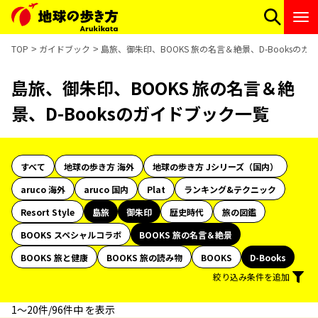
TOP
ガイドブック
島旅、御朱印、BOOKS 旅の名言＆絶景、D-Booksの
島旅、御朱印、BOOKS 旅の名言＆絶
景、D-Booksのガイドブック一覧
すべて
地球の歩き方 海外
地球の歩き方 Jシリーズ（国内）
aruco 海外
aruco 国内
Plat
ランキング&テクニック
Resort Style
島旅
御朱印
歴史時代
旅の図鑑
BOOKS スペシャルコラボ
BOOKS 旅の名言＆絶景
BOOKS 旅と健康
BOOKS 旅の読み物
BOOKS
D-Books
絞り込み条件を追加
1〜20件/96件中 を表示