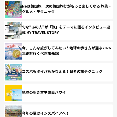
Next韓国旅 次の韓国旅行がもっと楽しくなる 旅先・
グルメ・テクニック
旬な“あの人”が「旅」をテーマに語るインタビュー連
載 MY TRAVEL STORY
今、こんな旅がしてみたい！地球の歩き方が選ぶ2026
年絶対行くべき旅先30
コスパもタイパもかなえる！賢者の旅テクニック
地球の歩き方♥偏愛ハワイ
今年の夏はインスパイアへ！