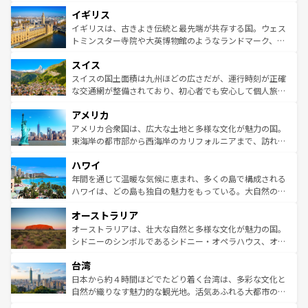
れ、フランス料理はユネスコ無形文化遺産にも登録されて
道から、未来を先取りするようなモダンな都市まで多様な
イギリス
いる。シャンパンの発祥地であるランス、プロヴァンスの
顔を持つこの国は、どこを歩いても飽きることがない。ベ
香り高いラベンダー畑など、多彩な楽しみ方が可能だ。さ
ルリンの文化的活気、バイエルン州のアルプスの絶景、そ
イギリスは、古きよき伝統と最先端が共存する国。ウェス
らに、パリ以外の地域にも魅力が溢れており、どの街角に
してライン川沿いのワイン畑といった風景は必見。ビール
トミンスター寺院や大英博物館のようなランドマーク、歴
も豊かな歴史と文化が息づいている。パリ以外の個性あふ
とソーセージを味わいながら地元の人と過ごす楽しい時間
史ある大学都市、美しい丘陵地帯や牧歌的な風景など、エ
れる地方に足を運ぶとそれぞれで全く異なる文化を体験で
スイス
は、お酒好きな人にはぜひ体験してほしい。 なお、新着の
リアごとに異なる魅力がある。また、優雅なアフタヌーン
きるだろう。 なお、新着のフランス情報は
コンテンツ一覧
ドイツ情報は
コンテンツ一覧
を参照してほしい。
ティー、ビール好きにはたまらない英国パブ、サッカー観
スイスの国土面積は九州ほどの広さだが、運行時刻が正確
を参照してほしい。
戦など、本場だからこそできる体験も豊富。イギリスを旅
な交通網が整備されており、初心者でも安心して個人旅行
して楽しみつくそう。 なお、新着のイギリス情報は
コンテ
を楽しめる。日本同様に時刻表どおりの旅が可能だ。中世
アメリカ
ンツ一覧
を参照してほしい。
の建物がそのまま残る町や、スイスならではのユニークな
博物館もあり、アルプス観光だけでなく町歩きも満喫する
アメリカ合衆国は、広大な土地と多様な文化が魅力の国。
ことができる。国民の所得が高いため物価も高いが、旅行
東海岸の都市部から西海岸のカリフォルニアまで、訪れる
者向けの交通パス提供のサービスもあり、うまく活用すれ
場所ごとに異なる風景と体験が待っている。ニューヨーク
ハワイ
ば市内交通費無料で観光を楽しむこともできる。 なお、新
のような巨大都市は、観光、ショッピング、エンターテイ
着のスイス情報は
コンテンツ一覧
を参照してほしい。
ンメントが詰まった刺激的なスポットだ。一方、アメリカ
年間を通じて温暖な気候に恵まれ、多くの島で構成される
西部には大自然が広がり、グランドキャニオンやイエロー
ハワイは、どの島も独自の魅力をもっている。大自然の神
ストーン国立公園といった絶景が堪能できる。さらに、南
秘を感じたいなら、火山が生み出した壮大な景観を誇るハ
オーストラリア
部のニューオーリンズでは、音楽と美食が融合した独特の
ワイ島は見逃せない。また、定番の観光地といえばオアフ
文化が魅力。旅行者はアメリカの各地域で異なる魅力を楽
島だが、静かな自然を求めるならマウイ島やカウアイ島が
オーストラリアは、壮大な自然と多様な文化が魅力の国。
しみながら、その多様性と豊かな歴史を感じることができ
おすすめ。エメラルドグリーンに輝く海をはじめ、豊かな
シドニーのシンボルであるシドニー・オペラハウス、オー
るだろう。車でのロードトリップや列車の旅も、アメリカ
文化や歴史が息づいている。「アロハスピリット」と呼ば
ストラリア東海岸北部に広がる大サンゴ礁地帯グレートバ
ならではの贅沢な旅のスタイルだ。 なお、新着のアメリカ
台湾
れるおもてなしの心で訪れる人々を迎えてくれるハワイの
リアリーフや大陸中央部にそびえるウルル（エアーズロッ
情報は
コンテンツ一覧
を参照してほしい。
人々、おいしいローカルフードやハワイアンミュージッ
ク）、タスマニアの美しい原生林やケアンズの熱帯雨林な
日本から約４時間ほどでたどり着く台湾は、多彩な文化と
ク、伝統的なフラダンスなど、すべてがハワイの魅力を彩
ど、見どころがたくさん。また、カフェやワイン、オージ
自然が織りなす魅力的な観光地。活気あふれる大都市の台
っている。訪れるたびに新しい発見と感動が待っているハ
ービーフなどの食文化も豊かで、美味しいものであふれて
北やノスタルジックな町並みが人気な九份（ジォウフェ