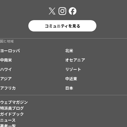
コミュニティを見る
国と地域
ヨーロッパ
北米
中南米
オセアニア
ハワイ
リゾート
アジア
中近東
アフリカ
日本
ウェブマガジン
特派員ブログ
ガイドブック
ニュース
著者一覧