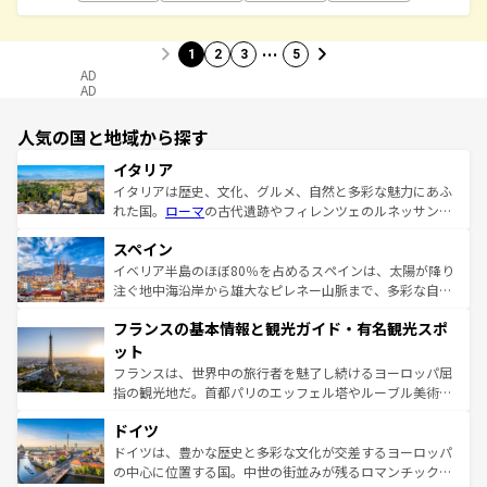
…
1
2
3
5
AD
AD
人気の国と地域から探す
イタリア
イタリアは歴史、文化、グルメ、自然と多彩な魅力にあふ
れた国。
ローマ
の古代遺跡やフィレンツェのルネッサンス
美術、ヴェネツィアの運河など、歴史あるスポットはもち
スペイン
ろん、トスカーナの美しい田園風景やアマルフィ海岸の絶
景など、自然景観も見逃せない。観光の合間には、本場の
イベリア半島のほぼ80％を占めるスペインは、太陽が降り
ピザやパスタなど、絶品のイタリア料理を堪能することも
注ぐ地中海沿岸から雄大なピレネー山脈まで、多彩な自然
できる。朝目覚めてから夜眠るまで、すべての瞬間を楽し
と文化が詰まったヨーロッパ屈指の旅行先だ。多様な地域
フランスの基本情報と観光ガイド・有名観光スポ
ませてくれるイタリアで、忘れられない旅をしてみよう！
文化が根付くこの国では、情熱的なフラメンコ、熱気あふ
なお、新着のイタリア情報は
コンテンツ一覧
を参照してほ
れる闘牛、そして美味しいタパスが生活の一部となってい
ット
しい。
る。首都マドリードの洗練された雰囲気や、バルセロナの
フランスは、世界中の旅行者を魅了し続けるヨーロッパ屈
アートに溢れた街角から、地方では古代ローマ遺跡や中世
指の観光地だ。首都パリのエッフェル塔やルーブル美術館
の城塞都市、穏やかなビーチリゾートまで多彩な表情を見
といった象徴的なスポットから、田舎町の古風な美しさま
せる。地方によって風土や気候が異なるスペインはその個
ドイツ
で、幅広い魅力が詰まっている。華麗な宮殿、歴史的な大
性で訪れる人を魅了する。 なお、新着のスペイン情報は
コ
聖堂、美しいビーチ、そして豊かな自然が、訪れる者を心
ドイツは、豊かな歴史と多彩な文化が交差するヨーロッパ
ンテンツ一覧
を参照してほしい。
から魅了する。また、フランスは美食の国としても知ら
の中心に位置する国。中世の街並みが残るロマンチック街