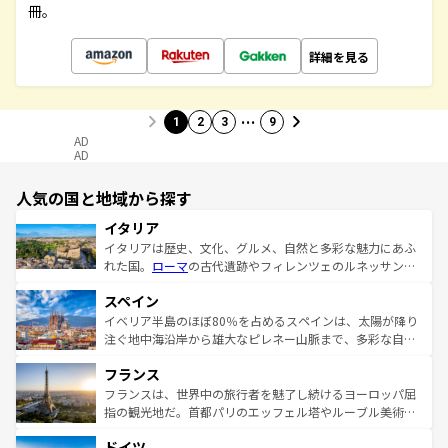
冊。
詳細を見る
…
1
2
3
9
AD
AD
人気の国と地域から探す
イタリア
イタリアは歴史、文化、グルメ、自然と多彩な魅力にあふ
れた国。
ローマ
の古代遺跡やフィレンツェのルネッサンス
美術、ヴェネツィアの運河など、歴史あるスポットはもち
スペイン
ろん、トスカーナの美しい田園風景やアマルフィ海岸の絶
景など、自然景観も見逃せない。観光の合間には、本場の
イベリア半島のほぼ80％を占めるスペインは、太陽が降り
ピザやパスタなど、絶品のイタリア料理を堪能することも
注ぐ地中海沿岸から雄大なピレネー山脈まで、多彩な自然
できる。朝目覚めてから夜眠るまで、すべての瞬間を楽し
と文化が詰まったヨーロッパ屈指の旅行先だ。多様な地域
フランス
ませてくれるイタリアで、忘れられない旅をしてみよう！
文化が根付くこの国では、情熱的なフラメンコ、熱気あふ
なお、新着のイタリア情報は
コンテンツ一覧
を参照してほ
れる闘牛、そして美味しいタパスが生活の一部となってい
フランスは、世界中の旅行者を魅了し続けるヨーロッパ屈
しい。
る。首都マドリードの洗練された雰囲気や、バルセロナの
指の観光地だ。首都パリのエッフェル塔やルーブル美術館
アートに溢れた街角から、地方では古代ローマ遺跡や中世
といった象徴的なスポットから、田舎町の古風な美しさま
ドイツ
の城塞都市、穏やかなビーチリゾートまで多彩な表情を見
で、幅広い魅力が詰まっている。華麗な宮殿、歴史的な大