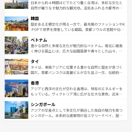
情報は
コンテンツ一覧
を参照してほしい。
人々、おいしいローカルフードやハワイアンミュージッ
ク）、タスマニアの美しい原生林やケアンズの熱帯雨林な
日本から約４時間ほどでたどり着く台湾は、多彩な文化と
ク、伝統的なフラダンスなど、すべてがハワイの魅力を彩
ど、見どころがたくさん。また、カフェやワイン、オージ
自然が織りなす魅力的な観光地。活気あふれる大都市の台
っている。訪れるたびに新しい発見と感動が待っているハ
ービーフなどの食文化も豊かで、美味しいものであふれて
北やノスタルジックな町並みが人気な九份（ジォウフェ
ワイを、存分に味わってほしい。 なお、新着のハワイ情報
韓国
いる。アクティビティも充実しており、サーフィンやダイ
ン）、静ひつな山岳地帯である台湾東部など、都市の喧騒
は
コンテンツ一覧
を参照してほしい。
ビング、ハイキングなど、アウトドア好きにはたまらな
と山間の静けさが共存しており、訪れる人に新しい発見と
歴史ある王朝文化が残る一方で、最先端のファッションやK
い。オーストラリアの多彩な魅力を存分に味わいつくそ
驚きをもたらしてくれる。また、奥深い台湾の食文化も魅
-POPで世界を席巻している韓国。首都ソウルの宮殿や伝統
う。 なお、新着のオーストラリア情報は
コンテンツ一覧
を
力で、夜市などの屋台グルメから高級料理、ヘルシーで美
家屋が並ぶエリアでは韓国の歴史と文化に浸ることがで
参照してほしい。
ベトナム
容にもいいと評判のスイーツなど、バラエティ豊かな料理
き、地方に足を延ばせば四季折々の自然美を楽しむことが
が味わえる。 なお、新着の台湾情報は
コンテンツ一覧
を参
できる。そして、キムチや焼肉、絶品のストリートフード
豊かな自然と多様な文化が魅力的なベトナム。南北に細長
照してほしい。
まで、さまざまな韓国料理が待っている。夜には、韓国な
く伸びる国土には、広大な田園風景や青々とした山々、世
らではのナイトライフも堪能できる。あたたかいホスピタ
界遺産に登録された壮大な自然景観が点在し、都市部では
タイ
リティに包まれながら、韓国の多彩な魅力を心ゆくまで味
急速な発展と共に伝統が息づく。ハノイの古い町並みやホ
わってみてほしい。 なお、新着の韓国情報は
コンテンツ一
ーチミン市のフランス統治時代の建物も、独特の雰囲気を
タイは、東南アジアに位置する豊かな自然と歴史が息づく
覧
を参照してほしい。
醸し出している。また、バラエティの豊かさとおいしさで
国だ。首都バンコクは高層ビルが立ち並ぶ一方、伝統的な
世界中の食通を魅了してやまないベトナム料理も魅力のひ
寺院や市場がいたるところに点在し、古きよき文化と現代
香港
とつ。フォーやバインミー、ベトナムコーヒーなどは、ぜ
の活気が交差している。北部ではチェンマイなどの山岳地
ひ現地で味わいたい。どの地域を訪れてもあたたかい人々
帯で自然と触れ合い、南部ではプーケットやクラビの美し
アジアと西洋の文化が交わる香港は、特有のエネルギーを
が旅行者を迎えてくれるので、きっと忘れられない旅にな
いビーチでリゾート気分を楽しむことができる。タイ料理
もっている。ヴィクトリア湾に広がる壮大な景色、近未来
るはずだ。 なお、新着のベトナム情報は
コンテンツ一覧
を
は世界的に有名で、屋台から高級レストランまで味覚を刺
的なアートスポット、そして歴史と現代が融合した町並
参照してほしい。
シンガポール
激する。気候は一年中温暖で、どの季節にも異なる楽しみ
み、どこを訪れても感動するはず。観光スポットが密集し
が待っている。親しみやすいタイの人々、仏教を中心とし
ており、効率よく見どころを回れるのも魅力。息をのむよ
アジアの交差点として多文化が融合した独自の魅力を放つ
た文化、そして多様な観光資源が、訪れる旅人を魅了し続
うな絶景から文化的な体験まで、香港を存分に楽しみ尽く
シンガポール。未来的な建築物が並ぶマリーナベイ、歴史
ける。 なお、新着のタイ情報は
コンテンツ一覧
を参照して
そう。 なお、新着の香港情報は
コンテンツ一覧
を参照して
と伝統を感じられるエスニックタウン、多数の緑豊かな公
ほしい。
ほしい。
園や自然保護区など、自然が調和した近代的な景観と文化
の多様性あふれるカラフルな町は、どこを歩いても新しい