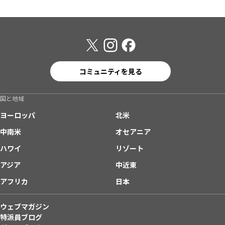
コミュニティを見る
国と地域
ヨーロッパ
北米
中南米
オセアニア
ハワイ
リゾート
アジア
中近東
アフリカ
日本
ウェブマガジン
特派員ブログ