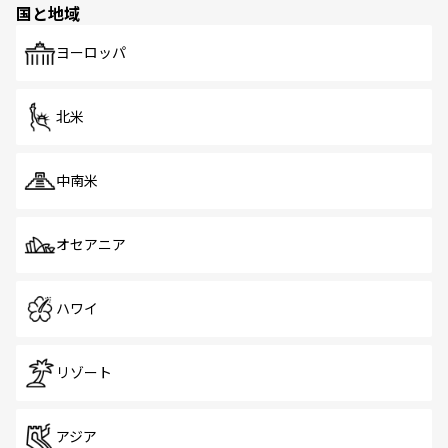
国と地域
発見がある。さらに、治安のよさや充実した公共交通機関
も、旅行者にとっては魅力的なポイント。グルメも豊富
で、ホーカーズは地元の風情を楽しめる外せないスポット
ヨーロッパ
だ。訪れる人を飽きさせないシンガポールで、多様な魅力
を体感しよう。 なお、新着のシンガポール情報は
コンテン
ツ一覧
を参照してほしい。
北米
中南米
オセアニア
ハワイ
リゾート
アジア