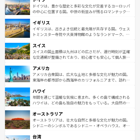
せる。地方によって風土や気候が異なるスペインはその個
聖堂、美しいビーチ、そして豊かな自然が、訪れる者を心
ドイツは、豊かな歴史と多彩な文化が交差するヨーロッパ
性で訪れる人を魅了する。 なお、新着のスペイン情報は
コ
から魅了する。また、フランスは美食の国としても知ら
の中心に位置する国。中世の街並みが残るロマンチック街
ンテンツ一覧
を参照してほしい。
れ、フランス料理はユネスコ無形文化遺産にも登録されて
道から、未来を先取りするようなモダンな都市まで多様な
イギリス
いる。シャンパンの発祥地であるランス、プロヴァンスの
顔を持つこの国は、どこを歩いても飽きることがない。ベ
香り高いラベンダー畑など、多彩な楽しみ方が可能だ。さ
ルリンの文化的活気、バイエルン州のアルプスの絶景、そ
イギリスは、古きよき伝統と最先端が共存する国。ウェス
らに、パリ以外の地域にも魅力が溢れており、どの街角に
してライン川沿いのワイン畑といった風景は必見。ビール
トミンスター寺院や大英博物館のようなランドマーク、歴
も豊かな歴史と文化が息づいている。パリ以外の個性あふ
とソーセージを味わいながら地元の人と過ごす楽しい時間
史ある大学都市、美しい丘陵地帯や牧歌的な風景など、エ
れる地方に足を運ぶとそれぞれで全く異なる文化を体験で
スイス
は、お酒好きな人にはぜひ体験してほしい。 なお、新着の
リアごとに異なる魅力がある。また、優雅なアフタヌーン
きるだろう。 なお、新着のフランス情報は
コンテンツ一覧
ドイツ情報は
コンテンツ一覧
を参照してほしい。
ティー、ビール好きにはたまらない英国パブ、サッカー観
スイスの国土面積は九州ほどの広さだが、運行時刻が正確
を参照してほしい。
戦など、本場だからこそできる体験も豊富。イギリスを旅
な交通網が整備されており、初心者でも安心して個人旅行
して楽しみつくそう。 なお、新着のイギリス情報は
コンテ
を楽しめる。日本同様に時刻表どおりの旅が可能だ。中世
アメリカ
ンツ一覧
を参照してほしい。
の建物がそのまま残る町や、スイスならではのユニークな
博物館もあり、アルプス観光だけでなく町歩きも満喫する
アメリカ合衆国は、広大な土地と多様な文化が魅力の国。
ことができる。国民の所得が高いため物価も高いが、旅行
東海岸の都市部から西海岸のカリフォルニアまで、訪れる
者向けの交通パス提供のサービスもあり、うまく活用すれ
場所ごとに異なる風景と体験が待っている。ニューヨーク
ハワイ
ば市内交通費無料で観光を楽しむこともできる。 なお、新
のような巨大都市は、観光、ショッピング、エンターテイ
着のスイス情報は
コンテンツ一覧
を参照してほしい。
ンメントが詰まった刺激的なスポットだ。一方、アメリカ
年間を通じて温暖な気候に恵まれ、多くの島で構成される
西部には大自然が広がり、グランドキャニオンやイエロー
ハワイは、どの島も独自の魅力をもっている。大自然の神
ストーン国立公園といった絶景が堪能できる。さらに、南
秘を感じたいなら、火山が生み出した壮大な景観を誇るハ
オーストラリア
部のニューオーリンズでは、音楽と美食が融合した独特の
ワイ島は見逃せない。また、定番の観光地といえばオアフ
文化が魅力。旅行者はアメリカの各地域で異なる魅力を楽
島だが、静かな自然を求めるならマウイ島やカウアイ島が
オーストラリアは、壮大な自然と多様な文化が魅力の国。
しみながら、その多様性と豊かな歴史を感じることができ
おすすめ。エメラルドグリーンに輝く海をはじめ、豊かな
シドニーのシンボルであるシドニー・オペラハウス、オー
るだろう。車でのロードトリップや列車の旅も、アメリカ
文化や歴史が息づいている。「アロハスピリット」と呼ば
ストラリア東海岸北部に広がる大サンゴ礁地帯グレートバ
ならではの贅沢な旅のスタイルだ。 なお、新着のアメリカ
台湾
れるおもてなしの心で訪れる人々を迎えてくれるハワイの
リアリーフや大陸中央部にそびえるウルル（エアーズロッ