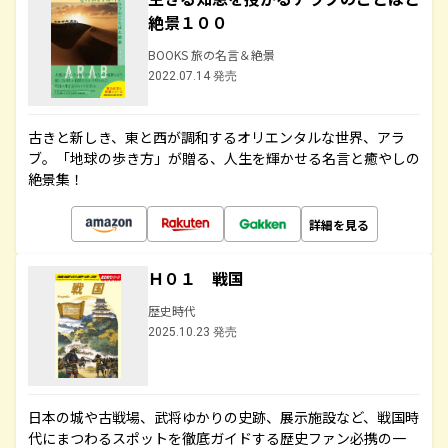
絶景１００
BOOKS 旅の名言＆絶景
2022.07.14 発売
古きと新しき、東と西が調和するオリエンタルな世界、アラ
ブ。「地球の歩き方」が贈る、人生を輝かせる名言と癒やしの
絶景集！
詳細を見る
Ｈ０１ 戦国
歴史時代
2025.10.23 発売
日本の城や古戦場、武将ゆかりの史跡、展示施設など、戦国時
代にまつわるスポットを徹底ガイドする歴史ファン必携の一