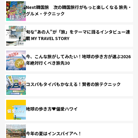
Next韓国旅 次の韓国旅行がもっと楽しくなる 旅先・
グルメ・テクニック
旬な“あの人”が「旅」をテーマに語るインタビュー連
載 MY TRAVEL STORY
今、こんな旅がしてみたい！地球の歩き方が選ぶ2026
年絶対行くべき旅先30
コスパもタイパもかなえる！賢者の旅テクニック
地球の歩き方♥偏愛ハワイ
今年の夏はインスパイアへ！