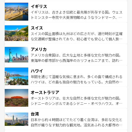
れ、フランス料理はユネスコ無形文化遺産にも登録されて
道から、未来を先取りするようなモダンな都市まで多様な
イギリス
いる。シャンパンの発祥地であるランス、プロヴァンスの
顔を持つこの国は、どこを歩いても飽きることがない。ベ
香り高いラベンダー畑など、多彩な楽しみ方が可能だ。さ
ルリンの文化的活気、バイエルン州のアルプスの絶景、そ
イギリスは、古きよき伝統と最先端が共存する国。ウェス
らに、パリ以外の地域にも魅力が溢れており、どの街角に
してライン川沿いのワイン畑といった風景は必見。ビール
トミンスター寺院や大英博物館のようなランドマーク、歴
も豊かな歴史と文化が息づいている。パリ以外の個性あふ
とソーセージを味わいながら地元の人と過ごす楽しい時間
史ある大学都市、美しい丘陵地帯や牧歌的な風景など、エ
れる地方に足を運ぶとそれぞれで全く異なる文化を体験で
スイス
は、お酒好きな人にはぜひ体験してほしい。 なお、新着の
リアごとに異なる魅力がある。また、優雅なアフタヌーン
きるだろう。 なお、新着のフランス情報は
コンテンツ一覧
ドイツ情報は
コンテンツ一覧
を参照してほしい。
ティー、ビール好きにはたまらない英国パブ、サッカー観
スイスの国土面積は九州ほどの広さだが、運行時刻が正確
を参照してほしい。
戦など、本場だからこそできる体験も豊富。イギリスを旅
な交通網が整備されており、初心者でも安心して個人旅行
して楽しみつくそう。 なお、新着のイギリス情報は
コンテ
を楽しめる。日本同様に時刻表どおりの旅が可能だ。中世
アメリカ
ンツ一覧
を参照してほしい。
の建物がそのまま残る町や、スイスならではのユニークな
博物館もあり、アルプス観光だけでなく町歩きも満喫する
アメリカ合衆国は、広大な土地と多様な文化が魅力の国。
ことができる。国民の所得が高いため物価も高いが、旅行
東海岸の都市部から西海岸のカリフォルニアまで、訪れる
者向けの交通パス提供のサービスもあり、うまく活用すれ
場所ごとに異なる風景と体験が待っている。ニューヨーク
ハワイ
ば市内交通費無料で観光を楽しむこともできる。 なお、新
のような巨大都市は、観光、ショッピング、エンターテイ
着のスイス情報は
コンテンツ一覧
を参照してほしい。
ンメントが詰まった刺激的なスポットだ。一方、アメリカ
年間を通じて温暖な気候に恵まれ、多くの島で構成される
西部には大自然が広がり、グランドキャニオンやイエロー
ハワイは、どの島も独自の魅力をもっている。大自然の神
ストーン国立公園といった絶景が堪能できる。さらに、南
秘を感じたいなら、火山が生み出した壮大な景観を誇るハ
オーストラリア
部のニューオーリンズでは、音楽と美食が融合した独特の
ワイ島は見逃せない。また、定番の観光地といえばオアフ
文化が魅力。旅行者はアメリカの各地域で異なる魅力を楽
島だが、静かな自然を求めるならマウイ島やカウアイ島が
オーストラリアは、壮大な自然と多様な文化が魅力の国。
しみながら、その多様性と豊かな歴史を感じることができ
おすすめ。エメラルドグリーンに輝く海をはじめ、豊かな
シドニーのシンボルであるシドニー・オペラハウス、オー
るだろう。車でのロードトリップや列車の旅も、アメリカ
文化や歴史が息づいている。「アロハスピリット」と呼ば
ストラリア東海岸北部に広がる大サンゴ礁地帯グレートバ
ならではの贅沢な旅のスタイルだ。 なお、新着のアメリカ
台湾
れるおもてなしの心で訪れる人々を迎えてくれるハワイの
リアリーフや大陸中央部にそびえるウルル（エアーズロッ
情報は
コンテンツ一覧
を参照してほしい。
人々、おいしいローカルフードやハワイアンミュージッ
ク）、タスマニアの美しい原生林やケアンズの熱帯雨林な
日本から約４時間ほどでたどり着く台湾は、多彩な文化と
ク、伝統的なフラダンスなど、すべてがハワイの魅力を彩
ど、見どころがたくさん。また、カフェやワイン、オージ
自然が織りなす魅力的な観光地。活気あふれる大都市の台
っている。訪れるたびに新しい発見と感動が待っているハ
ービーフなどの食文化も豊かで、美味しいものであふれて
北やノスタルジックな町並みが人気な九份（ジォウフェ