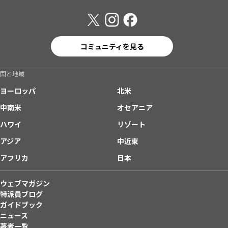
コミュニティを見る
国と地域
ヨーロッパ
北米
中南米
オセアニア
ハワイ
リゾート
アジア
中近東
アフリカ
日本
ウェブマガジン
特派員ブログ
ガイドブック
ニュース
著者一覧