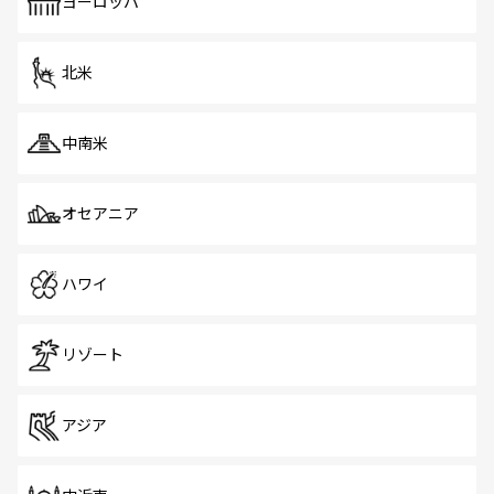
で、ホーカーズは地元の風情を楽しめる外せないスポット
ヨーロッパ
だ。訪れる人を飽きさせないシンガポールで、多様な魅力
を体感しよう。 なお、新着のシンガポール情報は
コンテン
ツ一覧
を参照してほしい。
北米
中南米
オセアニア
ハワイ
リゾート
アジア