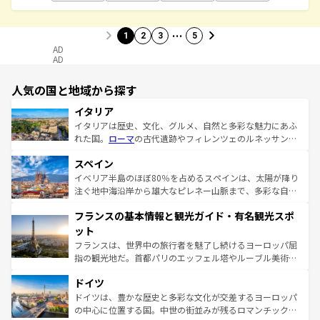
…
1
2
3
5
AD
AD
人気の国と地域から探す
イタリア
イタリアは歴史、文化、グルメ、自然と多彩な魅力にあふ
れた国。
ローマ
の古代遺跡やフィレンツェのルネッサンス
美術、ヴェネツィアの運河など、歴史あるスポットはもち
スペイン
ろん、トスカーナの美しい田園風景やアマルフィ海岸の絶
景など、自然景観も見逃せない。観光の合間には、本場の
イベリア半島のほぼ80％を占めるスペインは、太陽が降り
ピザやパスタなど、絶品のイタリア料理を堪能することも
注ぐ地中海沿岸から雄大なピレネー山脈まで、多彩な自然
できる。朝目覚めてから夜眠るまで、すべての瞬間を楽し
と文化が詰まったヨーロッパ屈指の旅行先だ。多様な地域
フランスの基本情報と観光ガイド・有名観光スポ
ませてくれるイタリアで、忘れられない旅をしてみよう！
文化が根付くこの国では、情熱的なフラメンコ、熱気あふ
なお、新着のイタリア情報は
コンテンツ一覧
を参照してほ
れる闘牛、そして美味しいタパスが生活の一部となってい
ット
しい。
る。首都マドリードの洗練された雰囲気や、バルセロナの
フランスは、世界中の旅行者を魅了し続けるヨーロッパ屈
アートに溢れた街角から、地方では古代ローマ遺跡や中世
指の観光地だ。首都パリのエッフェル塔やルーブル美術館
の城塞都市、穏やかなビーチリゾートまで多彩な表情を見
といった象徴的なスポットから、田舎町の古風な美しさま
せる。地方によって風土や気候が異なるスペインはその個
ドイツ
で、幅広い魅力が詰まっている。華麗な宮殿、歴史的な大
性で訪れる人を魅了する。 なお、新着のスペイン情報は
コ
聖堂、美しいビーチ、そして豊かな自然が、訪れる者を心
ドイツは、豊かな歴史と多彩な文化が交差するヨーロッパ
ンテンツ一覧
を参照してほしい。
から魅了する。また、フランスは美食の国としても知ら
の中心に位置する国。中世の街並みが残るロマンチック街