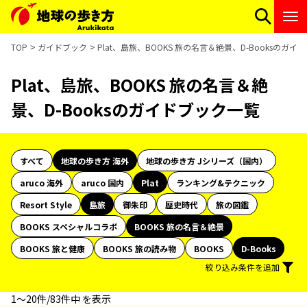
TOP
ガイドブック
Plat、島旅、BOOKS 旅の名言＆絶景、D-Booksのガ
Plat、島旅、BOOKS 旅の名言＆絶
景、D-Booksのガイドブック一覧
すべて
地球の歩き方 海外
地球の歩き方 Jシリーズ（国内）
aruco 海外
aruco 国内
Plat
ランキング&テクニック
Resort Style
島旅
御朱印
歴史時代
旅の図鑑
BOOKS スペシャルコラボ
BOOKS 旅の名言＆絶景
BOOKS 旅と健康
BOOKS 旅の読み物
BOOKS
D-Books
絞り込み条件を追加
1〜20件/83件中 を表示