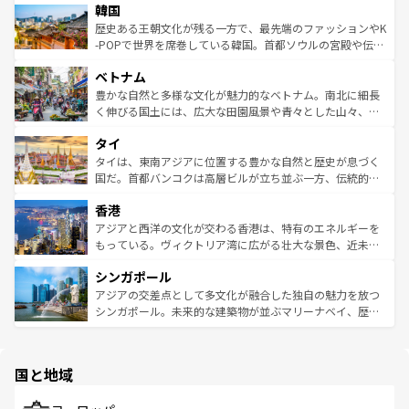
ワイを、存分に味わってほしい。 なお、新着のハワイ情報
韓国
いる。アクティビティも充実しており、サーフィンやダイ
ン）、静ひつな山岳地帯である台湾東部など、都市の喧騒
は
コンテンツ一覧
を参照してほしい。
ビング、ハイキングなど、アウトドア好きにはたまらな
と山間の静けさが共存しており、訪れる人に新しい発見と
歴史ある王朝文化が残る一方で、最先端のファッションやK
い。オーストラリアの多彩な魅力を存分に味わいつくそ
驚きをもたらしてくれる。また、奥深い台湾の食文化も魅
-POPで世界を席巻している韓国。首都ソウルの宮殿や伝統
う。 なお、新着のオーストラリア情報は
コンテンツ一覧
を
力で、夜市などの屋台グルメから高級料理、ヘルシーで美
家屋が並ぶエリアでは韓国の歴史と文化に浸ることがで
参照してほしい。
ベトナム
容にもいいと評判のスイーツなど、バラエティ豊かな料理
き、地方に足を延ばせば四季折々の自然美を楽しむことが
が味わえる。 なお、新着の台湾情報は
コンテンツ一覧
を参
できる。そして、キムチや焼肉、絶品のストリートフード
豊かな自然と多様な文化が魅力的なベトナム。南北に細長
照してほしい。
まで、さまざまな韓国料理が待っている。夜には、韓国な
く伸びる国土には、広大な田園風景や青々とした山々、世
らではのナイトライフも堪能できる。あたたかいホスピタ
界遺産に登録された壮大な自然景観が点在し、都市部では
タイ
リティに包まれながら、韓国の多彩な魅力を心ゆくまで味
急速な発展と共に伝統が息づく。ハノイの古い町並みやホ
わってみてほしい。 なお、新着の韓国情報は
コンテンツ一
ーチミン市のフランス統治時代の建物も、独特の雰囲気を
タイは、東南アジアに位置する豊かな自然と歴史が息づく
覧
を参照してほしい。
醸し出している。また、バラエティの豊かさとおいしさで
国だ。首都バンコクは高層ビルが立ち並ぶ一方、伝統的な
世界中の食通を魅了してやまないベトナム料理も魅力のひ
寺院や市場がいたるところに点在し、古きよき文化と現代
香港
とつ。フォーやバインミー、ベトナムコーヒーなどは、ぜ
の活気が交差している。北部ではチェンマイなどの山岳地
ひ現地で味わいたい。どの地域を訪れてもあたたかい人々
帯で自然と触れ合い、南部ではプーケットやクラビの美し
アジアと西洋の文化が交わる香港は、特有のエネルギーを
が旅行者を迎えてくれるので、きっと忘れられない旅にな
いビーチでリゾート気分を楽しむことができる。タイ料理
もっている。ヴィクトリア湾に広がる壮大な景色、近未来
るはずだ。 なお、新着のベトナム情報は
コンテンツ一覧
を
は世界的に有名で、屋台から高級レストランまで味覚を刺
的なアートスポット、そして歴史と現代が融合した町並
参照してほしい。
シンガポール
激する。気候は一年中温暖で、どの季節にも異なる楽しみ
み、どこを訪れても感動するはず。観光スポットが密集し
が待っている。親しみやすいタイの人々、仏教を中心とし
ており、効率よく見どころを回れるのも魅力。息をのむよ
アジアの交差点として多文化が融合した独自の魅力を放つ
た文化、そして多様な観光資源が、訪れる旅人を魅了し続
うな絶景から文化的な体験まで、香港を存分に楽しみ尽く
シンガポール。未来的な建築物が並ぶマリーナベイ、歴史
ける。 なお、新着のタイ情報は
コンテンツ一覧
を参照して
そう。 なお、新着の香港情報は
コンテンツ一覧
を参照して
と伝統を感じられるエスニックタウン、多数の緑豊かな公
ほしい。
ほしい。
園や自然保護区など、自然が調和した近代的な景観と文化
の多様性あふれるカラフルな町は、どこを歩いても新しい
国と地域
発見がある。さらに、治安のよさや充実した公共交通機関
も、旅行者にとっては魅力的なポイント。グルメも豊富