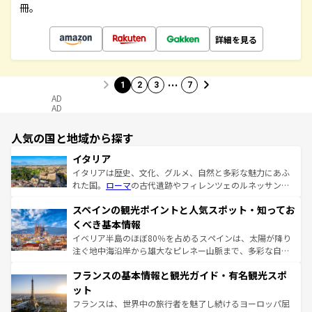
冊。
詳細を見る
…
1
2
3
7
AD
AD
人気の国と地域から探す
イタリア
イタリアは歴史、文化、グルメ、自然と多彩な魅力にあふ
れた国。
ローマ
の古代遺跡やフィレンツェのルネッサンス
美術、ヴェネツィアの運河など、歴史あるスポットはもち
スペインの観光ポイントと人気スポット・知ってお
ろん、トスカーナの美しい田園風景やアマルフィ海岸の絶
景など、自然景観も見逃せない。観光の合間には、本場の
くべき基本情報
ピザやパスタなど、絶品のイタリア料理を堪能することも
イベリア半島のほぼ80％を占めるスペインは、太陽が降り
できる。朝目覚めてから夜眠るまで、すべての瞬間を楽し
注ぐ地中海沿岸から雄大なピレネー山脈まで、多彩な自然
ませてくれるイタリアで、忘れられない旅をしてみよう！
と文化が詰まったヨーロッパ屈指の旅行先だ。多様な地域
なお、新着のイタリア情報は
コンテンツ一覧
を参照してほ
フランスの基本情報と観光ガイド・有名観光スポ
文化が根付くこの国では、情熱的なフラメンコ、熱気あふ
しい。
れる闘牛、そして美味しいタパスが生活の一部となってい
ット
る。首都マドリードの洗練された雰囲気や、バルセロナの
フランスは、世界中の旅行者を魅了し続けるヨーロッパ屈