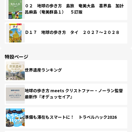
０２ 地球の歩き方 島旅 奄美大島 喜界島 加計
呂麻島（奄美群島１） ５訂版
Ｄ１７ 地球の歩き方 タイ ２０２７～２０２８
特設ページ
世界遺産ランキング
地球の歩き方 meets クリストファー・ノーラン監督
最新作『オデュッセイア』
準備も滞在もスマートに！ トラベルハック2026