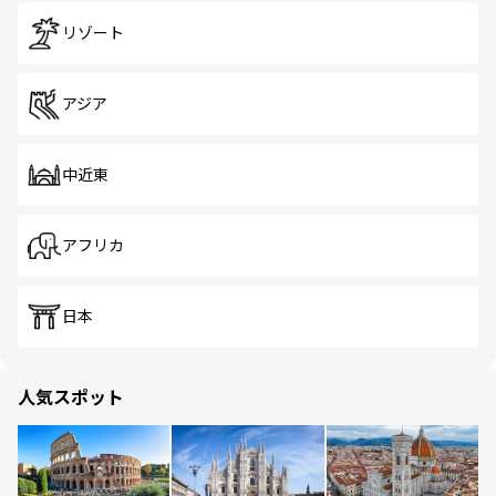
リゾート
アジア
中近東
アフリカ
日本
人気スポット