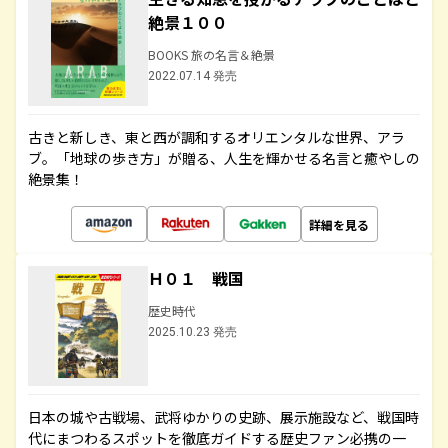
絶景１００
BOOKS 旅の名言＆絶景
2022.07.14 発売
古きと新しき、東と西が調和するオリエンタルな世界、アラ
ブ。「地球の歩き方」が贈る、人生を輝かせる名言と癒やしの
絶景集！
詳細を見る
Ｈ０１ 戦国
歴史時代
2025.10.23 発売
日本の城や古戦場、武将ゆかりの史跡、展示施設など、戦国時
代にまつわるスポットを徹底ガイドする歴史ファン必携の一