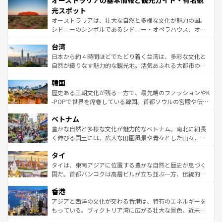
オーストラリアの基本情報と観光ガイド・有名観
ワイ島は見逃せない。また、定番の観光地といえばオアフ
文化が魅力。旅行者はアメリカの各地域で異なる魅力を楽
島だが、静かな自然を求めるならマウイ島やカウアイ島が
光スポット
しみながら、その多様性と豊かな歴史を感じることができ
おすすめ。エメラルドグリーンに輝く海をはじめ、豊かな
オーストラリアは、壮大な自然と多様な文化が魅力の国。
るだろう。車でのロードトリップや列車の旅も、アメリカ
文化や歴史が息づいている。「アロハスピリット」と呼ば
シドニーのシンボルであるシドニー・オペラハウス、オー
ならではの贅沢な旅のスタイルだ。 なお、新着のアメリカ
れるおもてなしの心で訪れる人々を迎えてくれるハワイの
ストラリア東海岸北部に広がる大サンゴ礁地帯グレートバ
情報は
コンテンツ一覧
を参照してほしい。
人々、おいしいローカルフードやハワイアンミュージッ
台湾
リアリーフや大陸中央部にそびえるウルル（エアーズロッ
ク、伝統的なフラダンスなど、すべてがハワイの魅力を彩
ク）、タスマニアの美しい原生林やケアンズの熱帯雨林な
日本から約４時間ほどでたどり着く台湾は、多彩な文化と
っている。訪れるたびに新しい発見と感動が待っているハ
ど、見どころがたくさん。また、カフェやワイン、オージ
自然が織りなす魅力的な観光地。活気あふれる大都市の台
ワイを、存分に味わってほしい。 なお、新着のハワイ情報
ービーフなどの食文化も豊かで、美味しいものであふれて
北やノスタルジックな町並みが人気な九份（ジォウフェ
は
コンテンツ一覧
を参照してほしい。
韓国
いる。アクティビティも充実しており、サーフィンやダイ
ン）、静ひつな山岳地帯である台湾東部など、都市の喧騒
ビング、ハイキングなど、アウトドア好きにはたまらな
と山間の静けさが共存しており、訪れる人に新しい発見と
歴史ある王朝文化が残る一方で、最先端のファッションやK
い。オーストラリアの多彩な魅力を存分に味わいつくそ
驚きをもたらしてくれる。また、奥深い台湾の食文化も魅
-POPで世界を席巻している韓国。首都ソウルの宮殿や伝統
う。 なお、新着のオーストラリア情報は
コンテンツ一覧
を
力で、夜市などの屋台グルメから高級料理、ヘルシーで美
家屋が並ぶエリアでは韓国の歴史と文化に浸ることがで
参照してほしい。
ベトナム
容にもいいと評判のスイーツなど、バラエティ豊かな料理
き、地方に足を延ばせば四季折々の自然美を楽しむことが
が味わえる。 なお、新着の台湾情報は
コンテンツ一覧
を参
できる。そして、キムチや焼肉、絶品のストリートフード
豊かな自然と多様な文化が魅力的なベトナム。南北に細長
照してほしい。
まで、さまざまな韓国料理が待っている。夜には、韓国な
く伸びる国土には、広大な田園風景や青々とした山々、世
らではのナイトライフも堪能できる。あたたかいホスピタ
界遺産に登録された壮大な自然景観が点在し、都市部では
タイ
リティに包まれながら、韓国の多彩な魅力を心ゆくまで味
急速な発展と共に伝統が息づく。ハノイの古い町並みやホ
わってみてほしい。 なお、新着の韓国情報は
コンテンツ一
ーチミン市のフランス統治時代の建物も、独特の雰囲気を
タイは、東南アジアに位置する豊かな自然と歴史が息づく
覧
を参照してほしい。
醸し出している。また、バラエティの豊かさとおいしさで
国だ。首都バンコクは高層ビルが立ち並ぶ一方、伝統的な
世界中の食通を魅了してやまないベトナム料理も魅力のひ
寺院や市場がいたるところに点在し、古きよき文化と現代
香港
とつ。フォーやバインミー、ベトナムコーヒーなどは、ぜ
の活気が交差している。北部ではチェンマイなどの山岳地
ひ現地で味わいたい。どの地域を訪れてもあたたかい人々
帯で自然と触れ合い、南部ではプーケットやクラビの美し
アジアと西洋の文化が交わる香港は、特有のエネルギーを
が旅行者を迎えてくれるので、きっと忘れられない旅にな
いビーチでリゾート気分を楽しむことができる。タイ料理
もっている。ヴィクトリア湾に広がる壮大な景色、近未来
るはずだ。 なお、新着のベトナム情報は
コンテンツ一覧
を
は世界的に有名で、屋台から高級レストランまで味覚を刺
的なアートスポット、そして歴史と現代が融合した町並