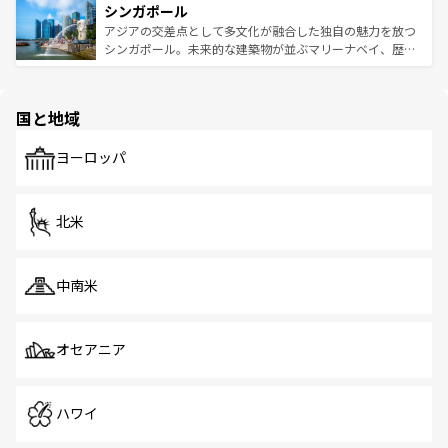
参照してほしい。
シンガポール
激する。気候は一年中温暖で、どの季節にも異なる楽しみ
み、どこを訪れても感動するはず。観光スポットが密集し
が待っている。親しみやすいタイの人々、仏教を中心とし
ており、効率よく見どころを回れるのも魅力。息をのむよ
アジアの交差点として多文化が融合した独自の魅力を放つ
た文化、そして多様な観光資源が、訪れる旅人を魅了し続
うな絶景から文化的な体験まで、香港を存分に楽しみ尽く
シンガポール。未来的な建築物が並ぶマリーナベイ、歴史
ける。 なお、新着のタイ情報は
コンテンツ一覧
を参照して
そう。 なお、新着の香港情報は
コンテンツ一覧
を参照して
と伝統を感じられるエスニックタウン、多数の緑豊かな公
ほしい。
ほしい。
園や自然保護区など、自然が調和した近代的な景観と文化
の多様性あふれるカラフルな町は、どこを歩いても新しい
国と地域
発見がある。さらに、治安のよさや充実した公共交通機関
も、旅行者にとっては魅力的なポイント。グルメも豊富
で、ホーカーズは地元の風情を楽しめる外せないスポット
ヨーロッパ
だ。訪れる人を飽きさせないシンガポールで、多様な魅力
を体感しよう。 なお、新着のシンガポール情報は
コンテン
ツ一覧
を参照してほしい。
北米
中南米
オセアニア
ハワイ