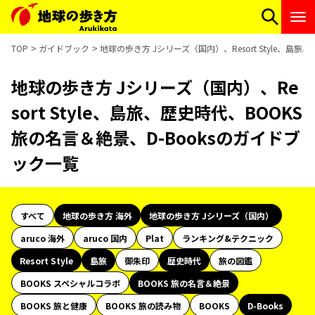
TOP
ガイドブック
地球の歩き方 Jシリーズ（国内）、Resort Style、島
地球の歩き方 Jシリーズ（国内）、Re
sort Style、島旅、歴史時代、BOOKS
旅の名言＆絶景、D-Booksのガイドブ
ック一覧
すべて
地球の歩き方 海外
地球の歩き方 Jシリーズ（国内）
aruco 海外
aruco 国内
Plat
ランキング&テクニック
Resort Style
島旅
御朱印
歴史時代
旅の図鑑
BOOKS スペシャルコラボ
BOOKS 旅の名言＆絶景
BOOKS 旅と健康
BOOKS 旅の読み物
BOOKS
D-Books