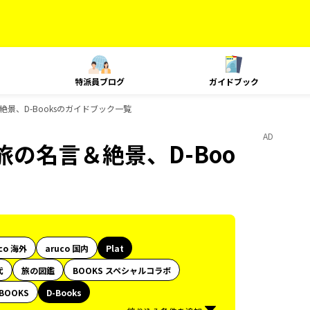
特派員ブログ
ガイドブック
の名言＆絶景、D-Booksのガイドブック一覧
AD
KS 旅の名言＆絶景、D-Boo
co 海外
aruco 国内
Plat
代
旅の図鑑
BOOKS スペシャルコラボ
BOOKS
D-Books