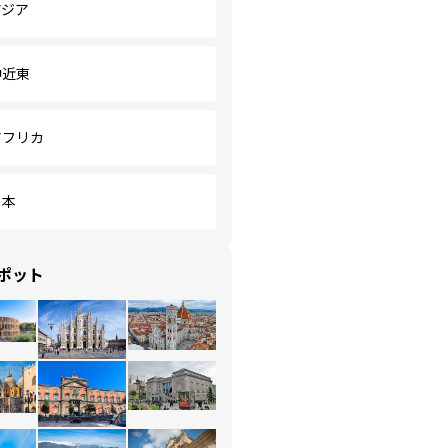
アジア
中近東
アフリカ
日本
ポット