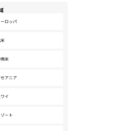
域
ヨーロッパ
北米
中南米
オセアニア
ハワイ
リゾート