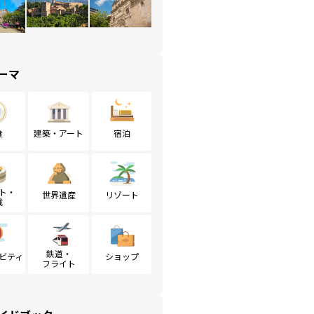
ーマ
食
建築・アート
宿泊
ト・
世界遺産
リゾート
戦
鉄道・
ビティ
ショップ
フライト