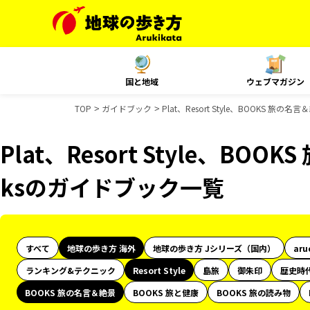
国と地域
ウェブマガジン
TOP
ガイドブック
Plat、Resort Style、BOOKS 旅
Plat、Resort Style、BOO
ksのガイドブック一覧
すべて
地球の歩き方 海外
地球の歩き方 Jシリーズ（国内）
aru
ランキング&テクニック
Resort Style
島旅
御朱印
歴史時
BOOKS 旅の名言＆絶景
BOOKS 旅と健康
BOOKS 旅の読み物