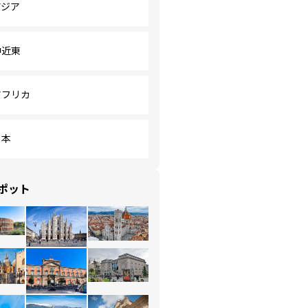
アジア
中近東
アフリカ
日本
ポット