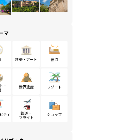
ーマ
食
建築・アート
宿泊
ト・
世界遺産
リゾート
戦
鉄道・
ビティ
ショップ
フライト