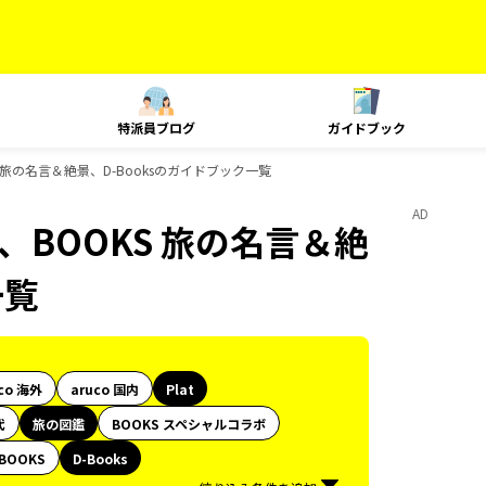
特派員ブログ
ガイドブック
OOKS 旅の名言＆絶景、D-Booksのガイドブック一覧
AD
の図鑑、BOOKS 旅の名言＆絶
一覧
co 海外
aruco 国内
Plat
代
旅の図鑑
BOOKS スペシャルコラボ
BOOKS
D-Books