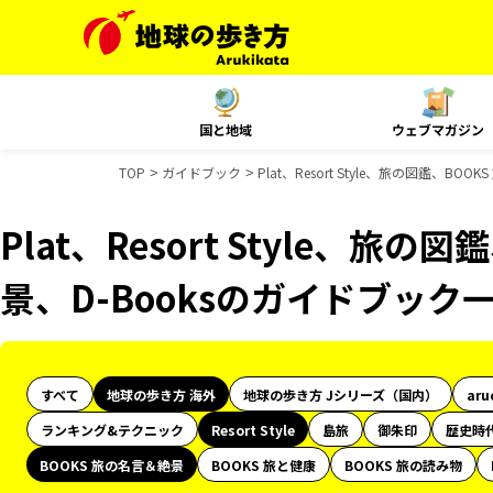
国と地域
ウェブマガジン
TOP
ガイドブック
Plat、Resort Style、旅の図鑑、B
Plat、Resort Style、旅
景、D-Booksのガイドブック
すべて
地球の歩き方 海外
地球の歩き方 Jシリーズ（国内）
aru
ランキング&テクニック
Resort Style
島旅
御朱印
歴史時
BOOKS 旅の名言＆絶景
BOOKS 旅と健康
BOOKS 旅の読み物