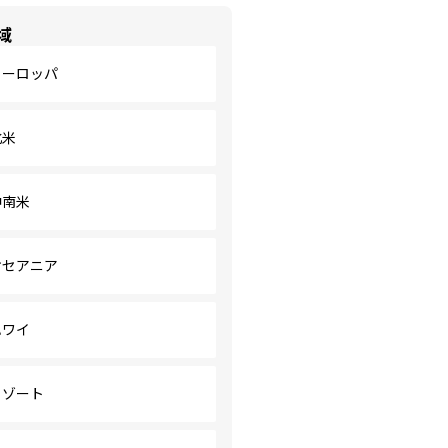
域
ヨーロッパ
北米
中南米
オセアニア
ハワイ
リゾート