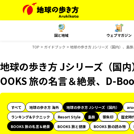
国と地域
ウェブマガジン
TOP
ガイドブック
地球の歩き方 Jシリーズ（国内）、島旅、
地球の歩き方 Jシリーズ（国
OOKS 旅の名言＆絶景、D-B
すべて
地球の歩き方 海外
地球の歩き方 Jシリーズ（国内）
aru
ランキング&テクニック
Resort Style
島旅
御朱印
歴史時
BOOKS 旅の名言＆絶景
BOOKS 旅と健康
BOOKS 旅の読み物