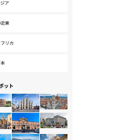
アジア
中近東
アフリカ
日本
ポット