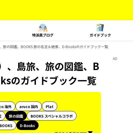
特派員ブログ
ガイドブック
旅の図鑑、BOOKS 旅の名言＆絶景、D-Booksのガイドブック一覧
AD
内）、島旅、旅の図鑑、B
ooksのガイドブック一覧
co 海外
aruco 国内
Plat
代
旅の図鑑
BOOKS スペシャルコラボ
BOOKS
D-Books