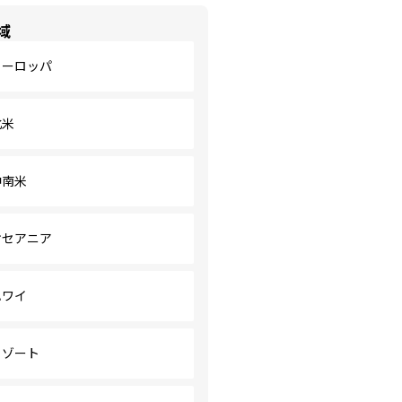
域
ヨーロッパ
北米
中南米
オセアニア
ハワイ
リゾート