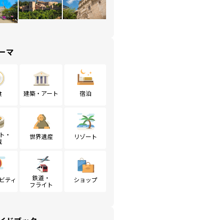
ーマ
食
建築・アート
宿泊
ト・
世界遺産
リゾート
戦
鉄道・
ビティ
ショップ
フライト