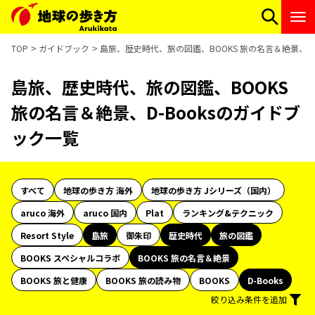
TOP
ガイドブック
島旅、歴史時代、旅の図鑑、BOOKS 旅の名言＆絶景、D-
島旅、歴史時代、旅の図鑑、BOOKS
旅の名言＆絶景、D-Booksのガイドブ
ック一覧
すべて
地球の歩き方 海外
地球の歩き方 Jシリーズ（国内）
aruco 海外
aruco 国内
Plat
ランキング&テクニック
Resort Style
島旅
御朱印
歴史時代
旅の図鑑
BOOKS スペシャルコラボ
BOOKS 旅の名言＆絶景
BOOKS 旅と健康
BOOKS 旅の読み物
BOOKS
D-Books
絞り込み条件を追加