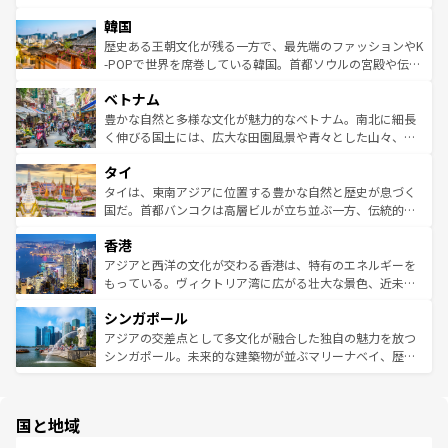
っている。訪れるたびに新しい発見と感動が待っているハ
ービーフなどの食文化も豊かで、美味しいものであふれて
北やノスタルジックな町並みが人気な九份（ジォウフェ
ワイを、存分に味わってほしい。 なお、新着のハワイ情報
韓国
いる。アクティビティも充実しており、サーフィンやダイ
ン）、静ひつな山岳地帯である台湾東部など、都市の喧騒
は
コンテンツ一覧
を参照してほしい。
ビング、ハイキングなど、アウトドア好きにはたまらな
と山間の静けさが共存しており、訪れる人に新しい発見と
歴史ある王朝文化が残る一方で、最先端のファッションやK
い。オーストラリアの多彩な魅力を存分に味わいつくそ
驚きをもたらしてくれる。また、奥深い台湾の食文化も魅
-POPで世界を席巻している韓国。首都ソウルの宮殿や伝統
う。 なお、新着のオーストラリア情報は
コンテンツ一覧
を
力で、夜市などの屋台グルメから高級料理、ヘルシーで美
家屋が並ぶエリアでは韓国の歴史と文化に浸ることがで
参照してほしい。
ベトナム
容にもいいと評判のスイーツなど、バラエティ豊かな料理
き、地方に足を延ばせば四季折々の自然美を楽しむことが
が味わえる。 なお、新着の台湾情報は
コンテンツ一覧
を参
できる。そして、キムチや焼肉、絶品のストリートフード
豊かな自然と多様な文化が魅力的なベトナム。南北に細長
照してほしい。
まで、さまざまな韓国料理が待っている。夜には、韓国な
く伸びる国土には、広大な田園風景や青々とした山々、世
らではのナイトライフも堪能できる。あたたかいホスピタ
界遺産に登録された壮大な自然景観が点在し、都市部では
タイ
リティに包まれながら、韓国の多彩な魅力を心ゆくまで味
急速な発展と共に伝統が息づく。ハノイの古い町並みやホ
わってみてほしい。 なお、新着の韓国情報は
コンテンツ一
ーチミン市のフランス統治時代の建物も、独特の雰囲気を
タイは、東南アジアに位置する豊かな自然と歴史が息づく
覧
を参照してほしい。
醸し出している。また、バラエティの豊かさとおいしさで
国だ。首都バンコクは高層ビルが立ち並ぶ一方、伝統的な
世界中の食通を魅了してやまないベトナム料理も魅力のひ
寺院や市場がいたるところに点在し、古きよき文化と現代
香港
とつ。フォーやバインミー、ベトナムコーヒーなどは、ぜ
の活気が交差している。北部ではチェンマイなどの山岳地
ひ現地で味わいたい。どの地域を訪れてもあたたかい人々
帯で自然と触れ合い、南部ではプーケットやクラビの美し
アジアと西洋の文化が交わる香港は、特有のエネルギーを
が旅行者を迎えてくれるので、きっと忘れられない旅にな
いビーチでリゾート気分を楽しむことができる。タイ料理
もっている。ヴィクトリア湾に広がる壮大な景色、近未来
るはずだ。 なお、新着のベトナム情報は
コンテンツ一覧
を
は世界的に有名で、屋台から高級レストランまで味覚を刺
的なアートスポット、そして歴史と現代が融合した町並
参照してほしい。
シンガポール
激する。気候は一年中温暖で、どの季節にも異なる楽しみ
み、どこを訪れても感動するはず。観光スポットが密集し
が待っている。親しみやすいタイの人々、仏教を中心とし
ており、効率よく見どころを回れるのも魅力。息をのむよ
アジアの交差点として多文化が融合した独自の魅力を放つ
た文化、そして多様な観光資源が、訪れる旅人を魅了し続
うな絶景から文化的な体験まで、香港を存分に楽しみ尽く
シンガポール。未来的な建築物が並ぶマリーナベイ、歴史
ける。 なお、新着のタイ情報は
コンテンツ一覧
を参照して
そう。 なお、新着の香港情報は
コンテンツ一覧
を参照して
と伝統を感じられるエスニックタウン、多数の緑豊かな公
ほしい。
ほしい。
園や自然保護区など、自然が調和した近代的な景観と文化
の多様性あふれるカラフルな町は、どこを歩いても新しい
国と地域
発見がある。さらに、治安のよさや充実した公共交通機関
も、旅行者にとっては魅力的なポイント。グルメも豊富