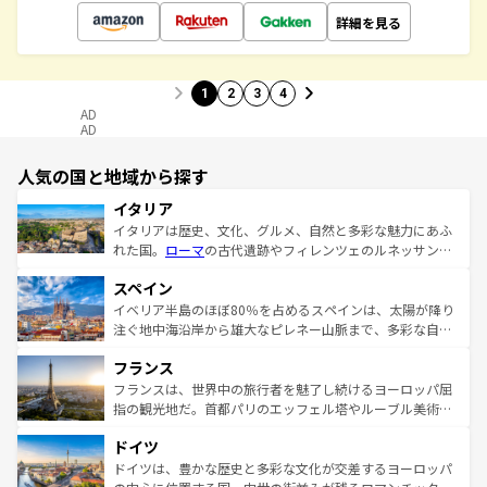
詳細を見る
1
2
3
4
AD
AD
人気の国と地域から探す
イタリア
イタリアは歴史、文化、グルメ、自然と多彩な魅力にあふ
れた国。
ローマ
の古代遺跡やフィレンツェのルネッサンス
美術、ヴェネツィアの運河など、歴史あるスポットはもち
スペイン
ろん、トスカーナの美しい田園風景やアマルフィ海岸の絶
景など、自然景観も見逃せない。観光の合間には、本場の
イベリア半島のほぼ80％を占めるスペインは、太陽が降り
ピザやパスタなど、絶品のイタリア料理を堪能することも
注ぐ地中海沿岸から雄大なピレネー山脈まで、多彩な自然
できる。朝目覚めてから夜眠るまで、すべての瞬間を楽し
と文化が詰まったヨーロッパ屈指の旅行先だ。多様な地域
フランス
ませてくれるイタリアで、忘れられない旅をしてみよう！
文化が根付くこの国では、情熱的なフラメンコ、熱気あふ
なお、新着のイタリア情報は
コンテンツ一覧
を参照してほ
れる闘牛、そして美味しいタパスが生活の一部となってい
フランスは、世界中の旅行者を魅了し続けるヨーロッパ屈
しい。
る。首都マドリードの洗練された雰囲気や、バルセロナの
指の観光地だ。首都パリのエッフェル塔やルーブル美術館
アートに溢れた街角から、地方では古代ローマ遺跡や中世
といった象徴的なスポットから、田舎町の古風な美しさま
ドイツ
の城塞都市、穏やかなビーチリゾートまで多彩な表情を見
で、幅広い魅力が詰まっている。華麗な宮殿、歴史的な大
せる。地方によって風土や気候が異なるスペインはその個
聖堂、美しいビーチ、そして豊かな自然が、訪れる者を心
ドイツは、豊かな歴史と多彩な文化が交差するヨーロッパ
性で訪れる人を魅了する。 なお、新着のスペイン情報は
コ
から魅了する。また、フランスは美食の国としても知ら