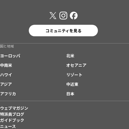
コミュニティを見る
国と地域
ヨーロッパ
北米
中南米
オセアニア
ハワイ
リゾート
アジア
中近東
アフリカ
日本
ウェブマガジン
特派員ブログ
ガイドブック
ニュース