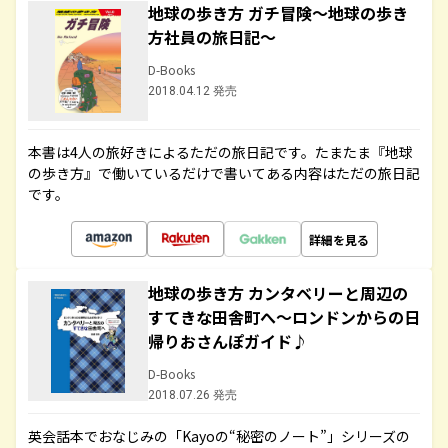
地球の歩き方 ガチ冒険～地球の歩き
方社員の旅日記～
D-Books
2018.04.12 発売
本書は4人の旅好きによるただの旅日記です。たまたま『地球
の歩き方』で働いているだけで書いてある内容はただの旅日記
です。
詳細を見る
地球の歩き方 カンタベリーと周辺の
すてきな田舎町へ～ロンドンからの日
帰りおさんぽガイド♪
D-Books
2018.07.26 発売
英会話本でおなじみの「Kayoの“秘密のノート”」シリーズの