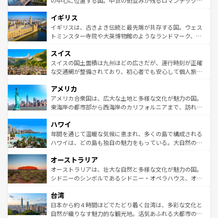
の中心に位置する国。中世の街並みが残るロマンチック街
ンテンツ一覧
を参照してほしい。
れ、フランス料理はユネスコ無形文化遺産にも登録されて
道から、未来を先取りするようなモダンな都市まで多様な
イギリス
いる。シャンパンの発祥地であるランス、プロヴァンスの
顔を持つこの国は、どこを歩いても飽きることがない。ベ
香り高いラベンダー畑など、多彩な楽しみ方が可能だ。さ
ルリンの文化的活気、バイエルン州のアルプスの絶景、そ
イギリスは、古きよき伝統と最先端が共存する国。ウェス
らに、パリ以外の地域にも魅力が溢れており、どの街角に
してライン川沿いのワイン畑といった風景は必見。ビール
トミンスター寺院や大英博物館のようなランドマーク、歴
も豊かな歴史と文化が息づいている。パリ以外の個性あふ
とソーセージを味わいながら地元の人と過ごす楽しい時間
史ある大学都市、美しい丘陵地帯や牧歌的な風景など、エ
れる地方に足を運ぶとそれぞれで全く異なる文化を体験で
スイス
は、お酒好きな人にはぜひ体験してほしい。 なお、新着の
リアごとに異なる魅力がある。また、優雅なアフタヌーン
きるだろう。 なお、新着のフランス情報は
コンテンツ一覧
ドイツ情報は
コンテンツ一覧
を参照してほしい。
ティー、ビール好きにはたまらない英国パブ、サッカー観
スイスの国土面積は九州ほどの広さだが、運行時刻が正確
を参照してほしい。
戦など、本場だからこそできる体験も豊富。イギリスを旅
な交通網が整備されており、初心者でも安心して個人旅行
して楽しみつくそう。 なお、新着のイギリス情報は
コンテ
を楽しめる。日本同様に時刻表どおりの旅が可能だ。中世
アメリカ
ンツ一覧
を参照してほしい。
の建物がそのまま残る町や、スイスならではのユニークな
博物館もあり、アルプス観光だけでなく町歩きも満喫する
アメリカ合衆国は、広大な土地と多様な文化が魅力の国。
ことができる。国民の所得が高いため物価も高いが、旅行
東海岸の都市部から西海岸のカリフォルニアまで、訪れる
者向けの交通パス提供のサービスもあり、うまく活用すれ
場所ごとに異なる風景と体験が待っている。ニューヨーク
ハワイ
ば市内交通費無料で観光を楽しむこともできる。 なお、新
のような巨大都市は、観光、ショッピング、エンターテイ
着のスイス情報は
コンテンツ一覧
を参照してほしい。
ンメントが詰まった刺激的なスポットだ。一方、アメリカ
年間を通じて温暖な気候に恵まれ、多くの島で構成される
西部には大自然が広がり、グランドキャニオンやイエロー
ハワイは、どの島も独自の魅力をもっている。大自然の神
ストーン国立公園といった絶景が堪能できる。さらに、南
秘を感じたいなら、火山が生み出した壮大な景観を誇るハ
オーストラリア
部のニューオーリンズでは、音楽と美食が融合した独特の
ワイ島は見逃せない。また、定番の観光地といえばオアフ
文化が魅力。旅行者はアメリカの各地域で異なる魅力を楽
島だが、静かな自然を求めるならマウイ島やカウアイ島が
オーストラリアは、壮大な自然と多様な文化が魅力の国。
しみながら、その多様性と豊かな歴史を感じることができ
おすすめ。エメラルドグリーンに輝く海をはじめ、豊かな
シドニーのシンボルであるシドニー・オペラハウス、オー
るだろう。車でのロードトリップや列車の旅も、アメリカ
文化や歴史が息づいている。「アロハスピリット」と呼ば
ストラリア東海岸北部に広がる大サンゴ礁地帯グレートバ
ならではの贅沢な旅のスタイルだ。 なお、新着のアメリカ
台湾
れるおもてなしの心で訪れる人々を迎えてくれるハワイの
リアリーフや大陸中央部にそびえるウルル（エアーズロッ
情報は
コンテンツ一覧
を参照してほしい。
人々、おいしいローカルフードやハワイアンミュージッ
ク）、タスマニアの美しい原生林やケアンズの熱帯雨林な
日本から約４時間ほどでたどり着く台湾は、多彩な文化と
ク、伝統的なフラダンスなど、すべてがハワイの魅力を彩
ど、見どころがたくさん。また、カフェやワイン、オージ
自然が織りなす魅力的な観光地。活気あふれる大都市の台