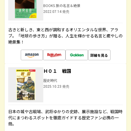
BOOKS 旅の名言＆絶景
2022.07.14 発売
古きと新しき、東と西が調和するオリエンタルな世界、アラ
ブ。「地球の歩き方」が贈る、人生を輝かせる名言と癒やしの
絶景集！
詳細を見る
Ｈ０１ 戦国
歴史時代
2025.10.23 発売
日本の城や古戦場、武将ゆかりの史跡、展示施設など、戦国時
代にまつわるスポットを徹底ガイドする歴史ファン必携の一
冊。