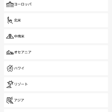
で、ホーカーズは地元の風情を楽しめる外せないスポット
ヨーロッパ
だ。訪れる人を飽きさせないシンガポールで、多様な魅力
を体感しよう。 なお、新着のシンガポール情報は
コンテン
ツ一覧
を参照してほしい。
北米
中南米
オセアニア
ハワイ
リゾート
アジア