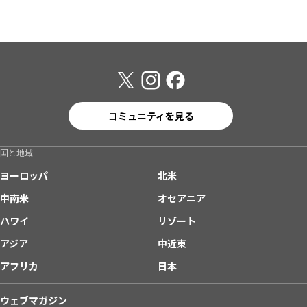
コミュニティを見る
国と地域
ヨーロッパ
北米
中南米
オセアニア
ハワイ
リゾート
アジア
中近東
アフリカ
日本
ウェブマガジン