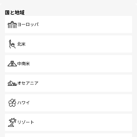
ほしい。
ほしい。
園や自然保護区など、自然が調和した近代的な景観と文化
の多様性あふれるカラフルな町は、どこを歩いても新しい
国と地域
発見がある。さらに、治安のよさや充実した公共交通機関
も、旅行者にとっては魅力的なポイント。グルメも豊富
で、ホーカーズは地元の風情を楽しめる外せないスポット
ヨーロッパ
だ。訪れる人を飽きさせないシンガポールで、多様な魅力
を体感しよう。 なお、新着のシンガポール情報は
コンテン
ツ一覧
を参照してほしい。
北米
中南米
オセアニア
ハワイ
リゾート