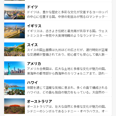
アートに溢れた街角から、地方では古代ローマ遺跡や中世
といった象徴的なスポットから、田舎町の古風な美しさま
ドイツ
の城塞都市、穏やかなビーチリゾートまで多彩な表情を見
で、幅広い魅力が詰まっている。華麗な宮殿、歴史的な大
せる。地方によって風土や気候が異なるスペインはその個
聖堂、美しいビーチ、そして豊かな自然が、訪れる者を心
ドイツは、豊かな歴史と多彩な文化が交差するヨーロッパ
性で訪れる人を魅了する。 なお、新着のスペイン情報は
コ
から魅了する。また、フランスは美食の国としても知ら
の中心に位置する国。中世の街並みが残るロマンチック街
ンテンツ一覧
を参照してほしい。
れ、フランス料理はユネスコ無形文化遺産にも登録されて
道から、未来を先取りするようなモダンな都市まで多様な
イギリス
いる。シャンパンの発祥地であるランス、プロヴァンスの
顔を持つこの国は、どこを歩いても飽きることがない。ベ
香り高いラベンダー畑など、多彩な楽しみ方が可能だ。さ
ルリンの文化的活気、バイエルン州のアルプスの絶景、そ
イギリスは、古きよき伝統と最先端が共存する国。ウェス
らに、パリ以外の地域にも魅力が溢れており、どの街角に
してライン川沿いのワイン畑といった風景は必見。ビール
トミンスター寺院や大英博物館のようなランドマーク、歴
も豊かな歴史と文化が息づいている。パリ以外の個性あふ
とソーセージを味わいながら地元の人と過ごす楽しい時間
史ある大学都市、美しい丘陵地帯や牧歌的な風景など、エ
れる地方に足を運ぶとそれぞれで全く異なる文化を体験で
スイス
は、お酒好きな人にはぜひ体験してほしい。 なお、新着の
リアごとに異なる魅力がある。また、優雅なアフタヌーン
きるだろう。 なお、新着のフランス情報は
コンテンツ一覧
ドイツ情報は
コンテンツ一覧
を参照してほしい。
ティー、ビール好きにはたまらない英国パブ、サッカー観
スイスの国土面積は九州ほどの広さだが、運行時刻が正確
を参照してほしい。
戦など、本場だからこそできる体験も豊富。イギリスを旅
な交通網が整備されており、初心者でも安心して個人旅行
して楽しみつくそう。 なお、新着のイギリス情報は
コンテ
を楽しめる。日本同様に時刻表どおりの旅が可能だ。中世
アメリカ
ンツ一覧
を参照してほしい。
の建物がそのまま残る町や、スイスならではのユニークな
博物館もあり、アルプス観光だけでなく町歩きも満喫する
アメリカ合衆国は、広大な土地と多様な文化が魅力の国。
ことができる。国民の所得が高いため物価も高いが、旅行
東海岸の都市部から西海岸のカリフォルニアまで、訪れる
者向けの交通パス提供のサービスもあり、うまく活用すれ
場所ごとに異なる風景と体験が待っている。ニューヨーク
ハワイ
ば市内交通費無料で観光を楽しむこともできる。 なお、新
のような巨大都市は、観光、ショッピング、エンターテイ
着のスイス情報は
コンテンツ一覧
を参照してほしい。
ンメントが詰まった刺激的なスポットだ。一方、アメリカ
年間を通じて温暖な気候に恵まれ、多くの島で構成される
西部には大自然が広がり、グランドキャニオンやイエロー
ハワイは、どの島も独自の魅力をもっている。大自然の神
ストーン国立公園といった絶景が堪能できる。さらに、南
秘を感じたいなら、火山が生み出した壮大な景観を誇るハ
オーストラリア
部のニューオーリンズでは、音楽と美食が融合した独特の
ワイ島は見逃せない。また、定番の観光地といえばオアフ
文化が魅力。旅行者はアメリカの各地域で異なる魅力を楽
島だが、静かな自然を求めるならマウイ島やカウアイ島が
オーストラリアは、壮大な自然と多様な文化が魅力の国。
しみながら、その多様性と豊かな歴史を感じることができ
おすすめ。エメラルドグリーンに輝く海をはじめ、豊かな
シドニーのシンボルであるシドニー・オペラハウス、オー
るだろう。車でのロードトリップや列車の旅も、アメリカ
文化や歴史が息づいている。「アロハスピリット」と呼ば
ストラリア東海岸北部に広がる大サンゴ礁地帯グレートバ