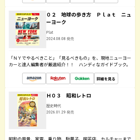
０２ 地球の歩き方 Ｐｌａｔ ニュ
ーヨーク
Plat
2024.08.08 発売
「ＮＹでやるべきこと」「見るべきもの」を、現地ニューヨー
カーと達人編集者が厳選紹介！！ ハンディなガイドブック。
詳細を見る
Ｈ０３ 昭和レトロ
歴史時代
2026.01.29 発売
昭和の風景、家電、乗り物、駄菓子、喫茶店、カルチャーまで