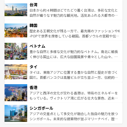
ならではの贅沢な旅のスタイルだ。 なお、新着のアメリカ
台湾
れるおもてなしの心で訪れる人々を迎えてくれるハワイの
リアリーフや大陸中央部にそびえるウルル（エアーズロッ
情報は
コンテンツ一覧
を参照してほしい。
人々、おいしいローカルフードやハワイアンミュージッ
ク）、タスマニアの美しい原生林やケアンズの熱帯雨林な
日本から約４時間ほどでたどり着く台湾は、多彩な文化と
ク、伝統的なフラダンスなど、すべてがハワイの魅力を彩
ど、見どころがたくさん。また、カフェやワイン、オージ
自然が織りなす魅力的な観光地。活気あふれる大都市の台
っている。訪れるたびに新しい発見と感動が待っているハ
ービーフなどの食文化も豊かで、美味しいものであふれて
北やノスタルジックな町並みが人気な九份（ジォウフェ
ワイを、存分に味わってほしい。 なお、新着のハワイ情報
韓国
いる。アクティビティも充実しており、サーフィンやダイ
ン）、静ひつな山岳地帯である台湾東部など、都市の喧騒
は
コンテンツ一覧
を参照してほしい。
ビング、ハイキングなど、アウトドア好きにはたまらな
と山間の静けさが共存しており、訪れる人に新しい発見と
歴史ある王朝文化が残る一方で、最先端のファッションやK
い。オーストラリアの多彩な魅力を存分に味わいつくそ
驚きをもたらしてくれる。また、奥深い台湾の食文化も魅
-POPで世界を席巻している韓国。首都ソウルの宮殿や伝統
う。 なお、新着のオーストラリア情報は
コンテンツ一覧
を
力で、夜市などの屋台グルメから高級料理、ヘルシーで美
家屋が並ぶエリアでは韓国の歴史と文化に浸ることがで
参照してほしい。
ベトナム
容にもいいと評判のスイーツなど、バラエティ豊かな料理
き、地方に足を延ばせば四季折々の自然美を楽しむことが
が味わえる。 なお、新着の台湾情報は
コンテンツ一覧
を参
できる。そして、キムチや焼肉、絶品のストリートフード
豊かな自然と多様な文化が魅力的なベトナム。南北に細長
照してほしい。
まで、さまざまな韓国料理が待っている。夜には、韓国な
く伸びる国土には、広大な田園風景や青々とした山々、世
らではのナイトライフも堪能できる。あたたかいホスピタ
界遺産に登録された壮大な自然景観が点在し、都市部では
タイ
リティに包まれながら、韓国の多彩な魅力を心ゆくまで味
急速な発展と共に伝統が息づく。ハノイの古い町並みやホ
わってみてほしい。 なお、新着の韓国情報は
コンテンツ一
ーチミン市のフランス統治時代の建物も、独特の雰囲気を
タイは、東南アジアに位置する豊かな自然と歴史が息づく
覧
を参照してほしい。
醸し出している。また、バラエティの豊かさとおいしさで
国だ。首都バンコクは高層ビルが立ち並ぶ一方、伝統的な
世界中の食通を魅了してやまないベトナム料理も魅力のひ
寺院や市場がいたるところに点在し、古きよき文化と現代
香港
とつ。フォーやバインミー、ベトナムコーヒーなどは、ぜ
の活気が交差している。北部ではチェンマイなどの山岳地
ひ現地で味わいたい。どの地域を訪れてもあたたかい人々
帯で自然と触れ合い、南部ではプーケットやクラビの美し
アジアと西洋の文化が交わる香港は、特有のエネルギーを
が旅行者を迎えてくれるので、きっと忘れられない旅にな
いビーチでリゾート気分を楽しむことができる。タイ料理
もっている。ヴィクトリア湾に広がる壮大な景色、近未来
るはずだ。 なお、新着のベトナム情報は
コンテンツ一覧
を
は世界的に有名で、屋台から高級レストランまで味覚を刺
的なアートスポット、そして歴史と現代が融合した町並
参照してほしい。
シンガポール
激する。気候は一年中温暖で、どの季節にも異なる楽しみ
み、どこを訪れても感動するはず。観光スポットが密集し
が待っている。親しみやすいタイの人々、仏教を中心とし
ており、効率よく見どころを回れるのも魅力。息をのむよ
アジアの交差点として多文化が融合した独自の魅力を放つ
た文化、そして多様な観光資源が、訪れる旅人を魅了し続
うな絶景から文化的な体験まで、香港を存分に楽しみ尽く
シンガポール。未来的な建築物が並ぶマリーナベイ、歴史
ける。 なお、新着のタイ情報は
コンテンツ一覧
を参照して
そう。 なお、新着の香港情報は
コンテンツ一覧
を参照して
と伝統を感じられるエスニックタウン、多数の緑豊かな公