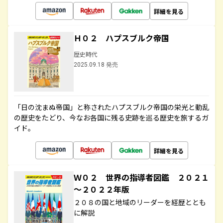
詳細を見る
Ｈ０２ ハプスブルク帝国
歴史時代
2025.09.18 発売
「日の沈まぬ帝国」と称されたハプスブルク帝国の栄光と動乱
の歴史をたどり、今なお各国に残る史跡を巡る歴史を旅するガ
イド。
詳細を見る
Ｗ０２ 世界の指導者図鑑 ２０２１
～２０２２年版
２０８の国と地域のリーダーを経歴ととも
に解説