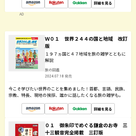
詳細を見る
AD
Ｗ０１ 世界２４４の国と地域 改訂
版
１９７ヵ国と４７地域を旅の雑学とともに
解説
旅の図鑑
2024.07.18 発売
今こそ学びたい世界のことを集めました！首都、言語、民族、
宗教、特長、現地の挨拶、誰かに話したくなる旅の雑学も。
詳細を見る
０１ 御朱印でめぐる鎌倉のお寺 三
十三観音完全掲載 三訂版