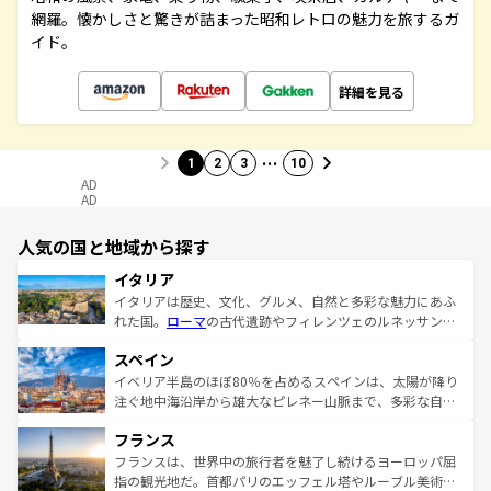
網羅。懐かしさと驚きが詰まった昭和レトロの魅力を旅するガ
イド。
詳細を見る
…
1
2
3
10
AD
AD
人気の国と地域から探す
イタリア
イタリアは歴史、文化、グルメ、自然と多彩な魅力にあふ
れた国。
ローマ
の古代遺跡やフィレンツェのルネッサンス
美術、ヴェネツィアの運河など、歴史あるスポットはもち
スペイン
ろん、トスカーナの美しい田園風景やアマルフィ海岸の絶
景など、自然景観も見逃せない。観光の合間には、本場の
イベリア半島のほぼ80％を占めるスペインは、太陽が降り
ピザやパスタなど、絶品のイタリア料理を堪能することも
注ぐ地中海沿岸から雄大なピレネー山脈まで、多彩な自然
できる。朝目覚めてから夜眠るまで、すべての瞬間を楽し
と文化が詰まったヨーロッパ屈指の旅行先だ。多様な地域
フランス
ませてくれるイタリアで、忘れられない旅をしてみよう！
文化が根付くこの国では、情熱的なフラメンコ、熱気あふ
なお、新着のイタリア情報は
コンテンツ一覧
を参照してほ
れる闘牛、そして美味しいタパスが生活の一部となってい
フランスは、世界中の旅行者を魅了し続けるヨーロッパ屈
しい。
る。首都マドリードの洗練された雰囲気や、バルセロナの
指の観光地だ。首都パリのエッフェル塔やルーブル美術館