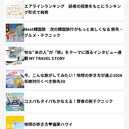
エアラインランキング 読者の投票をもとにランキン
グ形式で発表
Next韓国旅 次の韓国旅行がもっと楽しくなる 旅先・
グルメ・テクニック
旬な“あの人”が「旅」をテーマに語るインタビュー連
載 MY TRAVEL STORY
今、こんな旅がしてみたい！地球の歩き方が選ぶ2026
年絶対行くべき旅先30
コスパもタイパもかなえる！賢者の旅テクニック
地球の歩き方♥偏愛ハワイ