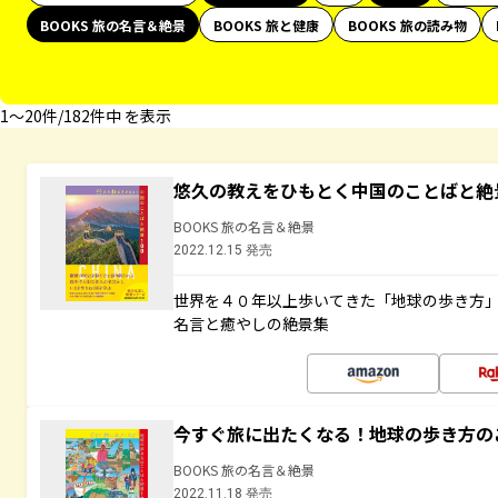
BOOKS 旅の名言＆絶景
BOOKS 旅と健康
BOOKS 旅の読み物
1〜20件/182件中 を表示
悠久の教えをひもとく中国のことばと絶
BOOKS 旅の名言＆絶景
2022.12.15 発売
世界を４０年以上歩いてきた「地球の歩き方
名言と癒やしの絶景集
今すぐ旅に出たくなる！地球の歩き方の
BOOKS 旅の名言＆絶景
2022.11.18 発売