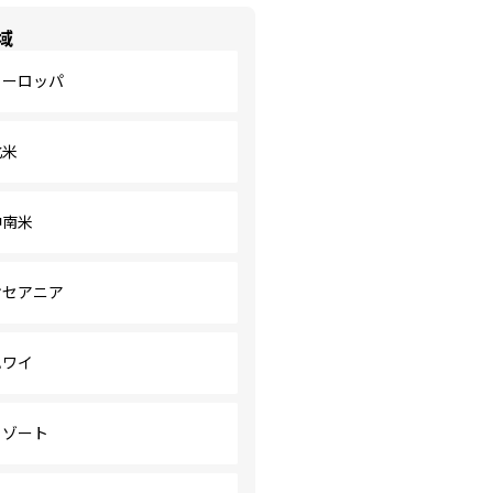
域
ヨーロッパ
北米
中南米
オセアニア
ハワイ
リゾート