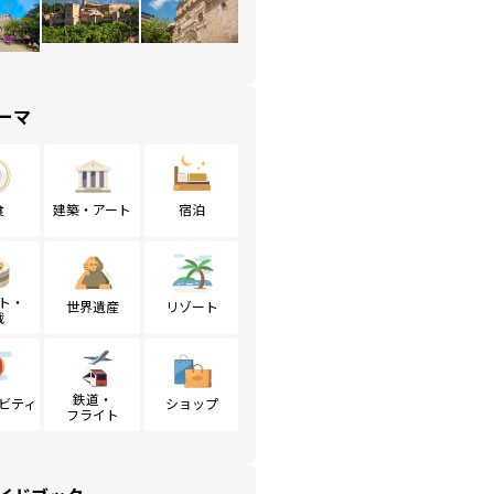
ーマ
食
建築・アート
宿泊
ト・
世界遺産
リゾート
戦
鉄道・
ビティ
ショップ
フライト