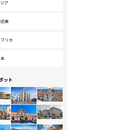
アジア
中近東
アフリカ
日本
ポット