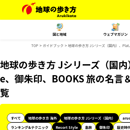
国と地域
ウェブマガジン
TOP
ガイドブック
地球の歩き方 Jシリーズ（国内）、Plat、
地球の歩き方 Jシリーズ（国内）、Pl
e、御朱印、BOOKS 旅の名
覧
すべて
地球の歩き方 海外
地球の歩き方 Jシリーズ（国内）
aru
ランキング&テクニック
Resort Style
島旅
御朱印
歴史時