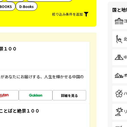
BOOKS
D-Books
国と地
絞り込み条件を追加
景１００
」があなたにお届けする、人生を輝かせる中国の
詳細を見る
ことばと絶景１００