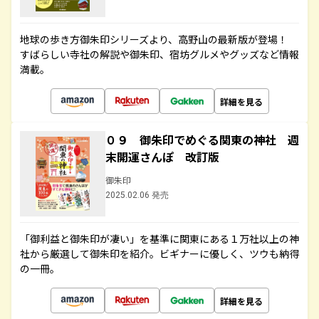
地球の歩き方御朱印シリーズより、高野山の最新版が登場！
すばらしい寺社の解説や御朱印、宿坊グルメやグッズなど情報
満載。
詳細を見る
０９ 御朱印でめぐる関東の神社 週
末開運さんぽ 改訂版
御朱印
2025.02.06 発売
「御利益と御朱印が凄い」を基準に関東にある１万社以上の神
社から厳選して御朱印を紹介。ビギナーに優しく、ツウも納得
の一冊。
詳細を見る