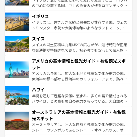
れ、フランス料理はユネスコ無形文化遺産にも登録されて
の中心に位置する国。中世の街並みが残るロマンチック街
いる。シャンパンの発祥地であるランス、プロヴァンスの
道から、未来を先取りするようなモダンな都市まで多様な
香り高いラベンダー畑など、多彩な楽しみ方が可能だ。さ
イギリス
顔を持つこの国は、どこを歩いても飽きることがない。ベ
らに、パリ以外の地域にも魅力が溢れており、どの街角に
ルリンの文化的活気、バイエルン州のアルプスの絶景、そ
イギリスは、古きよき伝統と最先端が共存する国。ウェス
も豊かな歴史と文化が息づいている。パリ以外の個性あふ
してライン川沿いのワイン畑といった風景は必見。ビール
トミンスター寺院や大英博物館のようなランドマーク、歴
れる地方に足を運ぶとそれぞれで全く異なる文化を体験で
とソーセージを味わいながら地元の人と過ごす楽しい時間
史ある大学都市、美しい丘陵地帯や牧歌的な風景など、エ
きるだろう。 なお、新着のフランス情報は
コンテンツ一覧
スイス
は、お酒好きな人にはぜひ体験してほしい。 なお、新着の
リアごとに異なる魅力がある。また、優雅なアフタヌーン
を参照してほしい。
ドイツ情報は
コンテンツ一覧
を参照してほしい。
ティー、ビール好きにはたまらない英国パブ、サッカー観
スイスの国土面積は九州ほどの広さだが、運行時刻が正確
戦など、本場だからこそできる体験も豊富。イギリスを旅
な交通網が整備されており、初心者でも安心して個人旅行
して楽しみつくそう。 なお、新着のイギリス情報は
コンテ
を楽しめる。日本同様に時刻表どおりの旅が可能だ。中世
アメリカの基本情報と観光ガイド・有名観光スポ
ンツ一覧
を参照してほしい。
の建物がそのまま残る町や、スイスならではのユニークな
博物館もあり、アルプス観光だけでなく町歩きも満喫する
ット
ことができる。国民の所得が高いため物価も高いが、旅行
アメリカ合衆国は、広大な土地と多様な文化が魅力の国。
者向けの交通パス提供のサービスもあり、うまく活用すれ
東海岸の都市部から西海岸のカリフォルニアまで、訪れる
ば市内交通費無料で観光を楽しむこともできる。 なお、新
場所ごとに異なる風景と体験が待っている。ニューヨーク
着のスイス情報は
コンテンツ一覧
を参照してほしい。
ハワイ
のような巨大都市は、観光、ショッピング、エンターテイ
ンメントが詰まった刺激的なスポットだ。一方、アメリカ
年間を通じて温暖な気候に恵まれ、多くの島で構成される
西部には大自然が広がり、グランドキャニオンやイエロー
ハワイは、どの島も独自の魅力をもっている。大自然の神
ストーン国立公園といった絶景が堪能できる。さらに、南
秘を感じたいなら、火山が生み出した壮大な景観を誇るハ
オーストラリアの基本情報と観光ガイド・有名観
部のニューオーリンズでは、音楽と美食が融合した独特の
ワイ島は見逃せない。また、定番の観光地といえばオアフ
文化が魅力。旅行者はアメリカの各地域で異なる魅力を楽
島だが、静かな自然を求めるならマウイ島やカウアイ島が
光スポット
しみながら、その多様性と豊かな歴史を感じることができ
おすすめ。エメラルドグリーンに輝く海をはじめ、豊かな
オーストラリアは、壮大な自然と多様な文化が魅力の国。
るだろう。車でのロードトリップや列車の旅も、アメリカ
文化や歴史が息づいている。「アロハスピリット」と呼ば
シドニーのシンボルであるシドニー・オペラハウス、オー
ならではの贅沢な旅のスタイルだ。 なお、新着のアメリカ
れるおもてなしの心で訪れる人々を迎えてくれるハワイの
ストラリア東海岸北部に広がる大サンゴ礁地帯グレートバ