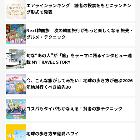
エアラインランキング 読者の投票をもとにランキン
グ形式で発表
Next韓国旅 次の韓国旅行がもっと楽しくなる 旅先・
グルメ・テクニック
旬な“あの人”が「旅」をテーマに語るインタビュー連
載 MY TRAVEL STORY
今、こんな旅がしてみたい！地球の歩き方が選ぶ2026
年絶対行くべき旅先30
コスパもタイパもかなえる！賢者の旅テクニック
地球の歩き方♥偏愛ハワイ