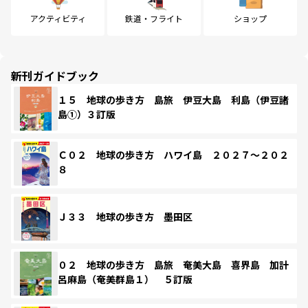
アクティビティ
鉄道・フライト
ショップ
新刊ガイドブック
１５ 地球の歩き方 島旅 伊豆大島 利島（伊豆諸
島①）３訂版
Ｃ０２ 地球の歩き方 ハワイ島 ２０２７～２０２
８
Ｊ３３ 地球の歩き方 墨田区
０２ 地球の歩き方 島旅 奄美大島 喜界島 加計
呂麻島（奄美群島１） ５訂版