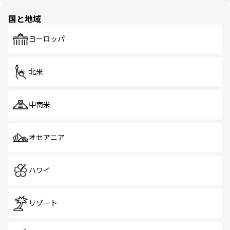
ほしい。
ほしい。
園や自然保護区など、自然が調和した近代的な景観と文化
の多様性あふれるカラフルな町は、どこを歩いても新しい
国と地域
発見がある。さらに、治安のよさや充実した公共交通機関
も、旅行者にとっては魅力的なポイント。グルメも豊富
で、ホーカーズは地元の風情を楽しめる外せないスポット
ヨーロッパ
だ。訪れる人を飽きさせないシンガポールで、多様な魅力
を体感しよう。 なお、新着のシンガポール情報は
コンテン
ツ一覧
を参照してほしい。
北米
中南米
オセアニア
ハワイ
リゾート