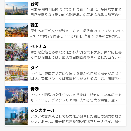
情報は
コンテンツ一覧
を参照してほしい。
人々、おいしいローカルフードやハワイアンミュージッ
台湾
リアリーフや大陸中央部にそびえるウルル（エアーズロッ
ク、伝統的なフラダンスなど、すべてがハワイの魅力を彩
ク）、タスマニアの美しい原生林やケアンズの熱帯雨林な
日本から約４時間ほどでたどり着く台湾は、多彩な文化と
っている。訪れるたびに新しい発見と感動が待っているハ
ど、見どころがたくさん。また、カフェやワイン、オージ
自然が織りなす魅力的な観光地。活気あふれる大都市の台
ワイを、存分に味わってほしい。 なお、新着のハワイ情報
ービーフなどの食文化も豊かで、美味しいものであふれて
北やノスタルジックな町並みが人気な九份（ジォウフェ
は
コンテンツ一覧
を参照してほしい。
韓国
いる。アクティビティも充実しており、サーフィンやダイ
ン）、静ひつな山岳地帯である台湾東部など、都市の喧騒
ビング、ハイキングなど、アウトドア好きにはたまらな
と山間の静けさが共存しており、訪れる人に新しい発見と
歴史ある王朝文化が残る一方で、最先端のファッションやK
い。オーストラリアの多彩な魅力を存分に味わいつくそ
驚きをもたらしてくれる。また、奥深い台湾の食文化も魅
-POPで世界を席巻している韓国。首都ソウルの宮殿や伝統
う。 なお、新着のオーストラリア情報は
コンテンツ一覧
を
力で、夜市などの屋台グルメから高級料理、ヘルシーで美
家屋が並ぶエリアでは韓国の歴史と文化に浸ることがで
参照してほしい。
ベトナム
容にもいいと評判のスイーツなど、バラエティ豊かな料理
き、地方に足を延ばせば四季折々の自然美を楽しむことが
が味わえる。 なお、新着の台湾情報は
コンテンツ一覧
を参
できる。そして、キムチや焼肉、絶品のストリートフード
豊かな自然と多様な文化が魅力的なベトナム。南北に細長
照してほしい。
まで、さまざまな韓国料理が待っている。夜には、韓国な
く伸びる国土には、広大な田園風景や青々とした山々、世
らではのナイトライフも堪能できる。あたたかいホスピタ
界遺産に登録された壮大な自然景観が点在し、都市部では
タイ
リティに包まれながら、韓国の多彩な魅力を心ゆくまで味
急速な発展と共に伝統が息づく。ハノイの古い町並みやホ
わってみてほしい。 なお、新着の韓国情報は
コンテンツ一
ーチミン市のフランス統治時代の建物も、独特の雰囲気を
タイは、東南アジアに位置する豊かな自然と歴史が息づく
覧
を参照してほしい。
醸し出している。また、バラエティの豊かさとおいしさで
国だ。首都バンコクは高層ビルが立ち並ぶ一方、伝統的な
世界中の食通を魅了してやまないベトナム料理も魅力のひ
寺院や市場がいたるところに点在し、古きよき文化と現代
香港
とつ。フォーやバインミー、ベトナムコーヒーなどは、ぜ
の活気が交差している。北部ではチェンマイなどの山岳地
ひ現地で味わいたい。どの地域を訪れてもあたたかい人々
帯で自然と触れ合い、南部ではプーケットやクラビの美し
アジアと西洋の文化が交わる香港は、特有のエネルギーを
が旅行者を迎えてくれるので、きっと忘れられない旅にな
いビーチでリゾート気分を楽しむことができる。タイ料理
もっている。ヴィクトリア湾に広がる壮大な景色、近未来
るはずだ。 なお、新着のベトナム情報は
コンテンツ一覧
を
は世界的に有名で、屋台から高級レストランまで味覚を刺
的なアートスポット、そして歴史と現代が融合した町並
参照してほしい。
シンガポール
激する。気候は一年中温暖で、どの季節にも異なる楽しみ
み、どこを訪れても感動するはず。観光スポットが密集し
が待っている。親しみやすいタイの人々、仏教を中心とし
ており、効率よく見どころを回れるのも魅力。息をのむよ
アジアの交差点として多文化が融合した独自の魅力を放つ
た文化、そして多様な観光資源が、訪れる旅人を魅了し続
うな絶景から文化的な体験まで、香港を存分に楽しみ尽く
シンガポール。未来的な建築物が並ぶマリーナベイ、歴史
ける。 なお、新着のタイ情報は
コンテンツ一覧
を参照して
そう。 なお、新着の香港情報は
コンテンツ一覧
を参照して
と伝統を感じられるエスニックタウン、多数の緑豊かな公