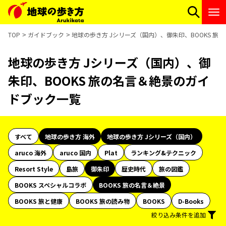
TOP
ガイドブック
地球の歩き方 Jシリーズ（国内）、御朱印、BOOKS 
地球の歩き方 Jシリーズ（国内）、御
朱印、BOOKS 旅の名言＆絶景のガイ
ドブック一覧
すべて
地球の歩き方 海外
地球の歩き方 Jシリーズ（国内）
aruco 海外
aruco 国内
Plat
ランキング&テクニック
Resort Style
島旅
御朱印
歴史時代
旅の図鑑
BOOKS スペシャルコラボ
BOOKS 旅の名言＆絶景
BOOKS 旅と健康
BOOKS 旅の読み物
BOOKS
D-Books
絞り込み条件を追加