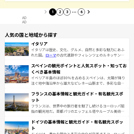
…
1
2
3
6
AD
AD
人気の国と地域から探す
イタリア
イタリアは歴史、文化、グルメ、自然と多彩な魅力にあふ
れた国。
ローマ
の古代遺跡やフィレンツェのルネッサンス
美術、ヴェネツィアの運河など、歴史あるスポットはもち
スペインの観光ポイントと人気スポット・知ってお
ろん、トスカーナの美しい田園風景やアマルフィ海岸の絶
景など、自然景観も見逃せない。観光の合間には、本場の
くべき基本情報
ピザやパスタなど、絶品のイタリア料理を堪能することも
イベリア半島のほぼ80％を占めるスペインは、太陽が降り
できる。朝目覚めてから夜眠るまで、すべての瞬間を楽し
注ぐ地中海沿岸から雄大なピレネー山脈まで、多彩な自然
ませてくれるイタリアで、忘れられない旅をしてみよう！
と文化が詰まったヨーロッパ屈指の旅行先だ。多様な地域
なお、新着のイタリア情報は
コンテンツ一覧
を参照してほ
フランスの基本情報と観光ガイド・有名観光スポ
文化が根付くこの国では、情熱的なフラメンコ、熱気あふ
しい。
れる闘牛、そして美味しいタパスが生活の一部となってい
ット
る。首都マドリードの洗練された雰囲気や、バルセロナの
フランスは、世界中の旅行者を魅了し続けるヨーロッパ屈
アートに溢れた街角から、地方では古代ローマ遺跡や中世
指の観光地だ。首都パリのエッフェル塔やルーブル美術館
の城塞都市、穏やかなビーチリゾートまで多彩な表情を見
といった象徴的なスポットから、田舎町の古風な美しさま
せる。地方によって風土や気候が異なるスペインはその個
ドイツの基本情報と観光ガイド・有名観光スポッ
で、幅広い魅力が詰まっている。華麗な宮殿、歴史的な大
性で訪れる人を魅了する。 なお、新着のスペイン情報は
コ
聖堂、美しいビーチ、そして豊かな自然が、訪れる者を心
ト
ンテンツ一覧
を参照してほしい。
から魅了する。また、フランスは美食の国としても知ら
ドイツは、豊かな歴史と多彩な文化が交差するヨーロッパ