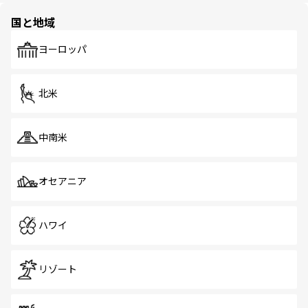
の多様性あふれるカラフルな町は、どこを歩いても新しい
国と地域
発見がある。さらに、治安のよさや充実した公共交通機関
も、旅行者にとっては魅力的なポイント。グルメも豊富
で、ホーカーズは地元の風情を楽しめる外せないスポット
ヨーロッパ
だ。訪れる人を飽きさせないシンガポールで、多様な魅力
を体感しよう。 なお、新着のシンガポール情報は
コンテン
ツ一覧
を参照してほしい。
北米
中南米
オセアニア
ハワイ
リゾート