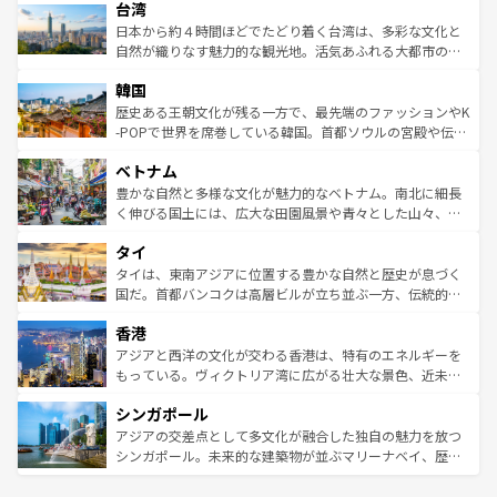
ならではの贅沢な旅のスタイルだ。 なお、新着のアメリカ
台湾
れるおもてなしの心で訪れる人々を迎えてくれるハワイの
リアリーフや大陸中央部にそびえるウルル（エアーズロッ
情報は
コンテンツ一覧
を参照してほしい。
人々、おいしいローカルフードやハワイアンミュージッ
ク）、タスマニアの美しい原生林やケアンズの熱帯雨林な
日本から約４時間ほどでたどり着く台湾は、多彩な文化と
ク、伝統的なフラダンスなど、すべてがハワイの魅力を彩
ど、見どころがたくさん。また、カフェやワイン、オージ
自然が織りなす魅力的な観光地。活気あふれる大都市の台
っている。訪れるたびに新しい発見と感動が待っているハ
ービーフなどの食文化も豊かで、美味しいものであふれて
北やノスタルジックな町並みが人気な九份（ジォウフェ
ワイを、存分に味わってほしい。 なお、新着のハワイ情報
韓国
いる。アクティビティも充実しており、サーフィンやダイ
ン）、静ひつな山岳地帯である台湾東部など、都市の喧騒
は
コンテンツ一覧
を参照してほしい。
ビング、ハイキングなど、アウトドア好きにはたまらな
と山間の静けさが共存しており、訪れる人に新しい発見と
歴史ある王朝文化が残る一方で、最先端のファッションやK
い。オーストラリアの多彩な魅力を存分に味わいつくそ
驚きをもたらしてくれる。また、奥深い台湾の食文化も魅
-POPで世界を席巻している韓国。首都ソウルの宮殿や伝統
う。 なお、新着のオーストラリア情報は
コンテンツ一覧
を
力で、夜市などの屋台グルメから高級料理、ヘルシーで美
家屋が並ぶエリアでは韓国の歴史と文化に浸ることがで
参照してほしい。
ベトナム
容にもいいと評判のスイーツなど、バラエティ豊かな料理
き、地方に足を延ばせば四季折々の自然美を楽しむことが
が味わえる。 なお、新着の台湾情報は
コンテンツ一覧
を参
できる。そして、キムチや焼肉、絶品のストリートフード
豊かな自然と多様な文化が魅力的なベトナム。南北に細長
照してほしい。
まで、さまざまな韓国料理が待っている。夜には、韓国な
く伸びる国土には、広大な田園風景や青々とした山々、世
らではのナイトライフも堪能できる。あたたかいホスピタ
界遺産に登録された壮大な自然景観が点在し、都市部では
タイ
リティに包まれながら、韓国の多彩な魅力を心ゆくまで味
急速な発展と共に伝統が息づく。ハノイの古い町並みやホ
わってみてほしい。 なお、新着の韓国情報は
コンテンツ一
ーチミン市のフランス統治時代の建物も、独特の雰囲気を
タイは、東南アジアに位置する豊かな自然と歴史が息づく
覧
を参照してほしい。
醸し出している。また、バラエティの豊かさとおいしさで
国だ。首都バンコクは高層ビルが立ち並ぶ一方、伝統的な
世界中の食通を魅了してやまないベトナム料理も魅力のひ
寺院や市場がいたるところに点在し、古きよき文化と現代
香港
とつ。フォーやバインミー、ベトナムコーヒーなどは、ぜ
の活気が交差している。北部ではチェンマイなどの山岳地
ひ現地で味わいたい。どの地域を訪れてもあたたかい人々
帯で自然と触れ合い、南部ではプーケットやクラビの美し
アジアと西洋の文化が交わる香港は、特有のエネルギーを
が旅行者を迎えてくれるので、きっと忘れられない旅にな
いビーチでリゾート気分を楽しむことができる。タイ料理
もっている。ヴィクトリア湾に広がる壮大な景色、近未来
るはずだ。 なお、新着のベトナム情報は
コンテンツ一覧
を
は世界的に有名で、屋台から高級レストランまで味覚を刺
的なアートスポット、そして歴史と現代が融合した町並
参照してほしい。
シンガポール
激する。気候は一年中温暖で、どの季節にも異なる楽しみ
み、どこを訪れても感動するはず。観光スポットが密集し
が待っている。親しみやすいタイの人々、仏教を中心とし
ており、効率よく見どころを回れるのも魅力。息をのむよ
アジアの交差点として多文化が融合した独自の魅力を放つ
た文化、そして多様な観光資源が、訪れる旅人を魅了し続
うな絶景から文化的な体験まで、香港を存分に楽しみ尽く
シンガポール。未来的な建築物が並ぶマリーナベイ、歴史
ける。 なお、新着のタイ情報は
コンテンツ一覧
を参照して
そう。 なお、新着の香港情報は
コンテンツ一覧
を参照して
と伝統を感じられるエスニックタウン、多数の緑豊かな公
ほしい。
ほしい。
園や自然保護区など、自然が調和した近代的な景観と文化