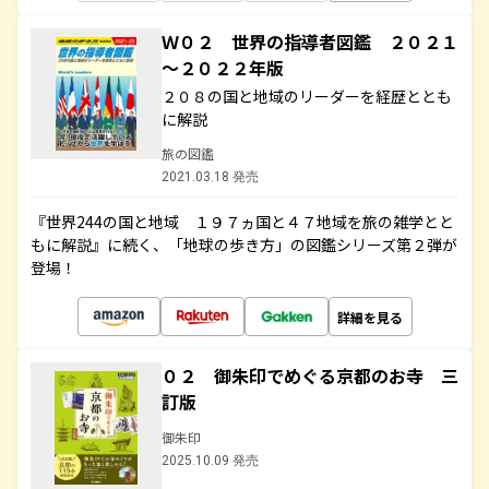
Ｗ０２ 世界の指導者図鑑 ２０２１
～２０２２年版
２０８の国と地域のリーダーを経歴ととも
に解説
旅の図鑑
2021.03.18 発売
『世界244の国と地域 １９７ヵ国と４７地域を旅の雑学とと
もに解説』に続く、「地球の歩き方」の図鑑シリーズ第２弾が
登場！
詳細を見る
０２ 御朱印でめぐる京都のお寺 三
訂版
御朱印
2025.10.09 発売