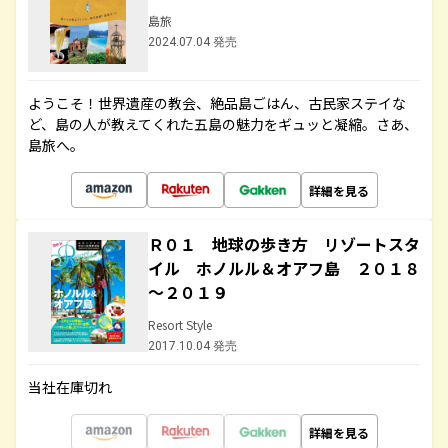
島旅
2024.07.04 発売
ようこそ！世界遺産の教会、絶品島ごはん、古民家ステイな
ど、島の人が教えてくれた五島の魅力をギュッと凝縮。さあ、
島旅へ。
詳細を見る
Ｒ０１ 地球の歩き方 リゾートスタ
イル ホノルル＆オアフ島 ２０１８
～２０１９
Resort Style
2017.10.04 発売
当社在庫切れ
詳細を見る