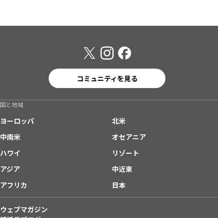
コミュニティを見る
国と地域
ヨーロッパ
北米
中南米
オセアニア
ハワイ
リゾート
アジア
中近東
アフリカ
日本
ウェブマガジン