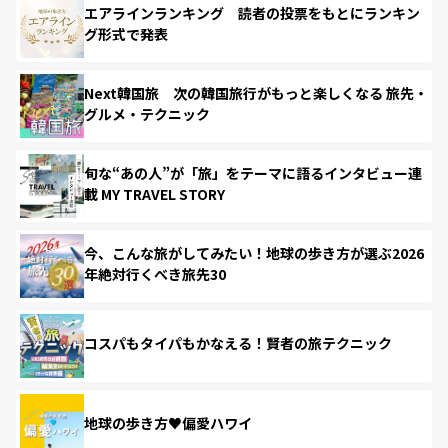
エアラインランキング 読者の投票をもとにランキン
グ形式で発表
Next韓国旅 次の韓国旅行がもっと楽しくなる 旅先・
グルメ・テクニック
旬な“あの人”が「旅」をテーマに語るインタビュー連
載 MY TRAVEL STORY
今、こんな旅がしてみたい！地球の歩き方が選ぶ2026
年絶対行くべき旅先30
コスパもタイパもかなえる！賢者の旅テクニック
地球の歩き方♥偏愛ハワイ