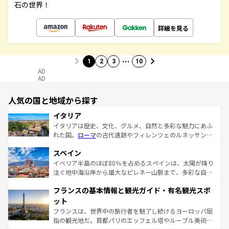
石の世界！
詳細を見る
…
1
2
3
10
AD
AD
人気の国と地域から探す
イタリア
イタリアは歴史、文化、グルメ、自然と多彩な魅力にあふ
れた国。
ローマ
の古代遺跡やフィレンツェのルネッサンス
美術、ヴェネツィアの運河など、歴史あるスポットはもち
スペイン
ろん、トスカーナの美しい田園風景やアマルフィ海岸の絶
景など、自然景観も見逃せない。観光の合間には、本場の
イベリア半島のほぼ80％を占めるスペインは、太陽が降り
ピザやパスタなど、絶品のイタリア料理を堪能することも
注ぐ地中海沿岸から雄大なピレネー山脈まで、多彩な自然
できる。朝目覚めてから夜眠るまで、すべての瞬間を楽し
と文化が詰まったヨーロッパ屈指の旅行先だ。多様な地域
フランスの基本情報と観光ガイド・有名観光スポ
ませてくれるイタリアで、忘れられない旅をしてみよう！
文化が根付くこの国では、情熱的なフラメンコ、熱気あふ
なお、新着のイタリア情報は
コンテンツ一覧
を参照してほ
れる闘牛、そして美味しいタパスが生活の一部となってい
ット
しい。
る。首都マドリードの洗練された雰囲気や、バルセロナの
フランスは、世界中の旅行者を魅了し続けるヨーロッパ屈
アートに溢れた街角から、地方では古代ローマ遺跡や中世
指の観光地だ。首都パリのエッフェル塔やルーブル美術館
の城塞都市、穏やかなビーチリゾートまで多彩な表情を見