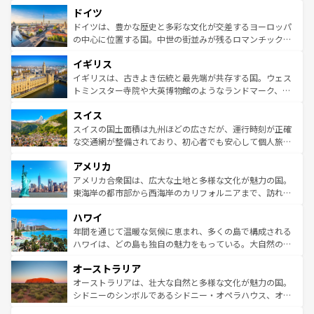
といった象徴的なスポットから、田舎町の古風な美しさま
せる。地方によって風土や気候が異なるスペインはその個
ドイツ
で、幅広い魅力が詰まっている。華麗な宮殿、歴史的な大
性で訪れる人を魅了する。 なお、新着のスペイン情報は
コ
聖堂、美しいビーチ、そして豊かな自然が、訪れる者を心
ドイツは、豊かな歴史と多彩な文化が交差するヨーロッパ
ンテンツ一覧
を参照してほしい。
から魅了する。また、フランスは美食の国としても知ら
の中心に位置する国。中世の街並みが残るロマンチック街
れ、フランス料理はユネスコ無形文化遺産にも登録されて
道から、未来を先取りするようなモダンな都市まで多様な
イギリス
いる。シャンパンの発祥地であるランス、プロヴァンスの
顔を持つこの国は、どこを歩いても飽きることがない。ベ
香り高いラベンダー畑など、多彩な楽しみ方が可能だ。さ
ルリンの文化的活気、バイエルン州のアルプスの絶景、そ
イギリスは、古きよき伝統と最先端が共存する国。ウェス
らに、パリ以外の地域にも魅力が溢れており、どの街角に
してライン川沿いのワイン畑といった風景は必見。ビール
トミンスター寺院や大英博物館のようなランドマーク、歴
も豊かな歴史と文化が息づいている。パリ以外の個性あふ
とソーセージを味わいながら地元の人と過ごす楽しい時間
史ある大学都市、美しい丘陵地帯や牧歌的な風景など、エ
れる地方に足を運ぶとそれぞれで全く異なる文化を体験で
スイス
は、お酒好きな人にはぜひ体験してほしい。 なお、新着の
リアごとに異なる魅力がある。また、優雅なアフタヌーン
きるだろう。 なお、新着のフランス情報は
コンテンツ一覧
ドイツ情報は
コンテンツ一覧
を参照してほしい。
ティー、ビール好きにはたまらない英国パブ、サッカー観
スイスの国土面積は九州ほどの広さだが、運行時刻が正確
を参照してほしい。
戦など、本場だからこそできる体験も豊富。イギリスを旅
な交通網が整備されており、初心者でも安心して個人旅行
して楽しみつくそう。 なお、新着のイギリス情報は
コンテ
を楽しめる。日本同様に時刻表どおりの旅が可能だ。中世
アメリカ
ンツ一覧
を参照してほしい。
の建物がそのまま残る町や、スイスならではのユニークな
博物館もあり、アルプス観光だけでなく町歩きも満喫する
アメリカ合衆国は、広大な土地と多様な文化が魅力の国。
ことができる。国民の所得が高いため物価も高いが、旅行
東海岸の都市部から西海岸のカリフォルニアまで、訪れる
者向けの交通パス提供のサービスもあり、うまく活用すれ
場所ごとに異なる風景と体験が待っている。ニューヨーク
ハワイ
ば市内交通費無料で観光を楽しむこともできる。 なお、新
のような巨大都市は、観光、ショッピング、エンターテイ
着のスイス情報は
コンテンツ一覧
を参照してほしい。
ンメントが詰まった刺激的なスポットだ。一方、アメリカ
年間を通じて温暖な気候に恵まれ、多くの島で構成される
西部には大自然が広がり、グランドキャニオンやイエロー
ハワイは、どの島も独自の魅力をもっている。大自然の神
ストーン国立公園といった絶景が堪能できる。さらに、南
秘を感じたいなら、火山が生み出した壮大な景観を誇るハ
オーストラリア
部のニューオーリンズでは、音楽と美食が融合した独特の
ワイ島は見逃せない。また、定番の観光地といえばオアフ
文化が魅力。旅行者はアメリカの各地域で異なる魅力を楽
島だが、静かな自然を求めるならマウイ島やカウアイ島が
オーストラリアは、壮大な自然と多様な文化が魅力の国。
しみながら、その多様性と豊かな歴史を感じることができ
おすすめ。エメラルドグリーンに輝く海をはじめ、豊かな
シドニーのシンボルであるシドニー・オペラハウス、オー
るだろう。車でのロードトリップや列車の旅も、アメリカ
文化や歴史が息づいている。「アロハスピリット」と呼ば
ストラリア東海岸北部に広がる大サンゴ礁地帯グレートバ