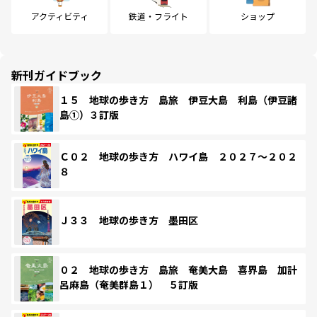
アクティビティ
鉄道・フライト
ショップ
新刊ガイドブック
１５ 地球の歩き方 島旅 伊豆大島 利島（伊豆諸
島①）３訂版
Ｃ０２ 地球の歩き方 ハワイ島 ２０２７～２０２
８
Ｊ３３ 地球の歩き方 墨田区
０２ 地球の歩き方 島旅 奄美大島 喜界島 加計
呂麻島（奄美群島１） ５訂版