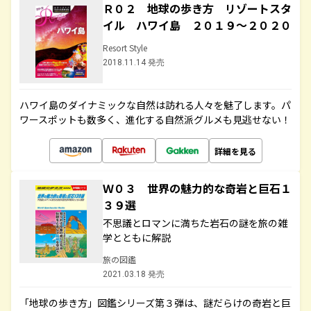
Ｒ０２ 地球の歩き方 リゾートスタ
イル ハワイ島 ２０１９～２０２０
Resort Style
2018.11.14 発売
ハワイ島のダイナミックな自然は訪れる人々を魅了します。パ
ワースポットも数多く、進化する自然派グルメも見逃せない！
詳細を見る
Ｗ０３ 世界の魅力的な奇岩と巨石１
３９選
不思議とロマンに満ちた岩石の謎を旅の雑
学とともに解説
旅の図鑑
2021.03.18 発売
「地球の歩き方」図鑑シリーズ第３弾は、謎だらけの奇岩と巨