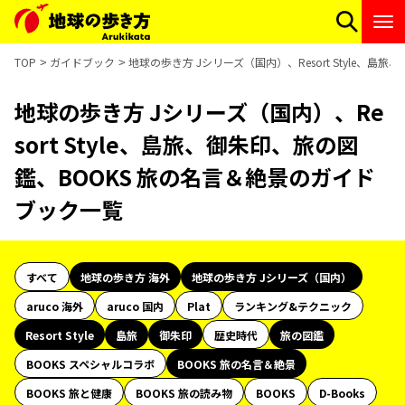
TOP
ガイドブック
地球の歩き方 Jシリーズ（国内）、Resort Style、
地球の歩き方 Jシリーズ（国内）、Re
sort Style、島旅、御朱印、旅の図
鑑、BOOKS 旅の名言＆絶景のガイド
ブック一覧
すべて
地球の歩き方 海外
地球の歩き方 Jシリーズ（国内）
aruco 海外
aruco 国内
Plat
ランキング&テクニック
Resort Style
島旅
御朱印
歴史時代
旅の図鑑
BOOKS スペシャルコラボ
BOOKS 旅の名言＆絶景
BOOKS 旅と健康
BOOKS 旅の読み物
BOOKS
D-Books