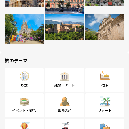
旅のテーマ
飲食
建築・アート
宿泊
イベント・観戦
世界遺産
リゾート