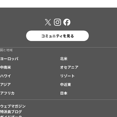
コミュニティを見る
国と地域
ヨーロッパ
北米
中南米
オセアニア
ハワイ
リゾート
アジア
中近東
アフリカ
日本
ウェブマガジン
特派員ブログ
ガイドブック