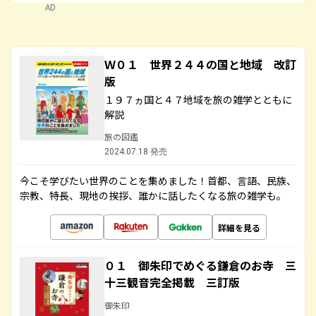
AD
Ｗ０１ 世界２４４の国と地域 改訂
版
１９７ヵ国と４７地域を旅の雑学とともに
解説
旅の図鑑
2024.07.18 発売
今こそ学びたい世界のことを集めました！首都、言語、民族、
宗教、特長、現地の挨拶、誰かに話したくなる旅の雑学も。
詳細を見る
０１ 御朱印でめぐる鎌倉のお寺 三
十三観音完全掲載 三訂版
御朱印