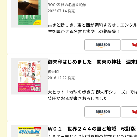
BOOKS 旅の名言＆絶景
2022.07.14 発売
古きと新しき、東と西が調和するオリエンタ
生を輝かせる名言と癒やしの絶景集！
御朱印はじめました 関東の神社 週末
御朱印
2016.12.22 発売
大ヒット「地球の歩き方 御朱印シリーズ」で
柴田かおるが書きおろしました
Ｗ０１ 世界２４４の国と地域 改訂版
１９７ヵ国と４７地域を旅の雑学とともに解