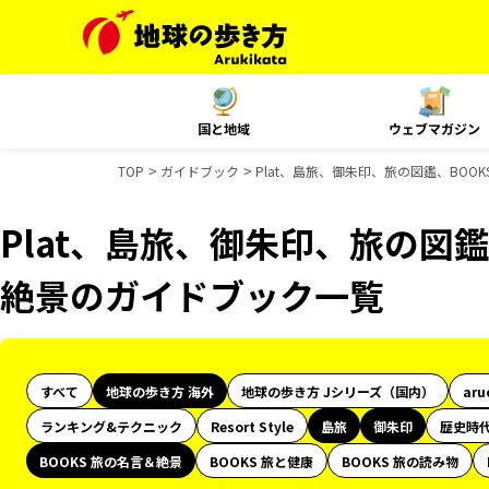
国と地域
ウェブマガジン
TOP
ガイドブック
Plat、島旅、御朱印、旅の図鑑、BOO
Plat、島旅、御朱印、旅の図鑑
絶景のガイドブック一覧
すべて
地球の歩き方 海外
地球の歩き方 Jシリーズ（国内）
aru
ランキング&テクニック
Resort Style
島旅
御朱印
歴史時
BOOKS 旅の名言＆絶景
BOOKS 旅と健康
BOOKS 旅の読み物