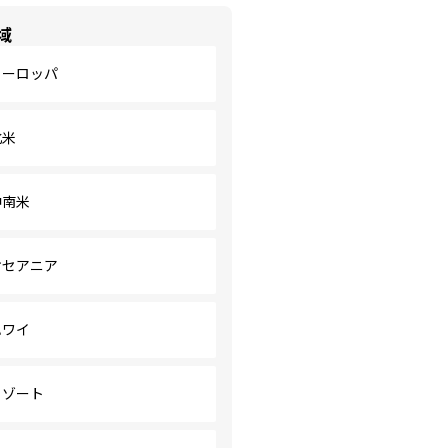
域
ヨーロッパ
北米
中南米
オセアニア
ハワイ
リゾート