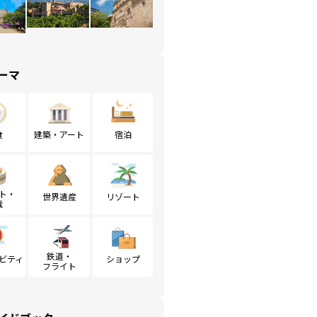
ーマ
食
建築・アート
宿泊
ト・
世界遺産
リゾート
戦
鉄道・
ビティ
ショップ
フライト