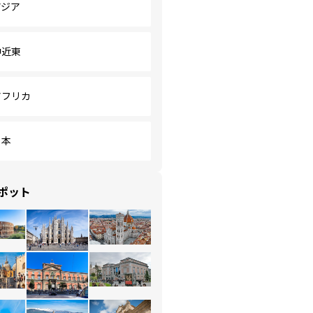
アジア
中近東
アフリカ
日本
ポット