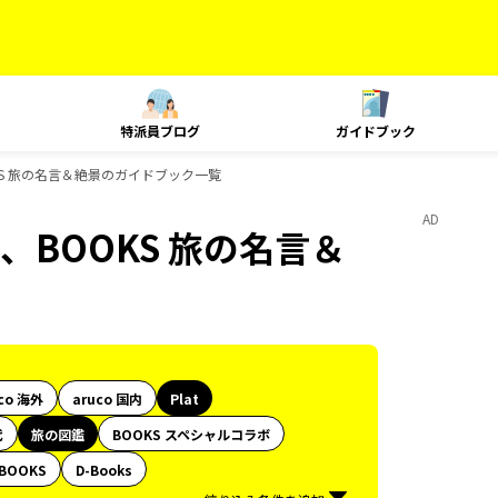
特派員ブログ
ガイドブック
KS 旅の名言＆絶景のガイドブック一覧
AD
、BOOKS 旅の名言＆
co 海外
aruco 国内
Plat
代
旅の図鑑
BOOKS スペシャルコラボ
BOOKS
D-Books